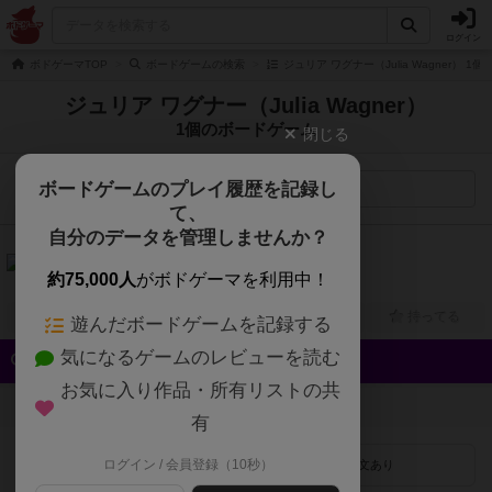
ログイン
ボドゲーマTOP
ボードゲームの検索
ジュリア ワグナー（Julia Wagner） 
ジュリア ワグナー（Julia Wagner）
1個のボードゲーム
閉じる
ボードゲームのプレイ履歴を記録し
検索メニュー
て、
自分のデータを管理しませんか？
6.0
ねこカフェ（Café del Gatto）
約75,000人
がボドゲーマを利用中！
2人～5人
30分前後
8歳～
2023年～
興味あり
経験あり
お気に入り
持ってる
遊んだボードゲームを記録する
気になるゲームのレビューを読む
クイック検索
お気に入り作品・所有リストの共
登録状況
有
ログイン / 会員登録（10秒）
最近登録された順
紹介文あり