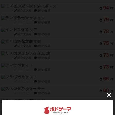
モズビ－ズ・レイダ－ズ
94
PT
紹介文あり
1件の投稿
テンプテーション
79
PT
紹介文なし
2件の投稿
インドネシア
78
PT
紹介文あり
2件の投稿
宵と暁の呪文書
75
PT
紹介文あり
8件の投稿
リスボン・トラム 28
73
PT
紹介文あり
9件の投稿
アマナイト
73
PT
紹介文なし
1件の投稿
ブラヴェスト
66
PT
紹介文なし
1件の投稿
スペクタキュラー
60
PT
紹介文なし
1件の投稿
スモールワールド
59
PT
紹介文あり
13件の投稿
ギャンブラー
58
PT