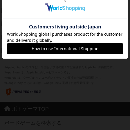
紹介文なし
2件の投稿
Bitter End ブタペスト救出作戦
52
PT
紹介文なし
1件の投稿
ラピード
46
PT
紹介文なし
1件の投稿
ザ・フラッフィー・ライト
44
PT
紹介文なし
0件の投稿
ふたつの城の物語
39
PT
紹介文あり
6件の投稿
※Apple、Apple のロゴ は、米国および他の国々で登録されたApple Inc.の商標です。
※App Store は、Apple Inc.のサービスマークです。
※Android は、グーグル インコーポレイテッドの商標または登録商標です。
※Google Play とそのロゴは、Google Inc.の商標または登録商標です。
ボドゲーマTOP
ボードゲームを検索する