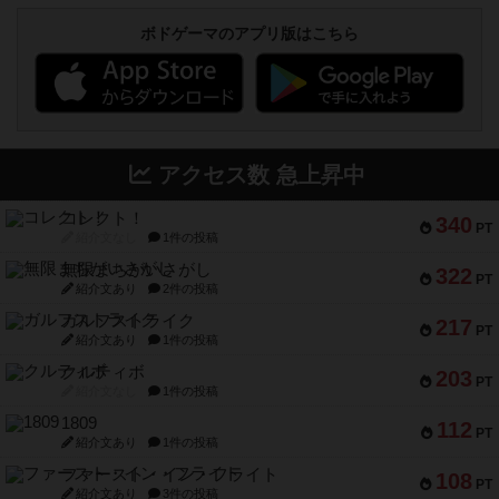
ボドゲーマのアプリ版はこちら
アクセス数 急上昇中
コレクト！
340
PT
紹介文なし
1件の投稿
無限まちがいさがし
322
PT
紹介文あり
2件の投稿
ガルフストライク
217
PT
紹介文あり
1件の投稿
クルティボ
203
PT
紹介文なし
1件の投稿
1809
112
PT
紹介文あり
1件の投稿
ファースト・イン・フライト
108
PT
紹介文あり
3件の投稿