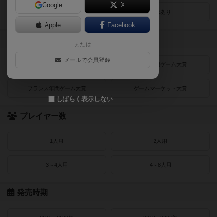
Google
X
レビューあり
画像あり
Apple
Facebook
受賞作品
または
メールで会員登録
ドイツゲーム大賞
ドイツ年間ゲーム大賞
フランス年間ゲーム大賞
ゲームマーケット大賞
しばらく表示しない
プレイヤー数
1人用
2人用
3～4人用
4～8人用
発売時期