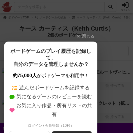
ログイン
ボドゲーマTOP
ボードゲームの検索
キース カーティス（Keith Curtis） 2
キース カーティス（Keith Curtis）
2個のボードゲーム
閉じる
ボードゲームのプレイ履歴を記録し
検索メニュー
て、
自分のデータを管理しませんか？
6.5
ノイシュヴァンシュタイン城 ～狂王ルートヴィヒの見果てぬ夢～（Castles of Mad King Ludwig）
約75,000人
がボドゲーマを利用中！
1人～4人
90分前後
13歳～
2014年～
興味あり
経験あり
お気に入り
持ってる
遊んだボードゲームを記録する
気になるゲームのレビューを読む
6.1
ノイシュヴァンシュタイン城：シークレット（拡張）（Castles of Mad King Ludwig: Secrets）
お気に入り作品・所有リストの共
1人～4人
45分～90分
13歳～
2015年～
有
興味あり
経験あり
お気に入り
持ってる
ログイン / 会員登録（10秒）
クイック検索