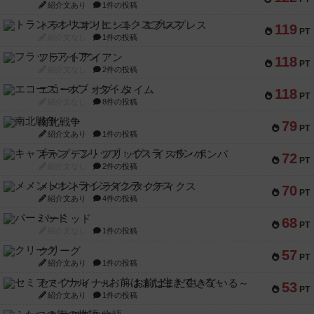
紹介文あり
1件の投稿
トランスオリエント・エクスプレス
119
PT
紹介文なし
1件の投稿
フラットアイアン
118
PT
紹介文なし
2件の投稿
エコーズ・オブ・タイム
118
PT
紹介文なし
8件の投稿
南北戦争
79
PT
紹介文あり
1件の投稿
キャプテン・フリップ：イスラ・ボンバ
72
PT
紹介文なし
2件の投稿
メメントオンラインタクティクス
70
PT
紹介文あり
4件の投稿
パーミッド
68
PT
紹介文なし
1件の投稿
クリーグ
57
PT
紹介文あり
1件の投稿
セミファイナル ～お前はまだ生きている～
53
PT
紹介文あり
1件の投稿