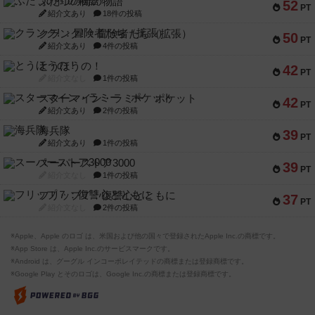
ふたつの街の物語
52
PT
紹介文あり
18件の投稿
クランク! ：冒険者たち（拡張）
50
PT
紹介文あり
4件の投稿
とうほうの！
42
PT
紹介文なし
1件の投稿
スターマイン・ラミー ポケット
42
PT
紹介文あり
2件の投稿
海兵隊
39
PT
紹介文あり
1件の投稿
スーパーストア3000
39
PT
紹介文なし
1件の投稿
フリップ７：復讐心とともに
37
PT
紹介文なし
2件の投稿
※Apple、Apple のロゴ は、米国および他の国々で登録されたApple Inc.の商標です。
※App Store は、Apple Inc.のサービスマークです。
※Android は、グーグル インコーポレイテッドの商標または登録商標です。
※Google Play とそのロゴは、Google Inc.の商標または登録商標です。