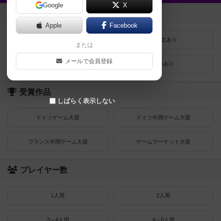
Google
X
登録状況
Apple
Facebook
最近登録された順
紹介文あり
または
メールで会員登録
レビューあり
画像あり
受賞作品
しばらく表示しない
ドイツゲーム大賞
ドイツ年間ゲーム大賞
フランス年間ゲーム大賞
ゲームマーケット大賞
プレイヤー数
1人用
2人用
3～4人用
4～8人用