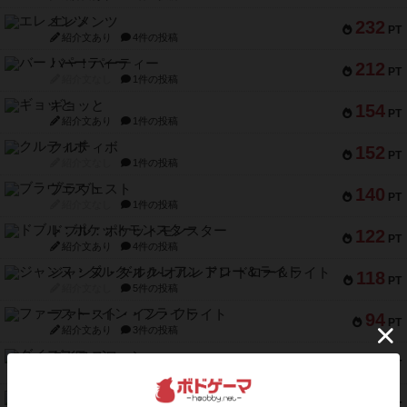
エレメンツ
232
PT
紹介文あり
4件の投稿
バー！パーティー
212
PT
紹介文なし
1件の投稿
ギョッと
154
PT
紹介文あり
1件の投稿
クルティボ
152
PT
紹介文なし
1件の投稿
ブラヴェスト
140
PT
紹介文なし
1件の投稿
ドブル：ポケットモンスター
122
PT
紹介文あり
4件の投稿
ジャンヌ・ダルク-オルレアン ドロー＆ライト
118
PT
紹介文なし
5件の投稿
ファースト・イン・フライト
94
PT
紹介文あり
3件の投稿
ダイススローン
88
PT
紹介文なし
1件の投稿
ガルフストライク
80
PT