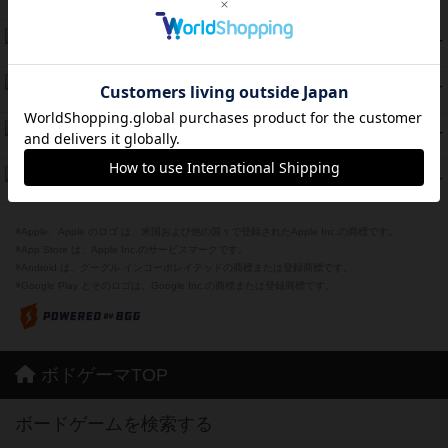
紹介文あり
1件の投稿
モズビ－ズ・レイダ－ズ
79
PT
紹介文あり
1件の投稿
リー対グラント
77
PT
紹介文あり
1件の投稿
ブレーキング・アウェイ
75
PT
紹介文あり
4件の投稿
ザ・フラッド
71
PT
紹介文なし
1件の投稿
※Apple、Apple のロゴ は、米国および他の国々で登録されたApple Inc.の商標です。
※App Store は、Apple Inc.のサービスマークです。
※Android は、グーグル インコーポレイテッドの商標または登録商標です。
※Google Play とそのロゴは、Google Inc.の商標または登録商標です。
ボドゲーマTOP
ボードゲームを検索する