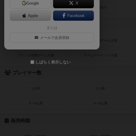
Google
X
レビューあり
画像あり
Apple
Facebook
受賞作品
または
メールで会員登録
ドイツゲーム大賞
ドイツ年間ゲーム大賞
フランス年間ゲーム大賞
ゲームマーケット大賞
しばらく表示しない
プレイヤー数
1人用
2人用
3～4人用
4～8人用
発売時期