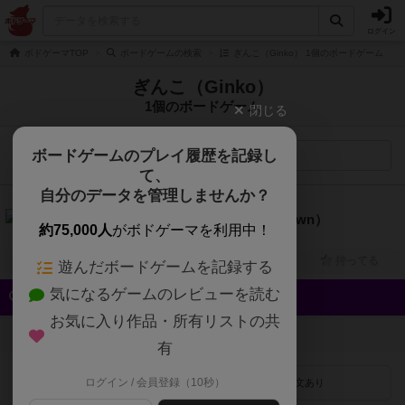
ログイン
ボドゲーマTOP
ボードゲームの検索
ぎんこ（Ginko） 1個のボードゲーム
ぎんこ（Ginko）
1個のボードゲーム
閉じる
ボードゲームのプレイ履歴を記録し
検索メニュー
て、
自分のデータを管理しませんか？
7.0
ハートオブクラウン（Heart of Crown）
約75,000人
がボドゲーマを利用中！
2人～4人
20分～40分
12歳～
2011年～
興味あり
経験あり
お気に入り
持ってる
遊んだボードゲームを記録する
気になるゲームのレビューを読む
クイック検索
お気に入り作品・所有リストの共
登録状況
有
ログイン / 会員登録（10秒）
最近登録された順
紹介文あり