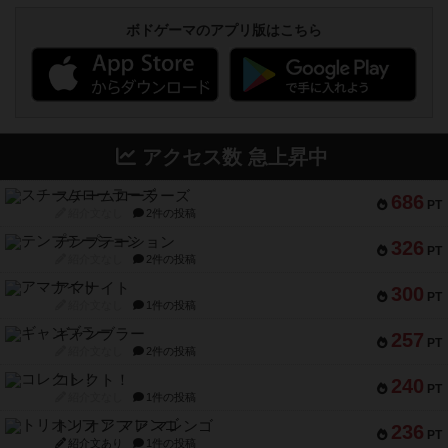
ボドゲーマのアプリ版はこちら
アクセス数 急上昇中
スチームローラーズ
686
PT
紹介文なし
2件の投稿
テンプテーション
326
PT
紹介文なし
2件の投稿
アマナイト
300
PT
紹介文なし
1件の投稿
ギャンブラー
257
PT
紹介文なし
2件の投稿
コレクト！
240
PT
紹介文なし
1件の投稿
トリオンフ ア マレンゴ
236
PT
紹介文あり
1件の投稿