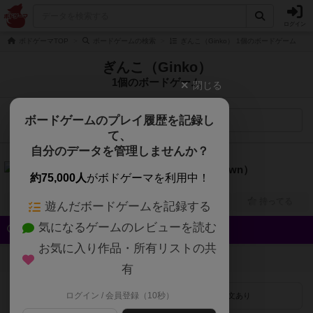
ログイン
ボドゲーマTOP
ボードゲームの検索
ぎんこ（Ginko） 1個のボードゲーム
ぎんこ（Ginko）
1個のボードゲーム
閉じる
ボードゲームのプレイ履歴を記録し
検索メニュー
て、
自分のデータを管理しませんか？
7.0
ハートオブクラウン（Heart of Crown）
約75,000人
がボドゲーマを利用中！
2人～4人
20分～40分
12歳～
2011年～
興味あり
経験あり
お気に入り
持ってる
遊んだボードゲームを記録する
気になるゲームのレビューを読む
クイック検索
お気に入り作品・所有リストの共
登録状況
有
ログイン / 会員登録（10秒）
最近登録された順
紹介文あり