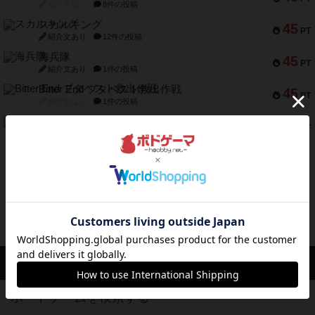
紹介文なし
8件の投稿
スカルキング
45
PT
紹介文あり
12件の投稿
海兵隊
45
PT
紹介文あり
1件の投稿
Bitter End ブタペスト救出作戦
45
PT
紹介文なし
1件の投稿
ドコジャン
42
PT
紹介文あり
10件の投稿
※Apple、Apple のロゴ は、米国および他の国々で登録されたApple Inc.の商標です。
※App Store は、Apple Inc.のサービスマークです。
※Android は、グーグル インコーポレイテッドの商標または登録商標です。
※Google Play とそのロゴは、Google Inc.の商標または登録商標です。
ボドゲーマTOP
ボードゲームを検索する