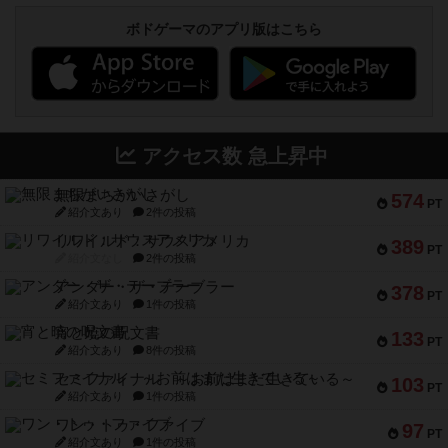
ボドゲーマのアプリ版はこちら
アクセス数 急上昇中
無限まちがいさがし
574
PT
紹介文あり
2件の投稿
リワイルド：サウスアメリカ
389
PT
紹介文なし
2件の投稿
アンダー・ザ・テーブラー
378
PT
紹介文あり
1件の投稿
宵と暁の呪文書
133
PT
紹介文あり
8件の投稿
セミファイナル ～お前はまだ生きている～
103
PT
紹介文あり
1件の投稿
ワン・トゥ・ファイブ
97
PT
紹介文あり
1件の投稿