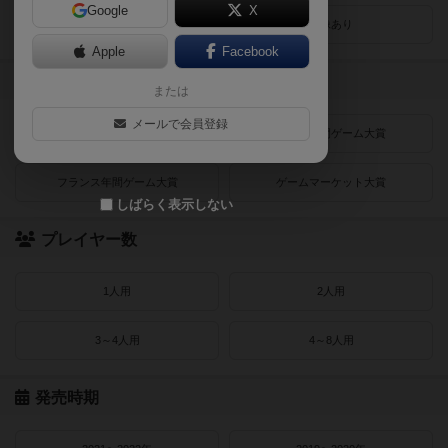
Google
X
レビューあり
画像あり
Apple
Facebook
受賞作品
または
メールで会員登録
ドイツゲーム大賞
ドイツ年間ゲーム大賞
フランス年間ゲーム大賞
ゲームマーケット大賞
しばらく表示しない
プレイヤー数
1人用
2人用
3～4人用
4～8人用
発売時期