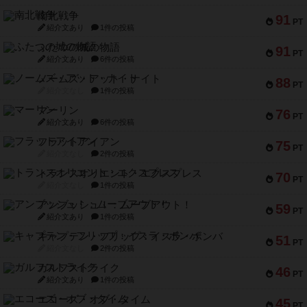
南北戦争
91
PT
紹介文あり
1件の投稿
ふたつの城の物語
91
PT
紹介文あり
6件の投稿
ノームズ・アット・ナイト
88
PT
紹介文なし
1件の投稿
マーリン
76
PT
紹介文あり
6件の投稿
フラットアイアン
75
PT
紹介文なし
2件の投稿
トランスオリエント・エクスプレス
70
PT
紹介文なし
1件の投稿
アンブッシュ！：ムーブアウト！
59
PT
紹介文あり
1件の投稿
キャプテン・フリップ：イスラ・ボンバ
51
PT
紹介文なし
2件の投稿
ガルフストライク
46
PT
紹介文あり
1件の投稿
エコーズ・オブ・タイム
45
PT