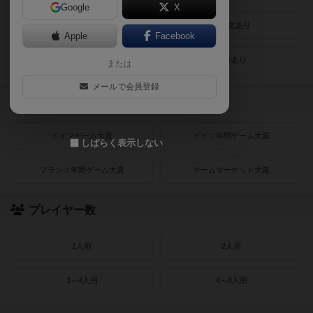
Google
X
最近登録された順
紹介文あり
Apple
Facebook
レビューあり
画像あり
または
メールで会員登録
受賞作品
ドイツゲーム大賞
ドイツ年間ゲーム大賞
しばらく表示しない
フランス年間ゲーム大賞
ゲームマーケット大賞
プレイヤー数
1人用
2人用
3～4人用
4～8人用