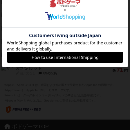
ダイススローン
88
PT
紹介文なし
1件の投稿
ガルフストライク
80
PT
紹介文あり
1件の投稿
モズビ－ズ・レイダ－ズ
79
PT
紹介文あり
1件の投稿
リー対グラント
77
PT
紹介文あり
1件の投稿
ブレーキング・アウェイ
75
PT
紹介文あり
4件の投稿
ザ・フラッド
71
PT
紹介文なし
1件の投稿
※Apple、Apple のロゴ は、米国および他の国々で登録されたApple Inc.の商標です。
※App Store は、Apple Inc.のサービスマークです。
※Android は、グーグル インコーポレイテッドの商標または登録商標です。
※Google Play とそのロゴは、Google Inc.の商標または登録商標です。
ボドゲーマTOP