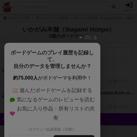
ログイン
ボドゲーマTOP
ボードゲームの検索
いかがみ本舗（Ikagami Honpo） 2個
いかがみ本舗（Ikagami Honpo）
2個のボードゲーム
閉じる
ボードゲームのプレイ履歴を記録し
検索メニュー
て、
自分のデータを管理しませんか？
テクノロジア（Tecnologia）
2人～4人
30分～60分
10歳～
2019年～
約75,000人
がボドゲーマを利用中！
興味あり
経験あり
お気に入り
持ってる
遊んだボードゲームを記録する
君を殺して君になる（Kimi wo Koroshite Kimi ni Naru）
気になるゲームのレビューを読む
3人～5人
10分～20分
10歳～
2019年～
興味あり
経験あり
お気に入り
持ってる
お気に入り作品・所有リストの共
有
クイック検索
ログイン / 会員登録（10秒）
登録状況