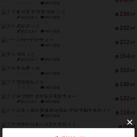
PT
紹介文なし
1件の投稿
トリオンフ ア マレンゴ
236
PT
紹介文あり
1件の投稿
エレメンツ
232
PT
紹介文あり
4件の投稿
バー！パーティー
212
PT
紹介文なし
1件の投稿
ギョッと
154
PT
紹介文あり
1件の投稿
クルティボ
152
PT
紹介文なし
1件の投稿
ブラヴェスト
140
PT
紹介文なし
1件の投稿
ドブル：ポケットモンスター
122
PT
紹介文あり
4件の投稿
ジャンヌ・ダルク-オルレアン ドロー＆ライト
118
PT
紹介文なし
5件の投稿
ファースト・イン・フライト
94
PT
紹介文あり
3件の投稿