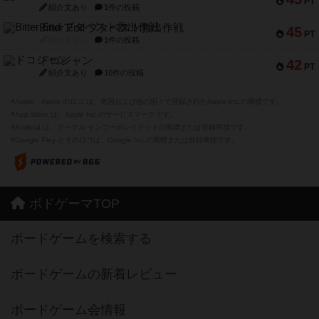
PT
紹介文あり
1件の投稿
Bitter End ブタペスト救出作戦
45
PT
紹介文なし
1件の投稿
ドコジャン
42
PT
紹介文あり
10件の投稿
※Apple、Apple のロゴ は、米国および他の国々で登録されたApple Inc.の商標です。
※App Store は、Apple Inc.のサービスマークです。
※Android は、グーグル インコーポレイテッドの商標または登録商標です。
※Google Play とそのロゴは、Google Inc.の商標または登録商標です。
ボドゲーマTOP
ボードゲームを検索する
ボードゲームの新着レビュー
ボードゲーム会情報