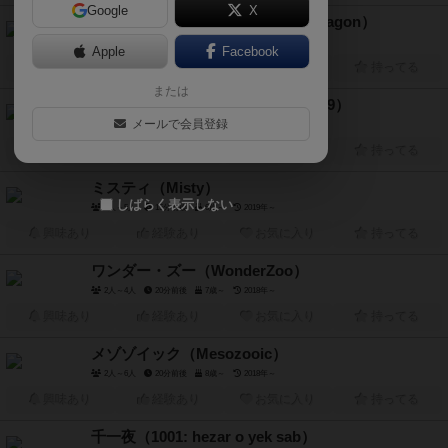
Google
X
インファーナルワゴン（Infernal Wagon）
2人～5人
7分前後
7歳～
2022年～
Apple
Facebook
興味あり
経験あり
お気に入り
持ってる
または
グリーンビル1989（Greenville 1989）
メールで会員登録
3人～6人
20分～45分
16歳～
2019年～
興味あり
経験あり
お気に入り
持ってる
ミスティ（Misty）
しばらく表示しない
2人～5人
15分前後
6歳～
2019年～
興味あり
経験あり
お気に入り
持ってる
ワンダー・ズー（WonderZoo）
2人～4人
20分前後
7歳～
2018年～
興味あり
経験あり
お気に入り
持ってる
メゾゾイック（Mesozooic）
2人～6人
20分前後
8歳～
2018年～
興味あり
経験あり
お気に入り
持ってる
千一夜（1001: hezar o yek sab）