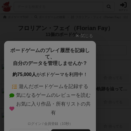
ログイン
ボドゲーマTOP
ボードゲームの検索
フロリアン・フェイ（Florian Fay） 1
フロリアン・フェイ（Florian Fay）
11個のボードゲーム
閉じる
ボードゲームのプレイ履歴を記録し
検索メニュー
て、
自分のデータを管理しませんか？
エピック・メレ（Epic Melee）
3人～6人
20分前後
10歳～
2026年～
約75,000人
がボドゲーマを利用中！
興味あり
経験あり
お気に入り
持ってる
遊んだボードゲームを記録する
マリー・キュリー：キュリー夫人の軌跡を辿って（In the Footsteps of Marie Curie）
気になるゲームのレビューを読む
2人～4人
20分～30分
10歳～
2024年～
興味あり
経験あり
お気に入り
持ってる
お気に入り作品・所有リストの共
有
シープ・ホップ（Sheep Hop!）
1人～4人
15分前後
5歳～
2022年～
ログイン / 会員登録（10秒）
興味あり
経験あり
お気に入り
持ってる