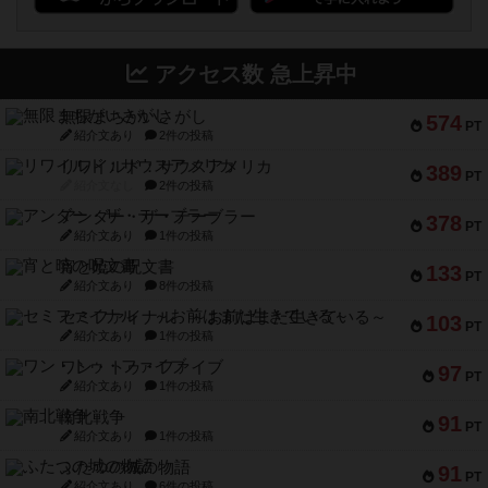
アクセス数 急上昇中
無限まちがいさがし
574
PT
紹介文あり
2件の投稿
リワイルド：サウスアメリカ
389
PT
紹介文なし
2件の投稿
アンダー・ザ・テーブラー
378
PT
紹介文あり
1件の投稿
宵と暁の呪文書
133
PT
紹介文あり
8件の投稿
セミファイナル ～お前はまだ生きている～
103
PT
紹介文あり
1件の投稿
ワン・トゥ・ファイブ
97
PT
紹介文あり
1件の投稿
南北戦争
91
PT
紹介文あり
1件の投稿
ふたつの城の物語
91
PT
紹介文あり
6件の投稿