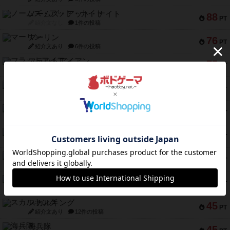
ノームズ・アット・ナイト
88
PT
紹介文なし
1件の投稿
マーリン
76
PT
紹介文あり
6件の投稿
フラットアイアン
75
PT
紹介文なし
2件の投稿
トランスオリエント・エクスプレス
70
PT
紹介文なし
1件の投稿
アンブッシュ！：ムーブアウト！
59
PT
紹介文あり
1件の投稿
キャプテン・フリップ：イスラ・ボンバ
51
PT
紹介文なし
2件の投稿
ガルフストライク
46
PT
紹介文あり
1件の投稿
エコーズ・オブ・タイム
45
PT
紹介文なし
8件の投稿
スカルキング
45
PT
紹介文あり
12件の投稿
海兵隊
45