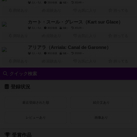
2人～5人
15分前後
4歳～
2014年～
興味あり
経験あり
お気に入り
持ってる
カート・スール・グレース（Kart sur Glace）
2人～5人
30分前後
8歳～
2011年～
興味あり
経験あり
お気に入り
持ってる
アリアラ（Arriala: Canal de Garonne）
2人～4人
30分前後
8歳～
2010年～
興味あり
経験あり
お気に入り
持ってる
クイック検索
登録状況
最近登録された順
紹介文あり
レビューあり
画像あり
受賞作品