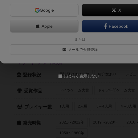
Google
X
6.7
スノーコロニー（Snow Colony）
2人～5人
30分～60分
6歳～
2025年～
Apple
Facebook
ダイスダイスポリティクス（DICE × DICE POLITICS）
2人～4人
30分～60分
12歳～
2023年～
または
メールで会員登録
クイック検索
最近登録された順
紹介文あり
レビュ
登録状況
しばらく表示しない
ドイツゲーム大賞
ドイツ年間ゲーム大賞
受賞作品
1人用
2人用
3～4人用
4～8人用
プレイヤー数
2021〜2022年
2019〜2020年
2016
発売時期
1950〜1980年