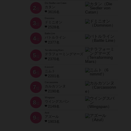
Die Siedler von Catan
2
カタン
位
3616名
Dominion
3
ドミニオン
位
2528名
Battle Line
4
バトルライン
位
2377名
Terraforming Mars
5
テラフォーミングマーズ
位
2370名
6 nimmt!
6
ニムト
位
2201名
Carcassonne
7
カルカソンヌ
位
2190名
Wingspan
8
ウイングスパン
位
2149名
Azul
9
アズール
位
1903名