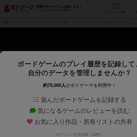
世界のボードゲームを楽しもう！
ボードゲーム専門の総合情報サイト
データベース
検
ボドゲーマTOP
ボードゲームの検索
らぴす（Lapis） 2個のボードゲーム
ボードゲームのプレイ履歴を記録して
じっくり表示
さくさく表示
自分のデータを管理しませんか？
商品名、商品説明文、デザイナー名、テーマ名、メカニクス名を対象にフリー
ゲームデザイナー名を指定して
フリーワード
ゲームデザイナー
約75,000人
がボドゲーマを利用中！
遊んだボードゲームを記録する
対象年齢を指定します。
世界観や登場人
対象年齢
テーマ/フレー
気になるゲームのレビューを読む
お気に入り作品・所有リストの共有
ログイン / 会員登録（10秒）