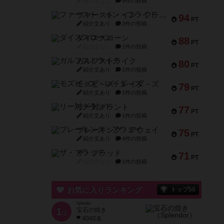
紹介文なし
5件の投稿
ファースト・イン・フライト
94
PT
紹介文あり
3件の投稿
ダイススローン
88
PT
紹介文なし
1件の投稿
ガルフストライク
80
PT
紹介文あり
1件の投稿
モズビ－ズ・レイダ－ズ
79
PT
紹介文あり
1件の投稿
リー対グラント
77
PT
紹介文あり
1件の投稿
ブレーキング・アウェイ
75
PT
紹介文あり
4件の投稿
ザ・フラッド
71
PT
紹介文なし
1件の投稿
お気に入りランキング
トップ50
Splendor
1
宝石の煌き
位
4040名