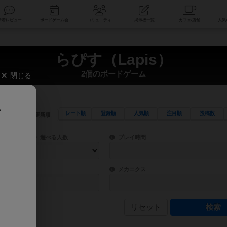
索
新着レビュー
ボードゲーム会
コミュニティ
掲示板一覧
らぴす（Lapis）
2個のボードゲーム
閉じる
、
レート順
登録順
人気順
注目順
投稿数
更新順
ワード検索ができます。
検索できます。
プレイ対象人数に含まれるボードゲームを指定します。
目安となる所要時間を指定することができ
遊べる人数
プレイ時間
物などモチーフ・ストーリーを指定することができます。直感的にゲームシステムを理解
ゲーム性を構成するコアシステムです。主
バー
メカニクス
リセット