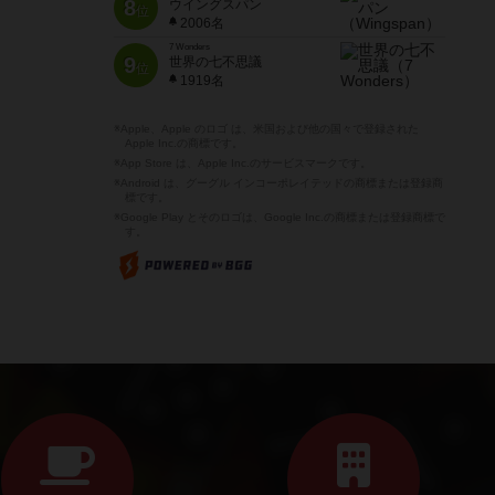
8
ウイングスパン
位
2006名
7 Wonders
9
世界の七不思議
位
1919名
※Apple、Apple のロゴ は、米国および他の国々で登録された
Apple Inc.の商標です。
※App Store は、Apple Inc.のサービスマークです。
※Android は、グーグル インコーポレイテッドの商標または登録商
標です。
※Google Play とそのロゴは、Google Inc.の商標または登録商標で
す。