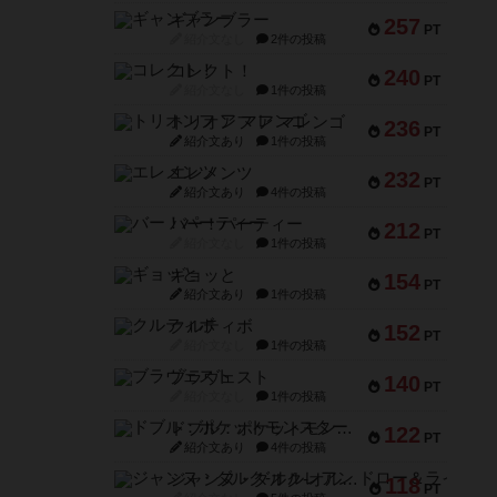
ギャンブラー
257
PT
紹介文なし
2件の投稿
コレクト！
240
PT
紹介文なし
1件の投稿
トリオンフ ア マレンゴ
236
PT
紹介文あり
1件の投稿
エレメンツ
232
PT
紹介文あり
4件の投稿
バー！パーティー
212
PT
紹介文なし
1件の投稿
ギョッと
154
PT
紹介文あり
1件の投稿
クルティボ
152
PT
紹介文なし
1件の投稿
ブラヴェスト
140
PT
紹介文なし
1件の投稿
ドブル：ポケットモンスター
122
PT
紹介文あり
4件の投稿
ジャンヌ・ダルク-オルレアン ドロー＆ライト
118
PT