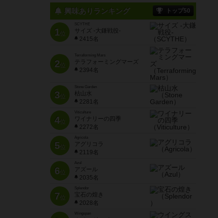
興味ありランキング
トップ50
SCYTHE
1
サイズ -大鎌戦役-
位
2415名
Terraforming Mars
2
テラフォーミングマーズ
位
2394名
Stone Garden
3
枯山水
位
2281名
Viticulture
4
ワイナリーの四季
位
2272名
Agricola
5
アグリコラ
位
2119名
Azul
6
アズール
位
2035名
Splendor
7
宝石の煌き
位
2028名
Wingspan