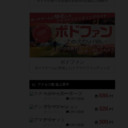
ボドゲが遊べる店舗を全国500店舗以上掲載中
ボドファン
ボードゲームに特化したクラウドファンディング
アクセス数 急上昇中
スチームローラーズ
686
PT
紹介文なし
2件の投稿
テンプテーション
326
PT
紹介文なし
2件の投稿
アマナイト
300
PT
紹介文なし
1件の投稿