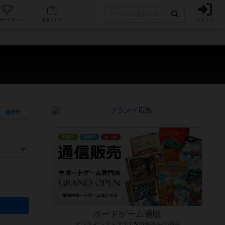
ログイン
カフェ/店舗
人気ボードゲーム
通販ストア
発売年
ます。マニュアルを読む時間や参加者へのルール説明時間は含まれていないため、初めて遊
できるよう、中世ファンタジー・クッキング・海賊同士の対決など、ゲームコンセプトを絞
にボードゲームに慣れている方向けの絞込機能です。例えば「ダイスロール」はランダム値
ボードゲーム通販
オンラインストアで7,500商品を販売中