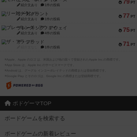
79
PT
紹介文あり
1件の投稿
リー対グラント
77
PT
紹介文あり
1件の投稿
ブレーキング・アウェイ
75
PT
紹介文あり
4件の投稿
ザ・フラッド
71
PT
紹介文なし
1件の投稿
※Apple、Apple のロゴ は、米国および他の国々で登録されたApple Inc.の商標です。
※App Store は、Apple Inc.のサービスマークです。
※Android は、グーグル インコーポレイテッドの商標または登録商標です。
※Google Play とそのロゴは、Google Inc.の商標または登録商標です。
ボドゲーマTOP
ボードゲームを検索する
ボードゲームの新着レビュー