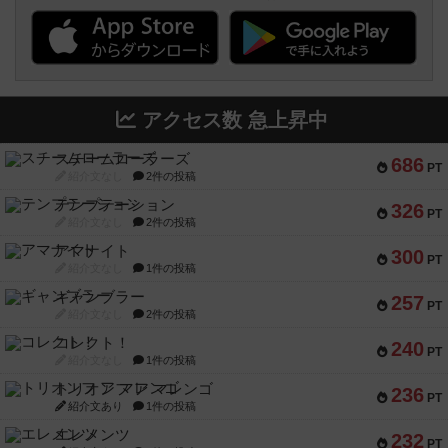
アクセス数 急上昇中
スチームローラーズ
686
PT
紹介文なし
2件の投稿
テンプテーション
326
PT
紹介文なし
2件の投稿
アマナイト
300
PT
紹介文なし
1件の投稿
ギャンブラー
257
PT
紹介文なし
2件の投稿
コレクト！
240
PT
紹介文なし
1件の投稿
トリオンフ ア マレンゴ
236
PT
紹介文あり
1件の投稿
エレメンツ
232
PT