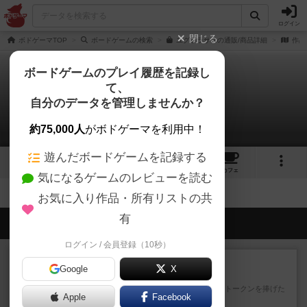
ログイン
閉じる
ボドゲーマTOP
ボードゲームの検索
ユグドラサスの通販/商品詳細
作品
ボードゲームのプレイ履歴を記録し
て、
ユグドラサス
自分のデータを管理しませんか？
拡張/関連作品 0件
約75,000人
がボドゲーマを利用中！
遊んだボードゲームを記録する
18
10
43
トップ
画像
動画
レビュー
カフェ
気になるゲームのレビューを読む
お気に入り作品・所有リストの共
有
会員の新しい投稿
ログイン / 会員登録（10秒）
レビュー
充実
Google
X
宵と暁の呪文書
4/5点呪文を修得したり使い魔にトークンを捧げた
Apple
Facebook
りして得点を増やしてい...