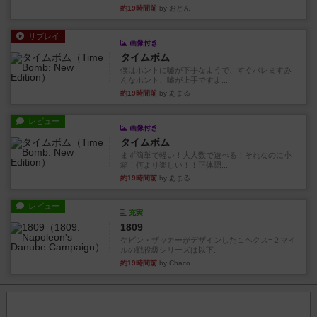
約19時間前
by おとん
リプレイ
画像付き
タイムボム
僕はホントに嘘が下手なようで、すぐバレますみ
んなホント、嘘が上手ですよ...
約19時間前
by あまる
レビュー
画像付き
タイムボム
まず簡単で軽い！大人数で遊べる！それなのに小
箱！何より楽しい！！正体隠...
約19時間前
by あまる
レビュー
充実
1809
ケビン・ザッカーがデザインした１ヘクス=２マイ
ルの戦役級シリーズは以下...
約19時間前
by Chaco