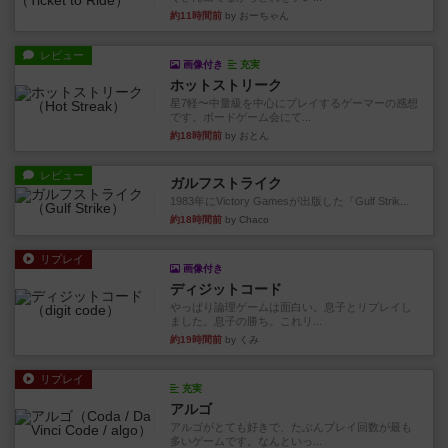
約11時間前
by おーちゃん
レビュー
画像付き
充実
ホットストリーク
星7軽〜中量級を中心にプレイするゲーマーの感想
です。ボードゲーム会にて...
約18時間前
by おとん
レビュー
ガルフストライク
1983年にVictory Gamesが出版した『Gulf Strik...
約18時間前
by Chaco
リプレイ
画像付き
ディジットコード
やっぱり論理ゲームは面白い。息子とリプレイし
ました。息子の勝ち。これリ...
約19時間前
by くみ
リプレイ
充実
アルゴ
アルゴがとても好きで、たぶんプレイ回数が最も
多いゲームです。なんといっ...