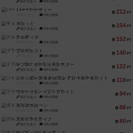
紹介文あり
4件の投稿
バー！パーティー
212
PT
紹介文なし
1件の投稿
ギョッと
154
PT
紹介文あり
1件の投稿
クルティボ
152
PT
紹介文なし
1件の投稿
ブラヴェスト
140
PT
紹介文なし
1件の投稿
ドブル：ポケットモンスター
122
PT
紹介文あり
4件の投稿
ジャンヌ・ダルク-オルレアン ドロー＆ライト
118
PT
紹介文なし
5件の投稿
ファースト・イン・フライト
94
PT
紹介文あり
3件の投稿
ダイススローン
88
PT
紹介文なし
1件の投稿
ガルフストライク
80
PT
紹介文あり
1件の投稿
モズビ－ズ・レイダ－ズ