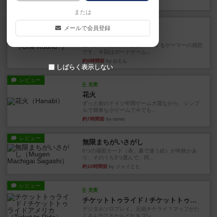
約1時間前
by ワタル
または
レビュー
画像付き
充実
メールで会員登録
ワンラウンド
星5軽〜中量級を中心にプレイするゲーマーの感想
です。今回はボードゲーム...
約5時間前
by おとん
しばらく表示しない
レビュー
充実
花火
ずっと前のドイツ年間ゲーム大賞ながら、シンプ
ルで簡単な小ゲームで今でも...
約7時間前
by tamio
レビュー
無限まちがいさがし
6つの場面カード（表、裏で違う絵）が何枚かあ
り、そのうち3つ選んで、同...
約10時間前
by ジェイとと
レビュー
充実
チケットトゥライド / チケットトゥライドアメリカ
デジタルソロプレイ。元祖チケライ？マップがた
くさん出てるからどれをプレ...