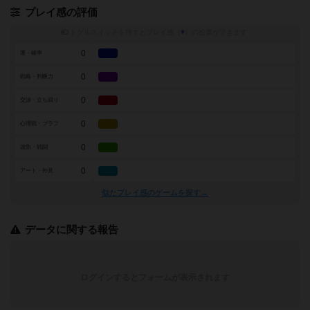
プレイ感の評価
トグルスイッチを押すとプレイ感（
※
）の投票ができます
0
運・確率
0
戦略・判断力
0
交渉・立ち回り
0
心理戦・ブラフ
0
攻防・戦闘
0
アート・外見
似たプレイ感のゲームを探す→
データに関する報告
ログインするとフォームが表示されます