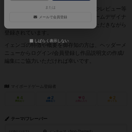
または
当サイトに掲載されている作品説明文やレビュー等
の情報は、ボドゲーマ運営事務局・ゲームデザイナ
メールで会員登録
ーご本人様・有志の皆様にご協力をいただきながら
登録されています。
しばらく表示しない
イェンゴの特徴や概要を御存知の方は、ヘッダーメ
ニューからログイン/会員登録し作品説明文の作成/
編集にご協力いただければ幸いです。
マイボードゲーム登録者
4
2
0
2
興味あり
経験あり
お気に入り
持ってる
テーマ/フレーバー
ノンテーマ（Non-Themed）
その他のコンセプト