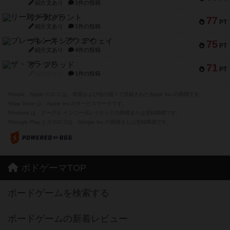
紹介文あり
1件の投稿
リー対グラント
77
PT
紹介文あり
1件の投稿
ブレーキング・アウェイ
75
PT
紹介文あり
4件の投稿
ザ・フラッド
71
PT
紹介文なし
1件の投稿
※Apple、Apple のロゴ は、米国および他の国々で登録されたApple Inc.の商標です。
※App Store は、Apple Inc.のサービスマークです。
※Android は、グーグル インコーポレイテッドの商標または登録商標です。
※Google Play とそのロゴは、Google Inc.の商標または登録商標です。
ボドゲーマTOP
ボードゲームを検索する
ボードゲームの新着レビュー