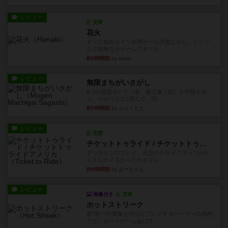
レビュー
充実
花火
ずっと前のドイツ年間ゲーム大賞ながら、シンプ
ルで簡単な小ゲームで今でも...
約5時間前
by tamio
レビュー
無限まちがいさがし
6つの場面カード（表、裏で違う絵）が何枚かあ
り、そのうち3つ選んで、同...
約7時間前
by ジェイとと
レビュー
充実
チケットトゥライド / チケットトゥライドアメリカ
デジタルソロプレイ。元祖チケライ？マップがた
くさん出てるからどれをプレ...
約9時間前
by おーちゃん
レビュー
画像付き
充実
ホットストリーク
星7軽〜中量級を中心にプレイするゲーマーの感想
です。ボードゲーム会にて...