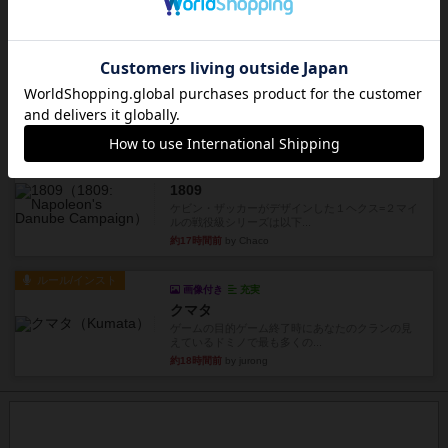
約17時間前
by あまる
レビュー
画像付き
タイムボム
まず簡単で軽い！大人数で遊べる！それなのに小
箱！何より楽しい！！正体隠...
約17時間前
by あまる
レビュー
充実
1809
ケビン・ザッカーがデザインした１ヘクス=２マイ
ルの戦役級シリーズは以下...
約17時間前
by Chaco
ルール/インスト
画像付き
充実
クマタ
ゲームの目的ゲーム終了時にあなたのクランの見
えているドミノで最も多くの...
約18時間前
by jurong