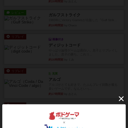
約16時間前
by おとん
レビュー
ガルフストライク
1983年にVictory Gamesが出版した『Gulf Strik...
約16時間前
by Chaco
リプレイ
画像付き
ディジットコード
やっぱり論理ゲームは面白い。息子とリプレイし
ました。息子の勝ち。これリ...
約16時間前
by くみ
リプレイ
充実
アルゴ
アルゴがとても好きで、たぶんプレイ回数が最も
多いゲームです。なんといっ...
約17時間前
by おとん
リプレイ
画像付き
タイムボム
僕はホントに嘘が下手なようで、すぐバレますみ
んなホント、嘘が上手ですよ...