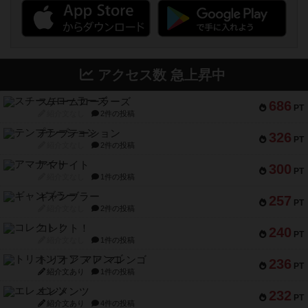
アクセス数 急上昇中
スチームローラーズ
686
PT
紹介文なし
2件の投稿
テンプテーション
326
PT
紹介文なし
2件の投稿
アマナイト
300
PT
紹介文なし
1件の投稿
ギャンブラー
257
PT
紹介文なし
2件の投稿
コレクト！
240
PT
紹介文なし
1件の投稿
トリオンフ ア マレンゴ
236
PT
紹介文あり
1件の投稿
エレメンツ
232
PT
紹介文あり
4件の投稿