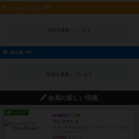
ルール/インスト 0件
投稿を募集しています
掲示板 0件
投稿を募集しています
会員の新しい投稿
レビュー
画像付き
充実
ワンラウンド
星5軽〜中量級を中心にプレイするゲーマーの感想
です。今回はボードゲーム...
約3時間前
by おとん