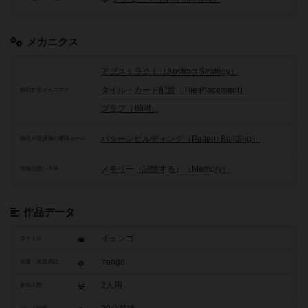
メカニクス
アブストラクト（Abstract Strategy）
タイル・カード配置（Tile Placement）
頻出するメカニクス
ブラフ（Bluff）
パターンビルディング（Pattern Building）
得点や資源等の獲得ルール
メモリー（記憶する）（Memory）
情報の扱い方等
作品データ
イェンゴ
タイトル
Yengo
原題・英題表記
2人用
参加人数