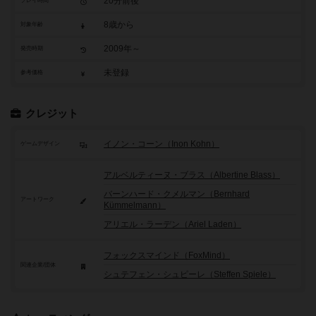
20分前後
プレイ時間
8歳から
対象年齢
2009年～
発売時期
未登録
参考価格
クレジット
イノン・コーン（Inon Kohn）
ゲームデザイン
アルベルティーヌ・ブラス（Albertine Blass）
バーンハード・クメルマン（Bernhard
アートワーク
Kümmelmann）
アリエル・ラーデン（Ariel Laden）
フォックスマインド（FoxMind）
関連企業/団体
シュテフェン・シュピーレ（Steffen Spiele）