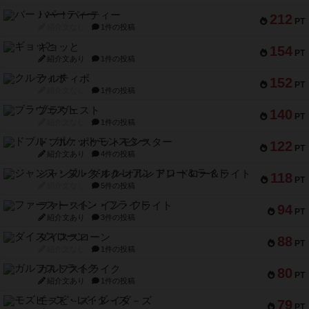
バー！パーティー
212
PT
紹介文なし
1件の投稿
ギョッと
154
PT
紹介文あり
1件の投稿
クルティボ
152
PT
紹介文なし
1件の投稿
ブラヴェスト
140
PT
紹介文なし
1件の投稿
ドブル：ポケットモンスター
122
PT
紹介文あり
4件の投稿
ジャンヌ・ダルク-オルレアン ドロー＆ライト
118
PT
紹介文なし
5件の投稿
ファースト・イン・フライト
94
PT
紹介文あり
3件の投稿
ダイススローン
88
PT
紹介文なし
1件の投稿
ガルフストライク
80
PT
紹介文あり
1件の投稿
モズビ－ズ・レイダ－ズ
79
PT