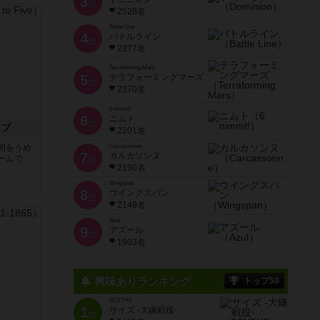
3
位
2528名
Battle Line
4
バトルライン
位
2377名
Terraforming Mars
5
テラフォーミングマーズ
位
2370名
6 nimmt!
6
ニムト
位
イブ
2201名
間をうめ
Carcassonne
7
カルカソンヌ
ームで
位
2190名
Wingspan
8
ウイングスパン
位
2149名
Azul
9
アズール
位
1903名
興味ありランキング
トップ50
SCYTHE
1
サイズ -大鎌戦役-
位