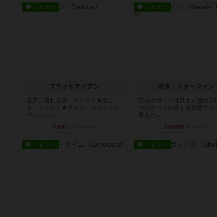
レビュー
レビュー
フラットアイアン
花火：スターマイン
世界に浸れる度 ☆☆☆☆★楽し
自分のカードは見えず他のプ
さ ☆☆☆☆★タイパ ☆☆☆☆☆
ーのカードが見える状態でカ
マンハッ...
教えた...
31分前
by DKnewyork
約2時間前
by mob567
レビュー
レビュー