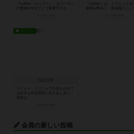
『Luthier（ルシアー）』はワーカー
『Luthier』は、クラシック
の数値を伏せてどう配置するか、...
盛期を舞台に、楽器職人として名
8ヶ月前
の投稿
8ヶ月前
の投稿
レビュー
コニック
ライナー・クニツィアの良さが出て
る好きな作品同時に札を出し合い、
基本は...
2年弱前
の投稿
会員の新しい投稿