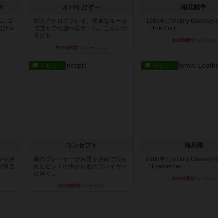
ス
オバケだぞ～
南北戦争
ム。2
対人アナログプレイ。簡単なルール
1983年にVictory Game
合計を
で誰とでも遊べるゲーム。こんなの
『The Civil ...
子ども...
約15時間前
by Chaco
約11時間前
by おーちゃん
レビュー
レビュー
コンセプト
海兵隊
かを決
親のプレイヤーがお題を決めて限ら
1988年にVictory Game
が得点
れたヒントの中から他のプレイヤー
『Leathernec...
に当て...
約18時間前
by Chaco
約18時間前
by mob567