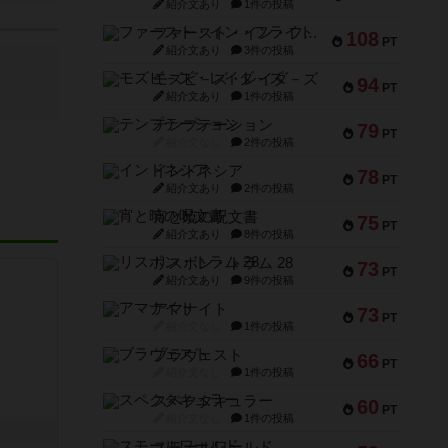
紹介文あり
1件の投稿
ファースト・イン・フライト
108
PT
紹介文あり
3件の投稿
モズビ－ズ・レイダ－ズ
94
PT
紹介文あり
1件の投稿
テンプテーション
79
PT
紹介文なし
2件の投稿
インドネシア
78
PT
紹介文あり
2件の投稿
宵と暁の呪文書
75
PT
紹介文あり
8件の投稿
リスボン・トラム 28
73
PT
紹介文あり
9件の投稿
アマナイト
73
PT
紹介文なし
1件の投稿
ブラヴェスト
66
PT
紹介文なし
1件の投稿
スペクタキュラー
60
PT
紹介文なし
1件の投稿
スモールワールド