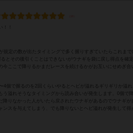
い！！
ビが規定の数が出たタイミングで多く握りすぎていたらこれまで
握るとその後引くことはできないがウナギを袋に戻し得点を確
の今ここで降りるかまだレースを続けるかがお互いにせめぎ合
〜4個で握るのを2回くらいやるとヘビが溢れるギリギリか溢れ
もう溢れそうなタイミングから読み合いが発生します。0個で
だ降りなかった人がいたら戻されたウナギがあるのでウナギが
ャンスを与えてしまう、でも降りないとヘビ溢れが発生して得