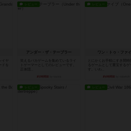
レビュー
レビュー
アンダー・ザ・テーブラー
ワン・トゥ・ファ
レイヤ
笑えるバカゲームを集めているライ
とにかくお手軽にすき間時
ードを
トゲーマーとしてのレビューです。
るゲームとして重宝するゲ
正体隠...
す。いわ...
約5時間前
by toyota
約6時間前
by nabekoh
レビュー
レビュー