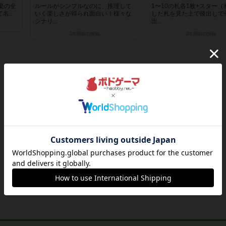
音楽の全
ルールがシンプルなのに、推理して
1〜10の札各1枚+スター
...
いく楽しさが得られ面白い！様々な
した札を見た上で後出しで
シナリ...
出...
2年弱前
の投稿
2年弱前
の投稿