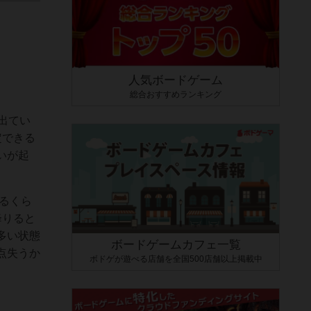
人気ボードゲーム
総合おすすめランキング
出てい
定できる
いが起
るくら
降りると
多い状態
ボードゲームカフェ一覧
点失うか
ボドゲが遊べる店舗を全国500店舗以上掲載中