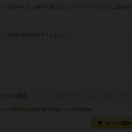
と一点増やしたら相手に勝てるというジレンマとともに読み合
この投稿に
1
名が
ナイス！
しました
ヘビかの通販
にょろにょろな木ゴマがいっぱい!つかみどりのチ
1～2営業日以内に発送
日本語ルール付き/日本語版
カートに追加