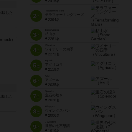
2415名
Terraforming Mars
sが出版した
2
テラフォーミングマーズ
位
2394名
Stone Garden
3
枯山水
位
2281名
Viticulture
4
ワイナリーの四季
位
2272名
Agricola
5
アグリコラ
位
2119名
Azul
6
アズール
位
2035名
Splendor
7
宝石の煌き
sが出版した
位
2028名
Wingspan
8
ウイングスパン
位
2006名
7 Wonders
9
世界の七不思議
位
1919名