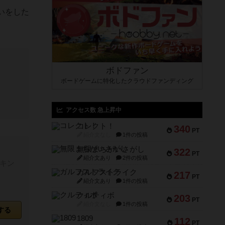
いをした
ボドファン
ボードゲームに特化したクラウドファンディング
アクセス数 急上昇中
コレクト！
340
PT
紹介文なし
1件の投稿
無限まちがいさがし
322
PT
紹介文あり
2件の投稿
キン
ガルフストライク
217
PT
紹介文あり
1件の投稿
クルティボ
203
PT
紹介文なし
1件の投稿
する
1809
112
PT