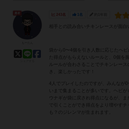
勇者
243名
1名
約1年前
相手との読み合いチキンレースが面白
もーたん
袋から0〜4個を引き人数に応じたヘ
た得点がもらえないルールと、0個を
シェアする
ルールが合わさることでチキンレース
き、楽しかったです！
4人でプレイしたのですが、みんなが0
いまで集まることが多いです。ヘビが
ウナギが袋に戻され得点になるが、ま
で引くことができ得点をより増やすチ
も？のジレンマが生まれます。