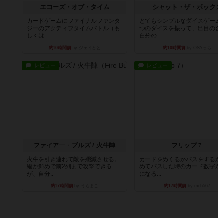
エコーズ・オブ・タイム
シャット・ザ・ボック
カードゲームにファイナルファンタ
とてもシンプルなダイスゲー
ジーのアクティブタイムバトル（も
つのダイスを振って、出目の
しくは...
自分の...
約10時間前
by ジェイとと
約10時間前
by OSAっち
レビュー
レビュー
ファイアー・ブルズ / 火牛陣
フリップ７
火牛を引き連れて敵を殲滅させる。
カードをめくるかパスをする
縦か斜めで前2列まで攻撃できる
めてパスした時のカード数字
が、自分...
になる...
約17時間前
by うらまこ
約17時間前
by mob567