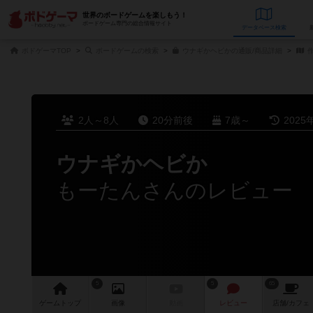
世界のボードゲームを楽しもう！
ボードゲーム専門の総合情報サイト
データベース
検
ボドゲーマTOP
ボードゲームの検索
ウナギかヘビかの通販/商品詳細
作
2人～8人
20分前後
7歳～
2025
ウナギかヘビか
もーたんさんのレビュー
5
5
65
ゲーム
トップ
画像
動画
レビュー
店舗/
カフェ