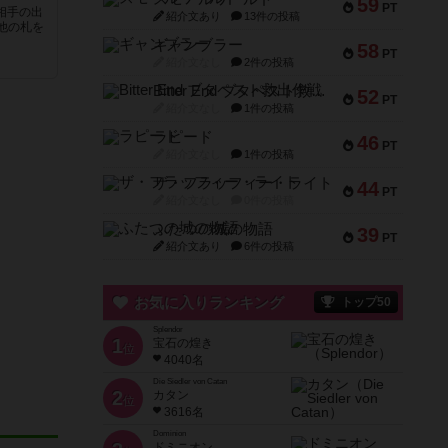
59
PT
（相手の出
紹介文あり
13件の投稿
他の札を
ギャンブラー
58
PT
紹介文なし
2件の投稿
Bitter End ブタペスト救出作戦
52
PT
紹介文なし
1件の投稿
ラピード
46
PT
紹介文なし
1件の投稿
ザ・フラッフィー・ライト
44
PT
紹介文なし
0件の投稿
ふたつの城の物語
39
PT
紹介文あり
6件の投稿
お気に入りランキング
トップ50
Splendor
1
宝石の煌き
位
4040名
Die Siedler von Catan
2
カタン
位
3616名
Dominion
ドミニオン