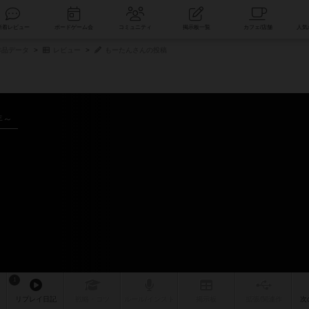
索
新着レビュー
ボードゲーム会
コミュニティ
掲示板一覧
品データ
レビュー
もーたんさんの投稿
年～
1
リプレイ
日記
戦略
・コツ
ルール
/インスト
掲示板
拡張/関連
作
次