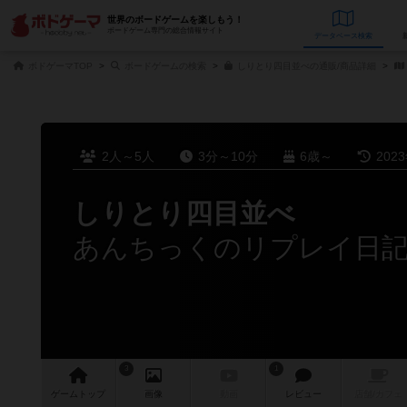
世界のボードゲームを楽しもう！
ボードゲーム専門の総合情報サイト
データベース
検
ボドゲーマTOP
ボードゲームの検索
しりとり四目並べの通販/商品詳細
2人～5人
3分～10分
6歳～
202
しりとり四目並べ
あんちっくのリプレイ日記（
3
1
ゲーム
トップ
画像
動画
レビュー
店舗/
カフェ