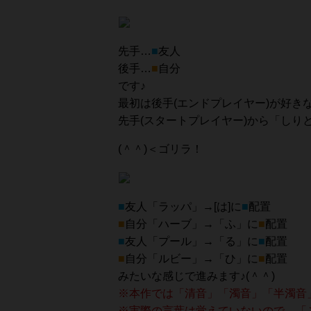
先手…
■
友人
後手…
■
自分
です♪
最初は後手(エンドプレイヤー)が好き
先手(スタートプレイヤー)から「しり
(＾＾)＜ゴリラ！
■
友人「ラッパ」→[は]に
■
配置
■
自分「ハーブ」→「ふ」に
■
配置
■
友人「プール」→「る」
に
■
配置
■
自分「ルビー」→「ひ」に
■
配置
みたいな感じで進みます♪(＾＾)
※本作では「清音」「濁音」「半濁音
※実際の言葉は覚えていないので、「