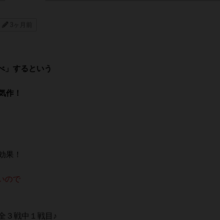
3ヶ月前
べ」するという
人気作！
殊効果！
、
いので
全３戦中１戦目♪