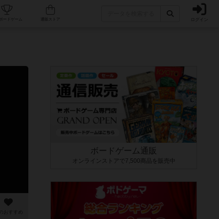
ログイン
カフェ/店舗
人気ボードゲーム
通販ストア
ボードゲーム通販
オンラインストアで7,500商品を販売中
のおすすめ