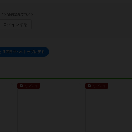
イン/会員登録でコメント
ログインする
とり四目並べのトップに戻る
リプレイ
リプレイ