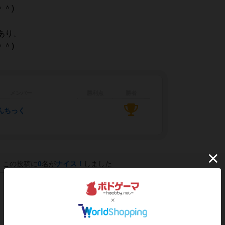
＾)
あり、
＾)
メンバー
勝利点
勝者
んちっく
この投稿に
0
名が
ナイス！
しました