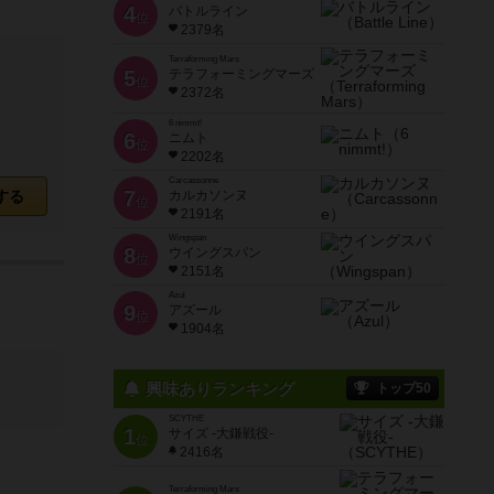
4
バトルライン
位
2379名
Terraforming Mars
5
テラフォーミングマーズ
位
2372名
6 nimmt!
6
ニムト
位
2202名
Carcassonne
7
する
カルカソンヌ
位
2191名
Wingspan
8
ウイングスパン
位
2151名
Azul
9
アズール
位
1904名
興味ありランキング
トップ50
SCYTHE
1
サイズ -大鎌戦役-
位
2416名
Terraforming Mars