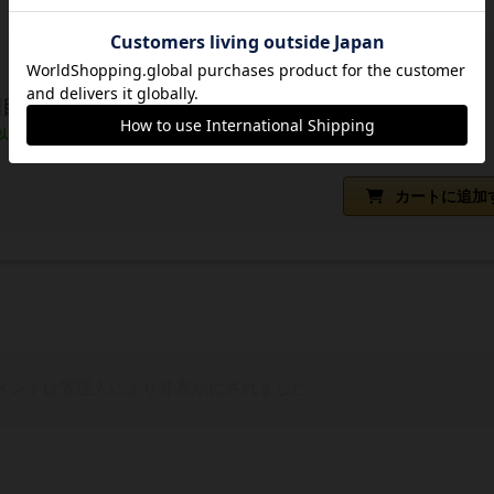
四目並べの通販
「しりとり」の最後の文字で「四目並べ」！
以内に発送
日本語ルール付き/日本語版
カートに追加
メントは管理人により非表示にされました