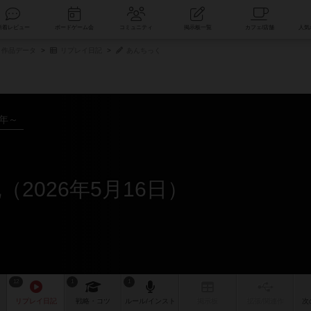
索
新着レビュー
ボードゲーム会
コミュニティ
掲示板一覧
作品データ
リプレイ日記
あんちっく
3年～
2026年5月16日）
12
1
1
リプレイ
日記
戦略
・コツ
ルール
/インスト
掲示板
拡張/関連
作
次