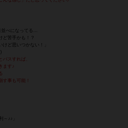
目並べになってる…
けど苦手かも！？
たいけど思いつかない！」
)
とパスすれば、
きます♪
る
崩す事も可能！
～♪♪」