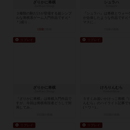
ざりかに将棋
シュラハ
ZariKani Shogi
Schlacht
３種類の駒だけが登場する超シンプ
『シュラハ』は将棋とウォー
ルな将棋系ゲーム入門作品です♪(＾
が合体したような作品です♪(＾
＾)成り...
マスに...
1日前
の投稿
7日前
の投稿
リプレイ
リプレイ
ざりかに将棋
けろりんむら
ZariKani Shogi
KerorinMura
『ざりかに将棋』は将棋入門作品で
５すくみ追いかけっこ将棋『
すが、今回は将棋有段者どうしで対
んむら』のハイライト記事で
局してみ...
(＾ワ＾)...
15日前
の投稿
16日前
の投稿
リプレイ
リプレイ