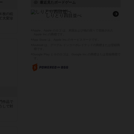
ー
最近見たボードゲーム
Word chain Connect4
４枚の絵
しりとり四目並べ
て大変珍
※Apple、Apple のロゴ は、米国および他の国々で登録された
Apple Inc.の商標です。
※App Store は、Apple Inc.のサービスマークです。
※Android は、グーグル インコーポレイテッドの商標または登録商
標です。
※Google Play とそのロゴは、Google Inc.の商標または登録商標で
す。
門作品で
うしで対