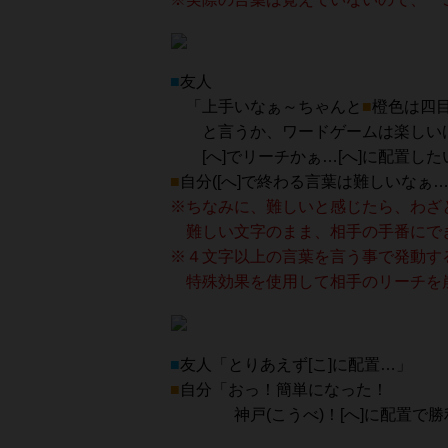
■
友人
「上手いなぁ～ちゃんと
■
橙色は四
と言うか、ワードゲームは楽しい
[へ]でリーチかぁ…[へ]に配置し
■
自分([へ]で終わる言葉は難しいなぁ…
※ちなみに、難しいと感じたら、わざ
難しい文字のまま、相手の手番にで
※４文字以上の言葉を言う事で発動す
特殊効果を使用して相手のリーチを
■
友人「とりあえず[こ]に配置…」
■
自分「おっ！簡単になった！
神戸(こうべ)！[へ]に配置で勝利