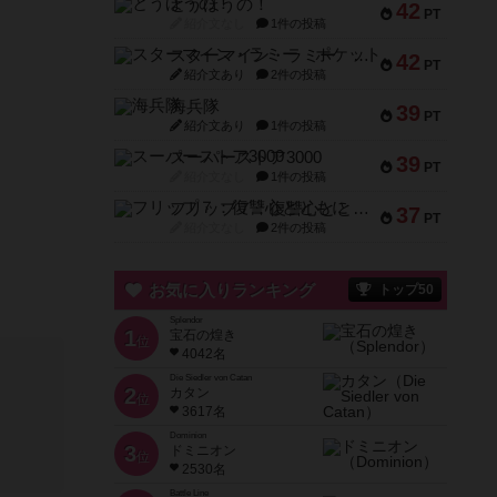
とうほうの！
42
PT
紹介文なし
1件の投稿
スターマイン・ラミー ポケット
42
PT
紹介文あり
2件の投稿
海兵隊
39
PT
紹介文あり
1件の投稿
スーパーストア3000
39
PT
紹介文なし
1件の投稿
フリップ７：復讐心とともに
37
PT
紹介文なし
2件の投稿
お気に入りランキング
トップ50
Splendor
1
宝石の煌き
位
4042名
Die Siedler von Catan
2
カタン
位
3617名
Dominion
3
ドミニオン
位
2530名
Battle Line