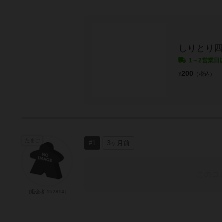
しりとり
1～2営業日
200
¥
（税込）
たまご
#1
3ヶ月前
このコ
[退会者:152814]