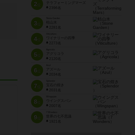
2
テラフォーミングマーズ
位
2396名
Stone Garden
3
枯山水
位
2281名
Viticulture
4
ワイナリーの四季
位
2273名
Agricola
5
アグリコラ
位
2120名
Azul
6
アズール
位
2034名
Splendor
7
宝石の煌き
位
2031名
Wingspan
8
ウイングスパン
位
2007名
7 Wonders
9
世界の七不思議
位
1921名