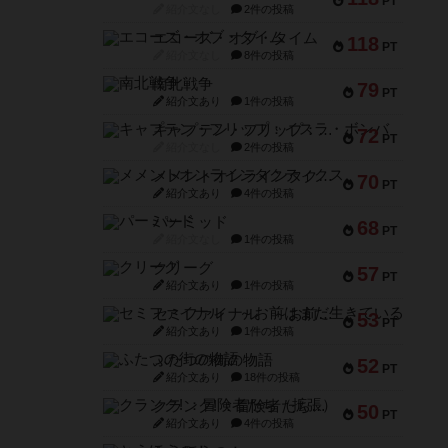
PT
紹介文なし
2件の投稿
エコーズ・オブ・タイム
118
PT
紹介文なし
8件の投稿
南北戦争
79
PT
紹介文あり
1件の投稿
キャプテン・フリップ：イスラ・ボンバ
72
PT
紹介文なし
2件の投稿
メメントオンラインタクティクス
70
PT
紹介文あり
4件の投稿
パーミッド
68
PT
紹介文なし
1件の投稿
クリーグ
57
PT
紹介文あり
1件の投稿
セミファイナル ～お前はまだ生きている～
53
PT
紹介文あり
1件の投稿
ふたつの街の物語
52
PT
紹介文あり
18件の投稿
クランク! ：冒険者たち（拡張）
50
PT
紹介文あり
4件の投稿