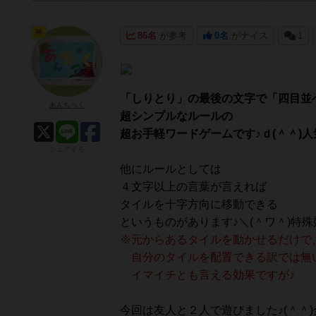
神
86名
が参考
0名
がナイス
1
「しりとり」の最後の文字で「四目並
あんちっく
超シンプルなルールの
超お手軽ワードゲームです♪ｄ(＾＾)
シェアする
他にルールとしては
４文字以上の言葉が言えれば
タイルを十字方向に移動できる
というものがあります♪＼(＾ワ＾)特
※元からあるタイルを動かせるだけで
自分のタイルを配置できる訳では無
イマイチとも言える効果ですが♪
今回は友人と２人で遊びました♪(＾＾)