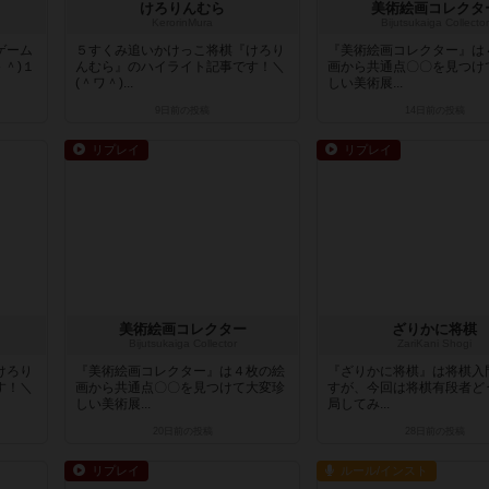
けろりんむら
美術絵画コレクタ
KerorinMura
Bijutsukaiga Collector
ゲーム
５すくみ追いかけっこ将棋『けろり
『美術絵画コレクター』は
＾)１
んむら』のハイライト記事です！＼
画から共通点〇〇を見つけ
(＾ワ＾)...
しい美術展...
9日前
の投稿
14日前
の投稿
リプレイ
リプレイ
美術絵画コレクター
ざりかに将棋
Bijutsukaiga Collector
ZariKani Shogi
けろり
『美術絵画コレクター』は４枚の絵
『ざりかに将棋』は将棋入
す！＼
画から共通点〇〇を見つけて大変珍
すが、今回は将棋有段者ど
しい美術展...
局してみ...
20日前
の投稿
28日前
の投稿
リプレイ
ルール/インスト