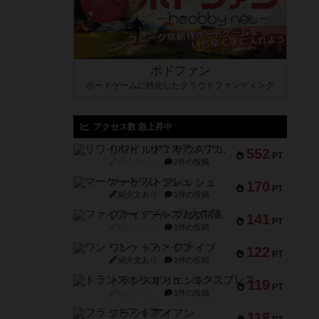
ボドファン
ボードゲームに特化したクラウドファンディング
アクセス数 急上昇中
リワイルド：サウスアメリカ
552
PT
紹介文なし
2件の投稿
マーケットフレッシュ
170
PT
紹介文あり
1件の投稿
ファイアー・ブルズ / 火牛陣
141
PT
紹介文なし
1件の投稿
ワン・トゥ・ファイブ
122
PT
紹介文あり
1件の投稿
トランスオリエント・エクスプレス
119
PT
紹介文なし
1件の投稿
フラットアイアン
118