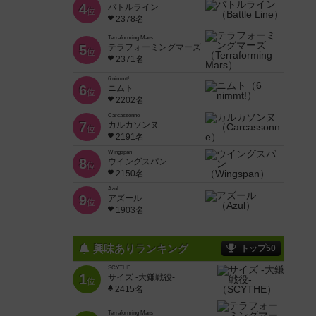
4
バトルライン
位
2378名
Terraforming Mars
5
テラフォーミングマーズ
位
2371名
6 nimmt!
6
ニムト
位
2202名
Carcassonne
7
カルカソンヌ
位
2191名
Wingspan
8
ウイングスパン
位
2150名
Azul
9
アズール
位
1903名
興味ありランキング
トップ50
SCYTHE
1
サイズ -大鎌戦役-
位
2415名
Terraforming Mars