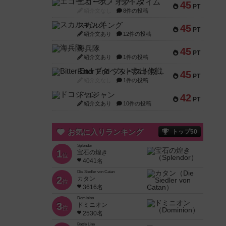
エコーズ・オブ・タイム
45
PT
紹介文なし
8件の投稿
スカルキング
45
PT
紹介文あり
12件の投稿
海兵隊
45
PT
紹介文あり
1件の投稿
Bitter End ブタペスト救出作戦
45
PT
紹介文なし
1件の投稿
ドコジャン
42
PT
紹介文あり
10件の投稿
お気に入りランキング
トップ50
Splendor
1
宝石の煌き
位
4041名
Die Siedler von Catan
2
カタン
位
3616名
Dominion
3
ドミニオン
位
2530名
Battle Line