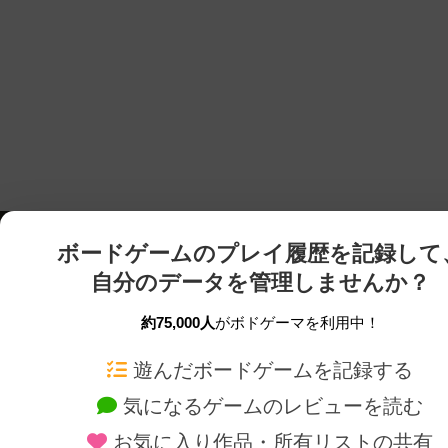
ボードゲームのプレイ履歴を記録して
自分のデータを管理しませんか？
約75,000人
がボドゲーマを利用中！
ボドゲーマTOP
ボードゲーム通販
遊んだボードゲームを記録する
気になるゲームのレビューを読む
ボードゲームを検索する
新作・再入荷情報
お気に入り作品・所有リストの共有
ボードゲームの新着レビュー
定番ボードゲームの通販