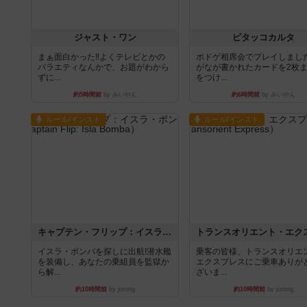
ジャスト・ワン
ピタッコカルタ
まぁ面白かった‼️よくテレビとかの
ボドゲ相席会でプレイしまし
バラエティなんかで、お題がわから
がなが書かれたカードを2枚
ずに...
をつけ...
約5時間前
by みいやん
約6時間前
by みいやん
ルール/インスト
ルール/インスト
キャプテン・フリップ：イスラ・ボンバ
イスラ・ボンバを探しに出航!潜水艦
乗客の皆様、トランスオリエ
を装備し、あなたの乗組員を監獄か
エクスプレスにご乗車ありが
ら解...
ざいま...
約10時間前
by jurong
約10時間前
by jurong