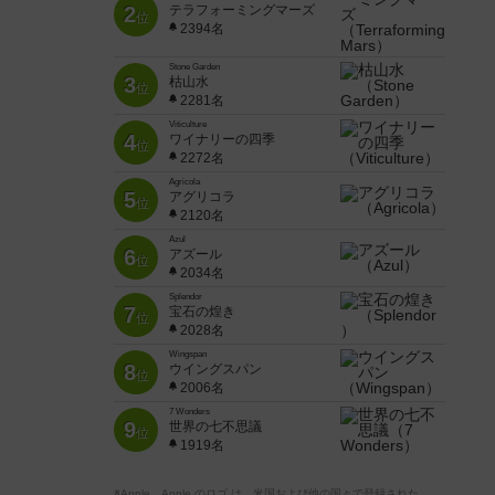
2
テラフォーミングマーズ
位
2394名
Stone Garden
3
枯山水
位
2281名
Viticulture
4
ワイナリーの四季
位
2272名
Agricola
5
アグリコラ
位
2120名
Azul
6
アズール
位
2034名
Splendor
7
宝石の煌き
位
2028名
Wingspan
8
ウイングスパン
位
2006名
7 Wonders
9
世界の七不思議
位
1919名
※Apple、Apple のロゴ は、米国および他の国々で登録された