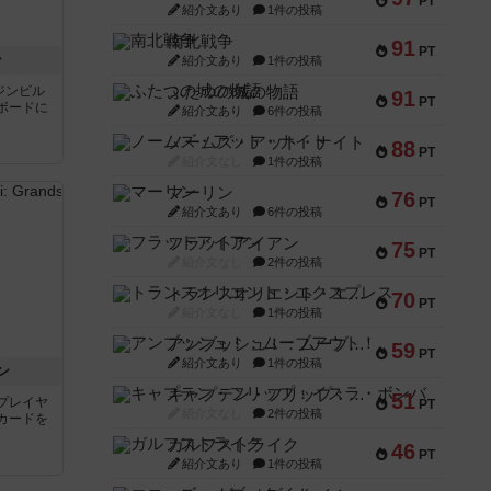
PT
紹介文あり
1件の投稿
南北戦争
91
PT
ン
紹介文あり
1件の投稿
ジンビル
ふたつの城の物語
91
PT
ボードに
紹介文あり
6件の投稿
ノームズ・アット・ナイト
88
PT
紹介文なし
1件の投稿
マーリン
76
PT
紹介文あり
6件の投稿
フラットアイアン
75
PT
紹介文なし
2件の投稿
トランスオリエント・エクスプレス
70
PT
紹介文なし
1件の投稿
アンブッシュ！：ムーブアウト！
59
PT
紹介文あり
1件の投稿
ン
キャプテン・フリップ：イスラ・ボンバ
51
プレイヤ
PT
紹介文なし
2件の投稿
カードを
ガルフストライク
46
PT
紹介文あり
1件の投稿