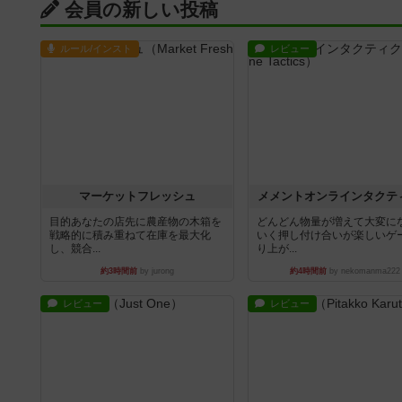
会員の新しい投稿
ルール/インスト
レビュー
マーケットフレッシュ
メメントオンラインタクテ
目的あなたの店先に農産物の木箱を
どんどん物量が増えて大変に
戦略的に積み重ねて在庫を最大化
いく押し付け合いが楽しいゲ
し、競合...
り上が...
約3時間前
by jurong
約4時間前
by nekomanma222
レビュー
レビュー