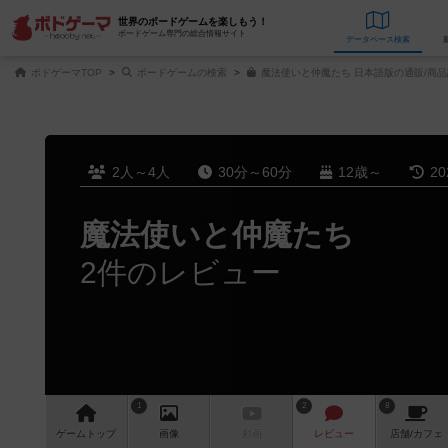
世界のボードゲームを楽しもう！
ボードゲーム専門の総合情報サイト
データベース
検
ボドゲーマTOP
ボードゲームの検索
魔法使いと仲魔たち 日本語版の通販/商品
2人～4人
30分～60分
12歳～
2
魔法使いと仲魔たち
2件のレビュー
1
2
8
ゲーム
トップ
画像
動画
レビュー
店舗/
カフェ