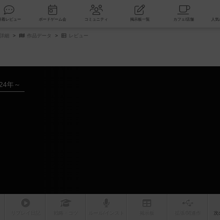
索
新着レビュー
ボードゲーム会
コミュニティ
掲示板一覧
詳細
作品データ
レビュー
024年～
リプレイ
日記
戦略
・コツ
ルール
/インスト
掲示板
拡張/関連
作
次