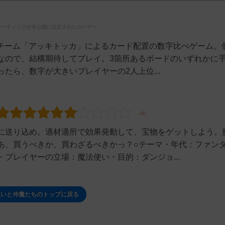
レーティングが非公開に設定されたユーザー
外チーム「アッキトッカ」によるカード配置の数字比べゲーム。
なので、結構期待してプレイ。3箇所あるボードのいずれかに
たら、数字が大きいプレイヤーの2人上位...
に送り込め。適材適所で効果発動して、宝物をゲットしよう。
あ、買うべきか、買わざるべきかっ？○テーマ・年代：ファン
プレイヤーの立場：魔法使い・目的：ダンジョ...
使いと仲魔たちのトップに戻る