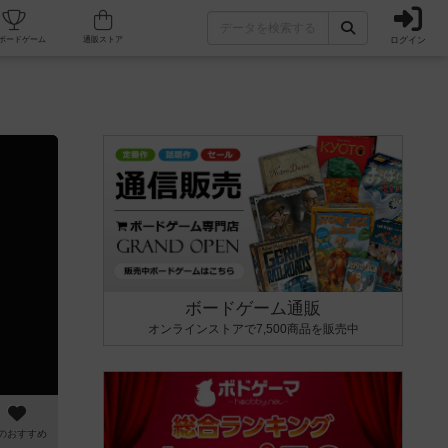
ログイン
カフェ/店舗
人気ボードゲーム
通販ストア
ボードゲーム通販
オンラインストアで7,500商品を販売中
のおすすめ