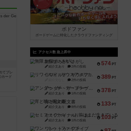
ボドファン
ボードゲームに特化したクラウドファンディング
アクセス数 急上昇中
無限まちがいさがし
574
き
PT
紹介文あり
2件の投稿
めてプレ
リワイルド：サウスアメリカ
389
のカード
PT
紹介文なし
2件の投稿
アンダー・ザ・テーブラー
378
PT
紹介文あり
1件の投稿
宵と暁の呪文書
133
PT
紹介文あり
8件の投稿
セミファイナル ～お前はまだ生きている～
103
PT
紹介文あり
1件の投稿
ワン・トゥ・ファイブ
97