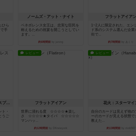
ノームズ・アット・ナイト
フラットアイア
たひら
ベネボレンス女王は、忠実な臣民を
1~2人に限定された、エン
まで手
称えるための祝宴を開こうとしてい
ド系のシステム選んだ企業
ます。...
街で...
約6時間前
by jurong
約7時間前
by あくり
レビュー
レビュー
トランスオリエント・エクスプレス
フラットアイアン
花火：スターマイ
ント・
世界に浸れる度 ☆☆☆☆★楽し
自分のカードは見えず他の
とうご
さ ☆☆☆☆★タイパ ☆☆☆☆☆
ーのカードが見える状態で
マンハッ...
教えた...
約12時間前
by DKnewyork
約13時間前
by mob567