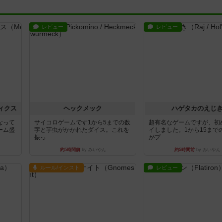
レビュー
レビュー
ィクス
ヘックメック
ハゲタカのえじ
なって
サイコロゲームです1から5までの数
超有名なゲームですが、初
ーム盛
字と芋虫がかかれたダイス。これを
イしました。1から15まで
振っ...
がプ...
約5時間前
by みいやん
約5時間前
by みいやん
ルール/インスト
レビュー