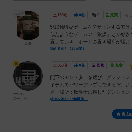
たまご
130名
0名
0
充実
5/10独特なゲームをデザインする海
似たようなゲームの「陰謀」とか好き
置していき、ボードの置き場所が埋まっ
白州
続きを読む（10日前）
神
369名
0名
画像
充実
配下のモンスターを選び、ダンジョン
イテムでパワーアップもできるぞ。さ
界・場所：魔導士の残したダンジョン・
マツジョン
@matz_jon
続きを読む（2年弱前）
魔法