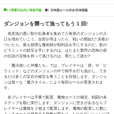
1営業日以内に発送可能
日本語ルール付き/日本語版
ダンジョンを襲って漁ってもう 1 回!
底意地の悪い獣や乱暴者を集めて八角形のダンジョンの入
口を埋めていこう。全部が埋まったら、戦いの開始だ! 決着が
ついたら、最も狡猾な魔術師が戦利品を手にするのだ。影の
ピラミッドの財宝を手にするのは、はたまた驚愕の恐怖の砦
の伝説の宝物を持って逃げるのは、果たして誰か?
「魔法使いと仲魔たち」では、プレイヤーは「砦」や「ピ
ラミッド」などのダンジョンの中で相手を打ち負かし、でき
るだけ多くの宝石や秘宝を奪うことを目指します。ダンジョ
ンは様々な「魔力タイル」により毎回ルールが変更されま
す。
各プレイヤーは手番で配置、魔物カードの補充、戦闘の各
ステップを順に実行します。ダンジョンに空きがあるならプ
レイヤーは魔物を 2 枚まで配置します。魔物の配置した数に
よってカードの補充する枚数が変わり、1 つのダンジョンに注