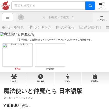
ログイン
─
0
カート確認・ご注文
クーポン
セール特集
ランキング
入荷速報
高評価作品
「参考画像」は会員が当サイトのデータベースにアップロードした画像です。
当商品
参考画像
2～4人
30～60分
12歳～
2024年～
魔法使いと仲魔たち 日本語版
メーカー：ホビージャパン
6,600
¥
（税込）