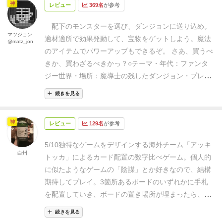
神
レビュー
369名
が参考
配下のモンスターを選び、ダンジョンに送り込め。
マツジョン
適材適所で効果発動して、宝物をゲットしよう。魔法
@matz_jon
のアイテムでパワーアップもできるぞ。 さあ、買うべ
きか、買わざるべきかっ？
○テーマ
・年代：ファンタ
ジー世界
・場所：魔導士の残したダンジョン
・プレイ
ヤーの立場：魔法使い
・目的：ダンジョンの宝を集め
続きを見る
ること。
・行うこと：
・ダンジョンに手下のモンス
ターを送り込む。
・戦いに勝ち、宝石や魔法のアイ
神
レビュー
129名
が参考
テムを入手する。
○基本システム
・カードじゃんけん
（物品の獲得）
○大まかな手順
１）手番制。終了条件
5/10
独特なゲームをデザインする海外チーム「アッキ
を満たすまで続ける。
２）開始プレイヤーから、時計
白州
トッカ」によるカード配置の数字比べゲーム。
個人的
まわりに手番をとる。
３）手番では、以下を順に行
に似たようなゲームの「陰謀」とか好きなので、結構
う。
①手札があれば、１～２枚をダンジョンに置く。
期待してプレイ。
3箇所あるボードのいずれかに手札
②出したカード数に応じ、所定枚数を手札に補充す
を配置していき、ボードの置き場所が埋まったら、数
る。
③ダンジョンのマスが埋まったら、以下手順で戦
字が大きいプレイヤーの2人上位が得点や能力を手に
闘を行う。
・石像のあるマスから時計回りにカード効
続きを見る
いれることができる。
遊んでみて思ったのは、思った