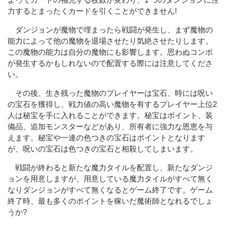
力するとまったくカードを引くことができません!
ダンジョンが魔物で埋まったら戦闘が発生し、まず魔物の
能力によって他の魔物を退場させたり気絶させたりします。
この魔物の能力は自分の魔物にも影響します。思わぬコンボ
が発生するかもしれないので配置する際には注意してくださ
い。
その後、生き残った魔物のプレイヤーは宝石、時には呪い
の宝石を獲得し、戦力値の高い魔物を有するプレイヤー上位2
人は秘宝を手に入れることができます。秘宝はポイント、装
備品、追加モンスターなどがあり、所有者に強力な恩恵を与
えます。秘宝や一連の色つきの宝石はポイントとなります
が、呪いの宝石は色つきの宝石と相殺してしまいます。
戦闘が終わると新たな魔力タイルを配置し、新たなダンジ
ョンを用意しますが、用意している魔力タイルがすべて無く
なりダンジョンがすべて無くなるとゲーム終了です。ゲーム
終了時、最も多くのポイントを稼いだ魔術師となれるでしょ
うか?