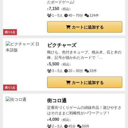
たボードゲーム!
7,150
（税込）
¥
1～5人
40～70分
124件
カートに追加する
残り2点
ピクチャーズ
靴ひも、色付きキューブ、積み木、石と木の
棒、記号が描かれたカードで「...
5,500
（税込）
¥
3～5人
20～30分
33件
カートに追加する
残り1点
街コロ通
定番街づくりゲームの姉妹作品！遊びやすさ
はそのままに戦略性がパワーアップ！
4,090
（税込）
¥
2～5人
45分
50件