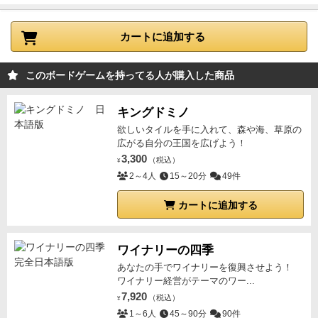
果を発動。
・最後まで残ったカードの持主は、以下を
以上に終わるのが早いという点。
ぶっちゃけ、BGGの
得る。
・宝石：置いたマスにある色のもの
・アイ
ベスト人数の3人だと、8回勝負したら終わりなので、
カートに追加する
テム：カードの合計数字１位／２位が獲得
・魔法タ
「陰謀」とかに比べると、物足りなさを正直感じた。
イル：カードの合計数字１位が獲得
・ダンジョンを裏
カードも全部入れると20枚以上あるのに、8回やった
返し、リセットする。
４）時計まわりに、何周でも繰
このボードゲームを持ってる人が購入した商品
ら終わりなので、いろいろ使えないのもちょっと寂し
り返す。２～
５）以下の終了条件を満たしたら、ゲー
い。
確実に「陰謀」を参考にしていると思われるが、
ム終了。
・ダンジョンに補充する物品が尽きた。
実
キングドミノ
手札補充を表向きに置くか、裏向きに置くかで引く枚
際に子供たちと遊んだ感想は、「今日のおじさん」ブ
欲しいタイルを手に入れて、森や海、草原の
数を調整しているが、手札多い方がめちゃくちゃ有利
広がる自分の王国を広げよう！
ログで確認してくれっ！ 写真20枚以上、画像豊富な
なので、みんな表向き1枚置きがメインで、自分で勝
3,300
（税込）
レビューだぜっ！
¥
負決められそうな時に急に2枚同時出し連打したりす
2～4人
15～20分
49件
るので、裏向きに置いての読み合いみたいなのが、ち
カートに追加する
ょっと薄く感じたのも残念。
さらに置いた場所によっ
て、宝石もらえて、セットコレクションしたりもする
のだが、これもなんとも蛇足感がすごい。
ゲーム的に
ワイナリーの四季
は4くらいだが、似たような「陰謀」が好きなので、
あなたの手でワイナリーを復興させよう！
＋1。
多分、陰謀が好きなのは、カード置いたときに
ワイナリー経営がテーマのワー...
7,920
他のプレイヤーのカードをオープンできるっていうの
（税込）
¥
1～6人
45～90分
90件
が好きだったのかもしれないが、このゲームにはそれ