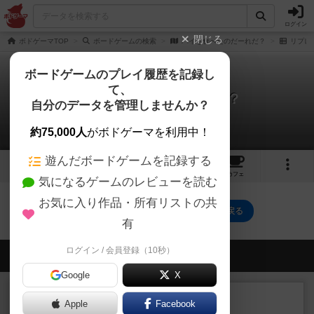
ログイン
閉じる
ボドゲーマTOP
ボードゲームの検索
パイを食べたのだーれだ？
リプレ
ボードゲームのプレイ履歴を記録し
て、
パイを食べたのだーれだ？
自分のデータを管理しませんか？
0件のリプレイ日記
約75,000人
がボドゲーマを利用中！
遊んだボードゲームを記録する
1
トップ
画像
動画
レビュー
カフェ
気になるゲームのレビューを読む
お気に入り作品・所有リストの共
パイを食べたのだーれだ？のトップに戻る
有
ログイン / 会員登録（10秒）
会員の新しい投稿
Google
X
レビュー
充実
Apple
Facebook
宵と暁の呪文書