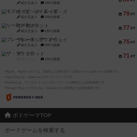
PT
紹介文あり
1件の投稿
モズビ－ズ・レイダ－ズ
79
PT
紹介文あり
1件の投稿
リー対グラント
77
PT
紹介文あり
1件の投稿
ブレーキング・アウェイ
75
PT
紹介文あり
4件の投稿
ザ・フラッド
71
PT
紹介文なし
1件の投稿
※Apple、Apple のロゴ は、米国および他の国々で登録されたApple Inc.の商標です。
※App Store は、Apple Inc.のサービスマークです。
※Android は、グーグル インコーポレイテッドの商標または登録商標です。
※Google Play とそのロゴは、Google Inc.の商標または登録商標です。
ボドゲーマTOP
ボードゲームを検索する