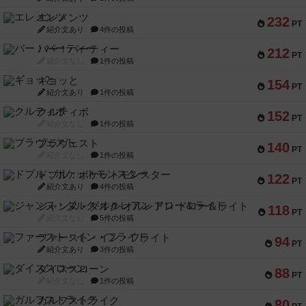
エレメンツ
232
PT
紹介文あり
4件の投稿
バー！パーティー
212
PT
紹介文なし
1件の投稿
ギョッと
154
PT
紹介文あり
1件の投稿
クルティボ
152
PT
紹介文なし
1件の投稿
ブラヴェスト
140
PT
紹介文なし
1件の投稿
ドブル：ポケットモンスター
122
PT
紹介文あり
4件の投稿
ジャンヌ・ダルク-オルレアン ドロー＆ライト
118
PT
紹介文なし
5件の投稿
ファースト・イン・フライト
94
PT
紹介文あり
3件の投稿
ダイススローン
88
PT
紹介文なし
1件の投稿
ガルフストライク
80