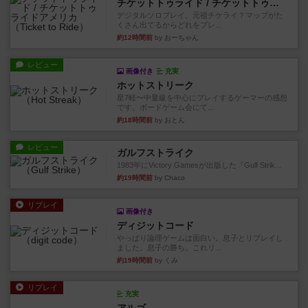
チケットトゥライド / チケットトゥライドアメリカ
デジタルソロプレイ。元祖チケライ？マップがた
くさん出てるからどれをプレ...
約12時間前
by おーちゃん
レビュー
画像付き
充実
ホットストリーク
星7軽〜中量級を中心にプレイするゲーマーの感想
です。ボードゲーム会にて...
約18時間前
by おとん
レビュー
ガルフストライク
1983年にVictory Gamesが出版した『Gulf Strik...
約19時間前
by Chaco
リプレイ
画像付き
ディジットコード
やっぱり論理ゲームは面白い。息子とリプレイし
ました。息子の勝ち。これリ...
約19時間前
by くみ
リプレイ
充実