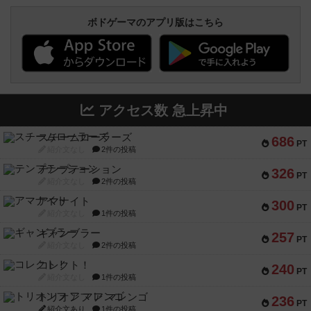
ボドゲーマのアプリ版はこちら
アクセス数 急上昇中
スチームローラーズ
686
PT
紹介文なし
2件の投稿
テンプテーション
326
PT
紹介文なし
2件の投稿
アマナイト
300
PT
紹介文なし
1件の投稿
ギャンブラー
257
PT
紹介文なし
2件の投稿
コレクト！
240
PT
紹介文なし
1件の投稿
トリオンフ ア マレンゴ
236
PT
紹介文あり
1件の投稿