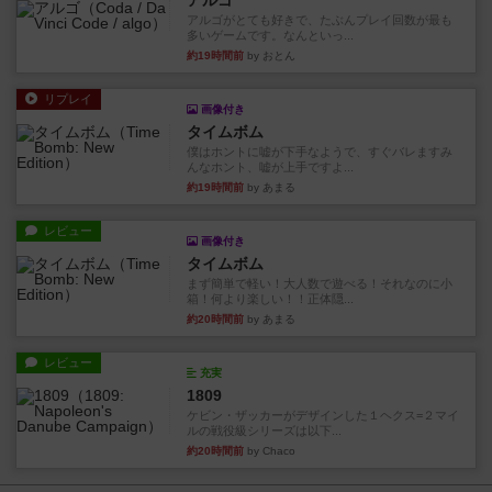
アルゴ
アルゴがとても好きで、たぶんプレイ回数が最も
多いゲームです。なんといっ...
約19時間前
by おとん
リプレイ
画像付き
タイムボム
僕はホントに嘘が下手なようで、すぐバレますみ
んなホント、嘘が上手ですよ...
約19時間前
by あまる
レビュー
画像付き
タイムボム
まず簡単で軽い！大人数で遊べる！それなのに小
箱！何より楽しい！！正体隠...
約20時間前
by あまる
レビュー
充実
1809
ケビン・ザッカーがデザインした１ヘクス=２マイ
ルの戦役級シリーズは以下...
約20時間前
by Chaco