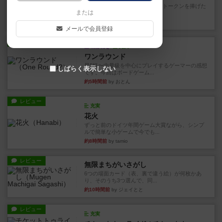
4/5点呪文を修得したり使い魔にトークンを捧げた
または
りして得点を増やしてい...
約1時間前
by ワタル
メールで会員登録
レビュー
画像付き
充実
ワンラウンド
星5軽〜中量級を中心にプレイするゲーマーの感想
しばらく表示しない
です。今回はボードゲーム...
約5時間前
by おとん
レビュー
充実
花火
ずっと前のドイツ年間ゲーム大賞ながら、シンプ
ルで簡単な小ゲームで今でも...
約8時間前
by tamio
レビュー
無限まちがいさがし
6つの場面カード（表、裏で違う絵）が何枚かあ
り、そのうち3つ選んで、同...
約10時間前
by ジェイとと
レビュー
充実