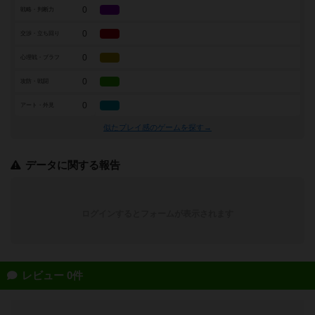
0
戦略・判断力
0
交渉・立ち回り
0
心理戦・ブラフ
0
攻防・戦闘
0
アート・外見
似たプレイ感のゲームを探す→
データに関する報告
ログインするとフォームが表示されます
レビュー 0件