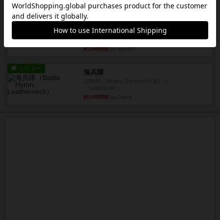
約18時間前
by mob567
レビュー
コンセプト
親のプレイヤーがお題を決めて限られたヒントの
中から他のプレイヤーに当て...
約18時間前
by mob567
レビュー
海兵隊
1988年にVictory Gamesが出版した
『Leathernec...
約18時間前
by Chaco