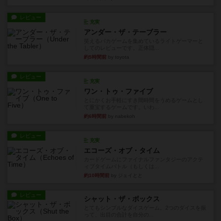
レビュー
充実
アンダー・ザ・テーブラー
笑えるバカゲームを集めているライトゲーマーと
してのレビューです。正体隠...
約5時間前
by toyota
レビュー
充実
ワン・トゥ・ファイブ
とにかくお手軽にすき間時間をうめるゲームとし
て重宝するゲームです。いわ...
約6時間前
by nabekoh
レビュー
充実
エコーズ・オブ・タイム
カードゲームにファイナルファンタジーのアクテ
ィブタイムバトル（もしくは...
約10時間前
by ジェイとと
レビュー
シャット・ザ・ボックス
とてもシンプルなダイスゲーム。2つのダイスを振
って、出目の合計を自分の...