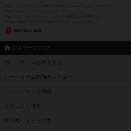
※Apple、Apple のロゴ は、米国および他の国々で登録されたApple Inc.の商標です。
※App Store は、Apple Inc.のサービスマークです。
※Android は、グーグル インコーポレイテッドの商標または登録商標です。
※Google Play とそのロゴは、Google Inc.の商標または登録商標です。
ボドゲーマTOP
ボードゲームを検索する
ボードゲームの新着レビュー
ボードゲーム会情報
メカニクス特集
掲示板・トピックス