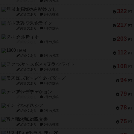
紹介文なし
1件の投稿
無限まちがいさがし
322
PT
紹介文あり
2件の投稿
ガルフストライク
217
PT
紹介文あり
1件の投稿
クルティボ
203
PT
紹介文なし
1件の投稿
1809
112
PT
紹介文あり
1件の投稿
ファースト・イン・フライト
108
PT
紹介文あり
3件の投稿
モズビ－ズ・レイダ－ズ
94
PT
紹介文あり
1件の投稿
テンプテーション
79
PT
紹介文なし
2件の投稿
インドネシア
78
PT
紹介文あり
2件の投稿
宵と暁の呪文書
75
PT
紹介文あり
8件の投稿
リスボン・トラム 28