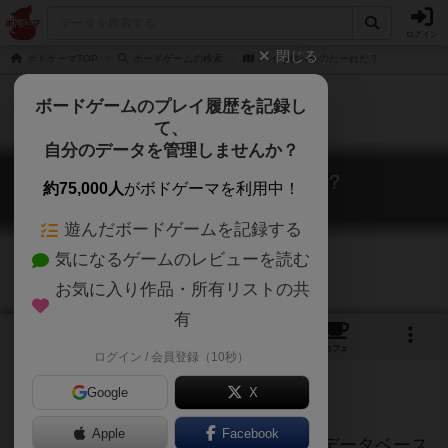
ログイン
閉じる
ボドゲーマTOP
ボードゲームの検索
パイを食べたのだーれだ？
ボードゲームのプレイ履歴を記録し
て、
自分のデータを管理しませんか？
パイを食べたのだーれだ？
約75,000人
がボドゲーマを利用中！
Who ate a pie?
遊んだボードゲームを記録する
気になるゲームのレビューを読む
お気に入り作品・所有リストの共
有
1
トップ
画像
動画
レビュー
カフェ
ログイン / 会員登録（10秒）
Google
X
ご協力ください
Apple
Facebook
このページは情報が不足しています。データベース