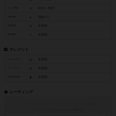
30分～90分
プレイ時間
9歳から
対象年齢
未登録
発売時期
未登録
参考価格
クレジット
未登録
ゲームデザイン
未登録
アートワーク
未登録
関連企業/団体
レーティング
レーティングを行うには
ログイン
が必要です