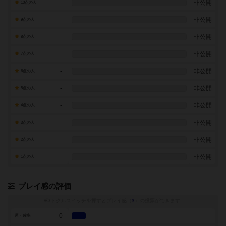
-
非公開
10点の人
-
非公開
9点の人
-
非公開
8点の人
-
非公開
7点の人
-
非公開
6点の人
-
非公開
5点の人
-
非公開
4点の人
-
非公開
3点の人
-
非公開
2点の人
-
非公開
1点の人
プレイ感の評価
トグルスイッチを押すとプレイ感（
※
）の投票ができます
0
運・確率