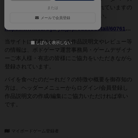
追加申請時に以下の参考URLが入力されていますの
または
で、よろしければこちらもご覧ください。
メールで会員登録
https://www.suruga-ya.jp/product/detail/607613033
当サイトに掲載されている作品説明文やレビュー等
しばらく表示しない
の情報は、ボドゲーマ運営事務局・ゲームデザイナ
ーご本人様・有志の皆様にご協力をいただきながら
登録されています。
パイを食べたのだーれだ？の特徴や概要を御存知の
方は、ヘッダーメニューからログイン/会員登録し
作品説明文の作成/編集にご協力いただければ幸い
です。
マイボードゲーム登録者