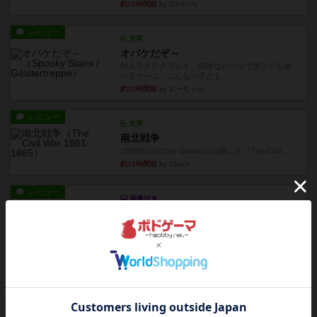
約10時間前
by OSAっち
レビュー
充実
オバケだぞ～
対人アナログプレイ。簡単なルールで誰とでも遊
べるゲーム。こんなの子ども...
約12時間前
by おーちゃん
レビュー
充実
南北戦争
1983年にVictory Gamesが出版した『The Civil ...
約15時間前
by Chaco
レビュー
画像付き
ファイアー・ブルズ / 火牛陣
火牛を引き連れて敵を殲滅させる。縦か斜めで前2
列まで攻撃できるが、自分...
約17時間前
by うらまこ
レビュー
フリップ７
カードをめくるかパスをするかを決めてパスした
時のカード数字が得点になる...