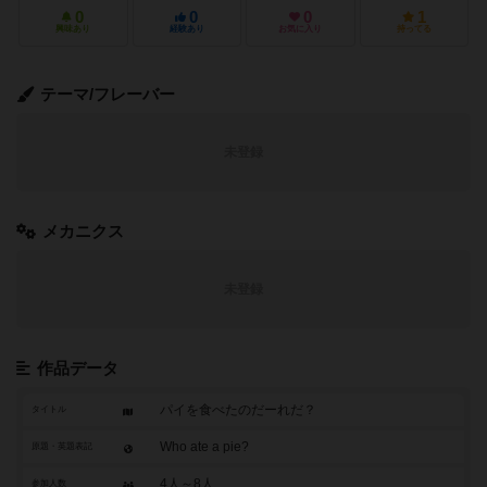
0
0
0
1
興味あり
経験あり
お気に入り
持ってる
テーマ/フレーバー
未登録
メカニクス
未登録
作品データ
パイを食べたのだーれだ？
タイトル
Who ate a pie?
原題・英題表記
4人～8人
参加人数