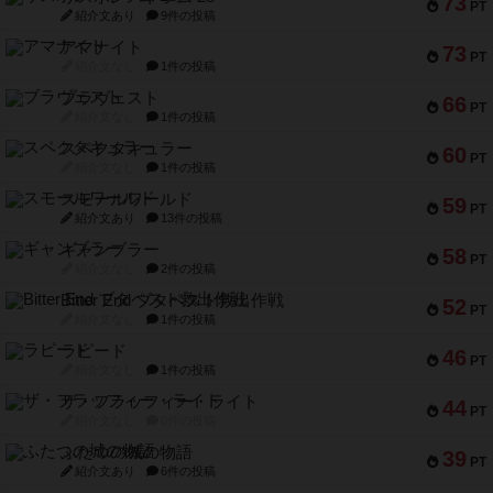
73
PT
紹介文あり
9件の投稿
アマナイト
73
PT
紹介文なし
1件の投稿
ブラヴェスト
66
PT
紹介文なし
1件の投稿
スペクタキュラー
60
PT
紹介文なし
1件の投稿
スモールワールド
59
PT
紹介文あり
13件の投稿
ギャンブラー
58
PT
紹介文なし
2件の投稿
Bitter End ブタペスト救出作戦
52
PT
紹介文なし
1件の投稿
ラピード
46
PT
紹介文なし
1件の投稿
ザ・フラッフィー・ライト
44
PT
紹介文なし
0件の投稿
ふたつの城の物語
39
PT
紹介文あり
6件の投稿