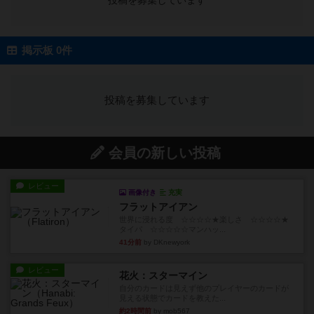
投稿を募集しています
掲示板 0件
投稿を募集しています
会員の新しい投稿
レビュー
画像付き
充実
フラットアイアン
世界に浸れる度 ☆☆☆☆★楽しさ ☆☆☆☆★
タイパ ☆☆☆☆☆マンハッ...
41分前
by DKnewyork
レビュー
花火：スターマイン
自分のカードは見えず他のプレイヤーのカードが
見える状態でカードを教えた...
約2時間前
by mob567