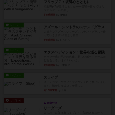
フリップ７：復讐心とともに
概要Flip 7が復活しました――復讐を伴って!オリ
ジナルゲームの楽し...
約8時間前
by jurong
レビュー
アズール：シントラのステンドグラス
大好きなアズールシリーズ。ステンドグラスを作
っていきます✨1部より自由...
約9時間前
by しんたろ
レビュー
エクスペディション：世界を巡る冒険
クラマー氏の不朽の名作。新しいボードゲームほ
どおもしろいはず？いいえ。...
約9時間前
by 田中昌平
レビュー
スライプ
メインコマ一つサブコマ四つでそれぞれプレイし
ます。動かし方はコマか壁に...
約10時間前
by くみ
リプレイ
画像付き
リーダーズ
久しぶりに取り出してプレイ。詰めきれなかっ