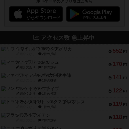
ボドゲーマのアプリ版はこちら
アクセス数 急上昇中
リワイルド：サウスアメリカ
552
PT
紹介文なし
2件の投稿
マーケットフレッシュ
170
PT
紹介文あり
1件の投稿
ファイアー・ブルズ / 火牛陣
141
PT
紹介文なし
1件の投稿
ワン・トゥ・ファイブ
122
PT
紹介文あり
1件の投稿
トランスオリエント・エクスプレス
119
PT
紹介文なし
1件の投稿
フラットアイアン
118
PT
紹介文なし
2件の投稿
エコーズ・オブ・タイム