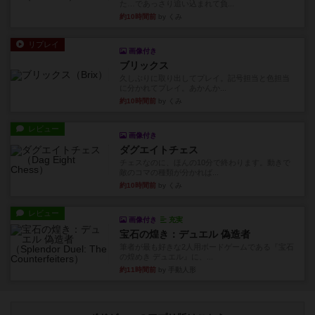
た…であっさり追い込まれて負...
約10時間前
by くみ
リプレイ
画像付き
ブリックス
久しぶりに取り出してプレイ。記号担当と色担当
に分かれてプレイ。あかんか...
約10時間前
by くみ
レビュー
画像付き
ダグエイトチェス
チェスなのに、ほんの10分で終わります。動きで
敵のコマの種類が分かれば...
約10時間前
by くみ
レビュー
画像付き
充実
宝石の煌き：デュエル 偽造者
筆者が最も好きな2人用ボードゲームである『宝石
の煌めき デュエル』に、...
約11時間前
by 手動人形