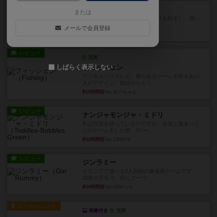
レビュー
マスクメン
または
マスクメンすごい好き（プロレスも好き）。強い
やつを決めるというより、ジ...
メールで会員登録
約2時間前
by わー
レビュー
充実
しばらく表示しない
フィッシェン
デジタルソロプレイ。毒のあるゲームを作るあの
人がデザイン。箱絵からもう...
約3時間前
by おーちゃん
レビュー
ナンジャモンジャ・ミドリ
私は吃音を持っているのですが、友達と集まって
このゲームをした際、3ゲー...
約6時間前
by 155973
レビュー
ジンラミー
トランプで遊べる2人対戦の麻雀風ゲームです。
10枚の手札で、同じスーツ...
約8時間前
by OSAっち
ルール/インスト
画像付き
充実