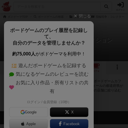
ログイン
閉じる
ボドゲーマTOP
ボードゲームの検索
指輪戦争
指輪戦争：コレクターズ
ボードゲームのプレイ履歴を記録し
て、
指輪戦争：コレクターズエディション
自分のデータを管理しませんか？
0店のカフェ/スペースが提供中
約75,000人
がボドゲーマを利用中！
遊んだボードゲームを記録する
3
トップ
画像
動画
レビュー
カフェ
気になるゲームのレビューを読む
指輪戦争：コレクターズエディションで遊ぶことができるボードゲームカフ
お気に入り作品・所有リストの共
ェ・プレイスペースが0店登録されています。公開プロフィールの都道府県が
設定されたアカウントでログインすると、同じ都道府県内の店舗に絞り込む
有
ボタンが表示されます。
ログイン / 会員登録（10秒）
Google
X
会員の新しい投稿
Apple
Facebook