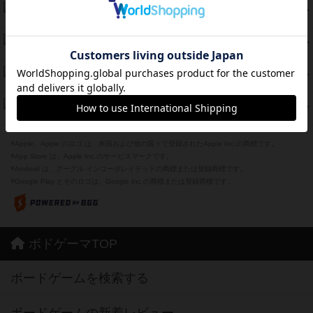
スターマイン・ラミー ポケット
42
PT
紹介文あり
2件の投稿
海兵隊
39
PT
紹介文あり
1件の投稿
スーパーストア3000
39
PT
紹介文なし
1件の投稿
フリップ７：復讐心とともに
37
PT
紹介文なし
2件の投稿
※Apple、Apple のロゴ は、米国および他の国々で登録されたApple Inc.の商標です。
※App Store は、Apple Inc.のサービスマークです。
※Android は、グーグル インコーポレイテッドの商標または登録商標です。
※Google Play とそのロゴは、Google Inc.の商標または登録商標です。
ボドゲーマTOP
ボードゲームを検索する