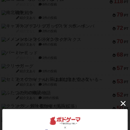
118
PT
紹介文なし
8件の投稿
南北戦争
79
PT
紹介文あり
1件の投稿
キャプテン・フリップ：イスラ・ボンバ
72
PT
紹介文なし
2件の投稿
メメントオンラインタクティクス
70
PT
紹介文あり
4件の投稿
パーミッド
68
PT
紹介文なし
1件の投稿
クリーグ
57
PT
紹介文あり
1件の投稿
セミファイナル ～お前はまだ生きている～
53
PT
紹介文あり
1件の投稿
ふたつの街の物語
52
PT
紹介文あり
18件の投稿
クランク! ：冒険者たち（拡張）
50
PT
紹介文あり
4件の投稿
とうほうの！
42
PT
紹介文なし
1件の投稿