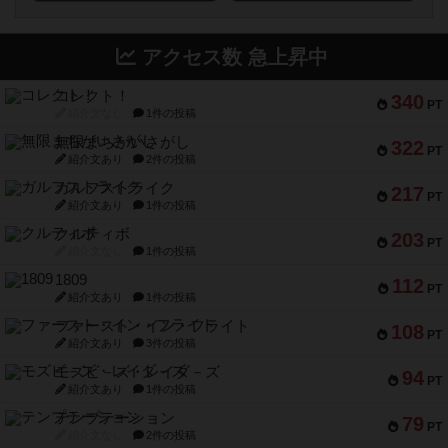
アクセス数 急上昇中
コレクト！
340
PT
紹介文なし
1件の投稿
無限まちがいさがし
322
PT
紹介文あり
2件の投稿
ガルフストライク
217
PT
紹介文あり
1件の投稿
クルティボ
203
PT
紹介文なし
1件の投稿
1809
112
PT
紹介文あり
1件の投稿
ファースト・イン・フライト
108
PT
紹介文あり
3件の投稿
モズビ－ズ・レイダ－ズ
94
PT
紹介文あり
1件の投稿
テンプテーション
79
PT
紹介文なし
2件の投稿