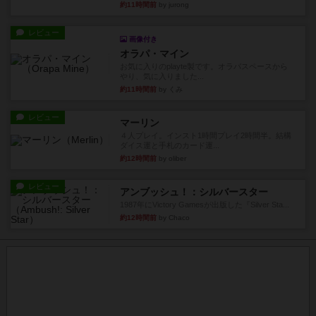
約11時間前
by jurong
レビュー
画像付き
オラパ・マイン
お気に入りのplayte製です。オラパスペースから
やり、気に入りました...
約11時間前
by くみ
レビュー
マーリン
４人プレイ。インスト1時間プレイ2時間半。結構
ダイス運と手札のカード運...
約12時間前
by oliber
レビュー
アンブッシュ！：シルバースター
1987年にVictory Gamesが出版した『Silver Sta...
約12時間前
by Chaco