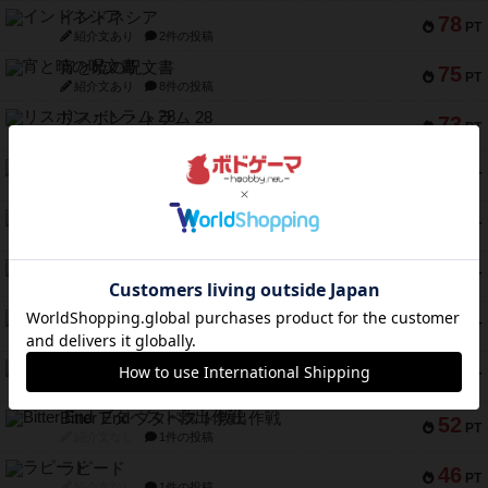
インドネシア
78
PT
紹介文あり
2件の投稿
宵と暁の呪文書
75
PT
紹介文あり
8件の投稿
リスボン・トラム 28
73
PT
紹介文あり
9件の投稿
アマナイト
73
PT
紹介文なし
1件の投稿
ブラヴェスト
66
PT
紹介文なし
1件の投稿
スペクタキュラー
60
PT
紹介文なし
1件の投稿
スモールワールド
59
PT
紹介文あり
13件の投稿
ギャンブラー
58
PT
紹介文なし
2件の投稿
Bitter End ブタペスト救出作戦
52
PT
紹介文なし
1件の投稿
ラピード
46
PT
紹介文なし
1件の投稿