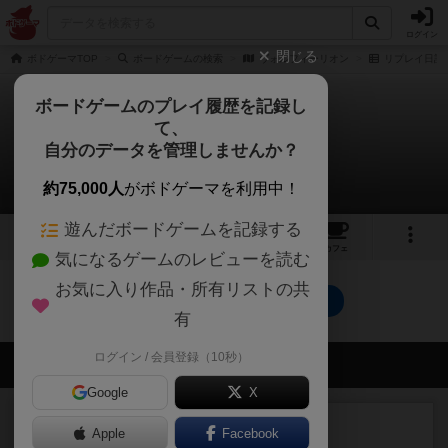
ログイン
閉じる
ボドゲーマTOP
ボードゲームの検索
ヴォルフィーリオン
リプレイ日記
ボードゲームのプレイ履歴を記録し
て、
ヴォルフィーリオン
自分のデータを管理しませんか？
0件のリプレイ日記
約75,000人
がボドゲーマを利用中！
遊んだボードゲームを記録する
1
3
4
トップ
画像
動画
レビュー
カフェ
気になるゲームのレビューを読む
お気に入り作品・所有リストの共
ヴォルフィーリオンのトップに戻る
有
ログイン / 会員登録（10秒）
会員の新しい投稿
Google
X
レビュー
充実
Apple
Facebook
エコーズ・オブ・タイム