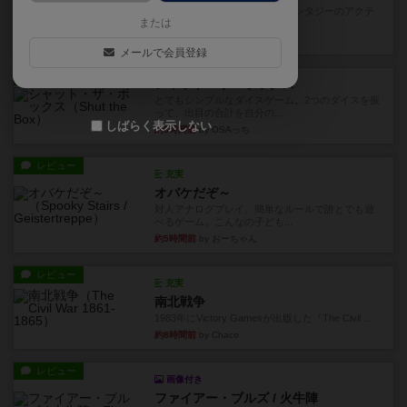
カードゲームにファイナルファンタジーのアクテ
または
ィブタイムバトル（もしくは...
約3時間前
by ジェイとと
メールで会員登録
レビュー
シャット・ザ・ボックス
とてもシンプルなダイスゲーム。2つのダイスを振
って、出目の合計を自分の...
しばらく表示しない
約3時間前
by OSAっち
レビュー
充実
オバケだぞ～
対人アナログプレイ。簡単なルールで誰とでも遊
べるゲーム。こんなの子ども...
約5時間前
by おーちゃん
レビュー
充実
南北戦争
1983年にVictory Gamesが出版した『The Civil ...
約8時間前
by Chaco
レビュー
画像付き
ファイアー・ブルズ / 火牛陣