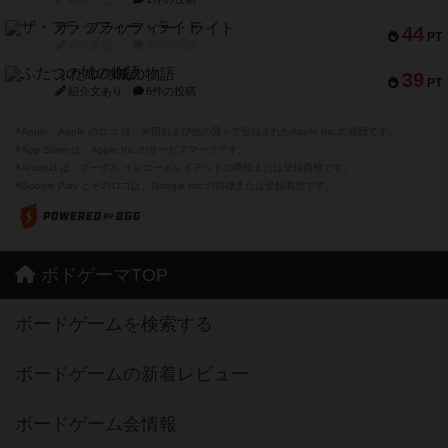
ザ・フラッフィー・ライト
44
PT
紹介文なし
0件の投稿
ふたつの城の物語
39
PT
紹介文あり
6件の投稿
※Apple、Apple のロゴ は、米国および他の国々で登録されたApple Inc.の商標です。
※App Store は、Apple Inc.のサービスマークです。
※Android は、グーグル インコーポレイテッドの商標または登録商標です。
※Google Play とそのロゴは、Google Inc.の商標または登録商標です。
ボドゲーマTOP
ボードゲームを検索する
ボードゲームの新着レビュー
ボードゲーム会情報