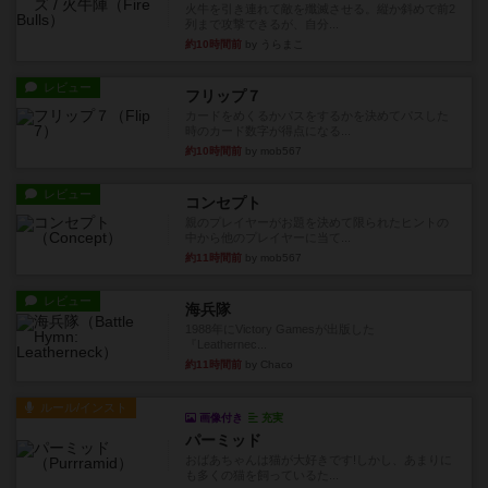
火牛を引き連れて敵を殲滅させる。縦か斜めで前2
列まで攻撃できるが、自分...
約10時間前
by うらまこ
レビュー
フリップ７
カードをめくるかパスをするかを決めてパスした
時のカード数字が得点になる...
約10時間前
by mob567
レビュー
コンセプト
親のプレイヤーがお題を決めて限られたヒントの
中から他のプレイヤーに当て...
約11時間前
by mob567
レビュー
海兵隊
1988年にVictory Gamesが出版した
『Leathernec...
約11時間前
by Chaco
ルール/インスト
画像付き
充実
パーミッド
おばあちゃんは猫が大好きです!しかし、あまりに
も多くの猫を飼っているた...