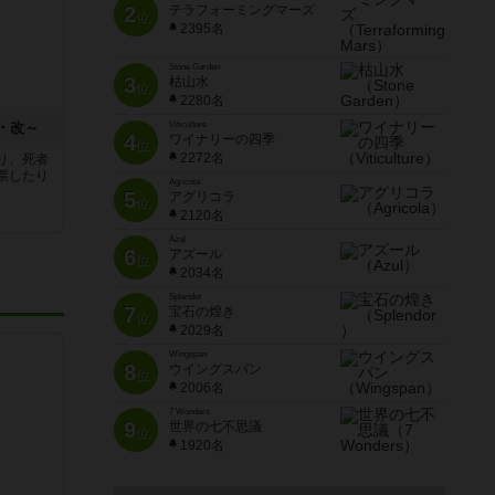
2
テラフォーミングマーズ
位
2395名
Stone Garden
3
枯山水
位
2280名
・改～
Viticulture
4
ワイナリーの四季
位
2272名
り、死者
票したり
Agricola
5
アグリコラ
位
2120名
Azul
6
アズール
位
2034名
Splendor
7
宝石の煌き
位
2029名
Wingspan
8
ウイングスパン
位
2006名
7 Wonders
9
世界の七不思議
位
1920名