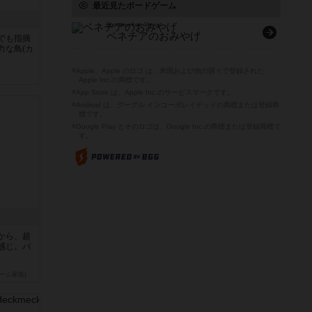
最近見たボードゲーム
Souvenirs from Venice
ベネチアのおみやげ
でも指摘
力な鳥(カ
※Apple、Apple のロゴ は、米国および他の国々で登録された
Apple Inc.の商標です。
※App Store は、Apple Inc.のサービスマークです。
※Android は、グーグル インコーポレイテッドの商標または登録商
標です。
※Google Play とそのロゴは、Google Inc.の商標または登録商標で
す。
から、超
感じ。パ
ーム家族)