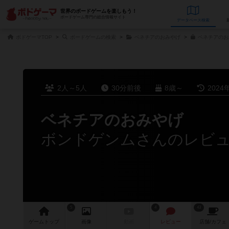
世界のボードゲームを楽しもう！
ボードゲーム専門の総合情報サイト
データベース
検
ボドゲーマTOP
ボードゲームの検索
ベネチアのおみやげ
ベネチアのお
2人～5人
30分前後
8歳～
2024
ベネチアのおみやげ
ボンドゲンムさんのレビ
5
4
43
ゲーム
トップ
画像
動画
レビュー
店舗/
カフェ