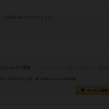
！
この投稿に
2
名が
ナイス！
しました
のおみやげの通販
ゴンドラでおみやげ探しに奔走する、変則
1～2営業日以内に発送
日本語ルール付き/日本語版
カートに追加