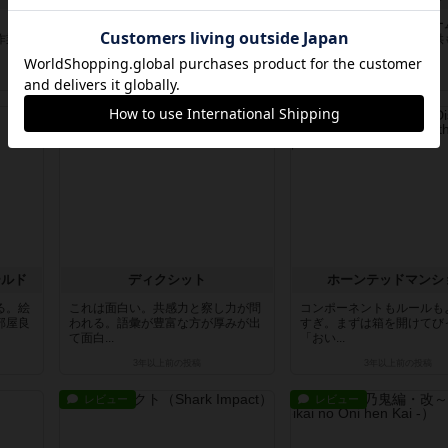
、『新
おもしろい！！！！通常コードネー
おもろーーー！！！！ゲー
作業ゲ
ムのリーダー役とチーム員役を同時
説明に書きましたが、子供
に行う...
楽しめ...
3年弱前
の投稿
3年弱前
の投稿
レビュー
レビュー
ールド
ディクシット
ホーンテッドマンシ
る。絵
これは面白い。共感力と察し力が問
コンポーネントもルールも
部屋良
われる。語彙が豊富な方が厚みが出
すぎ。まずは箱を開けてび
て面白...
「おい...
3年以上前
の投稿
3年以上前
の投稿
レビュー
レビュー