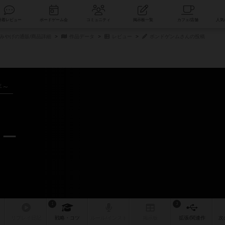
索
新着レビュー
ボードゲーム会
コミュニティ
掲示板一覧
みやげの通販/商品詳細
作品データ
レビュー
ボンドゲンムさんの投稿
年～
ュー
1
3
リプレイ
日記
戦略
・コツ
ルール
/インスト
掲示板
拡張/関連
作
次