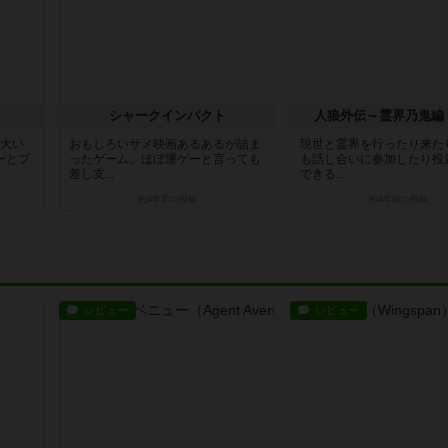
シャークインパクト
人狼外伝～霊界乃鬼編
し大い
おもしろいサメ映画あるあるが詰ま
現世と霊界を行ったり来た
ーとプ
ったゲーム。ほぼ運ゲーと言っても
も話し合いに参加したり投
差し支...
できる...
約4年前
の投稿
約4年前
の投稿
レビュー
レビュー