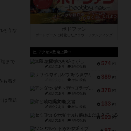
ボドファン
れそうな
ボードゲームに特化したクラウドファンディング
アクセス数 急上昇中
「端まで
無限まちがいさがし
574
PT
紹介文あり
2件の投稿
リワイルド：サウスアメリカ
389
PT
紹介文なし
2件の投稿
みも増え
アンダー・ザ・テーブラー
378
PT
紹介文あり
1件の投稿
こは問題
宵と暁の呪文書
133
PT
紹介文あり
8件の投稿
セミファイナル ～お前はまだ生きている～
103
PT
紹介文あり
1件の投稿
ワン・トゥ・ファイブ
97