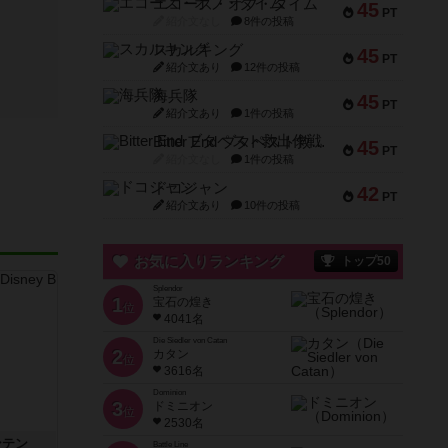
エコーズ・オブ・タイム
45
PT
紹介文なし
8件の投稿
スカルキング
45
PT
紹介文あり
12件の投稿
海兵隊
45
PT
紹介文あり
1件の投稿
Bitter End ブタペスト救出作戦
45
PT
紹介文なし
1件の投稿
ドコジャン
42
PT
紹介文あり
10件の投稿
お気に入りランキング
トップ50
Splendor
1
宝石の煌き
位
4041名
Die Siedler von Catan
2
カタン
位
3616名
Dominion
3
ドミニオン
位
2530名
ンテン
Battle Line