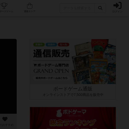
ログイン
カフェ/店舗
人気ボードゲーム
通販ストア
ボードゲーム通販
オンラインストアで7,500商品を販売中
のおすすめ