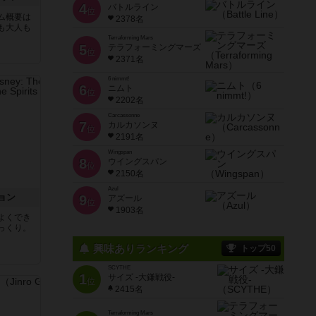
4
バトルライン
位
ム概要は
2378名
も大人も
Terraforming Mars
5
テラフォーミングマーズ
位
2371名
6 nimmt!
6
ニムト
位
2202名
Carcassonne
7
カルカソンヌ
位
2191名
Wingspan
8
ウイングスパン
位
2150名
Azul
ョン
9
アズール
位
1903名
よくでき
っくり。
興味ありランキング
トップ50
SCYTHE
1
サイズ -大鎌戦役-
位
2415名
Terraforming Mars