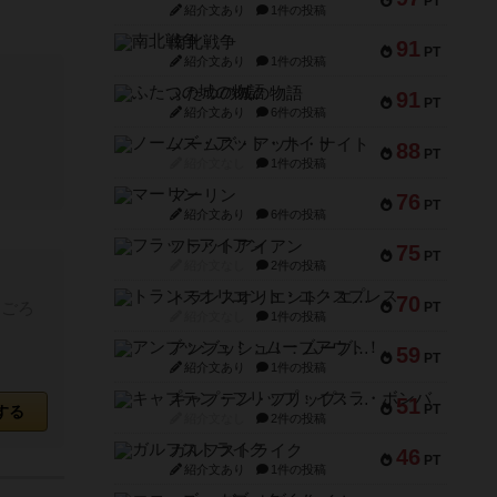
PT
紹介文あり
1件の投稿
南北戦争
91
PT
紹介文あり
1件の投稿
ふたつの城の物語
91
PT
紹介文あり
6件の投稿
ノームズ・アット・ナイト
88
PT
紹介文なし
1件の投稿
マーリン
76
PT
紹介文あり
6件の投稿
フラットアイアン
75
PT
紹介文なし
2件の投稿
トランスオリエント・エクスプレス
70
すごろ
PT
紹介文なし
1件の投稿
アンブッシュ！：ムーブアウト！
59
PT
紹介文あり
1件の投稿
キャプテン・フリップ：イスラ・ボンバ
51
PT
する
紹介文なし
2件の投稿
ガルフストライク
46
PT
紹介文あり
1件の投稿