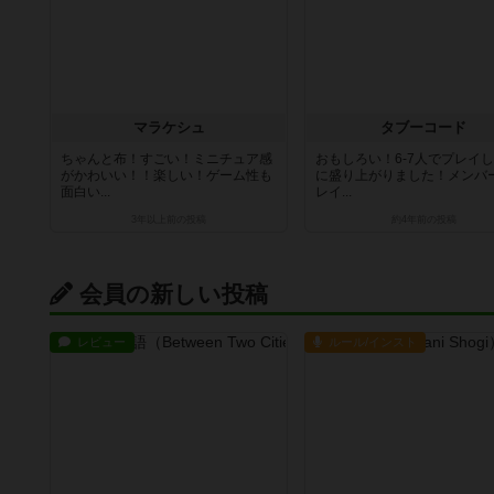
マラケシュ
タブーコード
ちゃんと布！すごい！ミニチュア感
おもしろい！6-7人でプレイ
がかわいい！！楽しい！ゲーム性も
に盛り上がりました！メンバ
面白い...
レイ...
3年以上前
の投稿
約4年前
の投稿
会員の新しい投稿
レビュー
ルール/インスト