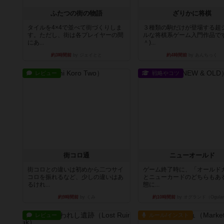
ふたつの街の物語
ざりかに将棋
タイルを4×4で並べて街づくりしま
３種類の駒だけが登場する超
す。ただし、街は各プレイヤーの間
ルな将棋系ゲーム入門作品です
にあ...
＾)...
約3時間前
by ジェイとと
約4時間前
by あんちっく
レビュー
戦略やコツ
街コロ通
ニューオールド
街コロとの違いは初めから二つサイ
ゲーム終了時に、「オールド
コロを振れるなど、少しの違いはあ
とニューカードのどちらもある
るけれ...
態に...
約9時間前
by くみ
約10時間前
by オグランド（Ogula
レビュー
ルール/インスト