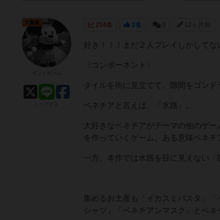
大賢者
214名
2名
0
12ヶ月前
好き！！！まだ２人プレイしかしてな
〈コンポーネント〉
ボンドゲンム
タイルを街に見立てて、隙間をゴンド
シェアする
ベネチアと言えば、「水路」。
大好きなベネチアがテーマの他のゲー
を作っていくゲーム。ある意味ベネチ
一方、本作では水路を目に見えない「
集めるお土産も「イカスミパスタ」「
シャツ」「ベネチアンマスク」とベネ