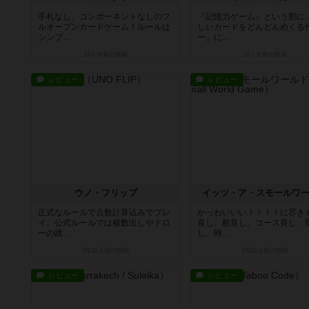
手札なし、コンポーネントなしのフ
『記憶力ゲーム』という割に
ルオープンカードゲーム！ルールは
しいカードをどんどんめくる
シンプ...
ー』に...
12ヶ月前
の投稿
12ヶ月前
の投稿
レビュー
レビュー
ウノ・フリップ
イッツ・ア・スモールワ
正式なルールで点数計算込みでプレ
かっわいいい！！！！に尽き
イ。公式ルールでは複数出しやドロ
良し、船良し、コース良し、
ーの跳...
し、時...
3年以上前
の投稿
3年以上前
の投稿
レビュー
レビュー