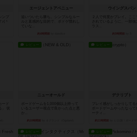
エージェントアベニュー
ウイングスパン
シンプ
追いついたら勝ち。シンプルなルー
２人で何度かプレイ。ここ
♪(＾
ルと直感的な目的で、ボドゲ慣れし
されているように、一部強
ていな...
ラス...
約4時間前
by daisdice
約5時間前
by S
レビュー
レビュー
ニューオールド
デクリプト
カード
ボードゲームを1,000個以上持って
プレイ感がしっかりしてる
」 状
いるユーザー視点で良かった点と悪
ボードゲームやったなって
か...
ーティ...
nd）
約10時間前
by オグランド（Oguland）
約11時間前
by ヒロ(新！ボードゲ
レビュー
レビュー