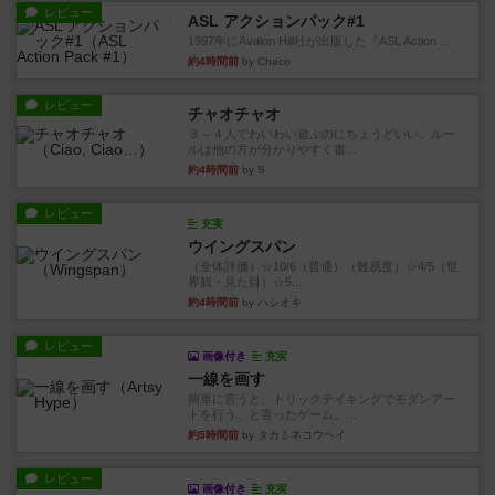
レビュー
ASL アクションパック#1
1997年にAvalon Hill社が出版した『ASL Action ...
約4時間前
by Chaco
レビュー
チャオチャオ
３～４人でわいわい遊ぶのにちょうどいい。ルー
ルは他の方が分かりやすく書...
約4時間前
by S
レビュー
充実
ウイングスパン
（全体評価）☆10/6（普通）（難易度）☆4/5（世
界観・見た目）☆5...
約4時間前
by ハシオキ
レビュー
画像付き
充実
一線を画す
簡単に言うと、トリックテイキングでモダンアー
トを行う、と言ったゲーム。...
約5時間前
by タカミネコウヘイ
レビュー
画像付き
充実