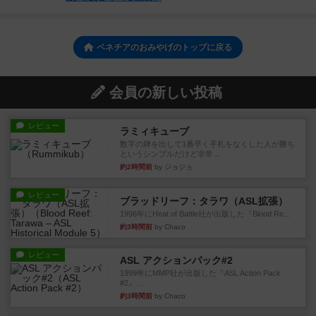
ベネチアのおみやげのトップに戻る
会員の新しい投稿
レビュー
ラミィキューブ
数字の牌を出して1番早く手札をなくした人が勝ち
というシンプルだけど非常...
約2時間前
by ジョジョ
レビュー
ブラッドリーフ：タラワ（ASL拡張）
1996年にHeat of Battle社が出版した『Blood Re...
約3時間前
by Chaco
レビュー
ASL アクションパック#2
1999年にMMP社が出版した『ASL Action Pack
#2』...
約3時間前
by Chaco