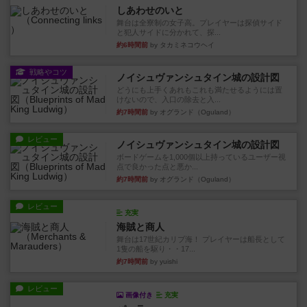
しあわせのいと
舞台は全寮制の女子高。プレイヤーは探偵サイド
と犯人サイドに分かれて、探...
約6時間前
by タカミネコウヘイ
戦略やコツ
ノイシュヴァンシュタイン城の設計図
どうにも上手くあれもこれも満たせるようには置
けないので、入口の除去と入...
約7時間前
by オグランド（Oguland）
レビュー
ノイシュヴァンシュタイン城の設計図
ボードゲームを1,000個以上持っているユーザー視
点で良かった点と悪か...
約7時間前
by オグランド（Oguland）
レビュー
充実
海賊と商人
舞台は17世紀カリブ海！ プレイヤーは船長として
1隻の船を駆り・・17...
約7時間前
by yuishi
レビュー
画像付き
充実