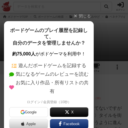
ログイン
閉じる
ボドゲーマTOP
ボードゲームの検索
ベネチアのおみやげ
ベネチアのお
ボードゲームのプレイ履歴を記録し
て、
ベネチアのおみやげ
自分のデータを管理しませんか？
4件のレビュー
約75,000人
がボドゲーマを利用中！
遊んだボードゲームを記録する
5
4
45
トップ
画像
動画
レビュー
カフェ
気になるゲームのレビューを読む
お気に入り作品・所有リストの共
大賢者
215名
2名
0
充実
有
ログイン / 会員登録（10秒）
ボンドゲンム
好き！！！まだ２人プレイしかしてないですが
Google
X
レビューです。〈コンポーネント〉タイルを街
に見立てて、隙間をゴンドラで縫うように進ん
Apple
Facebook