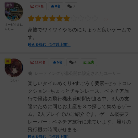
皇帝
207名
0名
0
オービタルに
んじん
家族でワイワイやるのにちょうど良いゲームで
す。
続きを読む（1年以上前）
神
1170名
5名
4
充実
レーティングが非公開に設定されたユーザー
じむや
楽しいタイルめくり+すごろく要素+セットコレ
クション+ちょっとチキンレース。ベネチア旅
行で帰路の飛行機出発時間が迫る中、3人の友
達のために同じお土産を３つ探して集めるゲー
ム。2人プレイでのご紹介です。ゲーム概要フ
レーバー：ベネチア旅行に来ています。帰りの
飛行機の時間がせまる...
続きを読む（1年以上前）