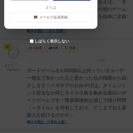
でいくのがかわいい！ベネチアと言えば、「水
または
路」。大好きなベネチアがテーマの他のゲーム
『ベニスコネクション』は、タイル自体に水路
メールで会員登録
が描かれており、水路を...
続きを読む（12ヶ月前）
しばらく表示しない
神
432名
0名
充実
オグランド
（Oguland）
ボードゲームを1,000個以上持っているユーザ
ー視点で良かった点と悪かった点の両面から紹
介します！ベネチアのおみやげは、タイムリミ
ット迫るなか同じタイル３枚を集める面白いボ
ードゲームです！海底探検的な感じで残り時間
（＝タイル）を共有しており、どこまでお土産
購入を続けるのかチ...
続きを読む（1年以上前）