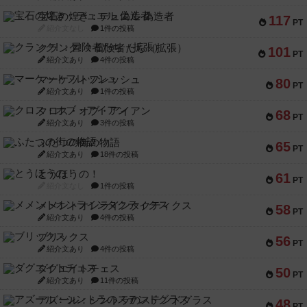
宝石の煌き：デュエル 偽造者
117
PT
紹介文なし
1件の投稿
クランク! ：冒険者たち（拡張）
101
PT
紹介文あり
4件の投稿
マーケットフレッシュ
80
PT
紹介文あり
1件の投稿
クロス・オブ・アイアン
68
PT
紹介文あり
3件の投稿
ふたつの街の物語
65
PT
紹介文あり
18件の投稿
とうほうの！
61
PT
紹介文なし
1件の投稿
メメントオンラインタクティクス
58
PT
紹介文あり
4件の投稿
ブリックス
56
PT
紹介文あり
4件の投稿
ダグエイトチェス
50
PT
紹介文あり
11件の投稿
アズール：シントラのステンドグラス
48
PT