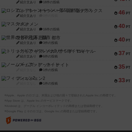
紹介文あり
18件の投稿
ロシアン・キャンペーン：第5版デラックス
46
PT
紹介文あり
0件の投稿
マスクメン
40
PT
紹介文あり
16件の投稿
世界の七不思議：都市
40
PT
紹介文あり
3件の投稿
トリックギア - ペルソナ5 ザ・ロイヤル-
37
PT
紹介文あり
6件の投稿
ノームズ・アット・ナイト
35
PT
紹介文なし
1件の投稿
フィッシェン2
33
PT
紹介文なし
1件の投稿
※Apple、Apple のロゴ は、米国および他の国々で登録されたApple Inc.の商標です。
※App Store は、Apple Inc.のサービスマークです。
※Android は、グーグル インコーポレイテッドの商標または登録商標です。
※Google Play とそのロゴは、Google Inc.の商標または登録商標です。