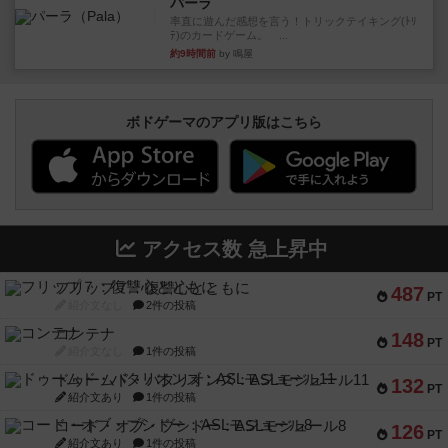
パーラ
率直に遊んだ感想を言う！トリックテイキング(ﾄﾘ
ﾃ)のカードゲーム。 ...
約9時間前
by 鳴屋
ボドゲーマのアプリ版はこちら
アクセス数 急上昇中
フリップ７：復讐心とともに
487
PT
紹介文なし
2件の投稿
コンテナ
148
PT
紹介文なし
1件の投稿
ドゥームド・バタリオンズ：ASLモジュール11
132
PT
紹介文あり
1件の投稿
コード・オブ・ブシドー：ASLモジュール8
126
PT
紹介文あり
1件の投稿