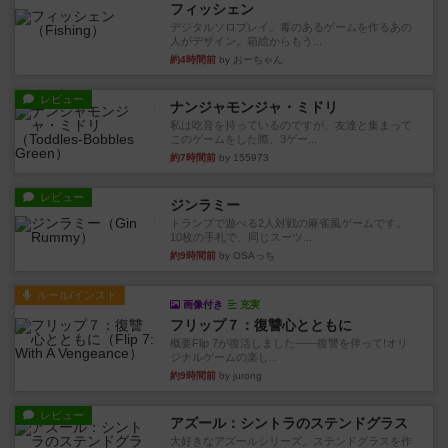
フィッシェン
デジタルソロプレイ。毒のあるゲームを作るあの
人がデザイン。箱絵からもう...
約4時間前
by おーちゃん
レビュー
ナンジャモンジャ・ミドリ
私は吃音を持っているのですが、友達と集まって
このゲームをした際、3ゲー...
約7時間前
by 155973
レビュー
ジンラミー
トランプで遊べる2人対戦の麻雀風ゲームです。
10枚の手札で、同じスーツ...
約9時間前
by OSAっち
ルール/インスト
画像付き
充実
フリップ７：復讐心とともに
概要Flip 7が復活しました――復讐を伴って!オリ
ジナルゲームの楽し...
約9時間前
by jurong
レビュー
アズール：シントラのステンドグラス
大好きなアズールシリーズ。ステンドグラスを作