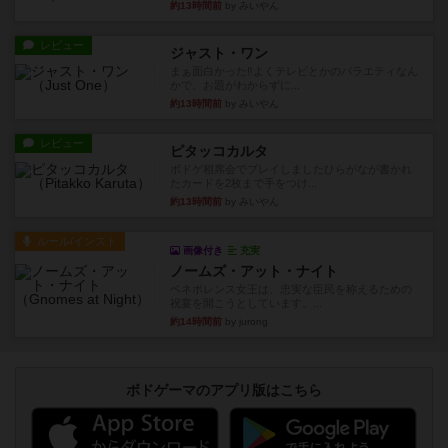
約13時間前
by みいやん
レビュー
ジャスト・ワン
まぁ面白かった‼️よくテレビとかのバラエティなん
かで、お題がわからずに...
約13時間前
by みいやん
レビュー
ピタッコカルタ
ボドゲ相席会でプレイしましたひらがなが書かれ
たカードを2枚まで手をつけ...
約13時間前
by みいやん
ルール/インスト
画像付き
充実
ノームズ・アット・ナイト
ベネボレンス女王は、忠実な臣民を称えるための
祝宴を開こうとしています。...
約14時間前
by jurong
ボドゲーマのアプリ版はこちら