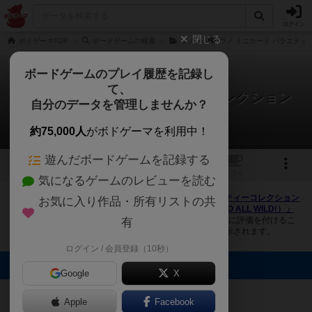
ログイン
閉じる
ボドゲーマTOP
ボードゲームの検索
ウノ
ウノ ミニカード バラエティーコレ
ボードゲームのプレイ履歴を記録し
て、
ウノ ミニカード バラエティーコレクション
自分のデータを管理しませんか？
UNO ALL WILD!
2件の画像
約75,000人
がボドゲーマを利用中！
遊んだボードゲームを記録する
2
トップ
画像
動画
レビュー
カフェ
気になるゲームのレビューを読む
ボドゲーマにログインすると、
「ウノ ミニカード バラエティーコレクション
お気に入り作品・所有リストの共
UNO ALL WILD!（UNO Mini Card Variety Collection UNO ALL WILD!）」
の画像をアップロード出来たり、他のユーザーの投稿画像に評価を付けるこ
有
とができます。また、トップ6の画像は様々なページで表示されます。
ログイン / 会員登録（10秒）
トップに表示される画像
Google
X
ふゆひこ#5876
ふゆひこ#5876
Apple
Facebook