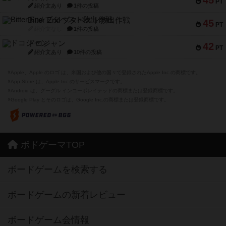
45
PT
紹介文あり
1件の投稿
Bitter End ブタペスト救出作戦
45
PT
紹介文なし
1件の投稿
ドコジャン
42
PT
紹介文あり
10件の投稿
※Apple、Apple のロゴ は、米国および他の国々で登録されたApple Inc.の商標です。
※App Store は、Apple Inc.のサービスマークです。
※Android は、グーグル インコーポレイテッドの商標または登録商標です。
※Google Play とそのロゴは、Google Inc.の商標または登録商標です。
ボドゲーマTOP
ボードゲームを検索する
ボードゲームの新着レビュー
ボードゲーム会情報