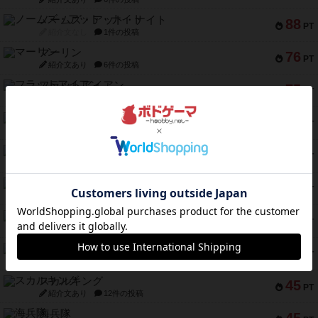
ノームズ・アット・ナイト
88
PT
紹介文なし
1件の投稿
マーリン
76
PT
紹介文あり
6件の投稿
フラットアイアン
75
PT
紹介文なし
2件の投稿
トランスオリエント・エクスプレス
70
PT
紹介文なし
1件の投稿
アンブッシュ！：ムーブアウト！
59
PT
紹介文あり
1件の投稿
キャプテン・フリップ：イスラ・ボンバ
51
PT
紹介文なし
2件の投稿
ガルフストライク
46
PT
紹介文あり
1件の投稿
エコーズ・オブ・タイム
45
PT
紹介文なし
8件の投稿
スカルキング
45
PT
紹介文あり
12件の投稿
海兵隊