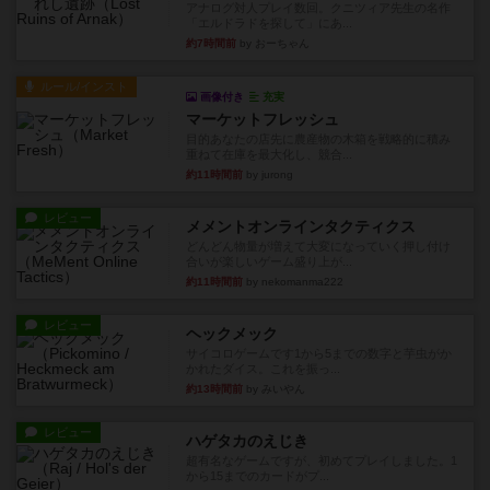
アナログ対人プレイ数回。クニツィア先生の名作
「エルドラドを探して」にあ...
約7時間前
by おーちゃん
ルール/インスト
画像付き
充実
マーケットフレッシュ
目的あなたの店先に農産物の木箱を戦略的に積み
重ねて在庫を最大化し、競合...
約11時間前
by jurong
レビュー
メメントオンラインタクティクス
どんどん物量が増えて大変になっていく押し付け
合いが楽しいゲーム盛り上が...
約11時間前
by nekomanma222
レビュー
ヘックメック
サイコロゲームです1から5までの数字と芋虫がか
かれたダイス。これを振っ...
約13時間前
by みいやん
レビュー
ハゲタカのえじき
超有名なゲームですが、初めてプレイしました。1
から15までのカードがプ...