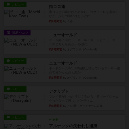
レビュー
街コロ通
街コロとの違いは初めから二つサイコロを振れる
など、少しの違いはあるけれ...
約2時間前
by くみ
戦略やコツ
ニューオールド
ゲーム終了時に、「オールドカードとニューカー
ドのどちらもある」 状態に...
約3時間前
by オグランド（Oguland）
レビュー
ニューオールド
ボードゲームを1,000個以上持っているユーザー視
点で良かった点と悪か...
約3時間前
by オグランド（Oguland）
レビュー
デクリプト
プレイ感がしっかりしてるから、超ボードゲーム
やったなって感じ。パーティ...
約4時間前
by ヒロ(新！ボードゲーム家族)
レビュー
充実
アルナックの失われし遺跡