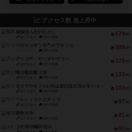
アクセス数 急上昇中
無限まちがいさがし
574
PT
紹介文あり
2件の投稿
リワイルド：サウスアメリカ
389
PT
紹介文なし
2件の投稿
アンダー・ザ・テーブラー
378
PT
紹介文あり
1件の投稿
宵と暁の呪文書
133
PT
紹介文あり
8件の投稿
セミファイナル ～お前はまだ生きている～
103
PT
紹介文あり
1件の投稿
ワン・トゥ・ファイブ
97
PT
紹介文あり
1件の投稿
南北戦争
91
PT
紹介文あり
1件の投稿
ふたつの城の物語
91
PT
紹介文あり
6件の投稿