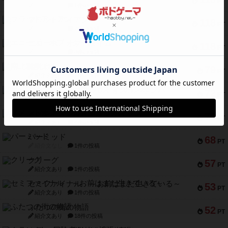
PT
紹介文なし
1件の投稿
フラットアイアン
118
PT
紹介文なし
2件の投稿
エコーズ・オブ・タイム
118
PT
紹介文なし
8件の投稿
南北戦争
79
PT
紹介文あり
1件の投稿
キャプテン・フリップ：イスラ・ボンバ
72
PT
紹介文なし
2件の投稿
メメントオンラインタクティクス
70
PT
紹介文あり
4件の投稿
パーミッド
68
PT
紹介文なし
1件の投稿
クリーグ
57
PT
紹介文あり
1件の投稿
セミファイナル ～お前はまだ生きている～
53
PT
紹介文あり
1件の投稿
ふたつの街の物語
52
PT
紹介文あり
18件の投稿