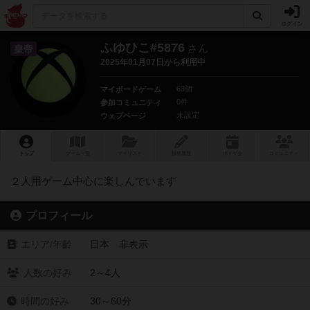
ログイン
ふゆひこ#5876
さん
皇帝
2025年01月07日から利用中
63個
マイボードゲーム
0件
参加コミュニティ
未設定
ウェブページ
トップ
ゲーム一覧
マイリスト
投稿履歴
ボ
ドゲ
会
コミュニティ
２人用ゲーム中心に楽しんでいます
プロフィール
エリア/年齡
日本 非表示
人数の好み
2～4人
時間の好み
30～60分