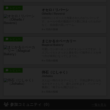
レビュー
オセロ / リバーシ
Othello / Reversi
1883年にイギリスで考案されたのがリバーシで
す。ルールや色や盤面のマス数に決まったものが
なく、自由度の高いゲーム...
8ヶ月前
の投稿
レビュー
まじかる☆ベーカリー
Magical Bakery
可愛いコンポーネントのチキンレースですが、２
人プレイだとさっさと身を引いて相手のミスを待
つ方が有利になってしまうた...
8ヶ月前
の投稿
レビュー
侍石（じしゃく）
Jishaku
大人は一時のネタゲーとして、子供は夢中になれ
るオモチャとして、盛り上がれます。パッケージ
裏面に「椅子から飛び上がっ...
8ヶ月前
の投稿
参加コミュニティ（0）
一覧を見る