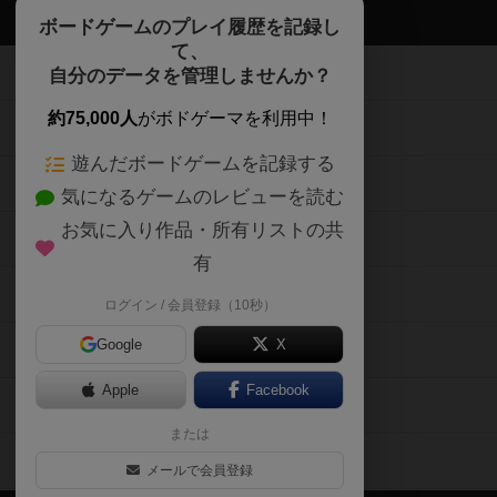
ボドゲーマTOP
ボードゲームのプレイ履歴を記録し
て、
ボードゲームを検索する
自分のデータを管理しませんか？
約75,000人
がボドゲーマを利用中！
ボードゲームの新着レビュー
遊んだボードゲームを記録する
ボードゲーム会情報
気になるゲームのレビューを読む
お気に入り作品・所有リストの共
メカニクス特集
有
掲示板・トピックス
ログイン / 会員登録（10秒）
Google
X
ボドとも・会員一覧
Apple
Facebook
ボードゲーム業界コラム
または
ボドゲーマご利用案内
メールで会員登録