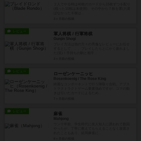
２人でやる時は40枚のカードから15枚ずつを配り
(残った10枚は未使用)、その中から７枚を選び(選
ばなかった８枚は...
3ヶ月前
の投稿
レビュー
軍人将棋 / 行軍将棋
Gunjin Shogi
プレイ方法は他の方々の秀逸なレビューにお任せ
するとして、、、プレイしたらとにかく疲れまし
た(笑)！手持ちの駒と相手...
3ヶ月前
の投稿
レビュー
ローゼンケーニッヒ
Rosenkoenig / The Rose King
綺麗なコンポーネントで行う陣取り合戦。アブス
トラクトラクトゲーム要素強めですが、コマの動
きは引いたカードによるため...
7ヶ月前
の投稿
レビュー
麻雀
Mahjong
ウン十年前、学生時代に友人知人に誘われて数回
やったが、丁寧に教えてもらえることなく放置さ
れたこともあり、結局麻雀に...
8ヶ月前
の投稿