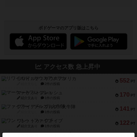
ボドゲーマのアプリ版はこちら
アクセス数 急上昇中
リワイルド：サウスアメリカ
552
PT
紹介文なし
2件の投稿
マーケットフレッシュ
170
PT
紹介文あり
1件の投稿
ファイアー・ブルズ / 火牛陣
141
PT
紹介文なし
1件の投稿
ワン・トゥ・ファイブ
122
PT
紹介文あり
1件の投稿
トランスオリエント・エクスプレス
119