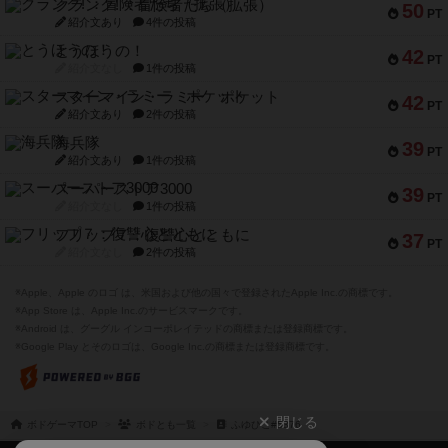
クランク! ：冒険者たち（拡張）
50
PT
紹介文あり
4件の投稿
とうほうの！
42
PT
紹介文なし
1件の投稿
スターマイン・ラミー ポケット
42
PT
紹介文あり
2件の投稿
海兵隊
39
PT
紹介文あり
1件の投稿
スーパーストア3000
39
PT
紹介文なし
1件の投稿
フリップ７：復讐心とともに
37
PT
紹介文なし
2件の投稿
※Apple、Apple のロゴ は、米国および他の国々で登録されたApple Inc.の商標です。
※App Store は、Apple Inc.のサービスマークです。
※Android は、グーグル インコーポレイテッドの商標または登録商標です。
※Google Play とそのロゴは、Google Inc.の商標または登録商標です。
閉じる
ボドゲーマTOP
ボドとも一覧
ふゆひこ#5876