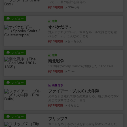
って、出目の合計を自分の...
約14時間前
by OSAっち
レビュー
充実
オバケだぞ～
対人アナログプレイ。簡単なルールで誰とでも遊
べるゲーム。こんなの子ども...
約15時間前
by おーちゃん
レビュー
充実
南北戦争
1983年にVictory Gamesが出版した『The Civil ...
約19時間前
by Chaco
レビュー
画像付き
ファイアー・ブルズ / 火牛陣
火牛を引き連れて敵を殲滅させる。縦か斜めで前2
列まで攻撃できるが、自分...
約21時間前
by うらまこ
レビュー
フリップ７
カードをめくるかパスをするかを決めてパスした