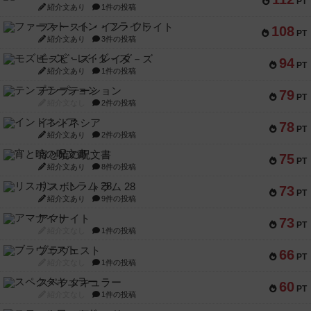
PT
紹介文あり
1件の投稿
ファースト・イン・フライト
108
PT
紹介文あり
3件の投稿
モズビ－ズ・レイダ－ズ
94
PT
紹介文あり
1件の投稿
テンプテーション
79
PT
紹介文なし
2件の投稿
インドネシア
78
PT
紹介文あり
2件の投稿
宵と暁の呪文書
75
PT
紹介文あり
8件の投稿
リスボン・トラム 28
73
PT
紹介文あり
9件の投稿
アマナイト
73
PT
紹介文なし
1件の投稿
ブラヴェスト
66
PT
紹介文なし
1件の投稿
スペクタキュラー
60
PT
紹介文なし
1件の投稿