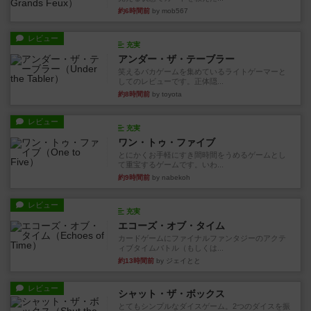
約6時間前
by mob567
レビュー
充実
アンダー・ザ・テーブラー
笑えるバカゲームを集めているライトゲーマーと
してのレビューです。正体隠...
約8時間前
by toyota
レビュー
充実
ワン・トゥ・ファイブ
とにかくお手軽にすき間時間をうめるゲームとし
て重宝するゲームです。いわ...
約9時間前
by nabekoh
レビュー
充実
エコーズ・オブ・タイム
カードゲームにファイナルファンタジーのアクテ
ィブタイムバトル（もしくは...
約13時間前
by ジェイとと
レビュー
シャット・ザ・ボックス
とてもシンプルなダイスゲーム。2つのダイスを振