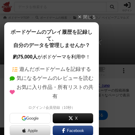
ログイン
閉じる
ボドゲーマTOP
ボードゲームの検索
ウノ
ウノ ベイビーアニマルズ
ボードゲームのプレイ履歴を記録し
て、
ウノ ベイビーアニマルズ
自分のデータを管理しませんか？
0件の画像
約75,000人
がボドゲーマを利用中！
遊んだボードゲームを記録する
トップ
画像
動画
レビュー
カフェ
気になるゲームのレビューを読む
ボドゲーマにログインすると、
「ウノ ベイビーアニマルズ（uno
お気に入り作品・所有リストの共
BabyAnimals）」
の画像をアップロード出来たり、他のユーザーの投稿画像
に評価を付けることができます。また、トップ6の画像は様々なページで表示
有
されます。
ログイン / 会員登録（10秒）
ウノ ベイビーアニマルズのトップに戻る
Google
X
Apple
Facebook
会員の新しい投稿