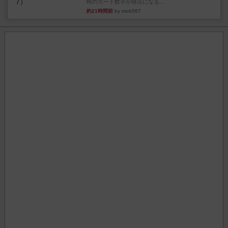
時のカード数字が得点になる...
約21時間前
by mob567