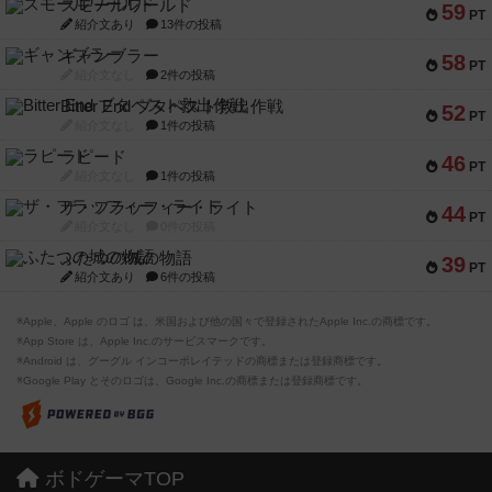
スモールワールド
59
PT
紹介文あり
13件の投稿
ギャンブラー
58
PT
紹介文なし
2件の投稿
Bitter End ブタペスト救出作戦
52
PT
紹介文なし
1件の投稿
ラピード
46
PT
紹介文なし
1件の投稿
ザ・フラッフィー・ライト
44
PT
紹介文なし
0件の投稿
ふたつの城の物語
39
PT
紹介文あり
6件の投稿
※Apple、Apple のロゴ は、米国および他の国々で登録されたApple Inc.の商標です。
※App Store は、Apple Inc.のサービスマークです。
※Android は、グーグル インコーポレイテッドの商標または登録商標です。
※Google Play とそのロゴは、Google Inc.の商標または登録商標です。
ボドゲーマTOP