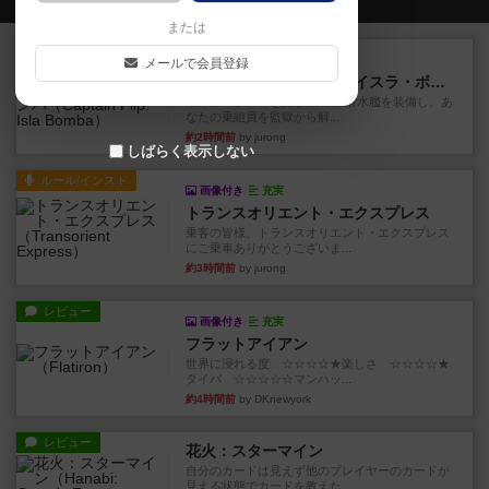
または
ルール/インスト
画像付き
充実
メールで会員登録
キャプテン・フリップ：イスラ・ボンバ
イスラ・ボンバを探しに出航!潜水艦を装備し、あ
なたの乗組員を監獄から解...
約2時間前
by jurong
しばらく表示しない
ルール/インスト
画像付き
充実
トランスオリエント・エクスプレス
乗客の皆様、トランスオリエント・エクスプレス
にご乗車ありがとうございま...
約3時間前
by jurong
レビュー
画像付き
充実
フラットアイアン
世界に浸れる度 ☆☆☆☆★楽しさ ☆☆☆☆★
タイパ ☆☆☆☆☆マンハッ...
約4時間前
by DKnewyork
レビュー
花火：スターマイン
自分のカードは見えず他のプレイヤーのカードが
見える状態でカードを教えた...