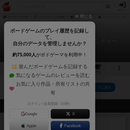
ログイン
閉じる
ボドゲーマTOP
ボードゲームの検索
アンロック！
アンロック！ エピッ
ボードゲームのプレイ履歴を記録し
て、
アンロック！：エピックアドベンチャー
自分のデータを管理しませんか？
0件の戦略やコツ
約75,000人
がボドゲーマを利用中！
遊んだボードゲームを記録する
1
3
39
トップ
画像
動画
レビュー
カフェ
気になるゲームのレビューを読む
お気に入り作品・所有リストの共
アンロック！：エピックアドベンチャーのトップに戻る
有
ログイン / 会員登録（10秒）
会員の新しい投稿
Google
X
レビュー
充実
Apple
Facebook
フィッシェン