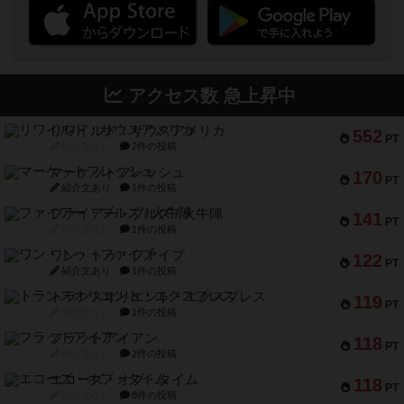
アクセス数 急上昇中
リワイルド：サウスアメリカ
552
PT
紹介文なし
2件の投稿
マーケットフレッシュ
170
PT
紹介文あり
1件の投稿
ファイアー・ブルズ / 火牛陣
141
PT
紹介文なし
1件の投稿
ワン・トゥ・ファイブ
122
PT
紹介文あり
1件の投稿
トランスオリエント・エクスプレス
119
PT
紹介文なし
1件の投稿
フラットアイアン
118
PT
紹介文なし
2件の投稿
エコーズ・オブ・タイム
118
PT
紹介文なし
8件の投稿