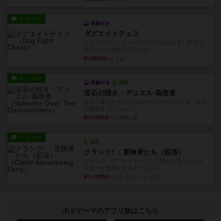
レビュー
画像付き
ダグエイトチェス
チェスなのに、ほんの10分で終わります。動きで
敵のコマの種類が分かれば...
約9時間前
by くみ
レビュー
画像付き
充実
宝石の煌き：デュエル 偽造者
筆者が最も好きな2人用ボードゲームである『宝石
の煌めき デュエル』に、...
約10時間前
by 手動人形
レビュー
充実
クランク! ：冒険者たち（拡張）
クランク！のプレイヤーごとに能力の違うキャラ
クターを使用できるようにな...
約11時間前
by ぽっぽーくるっぽー
ボドゲーマのアプリ版はこちら