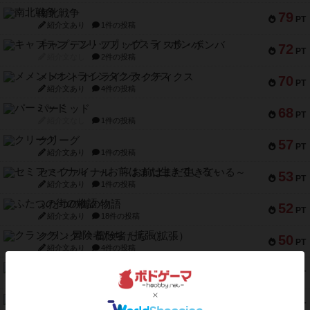
南北戦争
79
PT
紹介文あり
1件の投稿
キャプテン・フリップ：イスラ・ボンバ
72
PT
紹介文なし
2件の投稿
メメントオンラインタクティクス
70
PT
紹介文あり
4件の投稿
パーミッド
68
PT
紹介文なし
1件の投稿
クリーグ
57
PT
紹介文あり
1件の投稿
セミファイナル ～お前はまだ生きている～
53
PT
紹介文あり
1件の投稿
ふたつの街の物語
52
PT
紹介文あり
18件の投稿
クランク! ：冒険者たち（拡張）
50
PT
紹介文あり
4件の投稿
とうほうの！
42
PT
紹介文なし
1件の投稿
スターマイン・ラミー ポケット
42
PT