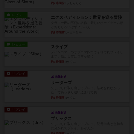
約7時間前
by しんたろ
レビュー
エクスペディション：世界を巡る冒険
クラマー氏の不朽の名作。新しいボードゲームほ
どおもしろいはず？いいえ。...
約8時間前
by 田中昌平
レビュー
スライプ
メインコマ一つサブコマ四つでそれぞれプレイし
ます。動かし方はコマか壁に...
約8時間前
by くみ
リプレイ
画像付き
リーダーズ
久しぶりに取り出してプレイ。詰めきれなかっ
た…であっさり追い込まれて負...
約8時間前
by くみ
リプレイ
画像付き
ブリックス
久しぶりに取り出してプレイ。記号担当と色担当
に分かれてプレイ。あかんか...
約8時間前
by くみ