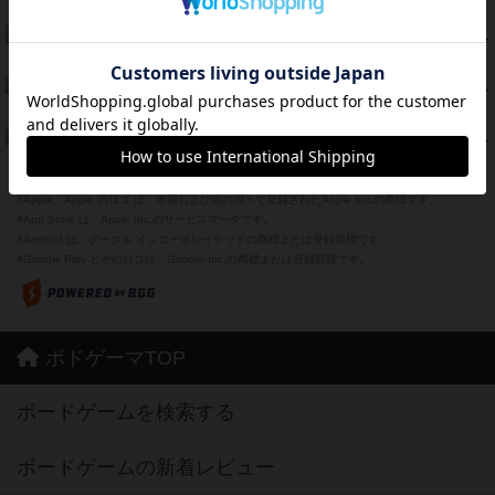
紹介文あり
2件の投稿
海兵隊
39
PT
紹介文あり
1件の投稿
スーパーストア3000
39
PT
紹介文なし
1件の投稿
フリップ７：復讐心とともに
37
PT
紹介文なし
2件の投稿
※Apple、Apple のロゴ は、米国および他の国々で登録されたApple Inc.の商標です。
※App Store は、Apple Inc.のサービスマークです。
※Android は、グーグル インコーポレイテッドの商標または登録商標です。
※Google Play とそのロゴは、Google Inc.の商標または登録商標です。
ボドゲーマTOP
ボードゲームを検索する
ボードゲームの新着レビュー