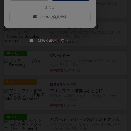
デジタルソロプレイ。毒のあるゲームを作るあの
または
人がデザイン。箱絵からもう...
約1時間前
by おーちゃん
メールで会員登録
レビュー
ナンジャモンジャ・ミドリ
私は吃音を持っているのですが、友達と集まって
このゲームをした際、3ゲー...
しばらく表示しない
約5時間前
by 155973
レビュー
ジンラミー
トランプで遊べる2人対戦の麻雀風ゲームです。
10枚の手札で、同じスーツ...
約6時間前
by OSAっち
ルール/インスト
画像付き
充実
フリップ７：復讐心とともに
概要Flip 7が復活しました――復讐を伴って!オリ
ジナルゲームの楽し...
約7時間前
by jurong
レビュー
アズール：シントラのステンドグラス
大好きなアズールシリーズ。ステンドグラスを作
っていきます✨1部より自由...