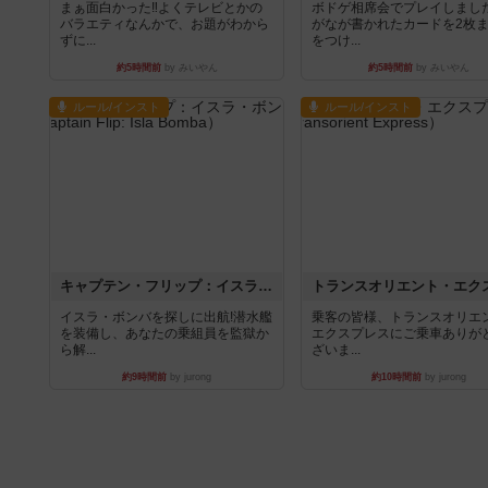
まぁ面白かった‼️よくテレビとかの
ボドゲ相席会でプレイしまし
バラエティなんかで、お題がわから
がなが書かれたカードを2枚
ずに...
をつけ...
約5時間前
by みいやん
約5時間前
by みいやん
ルール/インスト
ルール/インスト
キャプテン・フリップ：イスラ・ボンバ
イスラ・ボンバを探しに出航!潜水艦
乗客の皆様、トランスオリエ
を装備し、あなたの乗組員を監獄か
エクスプレスにご乗車ありが
ら解...
ざいま...
約9時間前
by jurong
約10時間前
by jurong