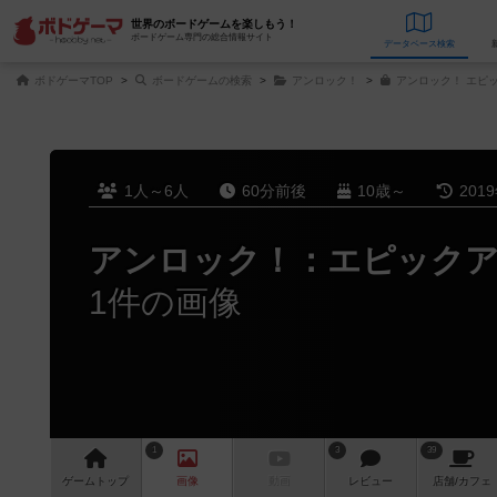
世界のボードゲームを楽しもう！
ボードゲーム専門の総合情報サイト
データベース
検
ボドゲーマTOP
ボードゲームの検索
アンロック！
アンロック！ エピ
1人～6人
60分前後
10歳～
201
アンロック！：エピック
1件の画像
1
3
39
ゲーム
トップ
画像
動画
レビュー
店舗/
カフェ