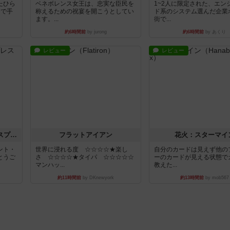
たひら
ベネボレンス女王は、忠実な臣民を
1~2人に限定された、エン
まで手
称えるための祝宴を開こうとしてい
ド系のシステム選んだ企業
ます。...
街で...
約6時間前
by jurong
約6時間前
by あくり
レビュー
レビュー
トランスオリエント・エクスプレス
フラットアイアン
花火：スターマイ
ント・
世界に浸れる度 ☆☆☆☆★楽し
自分のカードは見えず他の
とうご
さ ☆☆☆☆★タイパ ☆☆☆☆☆
ーのカードが見える状態で
マンハッ...
教えた...
約11時間前
by DKnewyork
約13時間前
by mob567