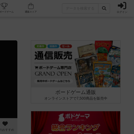
ログイン
カフェ/店舗
人気ボードゲーム
通販ストア
ボードゲーム通販
オンラインストアで7,500商品を販売中
のおすすめ