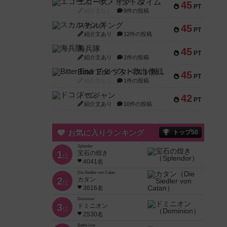
エコーズ・オブ・タイム
45
PT
紹介文なし
8件の投稿
スカルキング
45
PT
紹介文あり
12件の投稿
海兵隊
45
PT
紹介文あり
1件の投稿
Bitter End ブタペスト救出作戦
45
PT
紹介文なし
1件の投稿
ドコジャン
42
PT
紹介文あり
10件の投稿
お気に入りランキング
トップ50
Splendor
1
宝石の煌き
位
4041名
Die Siedler von Catan
2
カタン
位
3616名
Dominion
3
ドミニオン
位
2530名
Battle Line