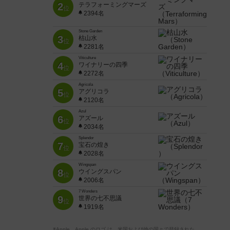
2
テラフォーミングマーズ
位
2394名
Stone Garden
3
枯山水
位
2281名
Viticulture
4
ワイナリーの四季
位
2272名
Agricola
5
アグリコラ
位
2120名
Azul
6
アズール
位
2034名
Splendor
7
宝石の煌き
位
2028名
Wingspan
8
ウイングスパン
位
2006名
7 Wonders
9
世界の七不思議
位
1919名
※Apple、Apple のロゴ は、米国および他の国々で登録された