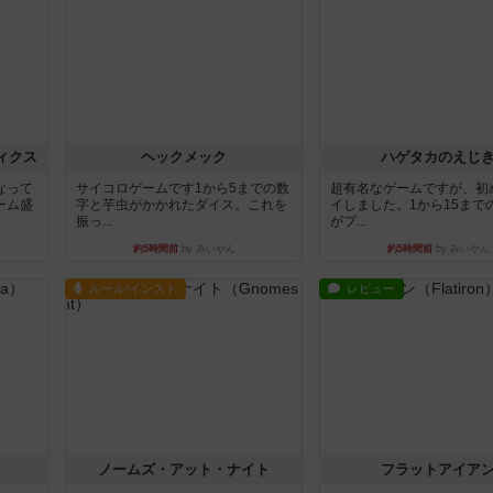
ィクス
ヘックメック
ハゲタカのえじ
なって
サイコロゲームです1から5までの数
超有名なゲームですが、初
ーム盛
字と芋虫がかかれたダイス。これを
イしました。1から15まで
振っ...
がプ...
約5時間前
by みいやん
約5時間前
by みいやん
ルール/インスト
レビュー
ノームズ・アット・ナイト
フラットアイア