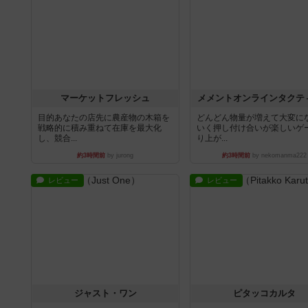
マーケットフレッシュ
メメントオンラインタクテ
目的あなたの店先に農産物の木箱を
どんどん物量が増えて大変に
戦略的に積み重ねて在庫を最大化
いく押し付け合いが楽しいゲ
し、競合...
り上が...
約3時間前
by jurong
約3時間前
by nekomanma222
レビュー
レビュー
ジャスト・ワン
ピタッコカルタ