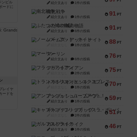
PT
ジンビル
紹介文あり
1件の投稿
ボードに
南北戦争
91
PT
紹介文あり
1件の投稿
ふたつの城の物語
91
PT
紹介文あり
6件の投稿
ノームズ・アット・ナイト
88
PT
紹介文なし
1件の投稿
マーリン
76
PT
紹介文あり
6件の投稿
フラットアイアン
75
PT
紹介文なし
2件の投稿
ン
トランスオリエント・エクスプレス
70
PT
紹介文なし
1件の投稿
プレイヤ
カードを
アンブッシュ！：ムーブアウト！
59
PT
紹介文あり
1件の投稿
キャプテン・フリップ：イスラ・ボンバ
51
PT
紹介文なし
2件の投稿
ガルフストライク
46
PT
紹介文あり
1件の投稿