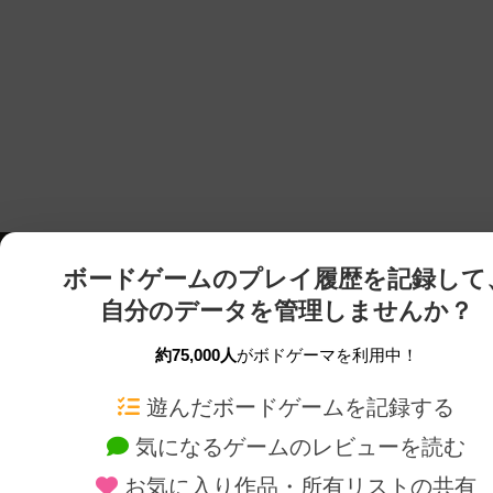
ボードゲームのプレイ履歴を記録して
自分のデータを管理しませんか？
約75,000人
がボドゲーマを利用中！
ボドゲーマTOP
ボードゲーム通販
遊んだボードゲームを記録する
気になるゲームのレビューを読む
ボードゲームを検索する
新作・再入荷情報
お気に入り作品・所有リストの共有
ボードゲームの新着レビュー
定番ボードゲームの通販