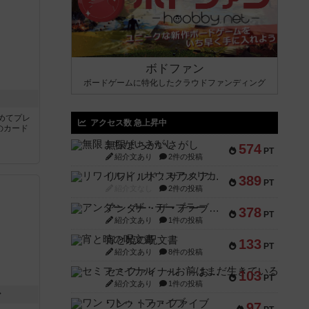
ボドファン
ボードゲームに特化したクラウドファンディング
き
めてプレ
アクセス数 急上昇中
のカード
無限まちがいさがし
574
PT
紹介文あり
2件の投稿
リワイルド：サウスアメリカ
389
PT
紹介文なし
2件の投稿
アンダー・ザ・テーブラー
378
PT
紹介文あり
1件の投稿
宵と暁の呪文書
133
PT
紹介文あり
8件の投稿
セミファイナル ～お前はまだ生きている～
103
PT
紹介文あり
1件の投稿
ン
ワン・トゥ・ファイブ
97