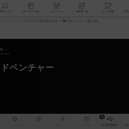
索
新着レビュー
ボードゲーム会
コミュニティ
掲示板一覧
ックアドベンチャー 日本語版の通販/商品詳細
作品データ
画像
9年～
アドベンチャー
10
リプレイ
日記
戦略
・コツ
ルール
/インスト
掲示板
拡張/関連
作
次