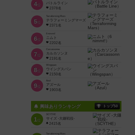
4
バトルライン
位
2378名
Terraforming Mars
5
テラフォーミングマーズ
位
2371名
6 nimmt!
6
ニムト
位
2202名
Carcassonne
7
カルカソンヌ
位
2191名
Wingspan
8
ウイングスパン
位
2150名
Azul
9
アズール
位
1903名
興味ありランキング
トップ50
SCYTHE
1
サイズ -大鎌戦役-
位
2415名
Terraforming Mars