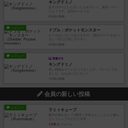
キングドミノ
息子がやりたいと言ったためプレイ。案外ハマっ
たようです。追加ルールでキ...
6日前
の投稿
レビュー
ドブル：ポケットモンスター
ルールはいろいろありますが、2枚のカードを比べ
ると一匹だけ同じポケモン...
6日前
の投稿
レビュー
画像付き
キングドミノ
長い間積みゲーになってましたが、プレイしてみ
ました。ちなみに2人プレイ...
7日前
の投稿
会員の新しい投稿
レビュー
ラミィキューブ
数字の牌を出して1番早く手札をなくした人が勝ち
というシンプルだけど非常...
1分前
by ジョジョ