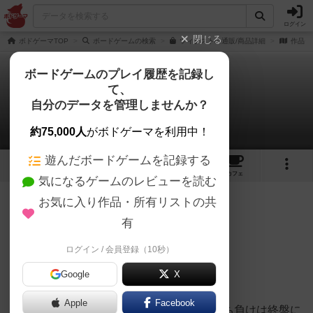
ログイン
閉じる
ボドゲーマTOP
ボードゲームの検索
ツィクストの通販/商品詳細
作品デ
ボードゲームのプレイ履歴を記録し
て、
ツィクスト
自分のデータを管理しませんか？
くみさんのレビュー
約75,000人
がボドゲーマを利用中！
遊んだボードゲームを記録する
6
21
164
トップ
画像
動画
レビュー
カフェ
気になるゲームのレビューを読む
お気に入り作品・所有リストの共
132名
1名
0
約1年前
有
ログイン / 会員登録（10秒）
ガチガチのアブストラクトゲーム。
Google
X
私は好きです。
Apple
Facebook
対面に繋ぎ終わらずとも、将棋のように勝ち負けは終盤に