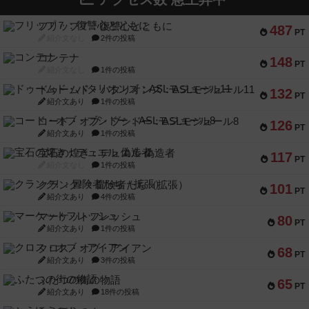
フリップ７：復讐心とともに
487
PT
紹介文なし
2件の投稿
コンテナ
148
PT
紹介文なし
1件の投稿
ドゥームド・バタリオンズ：ASLモジュール11
132
PT
紹介文あり
1件の投稿
コード・オブ・ブシドー：ASLモジュール8
126
PT
紹介文あり
1件の投稿
宝石の煌き：デュエル 偽造者
117
PT
紹介文なし
1件の投稿
クランク! ：冒険者たち（拡張）
101
PT
紹介文あり
4件の投稿
マーケットフレッシュ
80
PT
紹介文あり
1件の投稿
クロス・オブ・アイアン
68
PT
紹介文あり
3件の投稿
ふたつの街の物語
65
PT
紹介文あり
18件の投稿