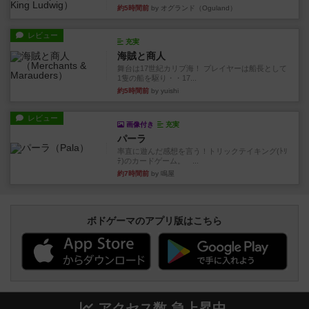
約5時間前
by オグランド（Oguland）
レビュー
充実
海賊と商人
舞台は17世紀カリブ海！ プレイヤーは船長として
1隻の船を駆り・・17...
約5時間前
by yuishi
レビュー
画像付き
充実
パーラ
率直に遊んだ感想を言う！トリックテイキング(ﾄﾘ
ﾃ)のカードゲーム。 ...
約7時間前
by 鳴屋
ボドゲーマのアプリ版はこちら
アクセス数 急上昇中