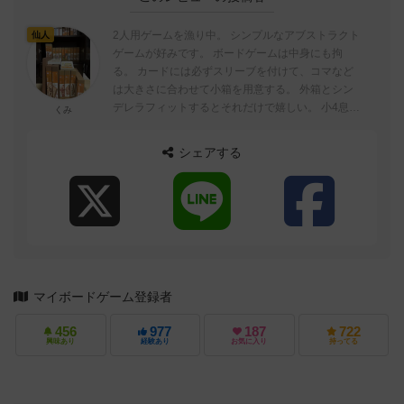
2人用ゲームを漁り中。 シンプルなアブストラクト
仙人
ゲームが好みです。 ボードゲームは中身にも拘
る。 カードには必ずスリーブを付けて、コマなど
は大きさに合わせて小箱を用意する。 外箱とシン
デレラフィットするとそれだけで嬉しい。 小4息子
くみ
とゲーム三昧、楽しいです。 ...
シェアする
マイボードゲーム登録者
456
977
187
722
興味あり
経験あり
お気に入り
持ってる