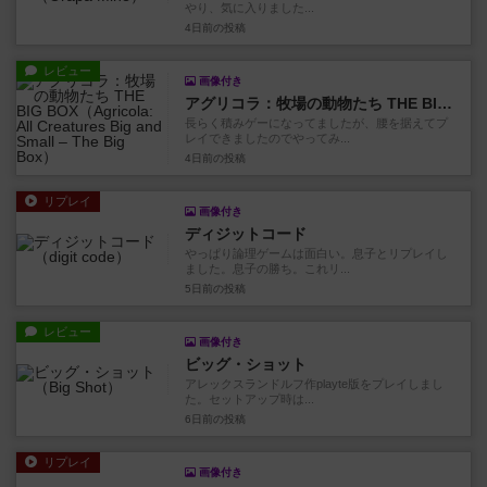
やり、気に入りました...
4日前
の投稿
レビュー
画像付き
アグリコラ：牧場の動物たち THE BIG BOX
長らく積みゲーになってましたが、腰を据えてプ
レイできましたのでやってみ...
4日前
の投稿
リプレイ
画像付き
ディジットコード
やっぱり論理ゲームは面白い。息子とリプレイし
ました。息子の勝ち。これリ...
5日前
の投稿
レビュー
画像付き
ビッグ・ショット
アレックスランドルフ作playte版をプレイしまし
た。セットアップ時は...
6日前
の投稿
リプレイ
画像付き