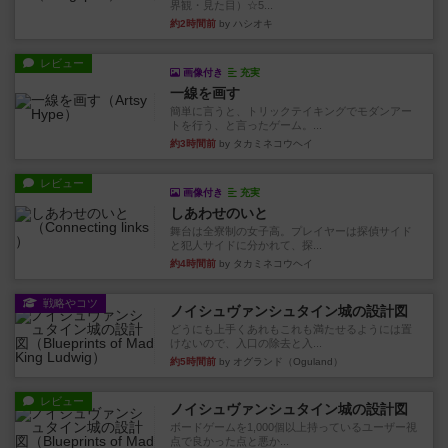
界観・見た目）☆5...
約2時間前
by ハシオキ
レビュー
画像付き
充実
一線を画す
簡単に言うと、トリックテイキングでモダンアー
トを行う、と言ったゲーム。...
約3時間前
by タカミネコウヘイ
レビュー
画像付き
充実
しあわせのいと
舞台は全寮制の女子高。プレイヤーは探偵サイド
と犯人サイドに分かれて、探...
約4時間前
by タカミネコウヘイ
戦略やコツ
ノイシュヴァンシュタイン城の設計図
どうにも上手くあれもこれも満たせるようには置
けないので、入口の除去と入...
約5時間前
by オグランド（Oguland）
レビュー
ノイシュヴァンシュタイン城の設計図
ボードゲームを1,000個以上持っているユーザー視
点で良かった点と悪か...