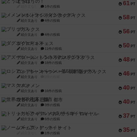
とうほうの！
61
PT
紹介文なし
1件の投稿
メメントオンラインタクティクス
58
PT
紹介文あり
4件の投稿
ブリックス
56
PT
紹介文あり
4件の投稿
ダグエイトチェス
50
PT
紹介文あり
11件の投稿
アズール：シントラのステンドグラス
48
PT
紹介文あり
18件の投稿
ロシアン・キャンペーン：第5版デラックス
46
PT
紹介文あり
0件の投稿
マスクメン
40
PT
紹介文あり
16件の投稿
世界の七不思議：都市
40
PT
紹介文あり
3件の投稿
トリックギア - ペルソナ5 ザ・ロイヤル-
37
PT
紹介文あり
6件の投稿
ノームズ・アット・ナイト
35
PT
紹介文なし
1件の投稿