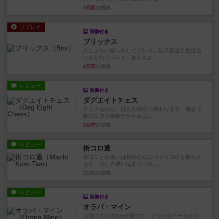
2日前
の投稿
リプレイ
画像付き
ブリックス
久しぶりに取り出してプレイ。記号担当と色担当
に分かれてプレイ。あかんか...
2日前
の投稿
レビュー
画像付き
ダグエイトチェス
チェスなのに、ほんの10分で終わります。動きで
敵のコマの種類が分かれば...
2日前
の投稿
レビュー
街コロ通
街コロとの違いは初めから二つサイコロを振れる
など、少しの違いはあるけれ...
2日前
の投稿
レビュー
画像付き
オラパ・マイン
お気に入りのplayte製です。オラパスペースから