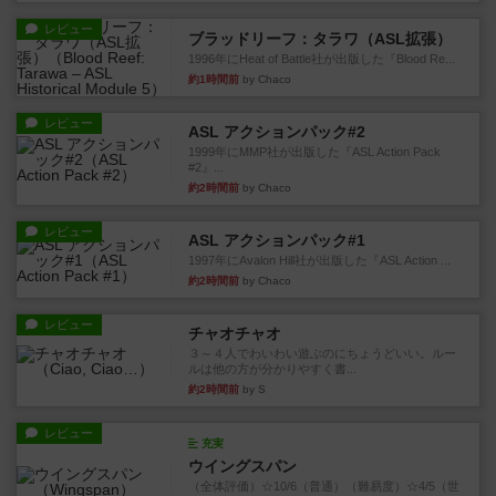
レビュー
ブラッドリーフ：タラワ（ASL拡張）
1996年にHeat of Battle社が出版した『Blood Re...
約1時間前
by Chaco
レビュー
ASL アクションパック#2
1999年にMMP社が出版した『ASL Action Pack
#2』...
約2時間前
by Chaco
レビュー
ASL アクションパック#1
1997年にAvalon Hill社が出版した『ASL Action ...
約2時間前
by Chaco
レビュー
チャオチャオ
３～４人でわいわい遊ぶのにちょうどいい。ルー
ルは他の方が分かりやすく書...
約2時間前
by S
レビュー
充実
ウイングスパン
（全体評価）☆10/6（普通）（難易度）☆4/5（世