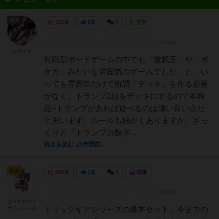
皇帝
181名
0名
0
充実
コガネイ
対戦型ボードゲームの中でも「遊戯王」や「ポ
ケカ」みたいな雰囲気のゲームでした。と、い
っても雰囲気だけで所謂「デッキ」を作る必要
がなく、トランプ1組をデッキにするので本商
品+トランプがあれば遊べるのは凄い良い点だ
と思います。ルールも細かくありますが、ざっ
くりと「トランプの数字...
続きを読む（5年弱前）
仙人
605名
1名
0
画像
あさがおボド
ゲチャンネル
トリックギアシリーズの基本セット。今までの