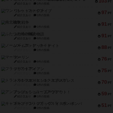
103
PT
紹介文あり
1件の投稿
ワン・トゥ・ファイブ
97
PT
紹介文あり
1件の投稿
南北戦争
91
PT
紹介文あり
1件の投稿
ふたつの城の物語
91
PT
紹介文あり
6件の投稿
ノームズ・アット・ナイト
88
PT
紹介文なし
1件の投稿
マーリン
76
PT
紹介文あり
6件の投稿
フラットアイアン
75
PT
紹介文なし
2件の投稿
トランスオリエント・エクスプレス
70
PT
紹介文なし
1件の投稿
アンブッシュ！：ムーブアウト！
59
PT
紹介文あり
1件の投稿
キャプテン・フリップ：イスラ・ボンバ
51
PT
紹介文なし
2件の投稿