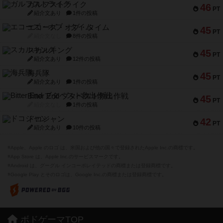
ガルフストライク
46
PT
紹介文あり
1件の投稿
エコーズ・オブ・タイム
45
PT
紹介文なし
8件の投稿
スカルキング
45
PT
紹介文あり
12件の投稿
海兵隊
45
PT
紹介文あり
1件の投稿
Bitter End ブタペスト救出作戦
45
PT
紹介文なし
1件の投稿
ドコジャン
42
PT
紹介文あり
10件の投稿
※Apple、Apple のロゴ は、米国および他の国々で登録されたApple Inc.の商標です。
※App Store は、Apple Inc.のサービスマークです。
※Android は、グーグル インコーポレイテッドの商標または登録商標です。
※Google Play とそのロゴは、Google Inc.の商標または登録商標です。
ボドゲーマTOP