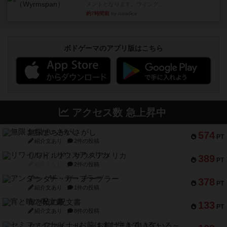
メントとなります。ウイング...
約7時間前
by daisdice
ボドゲーマのアプリ版はこちら
アクセス数 急上昇中
無限まちがいさがし
574
PT
紹介文あり
2件の投稿
リワイルド：サウスアメリカ
389
PT
紹介文なし
2件の投稿
アンダー・ザ・テーブラー
378
PT
紹介文あり
1件の投稿
宵と暁の呪文書
133
PT
紹介文あり
8件の投稿
セミファイナル ～お前はまだ生きている～