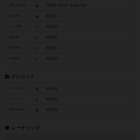
TRicK GEAR -Basic Set-
原題・英題表記
未登録
参加人数
未登録
プレイ時間
未登録
対象年齢
未登録
発売時期
未登録
参考価格
クレジット
未登録
ゲームデザイン
未登録
アートワーク
未登録
関連企業/団体
レーティング