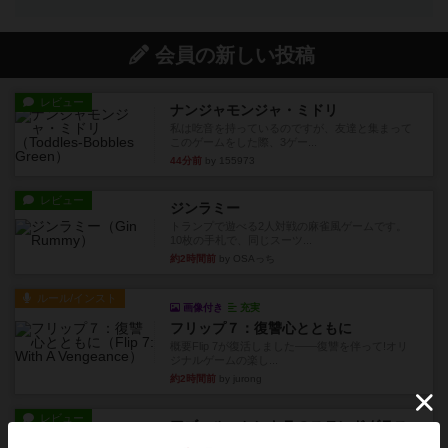
会員の新しい投稿
レビュー
ナンジャモンジャ・ミドリ
私は吃音を持っているのですが、友達と集まって
このゲームをした際、3ゲー...
44分前
by 155973
レビュー
ジンラミー
トランプで遊べる2人対戦の麻雀風ゲームです。
10枚の手札で、同じスーツ...
約2時間前
by OSAっち
ルール/インスト
画像付き
充実
フリップ７：復讐心とともに
概要Flip 7が復活しました――復讐を伴って!オリ
ジナルゲームの楽し...
約2時間前
by jurong
レビュー
アズール：シントラのステンドグラス
大好きなアズールシリーズ。ステンドグラスを作