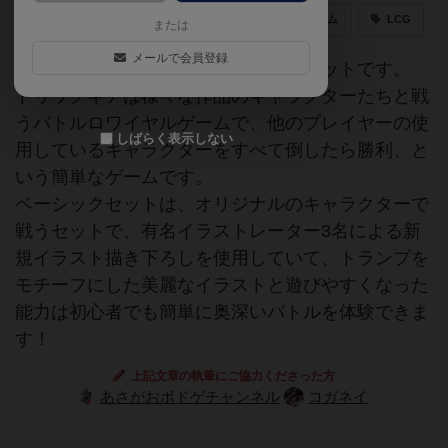
トリックギア
TRicKGEAR
カードゲーム
LCG
または
メールで会員登録
トリックギアシリーズの基本となるセットです。
トリックギアは様々な作品のキャラクターたちと戦
うバトルロワイヤルゲームで、他のプレイヤーの使
しばらく表示しない
用しているキャラクターをすべて倒したら勝利、と
いう簡単なゲームです。
ベーシックセットは、オリジナルのキャラクターで
戦うセットで、有名イラストレーター3名による新
規イラスト描き下ろしを使用していて、トランプを
モチーフにした美麗なイラストと遊びやすくなった
能力は初心者でも簡単に奥深いバトルを体験できま
す！
上記文章の執筆にご協力くださった方
あさがおボドゲチャンネル
コガネイ