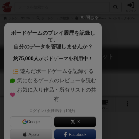
ログイン
閉じる
ボドゲーマTOP
ボードゲームの検索
TRicK GEAR-Basic Set-(トリックギ
ボードゲームのプレイ履歴を記録し
て、
自分のデータを管理しませんか？
トリックギア ベーシックセット
約75,000人
がボドゲーマを利用中！
TRicK GEAR -Basic Set-
遊んだボードゲームを記録する
気になるゲームのレビューを読む
お気に入り作品・所有リストの共
有
1
2
2
3
トップ
画像
動画
レビュー
カフェ
ログイン / 会員登録（10秒）
Google
X
トリックギアの基本セットが登場！
Apple
Facebook