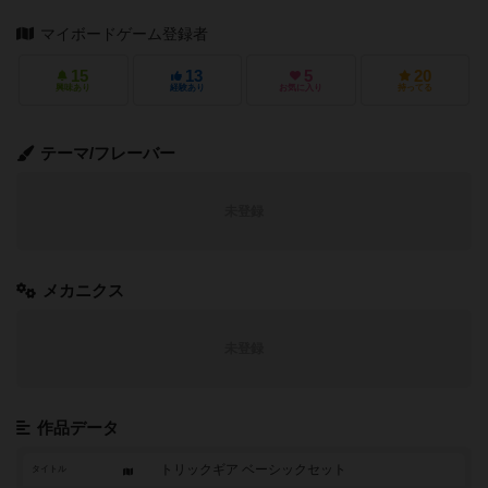
マイボードゲーム登録者
15
13
5
20
興味あり
経験あり
お気に入り
持ってる
テーマ/フレーバー
未登録
メカニクス
未登録
作品データ
トリックギア ベーシックセット
タイトル