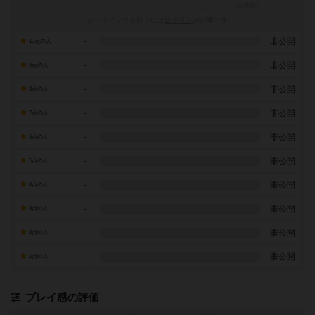
レーティングを行うには
ログイン
が必要です
-
非公開
10点の人
-
非公開
9点の人
-
非公開
8点の人
-
非公開
7点の人
-
非公開
6点の人
-
非公開
5点の人
-
非公開
4点の人
-
非公開
3点の人
-
非公開
2点の人
-
非公開
1点の人
プレイ感の評価