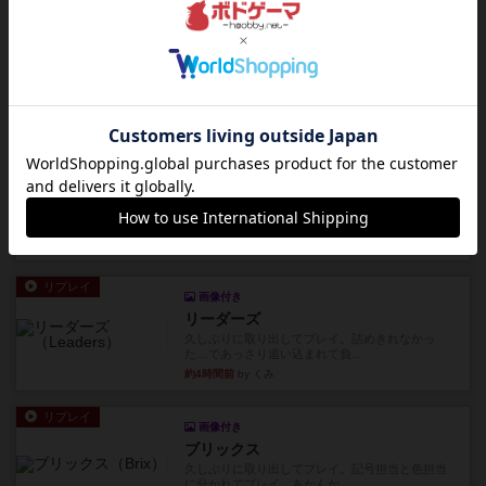
っていきます✨1部より自由...
約3時間前
by しんたろ
レビュー
エクスペディション：世界を巡る冒険
クラマー氏の不朽の名作。新しいボードゲームほ
どおもしろいはず？いいえ。...
約4時間前
by 田中昌平
レビュー
スライプ
メインコマ一つサブコマ四つでそれぞれプレイし
ます。動かし方はコマか壁に...
約4時間前
by くみ
リプレイ
画像付き
リーダーズ
久しぶりに取り出してプレイ。詰めきれなかっ
た…であっさり追い込まれて負...
約4時間前
by くみ
リプレイ
画像付き
ブリックス
久しぶりに取り出してプレイ。記号担当と色担当
に分かれてプレイ。あかんか...