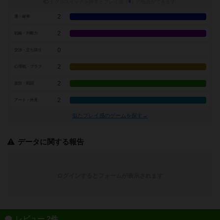
トグルスイッチを押すとプレイ感（
※
）の投票ができます
2
運・確率
2
戦略・判断力
0
交渉・立ち回り
2
心理戦・ブラフ
2
攻防・戦闘
2
アート・外見
似たプレイ感のゲームを探す→
データに関する報告
ログインするとフォームが表示されます
レビュー 2件