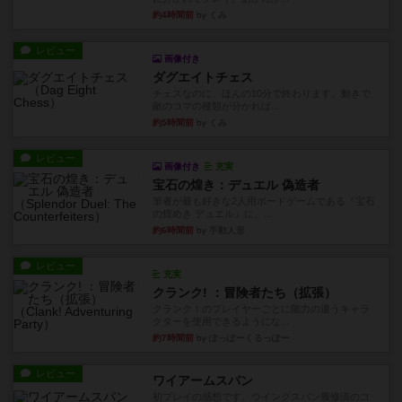
約4時間前
by くみ
レビュー
画像付き
ダグエイトチェス
チェスなのに、ほんの10分で終わります。動きで
敵のコマの種類が分かれば...
約5時間前
by くみ
レビュー
画像付き
充実
宝石の煌き：デュエル 偽造者
筆者が最も好きな2人用ボードゲームである『宝石
の煌めき デュエル』に、...
約6時間前
by 手動人形
レビュー
充実
クランク! ：冒険者たち（拡張）
クランク！のプレイヤーごとに能力の違うキャラ
クターを使用できるようにな...
約7時間前
by ぽっぽーくるっぽー
レビュー
ワイアームスパン
初プレイの感想です。ウイングスパン履修済のコ