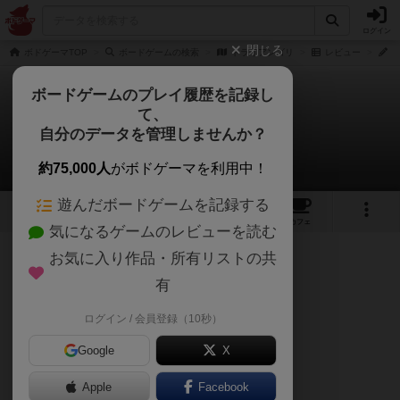
ログイン
閉じる
ボドゲーマTOP
ボードゲームの検索
トライアンゴリ
レビュー
く
ボードゲームのプレイ履歴を記録し
て、
トライアンゴリ
自分のデータを管理しませんか？
くみさんのレビュー
約75,000人
がボドゲーマを利用中！
遊んだボードゲームを記録する
1
1
1
トップ
画像
動画
レビュー
カフェ
気になるゲームのレビューを読む
お気に入り作品・所有リストの共
83名
4名
0
約1年前
有
ログイン / 会員登録（10秒）
ゲルハルツ製品。
Google
X
立派な木のボードに触り心地のよいコマ。
Apple
Facebook
これだけでグッドだけど、中身も良い。