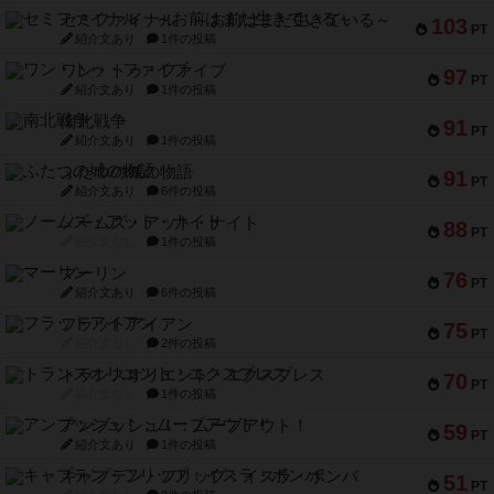
セミファイナル ～お前はまだ生きている～
103
PT
紹介文あり
1件の投稿
ワン・トゥ・ファイブ
97
PT
紹介文あり
1件の投稿
南北戦争
91
PT
紹介文あり
1件の投稿
ふたつの城の物語
91
PT
紹介文あり
6件の投稿
ノームズ・アット・ナイト
88
PT
紹介文なし
1件の投稿
マーリン
76
PT
紹介文あり
6件の投稿
フラットアイアン
75
PT
紹介文なし
2件の投稿
トランスオリエント・エクスプレス
70
PT
紹介文なし
1件の投稿
アンブッシュ！：ムーブアウト！
59
PT
紹介文あり
1件の投稿
キャプテン・フリップ：イスラ・ボンバ
51
PT