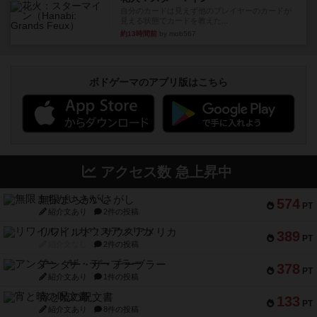
自分のカードは見えず他のプレイヤーのカードが
見える状態でカードを教えた...
約13時間前
by mob567
ボドゲーマのアプリ版はこちら
アクセス数 急上昇中
無限まちがいさがし
574
PT
紹介文あり
2件の投稿
リワイルド：サウスアメリカ
389
PT
紹介文なし
2件の投稿
アンダー・ザ・テーブラー
378
PT
紹介文あり
1件の投稿
宵と暁の呪文書
133
PT
紹介文あり
8件の投稿