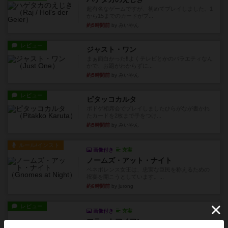
超有名なゲームですが、初めてプレイしました。1
から15までのカードがプ...
約5時間前
by みいやん
レビュー
ジャスト・ワン
まぁ面白かった‼️よくテレビとかのバラエティなん
かで、お題がわからずに...
約5時間前
by みいやん
レビュー
ピタッコカルタ
ボドゲ相席会でプレイしましたひらがなが書かれ
たカードを2枚まで手をつけ...
約5時間前
by みいやん
ルール/インスト
画像付き
充実
ノームズ・アット・ナイト
ベネボレンス女王は、忠実な臣民を称えるための
祝宴を開こうとしています。...
約6時間前
by jurong
レビュー
画像付き
充実
フラットアイアン