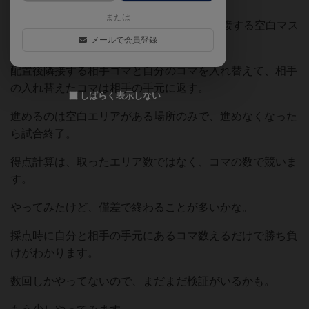
または
やることはポーンを1から3マス進めて、隣接する空白マス
メールで会員登録
に進んだマス分を配置
配置後隣接する相手ゴマと自分のコマを入れ替えて、相手
の入れ替えたコマは相手の手元に返す。
しばらく表示しない
進めるのは空白エリアがある場所のみで、進めなくなった
ら試合終了。
得点計算は、取ったエリア数ではなく、コマの数で競いま
す。
やってみたけど、僅差で終わることが多いかな。
採点時に自分と相手の手元にあるコマ数えるだけで勝ち負
けがわかります。
数回しかやってないので、まだまだ検証がいるかも。