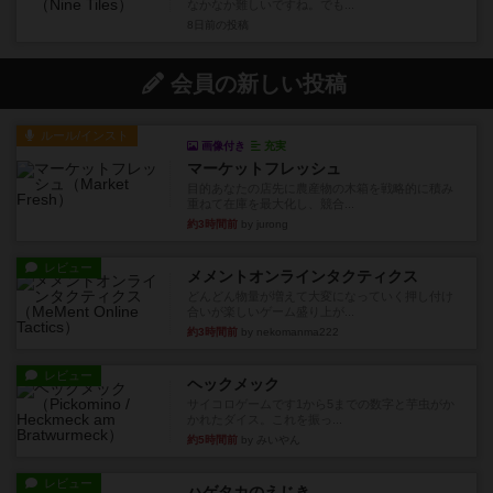
なかなか難しいですね。でも...
8日前
の投稿
会員の新しい投稿
ルール/インスト
画像付き
充実
マーケットフレッシュ
目的あなたの店先に農産物の木箱を戦略的に積み
重ねて在庫を最大化し、競合...
約3時間前
by jurong
レビュー
メメントオンラインタクティクス
どんどん物量が増えて大変になっていく押し付け
合いが楽しいゲーム盛り上が...
約3時間前
by nekomanma222
レビュー
ヘックメック
サイコロゲームです1から5までの数字と芋虫がか
かれたダイス。これを振っ...
約5時間前
by みいやん
レビュー
ハゲタカのえじき