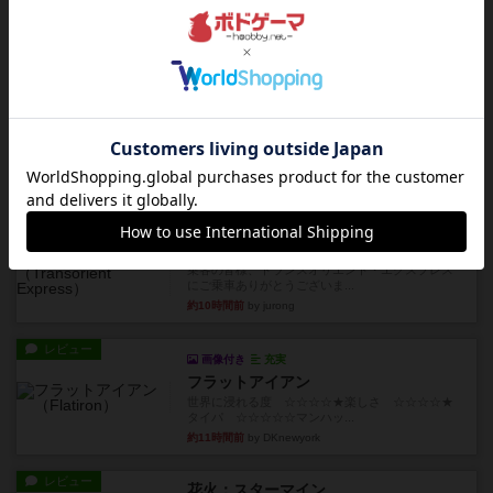
1~2人に限定された、エンジンビルド系のシステ
ム選んだ企業ボードに街で...
約6時間前
by あくり
ルール/インスト
画像付き
充実
キャプテン・フリップ：イスラ・ボンバ
イスラ・ボンバを探しに出航!潜水艦を装備し、あ
なたの乗組員を監獄から解...
約9時間前
by jurong
ルール/インスト
画像付き
充実
トランスオリエント・エクスプレス
乗客の皆様、トランスオリエント・エクスプレス
にご乗車ありがとうございま...
約10時間前
by jurong
レビュー
画像付き
充実
フラットアイアン
世界に浸れる度 ☆☆☆☆★楽しさ ☆☆☆☆★
タイパ ☆☆☆☆☆マンハッ...
約11時間前
by DKnewyork
レビュー
花火：スターマイン