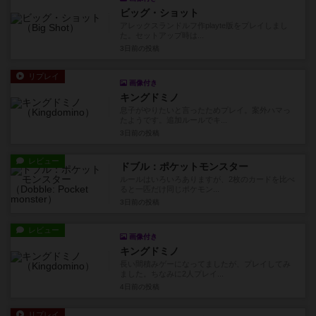
ビッグ・ショット
アレックスランドルフ作playte版をプレイしまし
た。セットアップ時は...
3日前
の投稿
リプレイ
画像付き
キングドミノ
息子がやりたいと言ったためプレイ。案外ハマっ
たようです。追加ルールでキ...
3日前
の投稿
レビュー
ドブル：ポケットモンスター
ルールはいろいろありますが、2枚のカードを比べ
ると一匹だけ同じポケモン...
3日前
の投稿
レビュー
画像付き
キングドミノ
長い間積みゲーになってましたが、プレイしてみ
ました。ちなみに2人プレイ...
4日前
の投稿
リプレイ