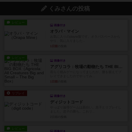
くみさんの投稿
レビュー
画像付き
オラパ・マイン
お気に入りのplayte製です。オラパスペースから
やり、気に入りました...
1日前
の投稿
レビュー
画像付き
アグリコラ：牧場の動物たち THE BIG BOX
長らく積みゲーになってましたが、腰を据えてプ
レイできましたのでやってみ...
1日前
の投稿
リプレイ
画像付き
ディジットコード
やっぱり論理ゲームは面白い。息子とリプレイし
ました。息子の勝ち。これリ...
2日前
の投稿
レビュー
画像付き