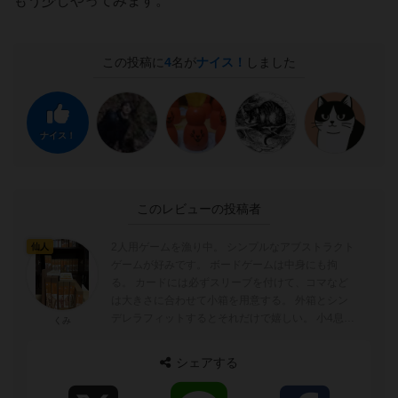
もう少しやってみます。
この投稿に
4
名が
ナイス！
しました
ナイス！
このレビューの投稿者
2人用ゲームを漁り中。 シンプルなアブストラクト
仙人
ゲームが好みです。 ボードゲームは中身にも拘
る。 カードには必ずスリーブを付けて、コマなど
は大きさに合わせて小箱を用意する。 外箱とシン
デレラフィットするとそれだけで嬉しい。 小4息子
くみ
とゲーム三昧、楽しいです。 ...
シェアする