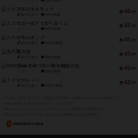
紹介文なし
2件の投稿
ガルフストライク
46
PT
紹介文あり
1件の投稿
エコーズ・オブ・タイム
45
PT
紹介文なし
8件の投稿
スカルキング
45
PT
紹介文あり
12件の投稿
海兵隊
45
PT
紹介文あり
1件の投稿
Bitter End ブタペスト救出作戦
45
PT
紹介文なし
1件の投稿
ドコジャン
42
PT
紹介文あり
10件の投稿
※Apple、Apple のロゴ は、米国および他の国々で登録されたApple Inc.の商標です。
※App Store は、Apple Inc.のサービスマークです。
※Android は、グーグル インコーポレイテッドの商標または登録商標です。
※Google Play とそのロゴは、Google Inc.の商標または登録商標です。