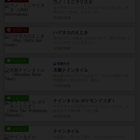
ウノ：ミニマリスタ
女の子のメンバーでこちらをプレイしました。さ
すがウノですね。インスト不...
5日前
の投稿
リプレイ
ハゲタカのえじき
男の子が5人も集まったのでプレイ。男の子ばかり
でしたのでこちらをチョイ...
5日前
の投稿
レビュー
画像付き
木製ナインタイル
私の持つボードゲームの中で、どれが人気かつ入
手困難かと言われれば、多分...
7日前
の投稿
レビュー
ナインタイル ポケモンドコダ！
ナインタイルの記号がポケモンになってます。そ
れだけで子供の食いつきが違...
8日前
の投稿
レビュー
ナインタイル
お題通りに並べたら勝ち！ただそれだけですが、