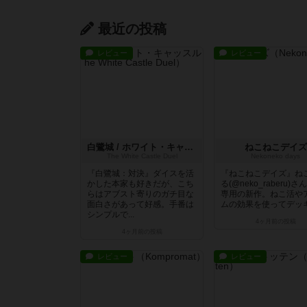
最近の投稿
レビュー
レビュー
白鷺城 / ホワイト・キャッスル 対決
ねこねこデイズ
The White Castle Duel
Nekoneko days
『白鷺城：対決』ダイスを活
『ねこねこデイズ』ね
かした本家も好きだが、こち
る(@neko_raberu)さ
らはアブスト寄りのガチ目な
専用の新作。ねこ活や
面白さがあって好感。手番は
ムの効果を使ってデッキ.
シンプルで...
4ヶ月前
の投稿
4ヶ月前
の投稿
レビュー
レビュー