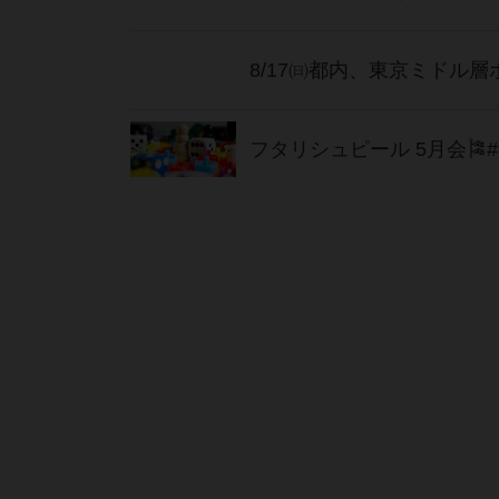
8/17㈰都内、東京ミドル
フタリシュピール 5月会🎏#52