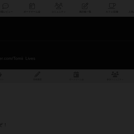
索
新着レビュー
ボードゲーム会
コミュニティ
掲示板一覧
tter.com/Tomii_Lives
スト
投稿履歴
ボ
ー
ドゲ
ーム
会
参加
コミュニティ
ぞ！