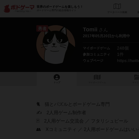
世界のボードゲームを楽しもう！
ボードゲーム専門の総合情報サイト
データベース
検
勇者
Tomii
さん
2017年05月20日から利用中
248個
マイボードゲーム
1件
参加コミュニティ
https://twi
ウェブページ
トップ
マイボードゲーム
マイリ
🐈 猫とパズルとボードゲーム専門
✍️ 2人用ゲーム制作者
🃏 2人用ゲーム交流会 ／ フタリシュピール
👥 Xコミュニティ ／ 2人用ボードゲームはいい