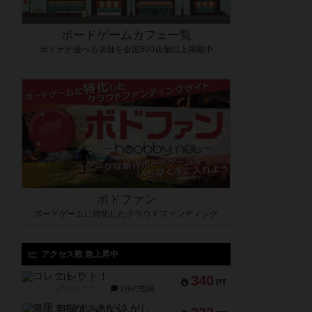
ボードゲームカフェ一覧
ボドゲが遊べる店舗を全国500店舗以上掲載中
ボドファン
ボードゲームに特化したクラウドファンディング
アクセス数 急上昇中
コレクト！
340
PT
紹介文なし
1件の投稿
無限まちがいさがし