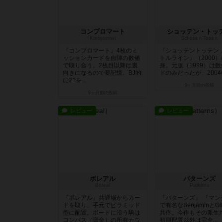
コンプロマート
ショッテン・トッ
Kompromat
Schotten Totten
『コンプロマート』4枚のミ
『ショッテントッテン 
ッションカードを自陣の数値
トルライン』（2000
で取り合う。2枚目以降は裏
身。元版（1999）は
向きになるので要記憶。BJ的
ドのみだったが、2004年
に21を...
9ヶ月前
の投稿
9ヶ月前
の投稿
レビュー
レビュー
ボレアル
パターンズ
Boreal
Patterns
『ボレアル』共通場からカー
『パターンズ』 『マン
ドを取り、手元でピラミッド
で有名なBenjaminとGil
型に配置。ボードに沿う駒は
共作。今作もその派生
コンパス（資金）の所有カウ
初期配置以外は完全...