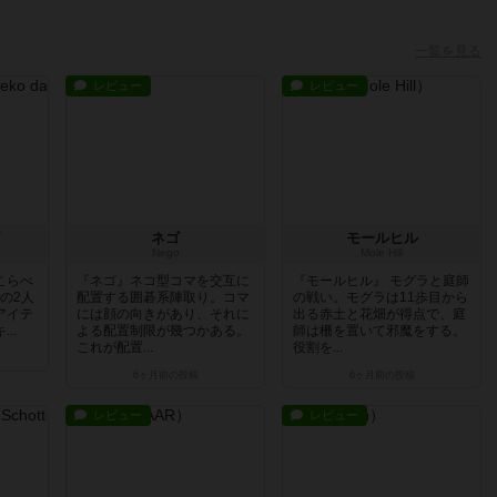
一覧を見る
レビュー
レビュー
ネゴ
モールヒル
Nego
Mole Hill
こらべ
『ネゴ』ネコ型コマを交互に
『モールヒル』 モグラと庭師
んの2人
配置する囲碁系陣取り。コマ
の戦い。モグラは11歩目から
アイテ
には顔の向きがあり、それに
出る赤土と花畑が得点で、庭
..
よる配置制限が幾つかある。
師は柵を置いて邪魔をする。
これが配置...
役割を...
6ヶ月前
の投稿
6ヶ月前
の投稿
レビュー
レビュー