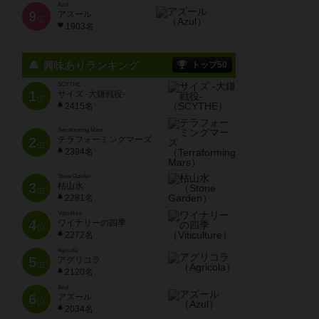
Azul
9
アズール
位
1903名
興味ありランキング
トップ50
SCYTHE
1
サイズ -大鎌戦役-
位
2415名
Terraforming Mars
2
テラフォーミングマーズ
位
2394名
Stone Garden
3
枯山水
位
2281名
Viticulture
4
ワイナリーの四季
位
2272名
Agricola
5
アグリコラ
位
2120名
Azul
6
アズール
位
2034名