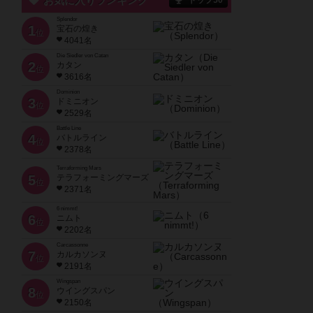
お気に入りランキング
トップ50
Splendor
1
宝石の煌き
位
4041名
Die Siedler von Catan
2
カタン
位
3616名
Dominion
3
ドミニオン
位
2529名
Battle Line
4
バトルライン
位
2378名
Terraforming Mars
5
テラフォーミングマーズ
位
2371名
6 nimmt!
6
ニムト
位
2202名
Carcassonne
7
カルカソンヌ
位
2191名
Wingspan
8
ウイングスパン
位
2150名