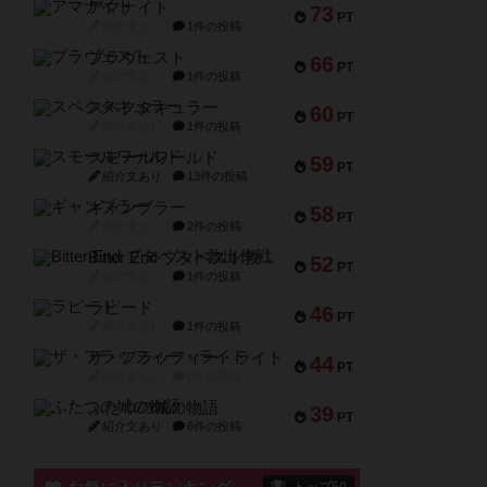
アマナイト
73
PT
紹介文なし
1件の投稿
ブラヴェスト
66
PT
紹介文なし
1件の投稿
スペクタキュラー
60
PT
紹介文なし
1件の投稿
スモールワールド
59
PT
紹介文あり
13件の投稿
ギャンブラー
58
PT
紹介文なし
2件の投稿
Bitter End ブタペスト救出作戦
52
PT
紹介文なし
1件の投稿
ラピード
46
PT
紹介文なし
1件の投稿
ザ・フラッフィー・ライト
44
PT
紹介文なし
0件の投稿
ふたつの城の物語
39
PT
紹介文あり
6件の投稿