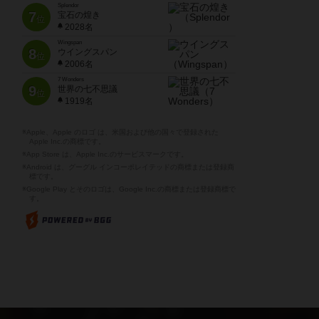
Splendor
7
宝石の煌き
位
2028名
Wingspan
8
ウイングスパン
位
2006名
7 Wonders
9
世界の七不思議
位
1919名
※Apple、Apple のロゴ は、米国および他の国々で登録された
Apple Inc.の商標です。
※App Store は、Apple Inc.のサービスマークです。
※Android は、グーグル インコーポレイテッドの商標または登録商
標です。
※Google Play とそのロゴは、Google Inc.の商標または登録商標で
す。