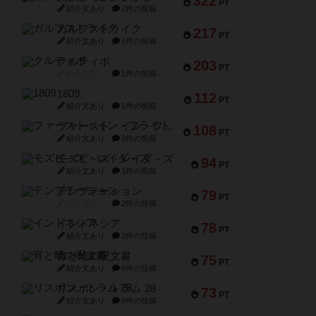
322
PT
紹介文あり
2件の投稿
ガルフストライク
217
PT
紹介文あり
1件の投稿
クルティボ
203
PT
紹介文なし
1件の投稿
1809
112
PT
紹介文あり
1件の投稿
ファースト・イン・フライト
108
PT
紹介文あり
3件の投稿
モズビ－ズ・レイダ－ズ
94
PT
紹介文あり
1件の投稿
テンプテーション
79
PT
紹介文なし
2件の投稿
インドネシア
78
PT
紹介文あり
2件の投稿
宵と暁の呪文書
75
PT
紹介文あり
8件の投稿
リスボン・トラム 28
73
PT
紹介文あり
9件の投稿