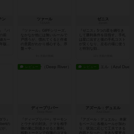
テン
ツァール
ゼニス
TZAAR
Zenith
』『バ
『ツァール』GIPFシリーズ。
『ゼニス』5つの星を綱引き
）の前
なかなか他には無いルールで
して勝利条件を目指す。手札
数値カー
戸惑うが、慣れてくると作者
は星に出すと後の手札コスト
版...
の意図がわかり感心する。序
が安くなり、左右の場に使う
盤～中...
と特別な効...
9ヶ月前
の投稿
12ヶ月前
の投稿
レビュー
レビュー
ディープリバー
アズール：デュエル
Deep River
Azul Duel
ダラ』
『ディープリバー』サーモン
『アズール：デュエル』 本家
bertの
とウナギの対決。クマを相手
をベースに各種ルールが加わ
だが、
側の巣に到達させると勝利。
り、状況に応じて工夫できる
移動トークンで自陣のコマを
内容となった。大きな変更点