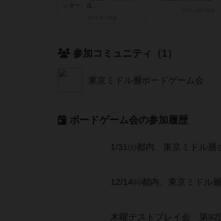
ンター、且...
1年以上前
の投稿
約1年前
の投稿
参加コミュニティ（1）
東京ミドル層ボードゲーム会
ボードゲーム会の参加履歴
1/31㈯都内、東京ミドル
12/14㈰都内、東京ミドル
木曜テストプレイ会 第92