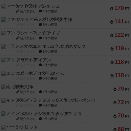
マーケットフレッシュ
170
PT
紹介文あり
1件の投稿
ファイアー・ブルズ / 火牛陣
141
PT
紹介文なし
1件の投稿
ワン・トゥ・ファイブ
122
PT
紹介文あり
1件の投稿
トランスオリエント・エクスプレス
119
PT
紹介文なし
1件の投稿
フラットアイアン
118
PT
紹介文なし
2件の投稿
エコーズ・オブ・タイム
118
PT
紹介文なし
8件の投稿
南北戦争
79
PT
紹介文あり
1件の投稿
キャプテン・フリップ：イスラ・ボンバ
72
PT
紹介文なし
2件の投稿
メメントオンラインタクティクス
70
PT
紹介文あり
4件の投稿
パーミッド
68
PT