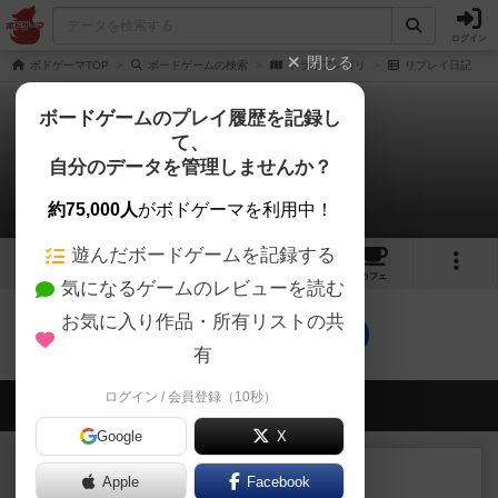
ログイン
閉じる
ボドゲーマTOP
ボードゲームの検索
トライアンゴリ
リプレイ日記
ボードゲームのプレイ履歴を記録し
て、
トライアンゴリ
自分のデータを管理しませんか？
0件のリプレイ日記
約75,000人
がボドゲーマを利用中！
遊んだボードゲームを記録する
1
1
1
トップ
画像
動画
レビュー
カフェ
気になるゲームのレビューを読む
お気に入り作品・所有リストの共
トライアンゴリのトップに戻る
有
ログイン / 会員登録（10秒）
会員の新しい投稿
Google
X
レビュー
画像付き
充実
Apple
Facebook
フィッシェン2