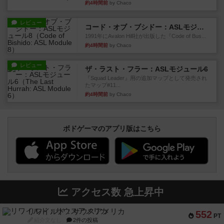
約4時間前
by Chaco
レビュー
コード・オブ・ブシドー：ASLモジュール8
1991年にAvalon Hill社が出版した『Code of Bus...
約4時間前
by Chaco
レビュー
ザ・ラスト・フラー：ASLモジュール6
『Squad Leader』用の追加マップとして発売され
たマップ#11...
約4時間前
by Chaco
ボドゲーマのアプリ版はこちら
アクセス数 急上昇中
リワイルド：サウスアメリカ
552
PT
紹介文なし
2件の投稿