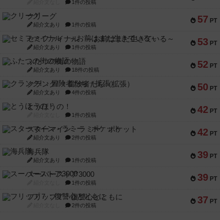
紹介文なし
1件の投稿
クリーグ
57
PT
紹介文あり
1件の投稿
セミファイナル ～お前はまだ生きている～
53
PT
紹介文あり
1件の投稿
ふたつの街の物語
52
PT
紹介文あり
18件の投稿
クランク! ：冒険者たち（拡張）
50
PT
紹介文あり
4件の投稿
とうほうの！
42
PT
紹介文なし
1件の投稿
スターマイン・ラミー ポケット
42
PT
紹介文あり
2件の投稿
海兵隊
39
PT
紹介文あり
1件の投稿
スーパーストア3000
39
PT
紹介文なし
1件の投稿
フリップ７：復讐心とともに
37
PT
紹介文なし
2件の投稿