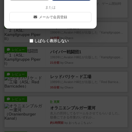
ゲームの流れはフィッシェンだが、ゲーム開始時
または
はペリカンとエビの2スート...
5分前
by うらまこ
メールで会員登録
レビュー
パイパー戦闘団2
1996年にAvalon Hill社が出版した『Kampfgruppe...
10分前
by Chaco
しばらく表示しない
レビュー
パイパー戦闘団1
1993年にAvalon Hill社が出版した『Kampfgruppe...
21分前
by Chaco
レビュー
レッドバリケ－ド工場
1989年にAvalon Hill社が出版した『Red Barrica...
35分前
by Chaco
レビュー
充実
オラニエンブルガー運河
友人の所持してるゲームをさせてもらいました。
順番にできる作業のいずれか...
約1時間前
by おっちょこちょい