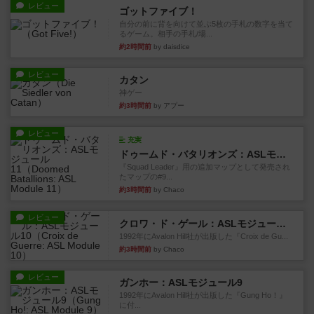
レビュー
ゴットファイブ！
自分の前に背を向けて並ぶ5枚の手札の数字を当て
るゲーム。相手の手札/場...
約2時間前
by daisdice
レビュー
カタン
神ゲー
約3時間前
by アプー
レビュー
充実
ドゥームド・バタリオンズ：ASLモジュール11
『Squad Leader』用の追加マップとして発売され
たマップの#9...
約3時間前
by Chaco
レビュー
クロワ・ド・ゲール：ASLモジュール10
1992年にAvalon Hill社が出版した『Croix de Gu...
約3時間前
by Chaco
レビュー
ガンホー：ASLモジュール9
1992年にAvalon Hill社が出版した『Gung Ho！』
に付...