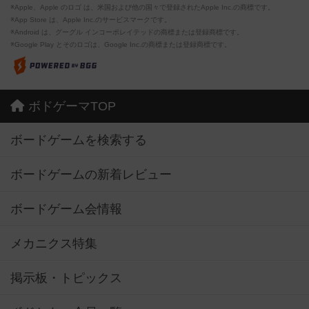
※Apple、Apple のロゴ は、米国および他の国々で登録されたApple Inc.の商標です。
※App Store は、Apple Inc.のサービスマークです。
※Android は、グーグル インコーポレイテッドの商標または登録商標です。
※Google Play とそのロゴは、Google Inc.の商標または登録商標です。
ボドゲーマTOP
ボードゲームを検索する
ボードゲームの新着レビュー
ボードゲーム会情報
メカニクス特集
掲示板・トピックス