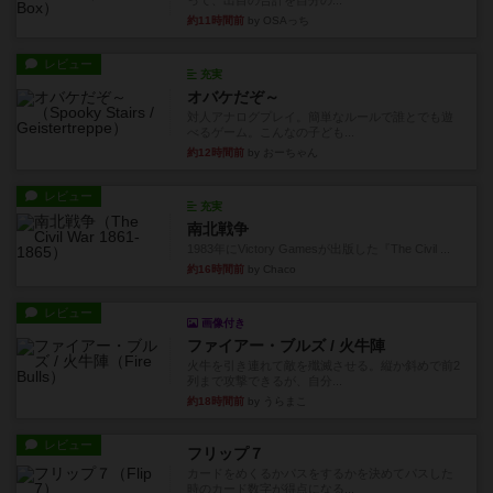
って、出目の合計を自分の...
約11時間前
by OSAっち
レビュー
充実
オバケだぞ～
対人アナログプレイ。簡単なルールで誰とでも遊
べるゲーム。こんなの子ども...
約12時間前
by おーちゃん
レビュー
充実
南北戦争
1983年にVictory Gamesが出版した『The Civil ...
約16時間前
by Chaco
レビュー
画像付き
ファイアー・ブルズ / 火牛陣
火牛を引き連れて敵を殲滅させる。縦か斜めで前2
列まで攻撃できるが、自分...
約18時間前
by うらまこ
レビュー
フリップ７
カードをめくるかパスをするかを決めてパスした
時のカード数字が得点になる...