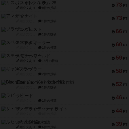
リスボン・トラム 28
73
PT
紹介文あり
9件の投稿
アマナイト
73
PT
紹介文なし
1件の投稿
ブラヴェスト
66
PT
紹介文なし
1件の投稿
スペクタキュラー
60
PT
紹介文なし
1件の投稿
スモールワールド
59
PT
紹介文あり
13件の投稿
ギャンブラー
58
PT
紹介文なし
2件の投稿
Bitter End ブタペスト救出作戦
52
PT
紹介文なし
1件の投稿
ラピード
46
PT
紹介文なし
1件の投稿
ザ・フラッフィー・ライト
44
PT
紹介文なし
0件の投稿
ふたつの城の物語
39
PT
紹介文あり
6件の投稿