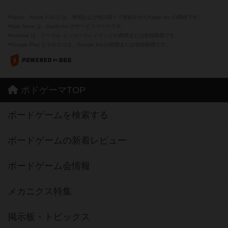
※Apple、Apple のロゴ は、米国および他の国々で登録されたApple Inc.の商標です。
※App Store は、Apple Inc.のサービスマークです。
※Android は、グーグル インコーポレイテッドの商標または登録商標です。
※Google Play とそのロゴは、Google Inc.の商標または登録商標です。
ボドゲーマTOP
ボードゲームを検索する
ボードゲームの新着レビュー
ボードゲーム会情報
メカニクス特集
掲示板・トピックス