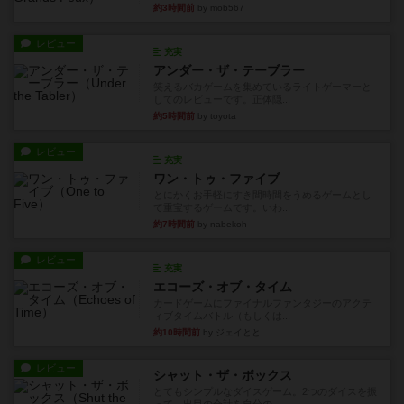
約3時間前
by mob567
レビュー
充実
アンダー・ザ・テーブラー
笑えるバカゲームを集めているライトゲーマーと
してのレビューです。正体隠...
約5時間前
by toyota
レビュー
充実
ワン・トゥ・ファイブ
とにかくお手軽にすき間時間をうめるゲームとし
て重宝するゲームです。いわ...
約7時間前
by nabekoh
レビュー
充実
エコーズ・オブ・タイム
カードゲームにファイナルファンタジーのアクテ
ィブタイムバトル（もしくは...
約10時間前
by ジェイとと
レビュー
シャット・ザ・ボックス
とてもシンプルなダイスゲーム。2つのダイスを振