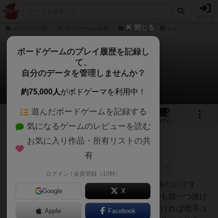
ログイン
閉じる
ボドゲーマTOP
ボードゲームの検索
トイバトル
レビュー
ボードゲームのプレイ履歴を記録し
て、
トイバトル
自分のデータを管理しませんか？
4件のレビュー
約75,000人
がボドゲーマを利用中！
遊んだボードゲームを記録する
1
4
1
トップ
画像
動画
レビュー
カフェ
気になるゲームのレビューを読む
お気に入り作品・所有リストの共
大臣
203名
2名
0
有
ログイン / 会員登録（10秒）
あくり
最近、2人用のゲーム流行ってるみたいです
Google
X
が、このトイバトルは、その中でも頭一つ抜け
てるほど面白いです。数字が大きければ相手コ
Apple
Facebook