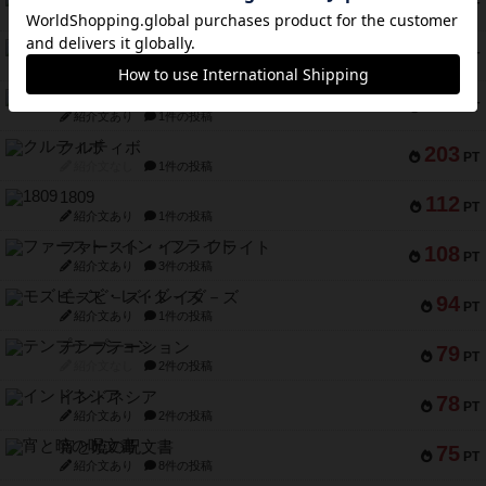
340
PT
紹介文なし
1件の投稿
無限まちがいさがし
322
PT
紹介文あり
2件の投稿
ガルフストライク
217
PT
紹介文あり
1件の投稿
クルティボ
203
PT
紹介文なし
1件の投稿
1809
112
PT
紹介文あり
1件の投稿
ファースト・イン・フライト
108
PT
紹介文あり
3件の投稿
モズビ－ズ・レイダ－ズ
94
PT
紹介文あり
1件の投稿
テンプテーション
79
PT
紹介文なし
2件の投稿
インドネシア
78
PT
紹介文あり
2件の投稿
宵と暁の呪文書
75
PT
紹介文あり
8件の投稿