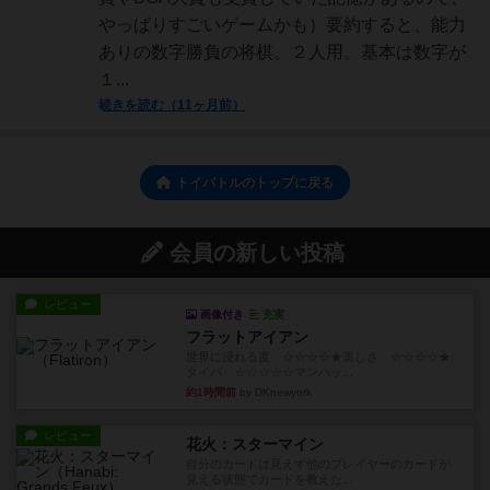
やっぱりすごいゲームかも）要約すると、能力
ありの数字勝負の将棋。２人用。基本は数字が
１...
続きを読む（11ヶ月前）
トイバトルのトップに戻る
会員の新しい投稿
レビュー
画像付き
充実
フラットアイアン
世界に浸れる度 ☆☆☆☆★楽しさ ☆☆☆☆★
タイパ ☆☆☆☆☆マンハッ...
約1時間前
by DKnewyork
レビュー
花火：スターマイン
自分のカードは見えず他のプレイヤーのカードが
見える状態でカードを教えた...