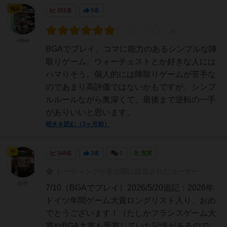
仙人
291名
0名
oliber
BGAでプレイ。コマに能力のあるシンプルな陣
取りゲーム。ウォーチェストとか好きな人には
ハマりそう。個人的には陣取りゲームが苦手な
のであまり高評価ではないかもですが、シンプ
ルルールながら奥深くて、最後まで逆転の一手
がありいいと思います。
続きを読む（3ヶ月前）
神
348名
3名
0
充実
レーティングが非公開に設定されたユーザー
白州
7/10（BGAでプレイ）2026/5/20追記：2026年
ドイツ年間ゲーム大賞ロングリスト入り、おめ
でとうございます！（たしかフランスゲーム大
賞やBGA大賞も受賞していた記憶があるので、