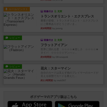
ルール/インスト
画像付き
充実
トランスオリエント・エクスプレス
乗客の皆様、トランスオリエント・エクスプレス
にご乗車ありがとうございま...
約8時間前
by jurong
レビュー
画像付き
充実
フラットアイアン
世界に浸れる度 ☆☆☆☆★楽しさ ☆☆☆☆★
タイパ ☆☆☆☆☆マンハッ...
約9時間前
by DKnewyork
レビュー
花火：スターマイン
自分のカードは見えず他のプレイヤーのカードが
見える状態でカードを教えた...
約11時間前
by mob567
ボドゲーマのアプリ版はこちら