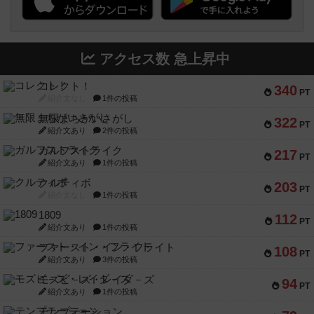
アクセス数 急上昇中
コレクト！
340
PT
紹介文なし
1件の投稿
無限まちがいさがし
322
PT
紹介文あり
2件の投稿
ガルフストライク
217
PT
紹介文あり
1件の投稿
クルティボ
203
PT
紹介文なし
1件の投稿
1809
112
PT
紹介文あり
1件の投稿
ファースト・イン・フライト
108
PT
紹介文あり
3件の投稿
モズビ－ズ・レイダ－ズ
94
PT
紹介文あり
1件の投稿
テンプテーション