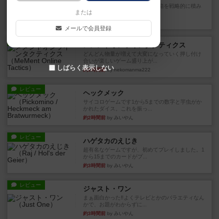
目的あなたの店先に農産物の木箱を戦略的に積み
または
重ねて在庫を最大化し、競合...
35分前
by jurong
メールで会員登録
レビュー
メメントオンラインタクティクス
どんどん物量が増えて大変になっていく押し付け
合いが楽しいゲーム盛り上が...
しばらく表示しない
約1時間前
by nekomanma222
レビュー
ヘックメック
サイコロゲームです1から5までの数字と芋虫がか
かれたダイス。これを振っ...
約2時間前
by みいやん
レビュー
ハゲタカのえじき
超有名なゲームですが、初めてプレイしました。1
から15までのカードがプ...
約3時間前
by みいやん
レビュー
ジャスト・ワン
まぁ面白かった‼️よくテレビとかのバラエティなん
かで、お題がわからずに...
約3時間前
by みいやん