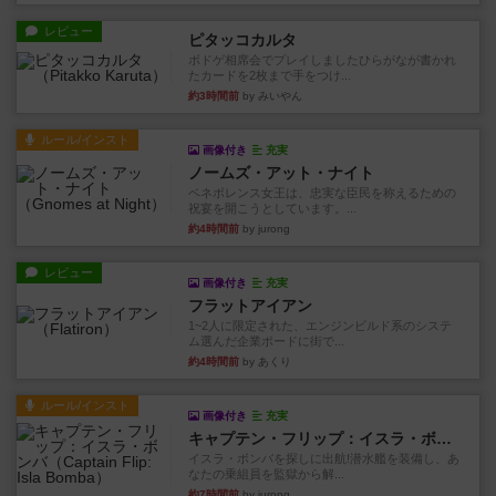
レビュー
ピタッコカルタ
ボドゲ相席会でプレイしましたひらがなが書かれ
たカードを2枚まで手をつけ...
約3時間前
by みいやん
ルール/インスト
画像付き
充実
ノームズ・アット・ナイト
ベネボレンス女王は、忠実な臣民を称えるための
祝宴を開こうとしています。...
約4時間前
by jurong
レビュー
画像付き
充実
フラットアイアン
1~2人に限定された、エンジンビルド系のシステ
ム選んだ企業ボードに街で...
約4時間前
by あくり
ルール/インスト
画像付き
充実
キャプテン・フリップ：イスラ・ボンバ
イスラ・ボンバを探しに出航!潜水艦を装備し、あ
なたの乗組員を監獄から解...
約7時間前
by jurong