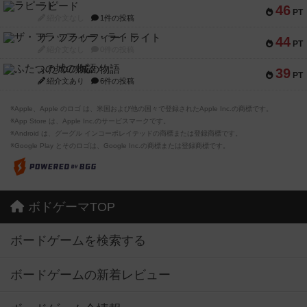
ラピード
46
PT
紹介文なし
1件の投稿
ザ・フラッフィー・ライト
44
PT
紹介文なし
0件の投稿
ふたつの城の物語
39
PT
紹介文あり
6件の投稿
※Apple、Apple のロゴ は、米国および他の国々で登録されたApple Inc.の商標です。
※App Store は、Apple Inc.のサービスマークです。
※Android は、グーグル インコーポレイテッドの商標または登録商標です。
※Google Play とそのロゴは、Google Inc.の商標または登録商標です。
ボドゲーマTOP
ボードゲームを検索する
ボードゲームの新着レビュー