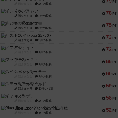
79
PT
紹介文なし
2件の投稿
インドネシア
78
PT
紹介文あり
2件の投稿
宵と暁の呪文書
75
PT
紹介文あり
8件の投稿
リスボン・トラム 28
73
PT
紹介文あり
9件の投稿
アマナイト
73
PT
紹介文なし
1件の投稿
ブラヴェスト
66
PT
紹介文なし
1件の投稿
スペクタキュラー
60
PT
紹介文なし
1件の投稿
スモールワールド
59
PT
紹介文あり
13件の投稿
ギャンブラー
58
PT
紹介文なし
2件の投稿
Bitter End ブタペスト救出作戦
52
PT
紹介文なし
1件の投稿