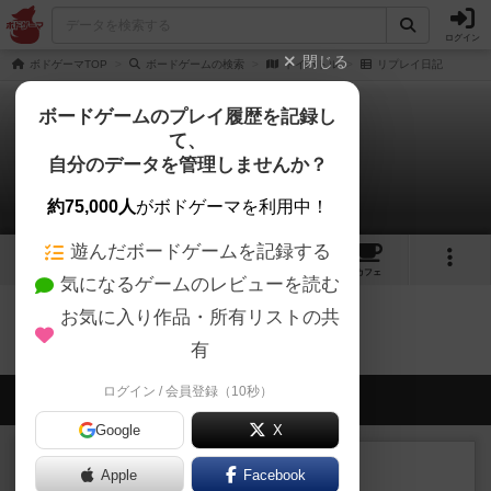
ログイン
閉じる
ボドゲーマTOP
ボードゲームの検索
トイバトル
リプレイ日記
ボードゲームのプレイ履歴を記録し
て、
トイバトル
自分のデータを管理しませんか？
0件のリプレイ日記
約75,000人
がボドゲーマを利用中！
遊んだボードゲームを記録する
1
4
1
トップ
画像
動画
レビュー
カフェ
気になるゲームのレビューを読む
お気に入り作品・所有リストの共
トイバトルのトップに戻る
有
ログイン / 会員登録（10秒）
会員の新しい投稿
Google
X
ルール/インスト
画像付き
充実
Apple
Facebook
マーケットフレッシュ