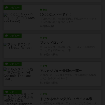
レビュー
充実
〇〇〇こと×××です！
プロポーズ系。制限時間内に手札のカードでアイ
ドルの自己紹介を作ろう！こ...
28日前
の投稿
レビュー
充実
ブレッドロンド
まじかるシリーズの民/ブレイドロンド未経験の
民。とても面白かった。思っ...
約1ヶ月前
の投稿
レビュー
充実
アルカジノ9 〜最期の一葉〜
21枚の山札（5人以上でプレイする場合は35枚の
山札）を各プレイヤーが...
約1ヶ月前
の投稿
レビュー
充実
まじかる☆キングダム：ライスル帝国侵攻（拡張）
正当防衛なら何をやってもいい、まじかるキング