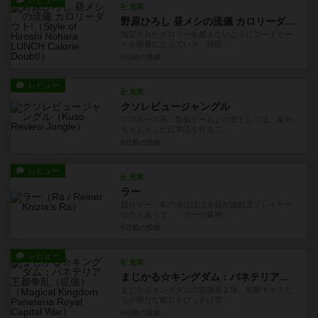
レビュー
充実
野原ひろし 昼メシの流儀 カロリーダウト!
指定されたカロリーを越えないようにフードカー
ドを順番にとっていき、摂取...
6日前
の投稿
レビュー
充実
クソレビュージャングル
プロポーズ系。類似ゲームとの差としては、案外
ちゃんとした日本語を作るこ...
6日前
の投稿
レビュー
充実
ラー
競りゲー。私の卓はほぼ全員が遊戯王プレイヤー
なのもあって、「ラーの翼神...
6日前
の投稿
レビュー
充実
まじかる☆キングダム：パネテリア王都争乱（拡張）
まじかるキングダムの拡張第２弾。初期キャラた
ちが新たな能力をひっさげ登...
6日前
の投稿