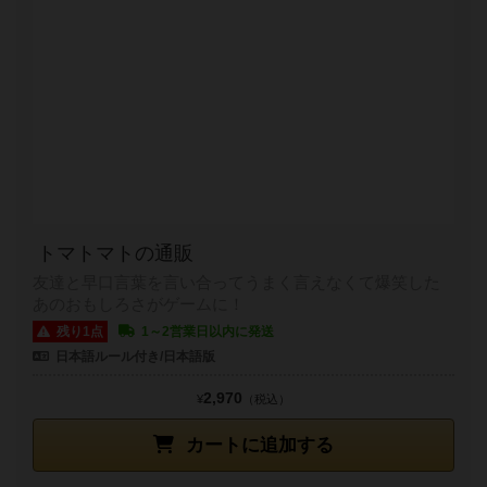
トマトマトの通販
友達と早口言葉を言い合ってうまく言えなくて爆笑した
あのおもしろさがゲームに！
残り1点
1～2営業日以内に発送
日本語ルール付き/日本語版
2,970
¥
（税込）
カートに追加する