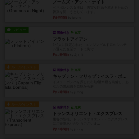
ノームズ・アット・ナイト
ベネボレンス女王は、忠実な臣民を称えるための
祝宴を開こうとしています。...
約9時間前
by jurong
レビュー
画像付き
充実
フラットアイアン
1~2人に限定された、エンジンビルド系のシステ
ム選んだ企業ボードに街で...
約10時間前
by あくり
ルール/インスト
画像付き
充実
キャプテン・フリップ：イスラ・ボンバ
イスラ・ボンバを探しに出航!潜水艦を装備し、あ
なたの乗組員を監獄から解...
約12時間前
by jurong
ルール/インスト
画像付き
充実
トランスオリエント・エクスプレス
乗客の皆様、トランスオリエント・エクスプレス
にご乗車ありがとうございま...
約13時間前
by jurong