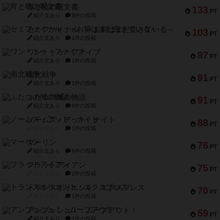
宵と暁の呪文書
133
PT
紹介文あり
8件の投稿
セミファイナル ～お前はまだ生きている～
103
PT
紹介文あり
1件の投稿
ワン・トゥ・ファイブ
97
PT
紹介文あり
1件の投稿
南北戦争
91
PT
紹介文あり
1件の投稿
ふたつの城の物語
91
PT
紹介文あり
6件の投稿
ノームズ・アット・ナイト
88
PT
紹介文なし
1件の投稿
マーリン
76
PT
紹介文あり
6件の投稿
フラットアイアン
75
PT
紹介文なし
2件の投稿
トランスオリエント・エクスプレス
70
PT
紹介文なし
1件の投稿
アンブッシュ！：ムーブアウト！
59
PT
紹介文あり
1件の投稿