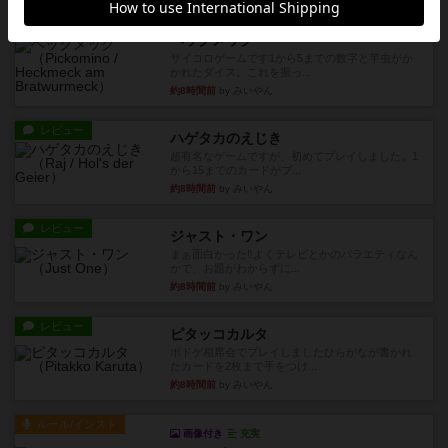
レビュー
ヘックメック
サイコロゲームです1から5までの数字と芋虫がか
かれたダイス。これを振っ...
約8時間前
by みいやん
レビュー
ハゲタカのえじき
超有名なゲームですが、初めてプレイしました。1
から15までのカードがプ...
約8時間前
by みいやん
レビュー
ジャスト・ワン
まぁ面白かった‼️よくテレビとかのバラエティなん
かで、お題がわからずに...
約8時間前
by みいやん
レビュー
ピタッコカルタ
ボドゲ相席会でプレイしましたひらがなが書かれ
たカードを2枚まで手をつけ...
約8時間前
by みいやん
ルール/インスト
画像付き
充実