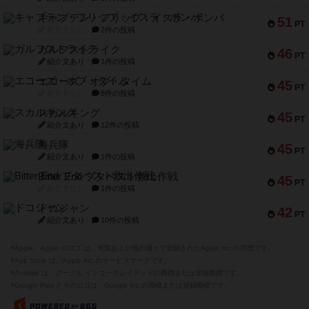
キャプテン・フリップ：イスラ・ボンバ
51
PT
紹介文なし
2件の投稿
ガルフストライク
46
PT
紹介文あり
1件の投稿
エコーズ・オブ・タイム
45
PT
紹介文なし
8件の投稿
スカルキング
45
PT
紹介文あり
12件の投稿
海兵隊
45
PT
紹介文あり
1件の投稿
Bitter End ブタペスト救出作戦
45
PT
紹介文なし
1件の投稿
ドコジャン
42
PT
紹介文あり
10件の投稿
※Apple、Apple のロゴ は、米国および他の国々で登録されたApple Inc.の商標です。
※App Store は、Apple Inc.のサービスマークです。
※Android は、グーグル インコーポレイテッドの商標または登録商標です。
※Google Play とそのロゴは、Google Inc.の商標または登録商標です。