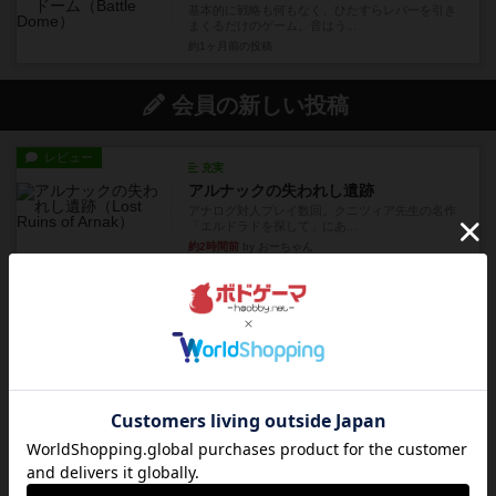
基本的に戦略も何もなく、ひたすらレバーを引き
まくるだけのゲーム。音はう...
約1ヶ月前
の投稿
会員の新しい投稿
レビュー
充実
アルナックの失われし遺跡
アナログ対人プレイ数回。クニツィア先生の名作
「エルドラドを探して」にあ...
約2時間前
by おーちゃん
ルール/インスト
画像付き
充実
マーケットフレッシュ
目的あなたの店先に農産物の木箱を戦略的に積み
重ねて在庫を最大化し、競合...
約6時間前
by jurong
レビュー
メメントオンラインタクティクス
どんどん物量が増えて大変になっていく押し付け
合いが楽しいゲーム盛り上が...
約6時間前
by nekomanma222