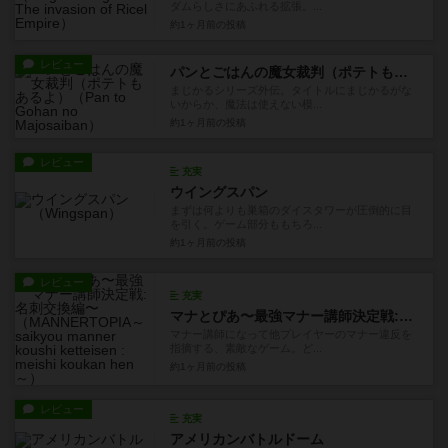
ダムらしさにあふれる拡張。...
約1ヶ月前
の投稿
レビュー
パンとごはんの魔女裁判（ポテトもあるよ）
まじかるシリーズ外伝。タイトルにまじかるがな
いからか、魔法は使えない模...
約1ヶ月前
の投稿
レビュー
充実
ウイングスパン
まずは何よりも巣箱のダイスタワーが圧倒的に目
を引く。ゲーム部分ももちろ...
約1ヶ月前
の投稿
レビュー
充実
マナとぴあ〜最強マナー講師決定戦:名刺交換編〜
マナー講師になって他プレイヤーのマナー違反を
指摘する、素敵なゲーム。ど...
約1ヶ月前
の投稿
レビュー
充実
アメリカンバトルドーム