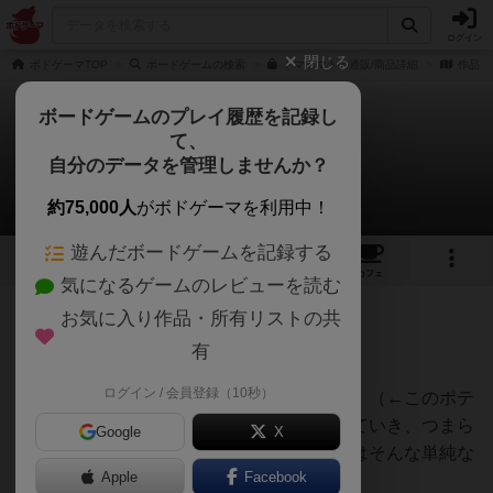
ログイン
閉じる
ボドゲーマTOP
ボードゲームの検索
トマトマトの通販/商品詳細
作品デ
ボードゲームのプレイ履歴を記録し
て、
トマトマト
自分のデータを管理しませんか？
深水あどらさんのレビュー
約75,000人
がボドゲーマを利用中！
遊んだボードゲームを記録する
6
4
27
254
トップ
画像
動画
レビュー
カフェ
気になるゲームのレビューを読む
お気に入り作品・所有リストの共
127名
1名
2
2ヶ月前
有
ログイン / 会員登録（10秒）
「トマト」「マト」「マ」「ト」「ポテト」（←このポテ
トは何？）のカードがランダムに追加されていき、つまら
Google
X
ずにひといきで言いましょうという、基本はそんな単純な
Apple
Facebook
ゲーム。