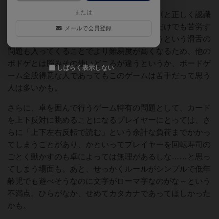
または
案外「ト」と「マ」だけで構成された文字列と正しく認識
することは難しく、単に文字列を目で追うだけでも苦労す
メールで会員登録
るのに、それをひといきで読み上げましょうという滑舌の
問題も入ってくることでより難易度が高くなるため、他の
ボドゲとは脳みその使いどころが違うというか、ボードゲ
しばらく表示しない
ーム全般得意な人であってもこのゲームは苦手だって思う
人は多いかも。
さらに、卓を囲んで行うゲーム特有の問題として、カード
を上下反対に眺めることになるプレイヤーにとっては、さ
らに「上下左右反転で読む」という余計な負荷までかかっ
てしまうことがあり、かといってプレイヤーを回転寿司の
ごとく動かすのも卓によっては無理があるしな……と思っ
てしまう場面も。あと、せっかくルールがシンプルで低年
齢児でも遊べそうなのに文字がローマ字なのがな～という
不満点。ひらがなか、せめてカタカナであってほしかった
かも。