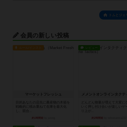
トムとジェ
会員の新しい投稿
ルール/インスト
レビュー
マーケットフレッシュ
メメントオンラインタクテ
目的あなたの店先に農産物の木箱を
どんどん物量が増えて大変に
戦略的に積み重ねて在庫を最大化
いく押し付け合いが楽しいゲ
し、競合...
り上が...
約1時間前
by jurong
約2時間前
by nekomanma222