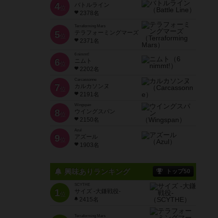
4
バトルライン
位
2378名
Terraforming Mars
5
テラフォーミングマーズ
位
2371名
6 nimmt!
6
ニムト
位
2202名
Carcassonne
7
カルカソンヌ
位
2191名
Wingspan
8
ウイングスパン
位
2150名
Azul
9
アズール
位
1903名
興味ありランキング
トップ50
SCYTHE
1
サイズ -大鎌戦役-
位
2415名
Terraforming Mars