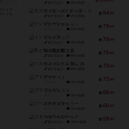
PT
ン
紹介文あり
3件の投稿
プレイヤ
モズビ－ズ・レイダ－ズ
94
PT
カードを
紹介文あり
1件の投稿
テンプテーション
79
PT
紹介文なし
2件の投稿
インドネシア
78
PT
紹介文あり
2件の投稿
宵と暁の呪文書
75
PT
紹介文あり
8件の投稿
リスボン・トラム 28
73
PT
紹介文あり
9件の投稿
アマナイト
73
PT
紹介文なし
1件の投稿
ブラヴェスト
66
PT
紹介文なし
1件の投稿
スペクタキュラー
60
PT
紹介文なし
1件の投稿
スモールワールド
59
PT
紹介文あり
13件の投稿