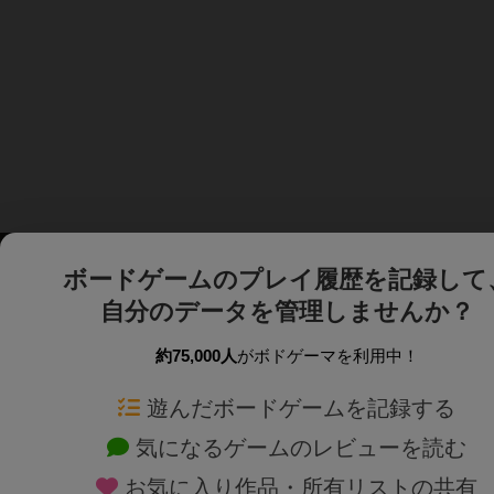
ボードゲームのプレイ履歴を記録して
自分のデータを管理しませんか？
約75,000人
がボドゲーマを利用中！
ボドゲーマTOP
ボードゲーム通販
遊んだボードゲームを記録する
気になるゲームのレビューを読む
ボードゲームを検索する
新作・再入荷情報
お気に入り作品・所有リストの共有
ボードゲームの新着レビュー
定番ボードゲームの通販