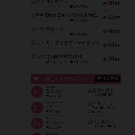
ギャンブラー
58
PT
紹介文なし
2件の投稿
Bitter End ブタペスト救出作戦
52
PT
紹介文なし
1件の投稿
ラピード
46
PT
紹介文なし
1件の投稿
ザ・フラッフィー・ライト
44
PT
紹介文なし
0件の投稿
ふたつの城の物語
39
PT
紹介文あり
6件の投稿
お気に入りランキング
トップ50
Splendor
1
宝石の煌き
位
4041名
Die Siedler von Catan
2
カタン
位
3616名
Dominion
3
ドミニオン
位
2530名
Battle Line