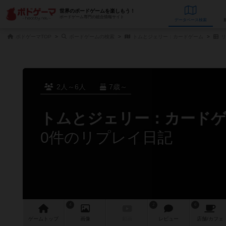
世界のボードゲームを楽しもう！
ボードゲーム専門の総合情報サイト
データベース
検
ボドゲーマTOP
ボードゲームの検索
トムとジェリー：カードゲーム
リ
2人～6人
7歳～
トムとジェリー：カード
0件のリプレイ日記
4
2
6
ゲーム
トップ
画像
動画
レビュー
店舗/
カフェ