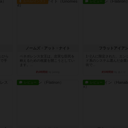
ルール/インスト
レビュー
ノームズ・アット・ナイト
フラットアイア
たひら
ベネボレンス女王は、忠実な臣民を
1~2人に限定された、エン
まで手
称えるための祝宴を開こうとしてい
ド系のシステム選んだ企業
ます。...
街で...
約4時間前
by jurong
約5時間前
by あくり
レビュー
レビュー