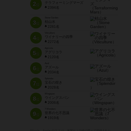
2
テラフォーミングマーズ
位
2394名
Stone Garden
3
枯山水
位
2281名
Viticulture
4
ワイナリーの四季
位
2272名
Agricola
5
アグリコラ
位
2120名
Azul
6
アズール
位
2034名
Splendor
7
宝石の煌き
位
2028名
Wingspan
8
ウイングスパン
位
2006名
7 Wonders
9
世界の七不思議
位
1919名
※Apple、Apple のロゴ は、米国および他の国々で登録された