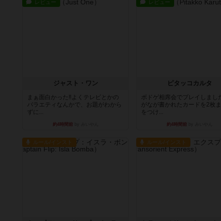
レビュー
レビュー
ジャスト・ワン
ピタッコカルタ
まぁ面白かった‼️よくテレビとかの
ボドゲ相席会でプレイしまし
バラエティなんかで、お題がわから
がなが書かれたカードを2枚
ずに...
をつけ...
約4時間前
by みいやん
約4時間前
by みいやん
ルール/インスト
ルール/インスト