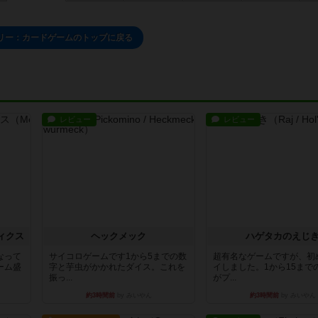
リー：カードゲームのトップに戻る
レビュー
レビュー
ィクス
ヘックメック
ハゲタカのえじ
なって
サイコロゲームです1から5までの数
超有名なゲームですが、初
ーム盛
字と芋虫がかかれたダイス。これを
イしました。1から15まで
振っ...
がプ...
約3時間前
by みいやん
約3時間前
by みいやん