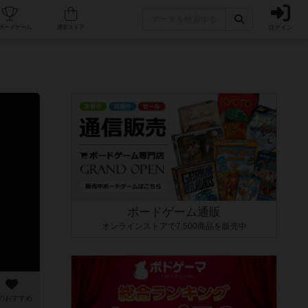
ログイン
カフェ/店舗
人気ボードゲーム
通販ストア
ボードゲーム通販
オンラインストアで7,500商品を販売中
のおすすめ