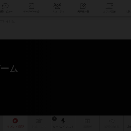
索
新着レビュー
ボードゲーム会
コミュニティ
掲示板一覧
プレイ日記
ゲーム
1
リプレイ
日記
戦略
・コツ
ルール
/インスト
掲示板
拡張/関連
作
次