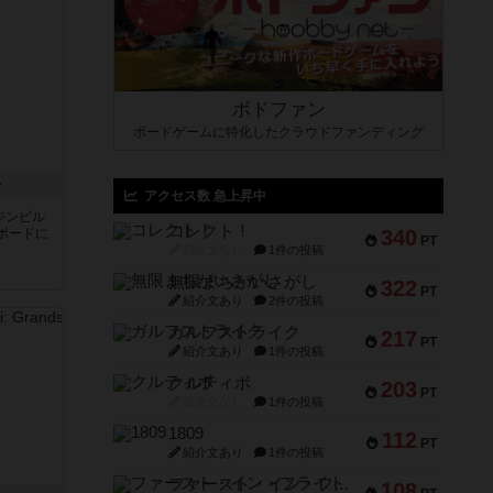
ボドファン
ボードゲームに特化したクラウドファンディング
ン
アクセス数 急上昇中
ジンビル
コレクト！
ボードに
340
PT
紹介文なし
1件の投稿
無限まちがいさがし
322
PT
紹介文あり
2件の投稿
ガルフストライク
217
PT
紹介文あり
1件の投稿
クルティボ
203
PT
紹介文なし
1件の投稿
1809
112
PT
紹介文あり
1件の投稿
ファースト・イン・フライト
108