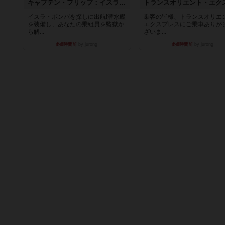
キャプテン・フリップ：イスラ・ボンバ
イスラ・ボンバを探しに出航!潜水艦
乗客の皆様、トランスオリエ
を装備し、あなたの乗組員を監獄か
エクスプレスにご乗車ありが
ら解...
ざいま...
約8時間前
by jurong
約8時間前
by jurong