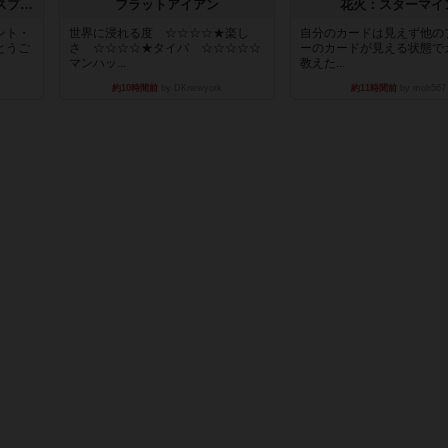
トランスオリエント・エクスプレス
フラットアイアン
花火：スターマイ
ント・
世界に浸れる度 ☆☆☆☆★楽し
自分のカードは見えず他の
とうご
さ ☆☆☆☆★タイパ ☆☆☆☆☆
ーのカードが見える状態で
マンハッ...
教えた...
約10時間前
by DKnewyork
約11時間前
by mob567