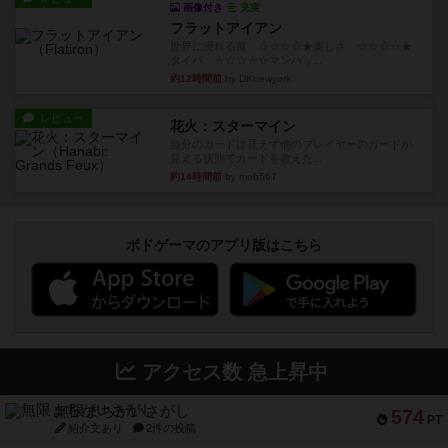
画像付き
充実
フラットアイアン
世界に浸れる度 ☆☆☆☆★楽しさ ☆☆☆☆★
タイパ ☆☆☆☆☆マンハッ...
約12時間前
by DKnewyork
レビュー
花火：スターマイン
自分のカードは見えず他のプレイヤーのカードが
見える状態でカードを教えた...
約14時間前
by mob567
ボドゲーマのアプリ版はこちら
アクセス数 急上昇中
無限まちがいさがし
574
PT
紹介文あり
2件の投稿