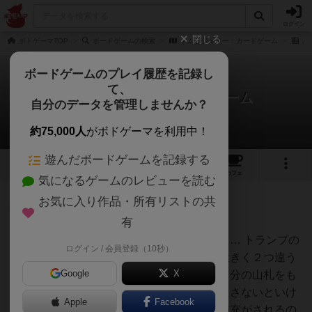
ログイン
閉じる
ボドゲーマTOP
ボードゲームの検索
トムとジェリー：カードゲーム
ル
ボードゲームのプレイ履歴を記録し
て、
トムとジェリー：カードゲーム
自分のデータを管理しませんか？
1件のルール/インスト
約75,000人
がボドゲーマを利用中！
遊んだボードゲームを記録する
4
2
6
トップ
画像
動画
レビュー
カフェ
気になるゲームのレビューを読む
お気に入り作品・所有リストの共
国王
220名
1名
0
有
トム＆ジェリーカードゲームとは… トランプの
ログイン / 会員登録（10秒）
大ちゃん@ボ
大富豪のようなルールですが、大きく２つ違う
ードゲームル
ール専門ちゃ
Google
X
ところがあります。まず、各人自分の山札をも
んねる
っていて手札と山札の両方をなくさないといけ
Apple
Facebook
ない。カードを出せば山札から補充がされるの