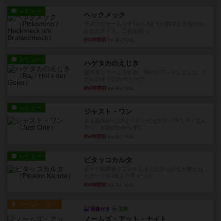
レビュー
ヘックメック
サイコロゲームです1から5までの数字と芋虫がか
かれたダイス。これを振っ...
約5時間前
by みいやん
レビュー
ハゲタカのえじき
超有名なゲームですが、初めてプレイしました。1
から15までのカードがプ...
約6時間前
by みいやん
レビュー
ジャスト・ワン
まぁ面白かった‼️よくテレビとかのバラエティなん
かで、お題がわからずに...
約6時間前
by みいやん
レビュー
ピタッコカルタ
ボドゲ相席会でプレイしましたひらがなが書かれ
たカードを2枚まで手をつけ...
約6時間前
by みいやん
ルール/インスト
画像付き
充実
ノームズ・アット・ナイト