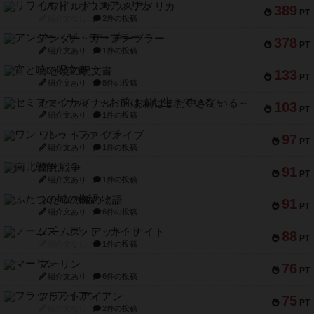
リワイルド：サウスアメリカ
389
PT
紹介文なし
2件の投稿
アンダー・ザ・テーブラー
378
PT
紹介文あり
1件の投稿
宵と暁の呪文書
133
PT
紹介文あり
8件の投稿
セミファイナル ～お前はまだ生きている～
103
PT
紹介文あり
1件の投稿
ワン・トゥ・ファイブ
97
PT
紹介文あり
1件の投稿
南北戦争
91
PT
紹介文あり
1件の投稿
ふたつの城の物語
91
PT
紹介文あり
6件の投稿
ノームズ・アット・ナイト
88
PT
紹介文なし
1件の投稿
マーリン
76
PT
紹介文あり
6件の投稿
フラットアイアン
75
PT
紹介文なし
2件の投稿