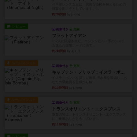
ベネボレンス女王は、忠実な臣民を称えるための
祝宴を開こうとしています。...
約7時間前
by jurong
レビュー
画像付き
充実
フラットアイアン
1~2人に限定された、エンジンビルド系のシステ
ム選んだ企業ボードに街で...
約7時間前
by あくり
ルール/インスト
画像付き
充実
キャプテン・フリップ：イスラ・ボンバ
イスラ・ボンバを探しに出航!潜水艦を装備し、あ
なたの乗組員を監獄から解...
約10時間前
by jurong
ルール/インスト
画像付き
充実
トランスオリエント・エクスプレス
乗客の皆様、トランスオリエント・エクスプレス
にご乗車ありがとうございま...
約11時間前
by jurong
レビュー