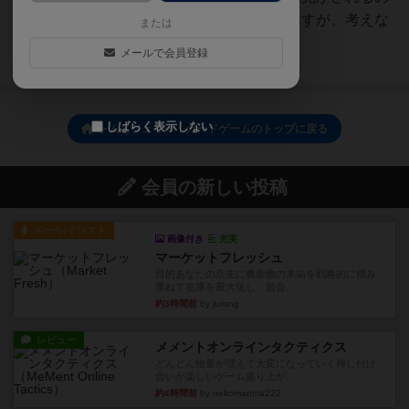
で、どんどん減らすことができますが、考えな
または
いと終盤一気に失速し...
メールで会員登録
続きを読む（約5年前）
しばらく表示しない
トムとジェリー：カードゲームのトップに戻る
会員の新しい投稿
ルール/インスト
画像付き
充実
マーケットフレッシュ
目的あなたの店先に農産物の木箱を戦略的に積み
重ねて在庫を最大化し、競合...
約3時間前
by jurong
レビュー
メメントオンラインタクティクス
どんどん物量が増えて大変になっていく押し付け
合いが楽しいゲーム盛り上が...
約4時間前
by nekomanma222