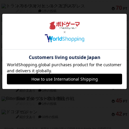
トランスオリエント・エクスプレス
70
PT
紹介文なし
1件の投稿
アンブッシュ！：ムーブアウト！
59
PT
紹介文あり
1件の投稿
キャプテン・フリップ：イスラ・ボンバ
51
PT
紹介文なし
2件の投稿
ガルフストライク
46
PT
紹介文あり
1件の投稿
エコーズ・オブ・タイム
45
PT
紹介文なし
8件の投稿
スカルキング
45
PT
紹介文あり
12件の投稿
海兵隊
45
PT
紹介文あり
1件の投稿
Bitter End ブタペスト救出作戦
45
PT
紹介文なし
1件の投稿
ドコジャン
42
PT
紹介文あり
10件の投稿
※Apple、Apple のロゴ は、米国および他の国々で登録されたApple Inc.の商標です。