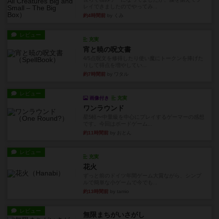
レイできましたのでやってみ...
約4時間前
by くみ
レビュー
充実
宵と暁の呪文書
4/5点呪文を修得したり使い魔にトークンを捧げた
りして得点を増やしてい...
約7時間前
by ワタル
レビュー
画像付き
充実
ワンラウンド
星5軽〜中量級を中心にプレイするゲーマーの感想
です。今回はボードゲーム...
約11時間前
by おとん
レビュー
充実
花火
ずっと前のドイツ年間ゲーム大賞ながら、シンプ
ルで簡単な小ゲームで今でも...
約13時間前
by tamio
レビュー
無限まちがいさがし