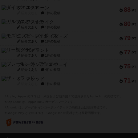
ダイススローン
88
PT
紹介文なし
1件の投稿
ガルフストライク
80
PT
紹介文あり
1件の投稿
モズビ－ズ・レイダ－ズ
79
PT
紹介文あり
1件の投稿
リー対グラント
77
PT
紹介文あり
1件の投稿
ブレーキング・アウェイ
75
PT
紹介文あり
4件の投稿
ザ・フラッド
71
PT
紹介文なし
1件の投稿
※Apple、Apple のロゴ は、米国および他の国々で登録されたApple Inc.の商標です。
※App Store は、Apple Inc.のサービスマークです。
※Android は、グーグル インコーポレイテッドの商標または登録商標です。
※Google Play とそのロゴは、Google Inc.の商標または登録商標です。