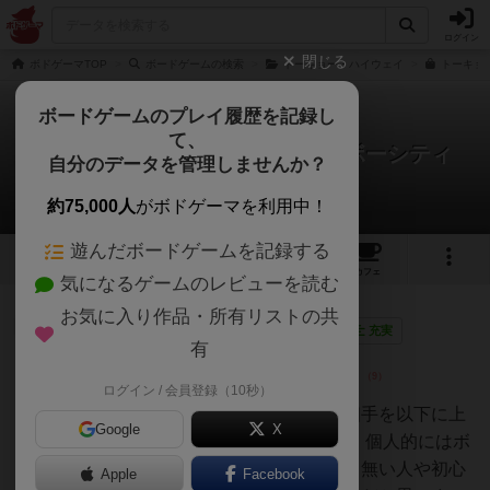
ログイン
閉じる
ボドゲーマTOP
ボードゲームの検索
トーキョー・ハイウェイ
トーキョ
ボードゲームのプレイ履歴を記録し
て、
トーキョーハイウェイ レインボーシティ
自分のデータを管理しませんか？
2件のレビュー
約75,000人
がボドゲーマを利用中！
遊んだボードゲームを記録する
2
2
31
トップ
画像
動画
レビュー
カフェ
気になるゲームのレビューを読む
お気に入り作品・所有リストの共
皇帝
455名
5名
0
画像
充実
有
ログイン / 会員登録（10秒）
ふっかすいそ
ゲームを簡単に一言で表すなら相手を以下に上
Google
X
回るかのバランスゲーム です！！個人的にはボ
ードゲームを好きな人がそうでも無い人や初心
Apple
Facebook