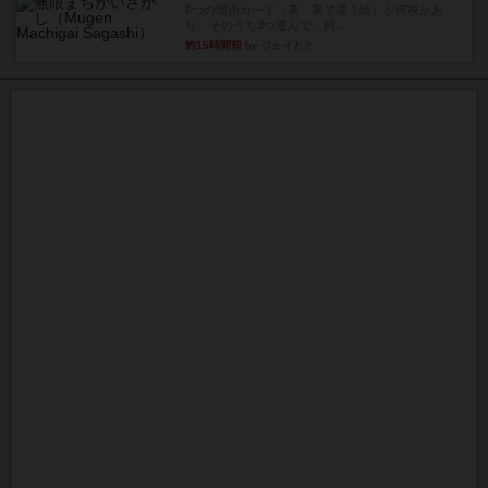
6つの場面カード（表、裏で違う絵）が何枚かあ
り、そのうち3つ選んで、同...
約15時間前
by ジェイとと