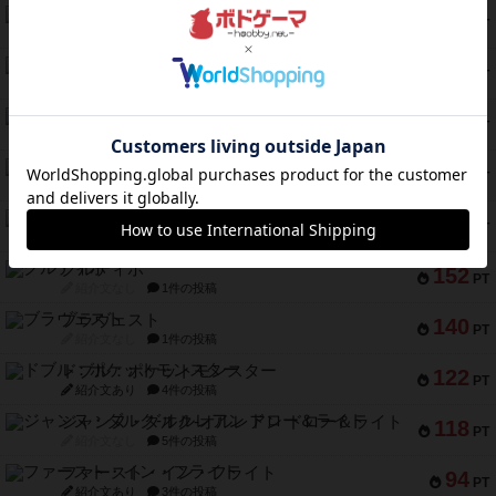
コレクト！
240
PT
紹介文なし
1件の投稿
トリオンフ ア マレンゴ
236
PT
紹介文あり
1件の投稿
エレメンツ
232
PT
紹介文あり
4件の投稿
バー！パーティー
212
PT
紹介文なし
1件の投稿
ギョッと
154
PT
紹介文あり
1件の投稿
クルティボ
152
PT
紹介文なし
1件の投稿
ブラヴェスト
140
PT
紹介文なし
1件の投稿
ドブル：ポケットモンスター
122
PT
紹介文あり
4件の投稿
ジャンヌ・ダルク-オルレアン ドロー＆ライト
118
PT
紹介文なし
5件の投稿
ファースト・イン・フライト
94
PT
紹介文あり
3件の投稿