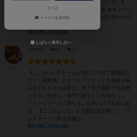
者の人とでも楽しみやすいゲームだと思いま
または
す！【パラメータ】ルールの難易度:★★☆☆☆
ルールの覚えやすさ:★★☆☆☆得点計算のやり
メールで会員登録
やすさ：★★★★☆...
続きを読む（1年以上前）
しばらく表示しない
大賢者
834名
6名
0
モンヤマ
【ここがいい】ゲームが進むにつれて複雑化し
ていく箱庭感。カラフルでフラットな素材が編
み出すカオスな結果は、終了時の撮影で写真映
えする。先ずは「相手の道をくぐる/またぐ」
「ランドマークに降りる」目的だけでも楽しめ
る。【ここがよくない】点数計算が難しい。ラ
ンドマークに降りる前は...
続きを読む（2年以上前）