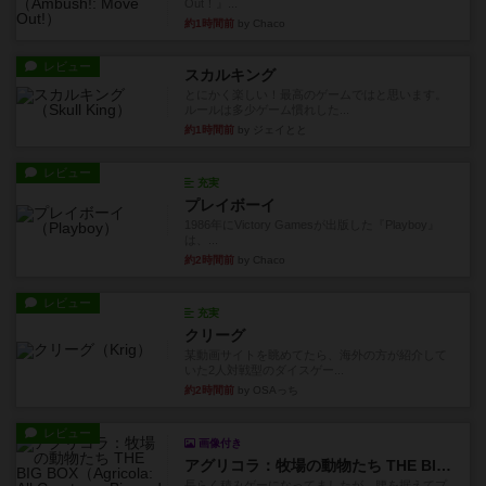
Out！』...
約1時間前
by Chaco
レビュー
スカルキング
とにかく楽しい！最高のゲームではと思います。
ルールは多少ゲーム慣れした...
約1時間前
by ジェイとと
レビュー
充実
プレイボーイ
1986年にVictory Gamesが出版した『Playboy』
は、...
約2時間前
by Chaco
レビュー
充実
クリーグ
某動画サイトを眺めてたら、海外の方が紹介して
いた2人対戦型のダイスゲー...
約2時間前
by OSAっち
レビュー
画像付き
アグリコラ：牧場の動物たち THE BIG BOX
長らく積みゲーになってましたが、腰を据えてプ