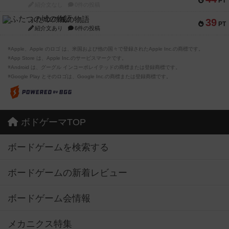
PT
紹介文なし
0件の投稿
ふたつの城の物語
39
PT
紹介文あり
6件の投稿
※Apple、Apple のロゴ は、米国および他の国々で登録されたApple Inc.の商標です。
※App Store は、Apple Inc.のサービスマークです。
※Android は、グーグル インコーポレイテッドの商標または登録商標です。
※Google Play とそのロゴは、Google Inc.の商標または登録商標です。
ボドゲーマTOP
ボードゲームを検索する
ボードゲームの新着レビュー
ボードゲーム会情報
メカニクス特集