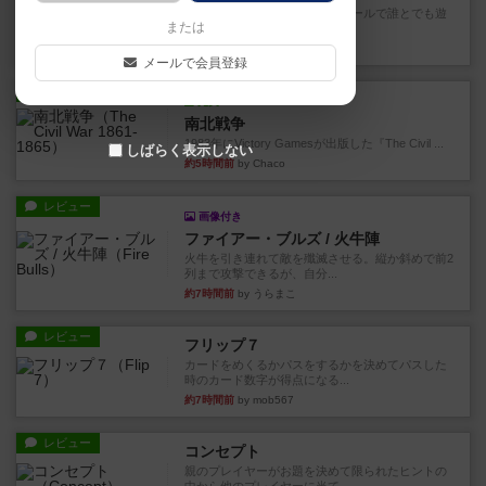
対人アナログプレイ。簡単なルールで誰とでも遊
または
べるゲーム。こんなの子ども...
約1時間前
by おーちゃん
メールで会員登録
レビュー
充実
南北戦争
1983年にVictory Gamesが出版した『The Civil ...
しばらく表示しない
約5時間前
by Chaco
レビュー
画像付き
ファイアー・ブルズ / 火牛陣
火牛を引き連れて敵を殲滅させる。縦か斜めで前2
列まで攻撃できるが、自分...
約7時間前
by うらまこ
レビュー
フリップ７
カードをめくるかパスをするかを決めてパスした
時のカード数字が得点になる...
約7時間前
by mob567
レビュー
コンセプト
親のプレイヤーがお題を決めて限られたヒントの