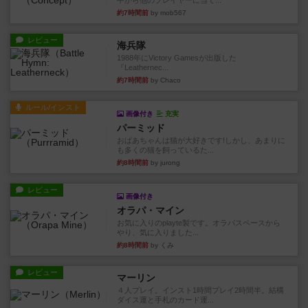
中から他のプレイヤーに当て...
約7時間前
by mob567
レビュー
海兵隊
1988年にVictory Gamesが出版した
『Leathernec...
約7時間前
by Chaco
ルール/インスト
画像付き
充実
パーミッド
おばあちゃんは猫が大好きです!しかし、あまりに
も多くの猫を飼っているた...
約8時間前
by jurong
レビュー
画像付き
オラパ・マイン
お気に入りのplayte製です。オラパスペースから
やり、気に入りました...
約8時間前
by くみ
レビュー
マーリン
４人プレイ。インスト1時間プレイ2時間半。結構
ダイス運と手札のカード運...