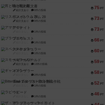
宵と暁の呪文書
75
PT
紹介文あり
8件の投稿
リスボン・トラム 28
73
PT
紹介文あり
9件の投稿
アマナイト
73
PT
紹介文なし
1件の投稿
ブラヴェスト
66
PT
紹介文なし
1件の投稿
スペクタキュラー
60
PT
紹介文なし
1件の投稿
スモールワールド
59
PT
紹介文あり
13件の投稿
ギャンブラー
58
PT
紹介文なし
2件の投稿
Bitter End ブタペスト救出作戦
52
PT
紹介文なし
1件の投稿
ラピード
46
PT
紹介文なし
1件の投稿
ザ・フラッフィー・ライト
44