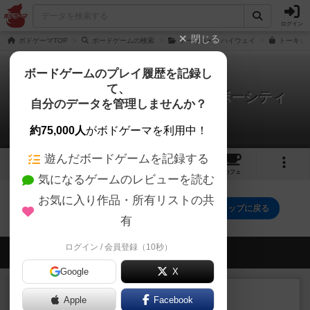
ログイン
閉じる
ボドゲーマTOP
ボードゲームの検索
トーキョー・ハイウェイ
トーキョ
ボードゲームのプレイ履歴を記録し
て、
トーキョーハイウェイ レインボーシティ
自分のデータを管理しませんか？
0件の動画
約75,000人
がボドゲーマを利用中！
遊んだボードゲームを記録する
2
2
31
トップ
画像
動画
レビュー
カフェ
気になるゲームのレビューを読む
お気に入り作品・所有リストの共
トーキョーハイウェイ レインボーシティのトップに戻る
有
ログイン / 会員登録（10秒）
会員の新しい投稿
Google
X
レビュー
充実
Apple
Facebook
オバケだぞ～