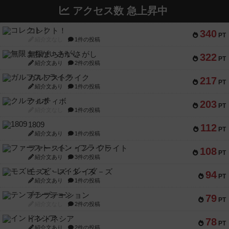
アクセス数 急上昇中
コレクト！
340
PT
紹介文なし
1件の投稿
無限まちがいさがし
322
PT
紹介文あり
2件の投稿
ガルフストライク
217
PT
紹介文あり
1件の投稿
クルティボ
203
PT
紹介文なし
1件の投稿
1809
112
PT
紹介文あり
1件の投稿
ファースト・イン・フライト
108
PT
紹介文あり
3件の投稿
モズビ－ズ・レイダ－ズ
94
PT
紹介文あり
1件の投稿
テンプテーション
79
PT
紹介文なし
2件の投稿
インドネシア
78
PT
紹介文あり
2件の投稿