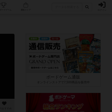
ログイン
カフェ/店舗
人気ボードゲーム
通販ストア
ボードゲーム通販
オンラインストアで7,500商品を販売中
のおすすめ