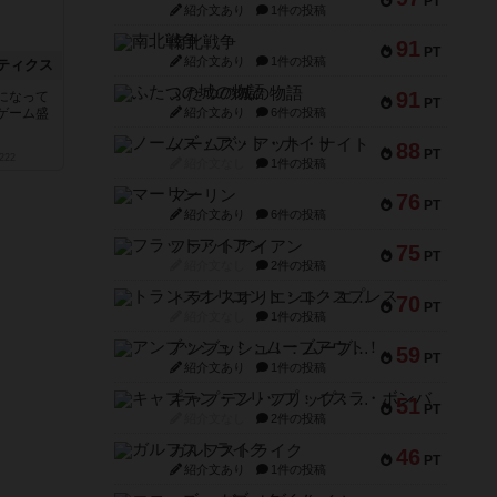
PT
紹介文あり
1件の投稿
南北戦争
91
PT
紹介文あり
1件の投稿
ティクス
ふたつの城の物語
91
になって
PT
ゲーム盛
紹介文あり
6件の投稿
ノームズ・アット・ナイト
88
PT
222
紹介文なし
1件の投稿
マーリン
76
PT
紹介文あり
6件の投稿
フラットアイアン
75
PT
紹介文なし
2件の投稿
トランスオリエント・エクスプレス
70
PT
紹介文なし
1件の投稿
アンブッシュ！：ムーブアウト！
59
PT
紹介文あり
1件の投稿
キャプテン・フリップ：イスラ・ボンバ
51
PT
紹介文なし
2件の投稿
ガルフストライク
46
PT
紹介文あり
1件の投稿