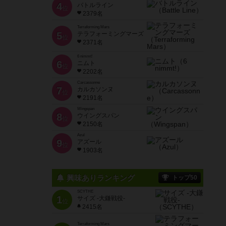
4
バトルライン
位
2379名
Terraforming Mars
5
テラフォーミングマーズ
位
2371名
6 nimmt!
6
ニムト
位
2202名
Carcassonne
7
カルカソンヌ
位
2191名
Wingspan
8
ウイングスパン
位
2150名
Azul
9
アズール
位
1903名
興味ありランキング
トップ50
SCYTHE
1
サイズ -大鎌戦役-
位
2415名
Terraforming Mars