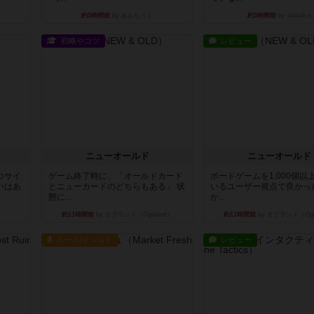
約5時間前
by あんちっく
約5時間前
by daisdice
戦略やコツ
レビュー
ニューオールド
ニューオールド
つサイ
ゲーム終了時に、「オールドカード
ボードゲームを1,000個以
いはあ
とニューカードのどちらもある」 状
いるユーザー視点で良かっ
態に...
か...
約11時間前
by オグランド（Oguland）
約11時間前
by オグランド（Ogu
ルール/インスト
レビュー