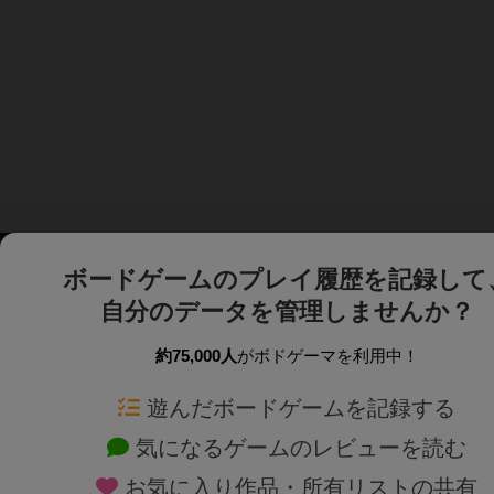
ボードゲームのプレイ履歴を記録して
自分のデータを管理しませんか？
約75,000人
がボドゲーマを利用中！
ボドゲーマTOP
ボードゲーム通販
遊んだボードゲームを記録する
気になるゲームのレビューを読む
ボードゲームを検索する
新作・再入荷情報
お気に入り作品・所有リストの共有
ボードゲームの新着レビュー
定番ボードゲームの通販