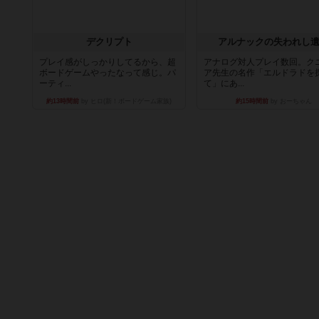
デクリプト
アルナックの失われし
プレイ感がしっかりしてるから、超
アナログ対人プレイ数回。ク
ボードゲームやったなって感じ。パ
ア先生の名作「エルドラドを
ーティ...
て」にあ...
約13時間前
by ヒロ(新！ボードゲーム家族)
約15時間前
by おーちゃん