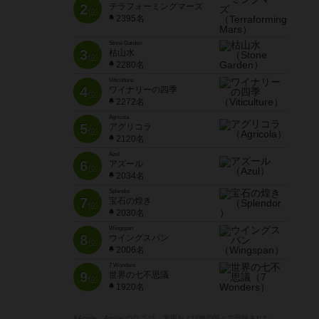
2
テラフォーミングマーズ
位
2395名
Stone Garden
3
枯山水
位
2280名
Viticulture
4
ワイナリーの四季
位
2272名
Agricola
5
アグリコラ
位
2120名
Azul
6
アズール
位
2034名
Splendor
7
宝石の煌き
位
2030名
Wingspan
8
ウイングスパン
位
2006名
7 Wonders
9
世界の七不思議
位
1920名
※Apple、Apple のロゴ は、米国および他の国々で登録された