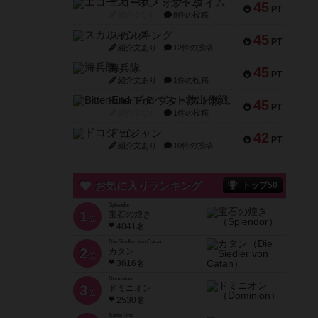
エコーズ・オブ・タイム
45
PT
紹介文なし
8件の投稿
スカルキング
45
PT
紹介文あり
12件の投稿
海兵隊
45
PT
紹介文あり
1件の投稿
Bitter End ブタペスト救出作戦
45
PT
紹介文なし
1件の投稿
ドコジャン
42
PT
紹介文あり
10件の投稿
お気に入りランキング
トップ50
Splendor
1
宝石の煌き
位
4041名
Die Siedler von Catan
2
カタン
位
3616名
Dominion
3
ドミニオン
位
2530名
Battle Line