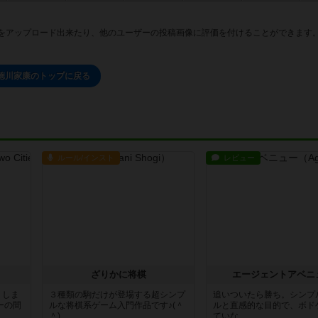
をアップロード出来たり、他のユーザーの投稿画像に評価を付けることができます
徳川家康のトップに戻る
ルール/インスト
レビュー
ざりかに将棋
エージェントアベニ
りしま
３種類の駒だけが登場する超シンプ
追いついたら勝ち。シンプ
ーの間
ルな将棋系ゲーム入門作品です♪(＾
ルと直感的な目的で、ボド
＾)...
ていな...