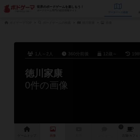
世界のボードゲームを楽しもう！
ボードゲーム専門の総合情報サイト
データベース
検
ボドゲーマTOP
ボードゲームの検索
徳川家康
画像
1人～2人
360分前後
12歳～
19
徳川家康
0件の画像
1
ゲーム
トップ
画像
動画
レビュー
店舗/
カフェ