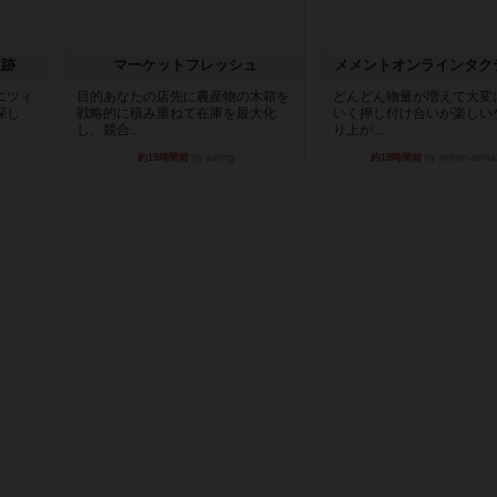
遺跡
マーケットフレッシュ
メメントオンラインタク
ニツィ
目的あなたの店先に農産物の木箱を
どんどん物量が増えて大変
探し
戦略的に積み重ねて在庫を最大化
いく押し付け合いが楽しい
し、競合...
り上が...
約19時間前
by jurong
約19時間前
by nekomanma