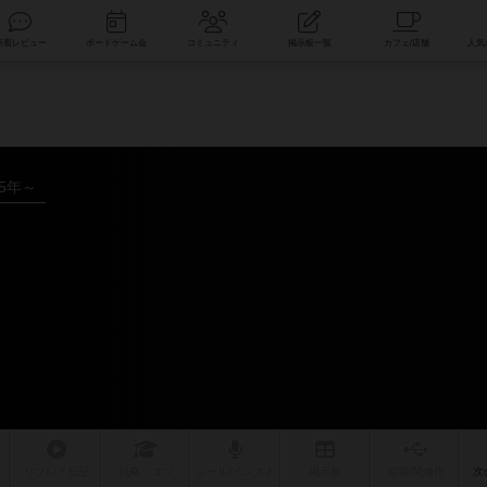
索
新着レビュー
ボードゲーム会
コミュニティ
掲示板一覧
85年～
リプレイ
日記
戦略
・コツ
ルール
/インスト
掲示板
拡張/関連
作
次