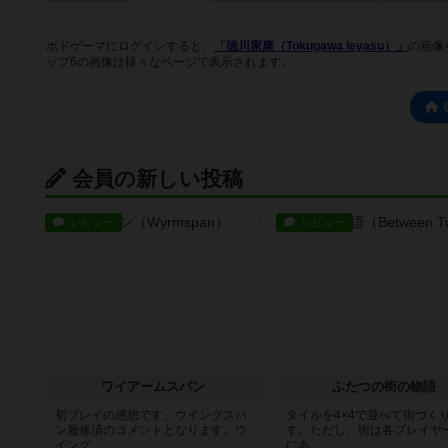
ボドゲーマにログインすると、
「徳川家康（Tokugawa Ieyasu）」
の画像
ップ6の画像は様々なページで表示されます。
会員の新しい投稿
レビュー
レビュー
ワイアームスパン
ふたつの街の物語
初プレイの感想です。ウイングスパ
タイルを4×4で並べて街づく
ン履修済のコメントとなります。ウ
す。ただし、街は各プレイヤ
イング...
にあ...