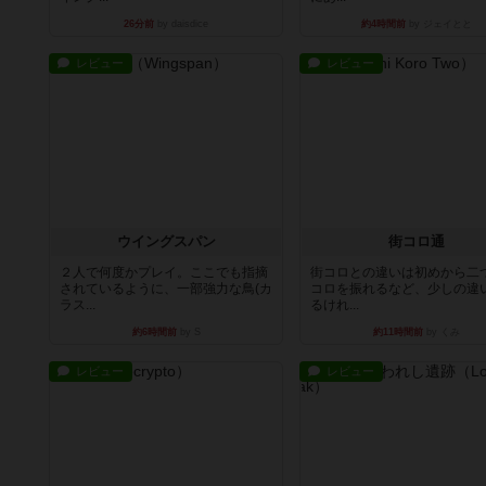
26分前
by daisdice
約4時間前
by ジェイとと
レビュー
レビュー
ウイングスパン
街コロ通
２人で何度かプレイ。ここでも指摘
街コロとの違いは初めから二
されているように、一部強力な鳥(カ
コロを振れるなど、少しの違
ラス...
るけれ...
約6時間前
by S
約11時間前
by くみ
レビュー
レビュー