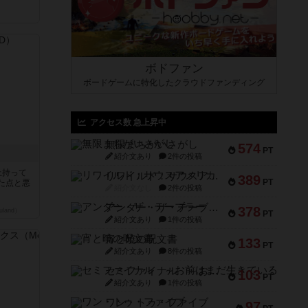
ボドファン
ボードゲームに特化したクラウドファンディング
アクセス数 急上昇中
無限まちがいさがし
574
PT
紹介文あり
2件の投稿
上持って
リワイルド：サウスアメリカ
389
PT
た点と悪
紹介文なし
2件の投稿
アンダー・ザ・テーブラー
378
land）
PT
紹介文あり
1件の投稿
宵と暁の呪文書
133
PT
紹介文あり
8件の投稿
セミファイナル ～お前はまだ生きている～
103
PT
紹介文あり
1件の投稿
ワン・トゥ・ファイブ
97