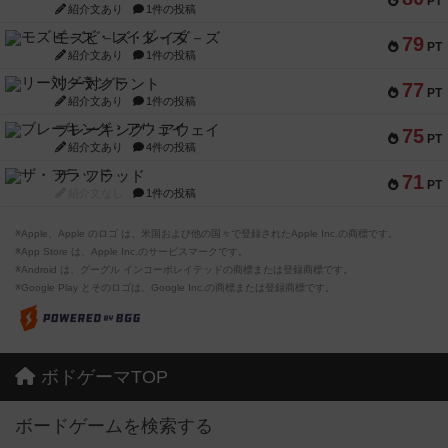
PT
紹介文あり
1件の投稿
モズビ－ズ・レイダ－ズ
79
PT
紹介文あり
1件の投稿
リー対グラント
77
PT
紹介文あり
1件の投稿
ブレーキング・アウェイ
75
PT
紹介文あり
4件の投稿
ザ・フラッド
71
PT
紹介文なし
1件の投稿
※Apple、Apple のロゴ は、米国および他の国々で登録されたApple Inc.の商標です。
※App Store は、Apple Inc.のサービスマークです。
※Android は、グーグル インコーポレイテッドの商標または登録商標です。
※Google Play とそのロゴは、Google Inc.の商標または登録商標です。
ボドゲーマTOP
ボードゲームを検索する