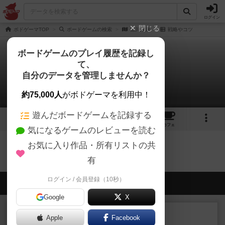
ログイン
閉じる
ボドゲーマTOP
ボードゲームの検索
徳川家康
戦略やコツ
ボードゲームのプレイ履歴を記録し
て、
徳川家康
自分のデータを管理しませんか？
0件の戦略やコツ
約75,000人
がボドゲーマを利用中！
遊んだボードゲームを記録する
1
トップ
画像
動画
レビュー
カフェ
気になるゲームのレビューを読む
お気に入り作品・所有リストの共
徳川家康のトップに戻る
有
ログイン / 会員登録（10秒）
会員の新しい投稿
Google
X
レビュー
充実
Apple
Facebook
宵と暁の呪文書