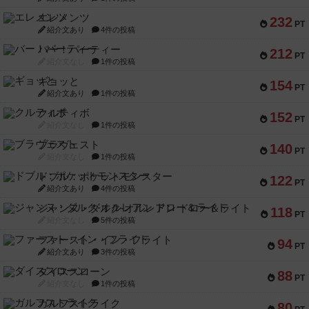
エレメンツ
232
PT
紹介文あり
4件の投稿
バー！パーティー
212
PT
紹介文なし
1件の投稿
ギョッと
154
PT
紹介文あり
1件の投稿
クルティボ
152
PT
紹介文なし
1件の投稿
ブラヴェスト
140
PT
紹介文なし
1件の投稿
ドブル：ポケットモンスター
122
PT
紹介文あり
4件の投稿
ジャンヌ・ダルク-オルレアン ドロー＆ライト
118
PT
紹介文なし
5件の投稿
ファースト・イン・フライト
94
PT
紹介文あり
3件の投稿
ダイススローン
88
PT
紹介文なし
1件の投稿
ガルフストライク
80