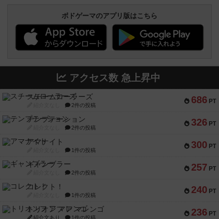
ボドゲーマのアプリ版はこちら
アクセス数 急上昇中
スチームローラーズ
686
PT
紹介文なし
2件の投稿
テンプテーション
326
PT
紹介文なし
2件の投稿
アマナイト
300
PT
紹介文なし
1件の投稿
ギャンブラー
257
PT
紹介文なし
2件の投稿
コレクト！
240
PT
紹介文なし
1件の投稿
トリオンフ ア マレンゴ
236
PT
紹介文あり
1件の投稿