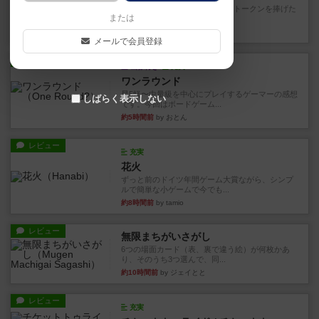
4/5点呪文を修得したり使い魔にトークンを捧げた
または
りして得点を増やしてい...
約1時間前
by ワタル
メールで会員登録
レビュー
画像付き
充実
ワンラウンド
星5軽〜中量級を中心にプレイするゲーマーの感想
しばらく表示しない
です。今回はボードゲーム...
約5時間前
by おとん
レビュー
充実
花火
ずっと前のドイツ年間ゲーム大賞ながら、シンプ
ルで簡単な小ゲームで今でも...
約8時間前
by tamio
レビュー
無限まちがいさがし
6つの場面カード（表、裏で違う絵）が何枚かあ
り、そのうち3つ選んで、同...
約10時間前
by ジェイとと
レビュー
充実