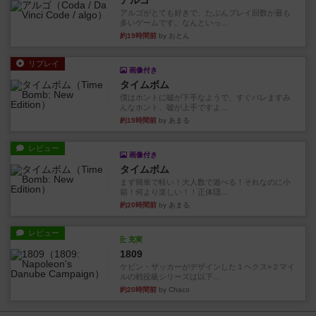
アルゴ
アルゴがとても好きで、たぶんプレイ回数が最も
多いゲームです。なんといっ...
約19時間前
by おとん
リプレイ
画像付き
タイムボム
僕はホントに嘘が下手なようで、すぐバレますみ
んなホント、嘘が上手ですよ...
約19時間前
by あまる
レビュー
画像付き
タイムボム
まず簡単で軽い！大人数で遊べる！それなのに小
箱！何より楽しい！！正体隠...
約20時間前
by あまる
レビュー
充実
1809
ケビン・ザッカーがデザインした１ヘクス=２マイ
ルの戦役級シリーズは以下...
約20時間前
by Chaco