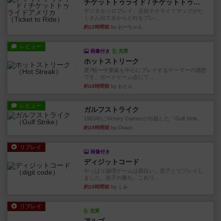
チケットトゥライド / チケットトゥライドアメリカ
デジタルソロプレイ。元祖チケライ？マップがた
くさん出てるからどれをプレ...
約12時間前
by おーちゃん
レビュー
画像付き
充実
ホットストリーク
星7軽〜中量級を中心にプレイするゲーマーの感想
です。ボードゲーム会にて...
約18時間前
by おとん
レビュー
ガルフストライク
1983年にVictory Gamesが出版した『Gulf Strik...
約19時間前
by Chaco
リプレイ
画像付き
ディジットコード
やっぱり論理ゲームは面白い。息子とリプレイし
ました。息子の勝ち。これリ...
約19時間前
by くみ
リプレイ
充実