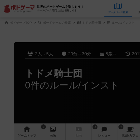
世界のボードゲームを楽しもう！
ボードゲーム専門の総合情報サイト
データベース
検
ボドゲーマTOP
ボードゲームの検索
トドメ騎士団
ルール/インスト
2人～5人
20分～30分
8歳～
20
トドメ騎士団
0件のルール/インスト
3
3
4
ゲーム
トップ
画像
動画
レビュー
店舗/
カフェ