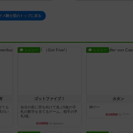
ドメ騎士団のトップに戻る
レビュー
レビュー
河
ゴットファイブ！
カタン
せても
自分の前に背を向けて並ぶ5枚の手
神ゲー
業のい
札の数字を当てるゲーム。相手の手
約2時間前
by アプー
札/場...
約2時間前
by daisdice