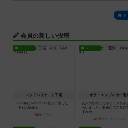
ト
会員の新しい投稿
レビュー
レビュー
レッドバリケ－ド工場
オラニエンブルガー運
1989年にAvalon Hill社が出版した
友人の所持してるゲームをさ
『Red Barrica...
らいました。順番にできる作
ずれか...
8分前
by Chaco
33分前
by おっちょこちょい