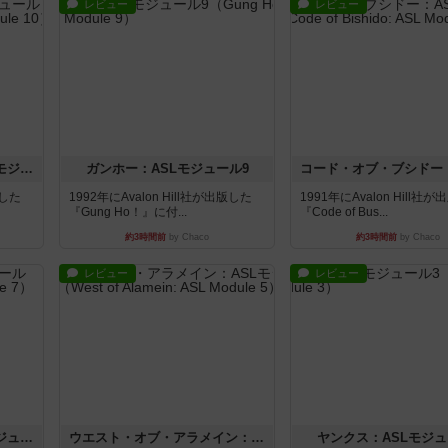
レビュー
レビュー
クロワ・ド・ゲール：ASLモジュール10
ガンホー：ASLモジュール9
版した
1992年にAvalon Hill社が出版した
1991年にAvalon Hill社
『Gung Ho！』に付...
『Code of Bus...
約3時間前
by Chaco
約3時間前
by Chaco
レビュー
レビュー
ホロウレギオンズ：ASLモジュール7
ウエスト・オブ・アラメイン：ASLモジュール5
ヤンクス：ASLモジュ