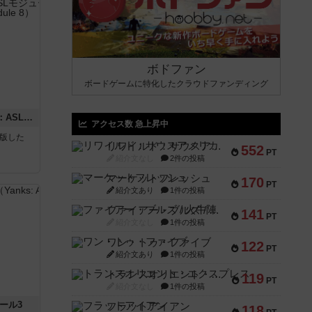
ボドファン
ボードゲームに特化したクラウドファンディング
コード・オブ・ブシドー：ASLモジュール8
アクセス数 急上昇中
が出版した
リワイルド：サウスアメリカ
552
PT
紹介文なし
2件の投稿
マーケットフレッシュ
170
PT
紹介文あり
1件の投稿
ファイアー・ブルズ / 火牛陣
141
PT
紹介文なし
1件の投稿
ワン・トゥ・ファイブ
122
PT
紹介文あり
1件の投稿
トランスオリエント・エクスプレス
119
PT
紹介文なし
1件の投稿
ール3
フラットアイアン
118