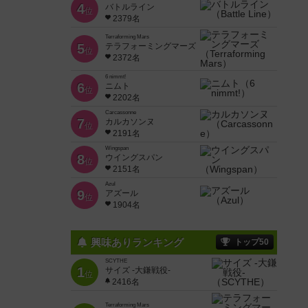
4
バトルライン
位
2379名
Terraforming Mars
5
テラフォーミングマーズ
位
2372名
6 nimmt!
6
ニムト
位
2202名
Carcassonne
7
カルカソンヌ
位
2191名
Wingspan
8
ウイングスパン
位
2151名
Azul
9
アズール
位
1904名
興味ありランキング
トップ50
SCYTHE
1
サイズ -大鎌戦役-
位
2416名
Terraforming Mars