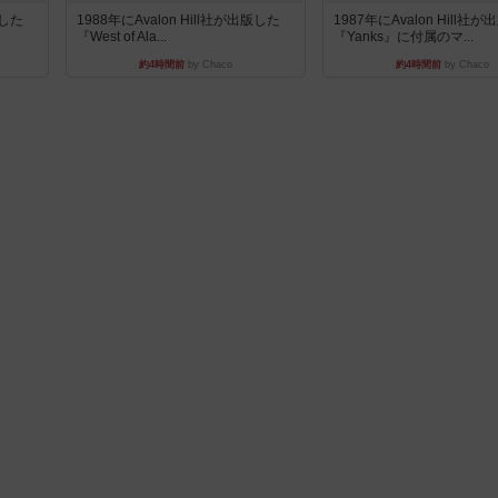
版した
1988年にAvalon Hill社が出版した
1987年にAvalon Hill社
『West of Ala...
『Yanks』に付属のマ...
約4時間前
by Chaco
約4時間前
by Chaco