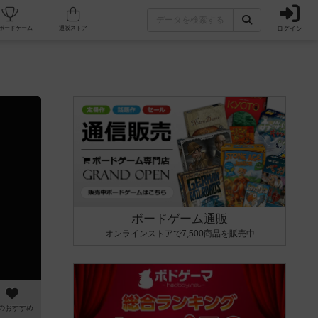
ログイン
カフェ/店舗
人気ボードゲーム
通販ストア
ボードゲーム通販
オンラインストアで7,500商品を販売中
のおすすめ