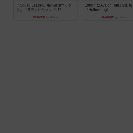
『Squad Leader』用の追加マップ
1989年にAvalon Hill社が出
として発売されたマップ#11...
『Hollow Legi...
約3時間前
by Chaco
約4時間前
by Chaco