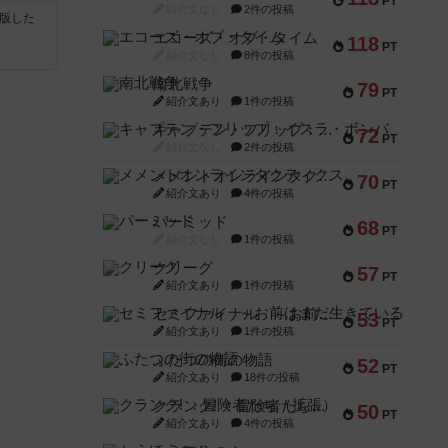
PT
紹介文なし
2件の投稿
が出版した
エコーズ・オブ・タイム
118
PT
紹介文なし
8件の投稿
南北戦争
79
PT
紹介文あり
1件の投稿
キャプテン・フリップ：イスラ・ボンバ
72
PT
紹介文なし
2件の投稿
メメントオンラインタクティクス
70
PT
紹介文あり
4件の投稿
パーミッド
68
PT
紹介文なし
1件の投稿
クリーグ
57
PT
紹介文あり
1件の投稿
セミファイナル ～お前はまだ生きている～
53
PT
紹介文あり
1件の投稿
ふたつの街の物語
52
PT
紹介文あり
18件の投稿
クランク! ：冒険者たち（拡張）
50
PT
紹介文あり
4件の投稿