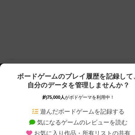
ボードゲームのプレイ履歴を記録して
自分のデータを管理しませんか？
約75,000人
がボドゲーマを利用中！
ボドゲーマTOP
ボードゲーム通販
遊んだボードゲームを記録する
気になるゲームのレビューを読む
ボードゲームを検索する
新作・再入荷情報
お気に入り作品・所有リストの共有
ボードゲームの新着レビュー
定番ボードゲームの通販