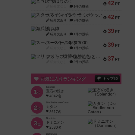
とうほうの！
42
PT
紹介文なし
1件の投稿
スターマイン・ラミー ポケット
42
PT
紹介文あり
2件の投稿
海兵隊
39
PT
紹介文あり
1件の投稿
スーパーストア3000
39
PT
紹介文なし
1件の投稿
フリップ７：復讐心とともに
37
PT
紹介文なし
2件の投稿
お気に入りランキング
トップ50
Splendor
1
宝石の煌き
位
4042名
Die Siedler von Catan
2
カタン
位
3617名
Dominion
3
ドミニオン
位
2530名
Battle Line