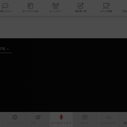
索
新着レビュー
ボードゲーム会
コミュニティ
掲示板一覧
17年～
リプレイ
日記
戦略
・コツ
ルール
/インスト
掲示板
拡張/関連
作
次