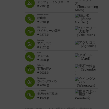
2
テラフォーミングマーズ
位
2396名
Stone Garden
3
枯山水
位
2281名
Viticulture
4
ワイナリーの四季
位
2273名
Agricola
5
アグリコラ
位
2120名
Azul
6
アズール
位
2034名
Splendor
7
宝石の煌き
位
2031名
Wingspan
8
ウイングスパン
位
2007名
7 Wonders
9
世界の七不思議
位
1921名
※Apple、Apple のロゴ は、米国および他の国々で登録された