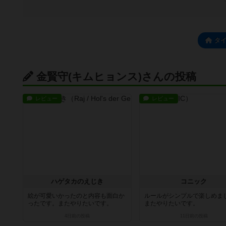
タ
金賢守(キムヒョンス)さんの投稿
レビュー
レビュー
ハゲタカのえじき
コニック
絵が可愛いかったのと内容も面白か
ルールがシンプルで楽しめま
ったです。またやりたいです。
またやりたいです。
4日前
の投稿
11日前
の投稿