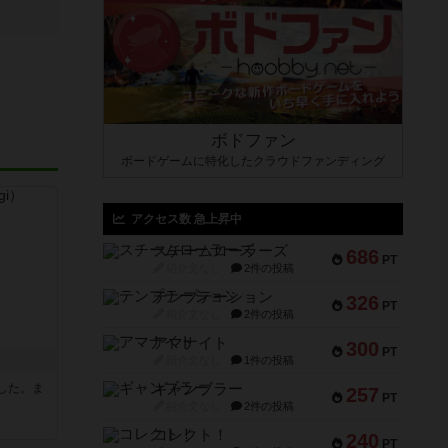
ボドファン
ボードゲームに特化したクラウドファンディング
アクセス数 急上昇中
スチームローラーズ
686
PT
紹介文なし
2件の投稿
テンプテーション
326
PT
紹介文なし
2件の投稿
アマナイト
300
PT
紹介文なし
1件の投稿
した。ま
ギャンブラー
257
PT
紹介文なし
2件の投稿
コレクト！
240
PT