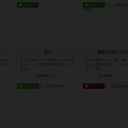
レビュー
レビュー
花火
無限まちがいさが
イする
ずっと前のドイツ年間ゲーム大賞な
6つの場面カード（表、裏
ボード
がら、シンプルで簡単な小ゲームで
絵）が何枚かあり、そのう
今でも...
んで、同...
約12時間前
by tamio
約14時間前
by ジェイと
レビュー
リプレイ