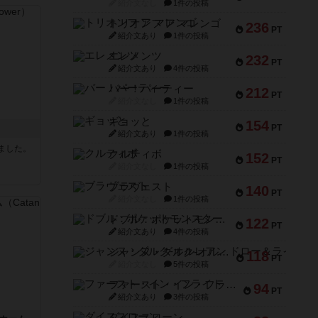
紹介文なし
1件の投稿
トリオンフ ア マレンゴ
236
PT
紹介文あり
1件の投稿
エレメンツ
232
PT
紹介文あり
4件の投稿
バー！パーティー
212
PT
紹介文なし
1件の投稿
ギョッと
154
PT
紹介文あり
1件の投稿
ました。
クルティボ
152
PT
紹介文なし
1件の投稿
ブラヴェスト
140
PT
紹介文なし
1件の投稿
ドブル：ポケットモンスター
122
PT
紹介文あり
4件の投稿
ジャンヌ・ダルク-オルレアン ドロー＆ライト
118
PT
紹介文なし
5件の投稿
ファースト・イン・フライト
94
PT
紹介文あり
3件の投稿
ダイススローン