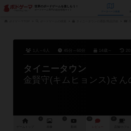
世界のボードゲームを楽しもう！
ボードゲーム専門の総合情報サイト
データベース
検
ボドゲーマTOP
ボードゲームの検索
タイニータウンの通販/商品詳細
作
1人～6人
45分～60分
14歳～
2
タイニータウン
金賢守(キムヒョンス)さ
8
1
14
97
ゲーム
トップ
画像
動画
レビュー
店舗/
カフェ