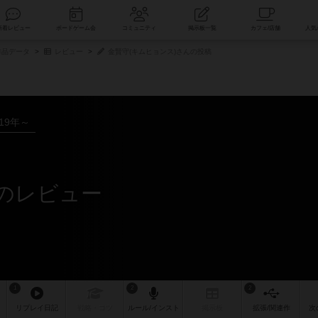
索
新着レビュー
ボードゲーム会
コミュニティ
掲示板一覧
品データ
レビュー
金賢守(キムヒョンス)さんの投稿
019年～
んのレビュー
1
2
2
リプレイ
日記
戦略
・コツ
ルール
/インスト
掲示板
拡張/関連
作
次