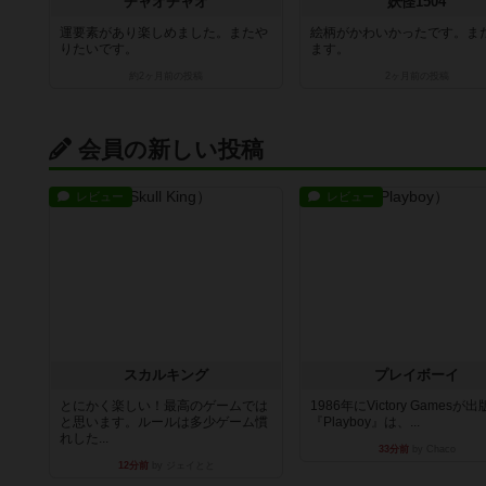
チャオチャオ
妖怪1504
運要素があり楽しめました。またや
絵柄がかわいかったです。ま
りたいです。
ます。
約2ヶ月前
の投稿
2ヶ月前
の投稿
会員の新しい投稿
レビュー
レビュー
スカルキング
プレイボーイ
とにかく楽しい！最高のゲームでは
1986年にVictory Gamesが
と思います。ルールは多少ゲーム慣
『Playboy』は、...
れした...
33分前
by Chaco
12分前
by ジェイとと