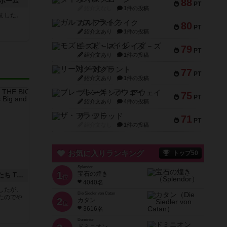
ホーム
88
PT
紹介文なし
1件の投稿
ました。
ガルフストライク
80
PT
紹介文あり
1件の投稿
モズビ－ズ・レイダ－ズ
79
PT
紹介文あり
1件の投稿
リー対グラント
77
PT
紹介文あり
1件の投稿
ブレーキング・アウェイ
75
PT
紹介文あり
4件の投稿
ザ・フラッド
71
PT
紹介文なし
1件の投稿
お気に入りランキング
トップ50
Splendor
1
宝石の煌き
アグリコラ：牧場の動物たち THE BIG BOX
位
4040名
したが、
Die Siedler von Catan
たのでや
2
カタン
位
3616名
Dominion
ドミニオン