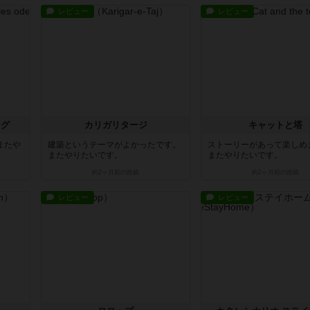
レビュー
レビュー
ング
カリガリタージ
キャットと塔
またや
建築というテーマがよかったです。
ストーリーがあって楽しめ
またやりたいです。
またやりたいです。
約2ヶ月前
の投稿
約2ヶ月前
の投稿
レビュー
レビュー