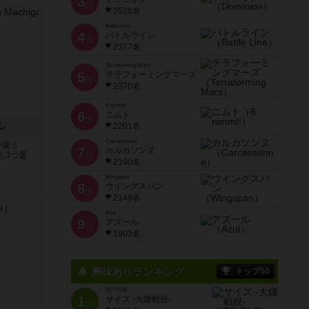
3
位
2528名
Battle Line
4
バトルライン
位
2377名
Terraforming Mars
5
テラフォーミングマーズ
位
2370名
6 nimmt!
6
ニムト
位
し
2201名
Carcassonne
で違う
7
カルカソンヌ
位
ち3つ選
2190名
Wingspan
と
8
ウイングスパン
位
2149名
Azul
9
アズール
位
1903名
興味ありランキング
トップ50
SCYTHE
1
サイズ -大鎌戦役-
位