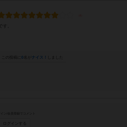
です。
この投稿に
0
名が
ナイス！
しました
イン/会員登録でコメント
ログインする