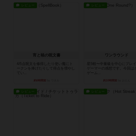
レビュー
レビュー
宵と暁の呪文書
ワンラウンド
4/5点呪文を修得したり使い魔にト
星5軽〜中量級を中心にプレ
ークンを捧げたりして得点を増やし
ゲーマーの感想です。今回は
てい...
ゲーム...
約6時間前
by ワタル
約10時間前
by おとん
レビュー
レビュー