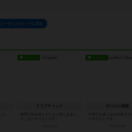
イニータウンのトップに戻る
レビュー
レビュー
クリプティッド
ざりかに将棋
した。
推理で頭を使うゲームで楽しめまし
子供でも楽しめる内容でで
た。またやりたいです。
たやりたいです。
18日前
の投稿
25日前
の投稿