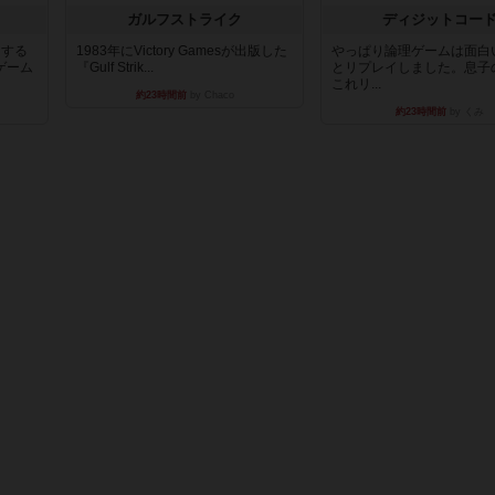
ガルフストライク
ディジットコー
イする
1983年にVictory Gamesが出版した
やっぱり論理ゲームは面白
ゲーム
『Gulf Strik...
とリプレイしました。息子
これリ...
約23時間前
by Chaco
約23時間前
by くみ