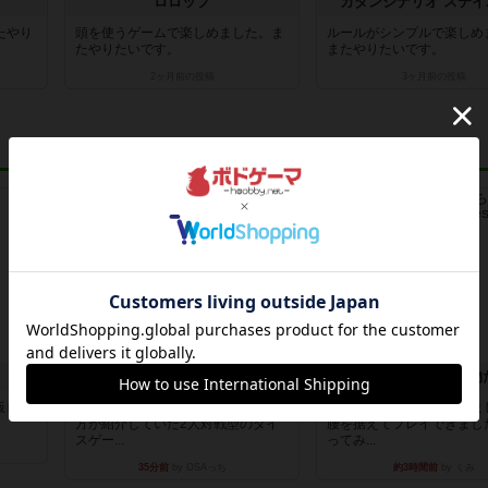
ロロップ
カタンシナリオ ステイ
たやり
頭を使うゲームで楽しめました。ま
ルールがシンプルで楽しめ
たやりたいです。
またやりたいです。
2ヶ月前
の投稿
3ヶ月前
の投稿
レビュー
レビュー
クリーグ
出版した
某動画サイトを眺めてたら、海外の
長らく積みゲーになってま
方が紹介していた2人対戦型のダイ
腰を据えてプレイできまし
スゲー...
ってみ...
35分前
by OSAっち
約3時間前
by くみ