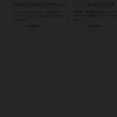
チケットトゥライド / チケットトゥライドアメリカ
ホットストリーク
デジタルソロプレイ。元祖チケラ
星7軽〜中量級を中心にプレ
イ？マップがたくさん出てるからど
ゲーマーの感想です。ボード
れをプレ...
会にて...
約16時間前
by おーちゃん
約23時間前
by おとん