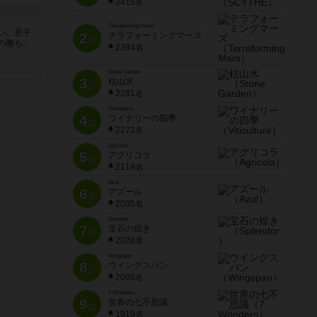
2415名
ド
Terraforming Mars
い。息子
2
テラフォーミングマーズ
位
の勝ち。
2394名
Stone Garden
3
枯山水
位
2281名
Viticulture
4
ワイナリーの四季
位
2272名
Agricola
5
アグリコラ
位
2119名
Azul
6
アズール
位
2035名
Splendor
7
宝石の煌き
位
2028名
Wingspan
8
ウイングスパン
位
2006名
7 Wonders
9
世界の七不思議
位
1919名