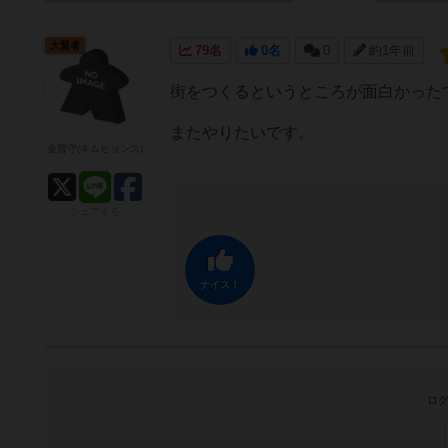
大賢者
79名
0名
0
約1年前
街をつくるというところが面白かった
またやりたいです。
金賢守(キムヒョンス)
シェアする
ナイス！
ログ