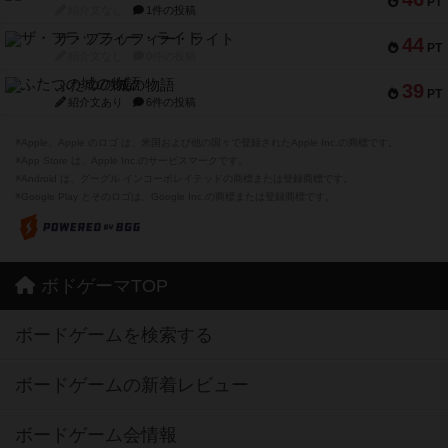
PT
紹介文なし
1件の投稿
ザ・フラッフィー・ライト
44
PT
紹介文なし
0件の投稿
ふたつの城の物語
39
PT
紹介文あり
6件の投稿
※Apple、Apple のロゴ は、米国および他の国々で登録されたApple Inc.の商標です。
※App Store は、Apple Inc.のサービスマークです。
※Android は、グーグル インコーポレイテッドの商標または登録商標です。
※Google Play とそのロゴは、Google Inc.の商標または登録商標です。
ボドゲーマTOP
ボードゲームを検索する
ボードゲームの新着レビュー
ボードゲーム会情報