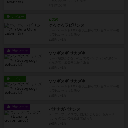
一覧があるので、それを常に...
12日前
の投稿
レビュー
充実
ぐるぐるラビリンス
ボードゲームを1,000個以上持っているユーザー視
点で良かった点と悪か...
12日前
の投稿
戦略やコツ
ソソギスギ サカズキ
カード枚数が少ないなかでのバッティング系ゲー
ムなので、運要素は多々ある...
13日前
の投稿
レビュー
ソソギスギ サカズキ
ボードゲームを1,000個以上持っているユーザー視
点で良かった点と悪か...
13日前
の投稿
戦略やコツ
バナナガバナンス
ドラフトフェイズで、自身が切り分けるカード
は、そのなかの最後まで残った...
19日前
の投稿