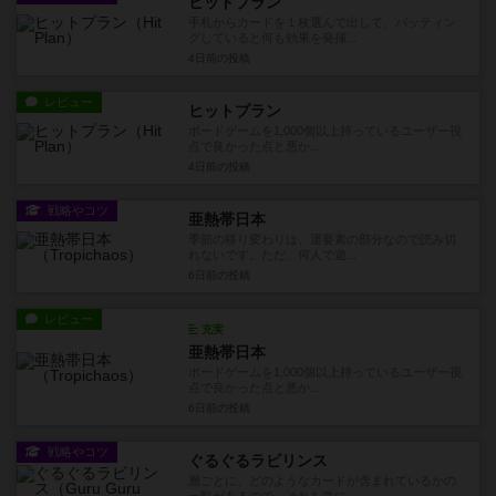
ヒットプラン
手札からカードを１枚選んで出して、バッティン
グしていると何も効果を発揮...
4日前
の投稿
レビュー
ヒットプラン
ボードゲームを1,000個以上持っているユーザー視
点で良かった点と悪か...
4日前
の投稿
戦略やコツ
亜熱帯日本
季節の移り変わりは、運要素の部分なので読み切
れないです。ただ、何人で遊...
6日前
の投稿
レビュー
充実
亜熱帯日本
ボードゲームを1,000個以上持っているユーザー視
点で良かった点と悪か...
6日前
の投稿
戦略やコツ
ぐるぐるラビリンス
層ごとに、どのようなカードが含まれているかの