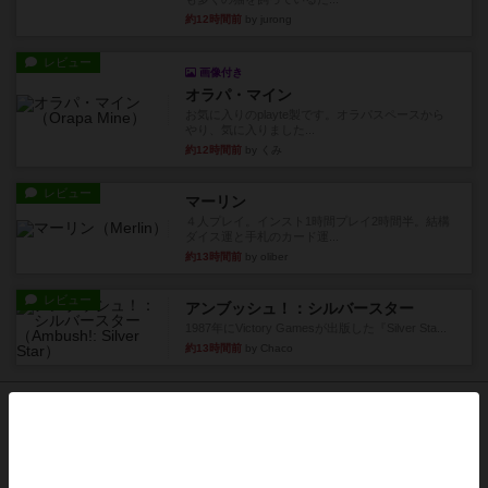
約12時間前
by jurong
レビュー
画像付き
オラパ・マイン
お気に入りのplayte製です。オラパスペースから
やり、気に入りました...
約12時間前
by くみ
レビュー
マーリン
４人プレイ。インスト1時間プレイ2時間半。結構
ダイス運と手札のカード運...
約13時間前
by oliber
レビュー
アンブッシュ！：シルバースター
1987年にVictory Gamesが出版した『Silver Sta...
約13時間前
by Chaco