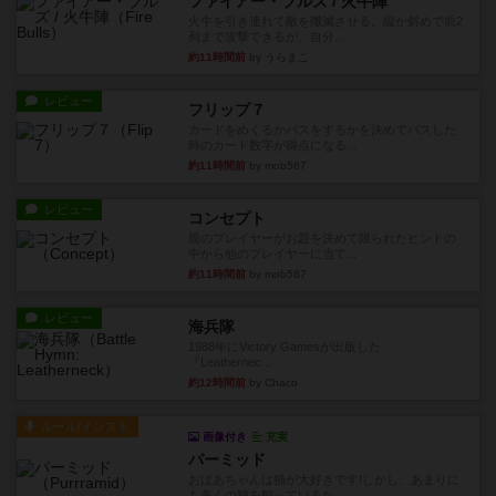
ファイアー・ブルズ / 火牛陣
火牛を引き連れて敵を殲滅させる。縦か斜めで前2
列まで攻撃できるが、自分...
約11時間前
by うらまこ
レビュー
フリップ７
カードをめくるかパスをするかを決めてパスした
時のカード数字が得点になる...
約11時間前
by mob567
レビュー
コンセプト
親のプレイヤーがお題を決めて限られたヒントの
中から他のプレイヤーに当て...
約11時間前
by mob567
レビュー
海兵隊
1988年にVictory Gamesが出版した
『Leathernec...
約12時間前
by Chaco
ルール/インスト
画像付き
充実
パーミッド
おばあちゃんは猫が大好きです!しかし、あまりに
も多くの猫を飼っているた...