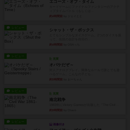
エコーズ・オブ・タイム
カードゲームにファイナルファンタジーのアクテ
ィブタイムバトル（もしくは...
約4時間前
by ジェイとと
レビュー
シャット・ザ・ボックス
とてもシンプルなダイスゲーム。2つのダイスを振
って、出目の合計を自分の...
約4時間前
by OSAっち
レビュー
充実
オバケだぞ～
対人アナログプレイ。簡単なルールで誰とでも遊
べるゲーム。こんなの子ども...
約5時間前
by おーちゃん
レビュー
充実
南北戦争
1983年にVictory Gamesが出版した『The Civil ...
約9時間前
by Chaco
レビュー
画像付き