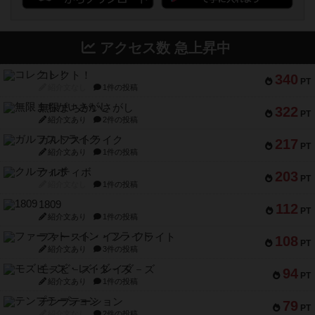
アクセス数 急上昇中
コレクト！
340
PT
紹介文なし
1件の投稿
無限まちがいさがし
322
PT
紹介文あり
2件の投稿
ガルフストライク
217
PT
紹介文あり
1件の投稿
クルティボ
203
PT
紹介文なし
1件の投稿
1809
112
PT
紹介文あり
1件の投稿
ファースト・イン・フライト
108
PT
紹介文あり
3件の投稿
モズビ－ズ・レイダ－ズ
94
PT
紹介文あり
1件の投稿
テンプテーション
79
PT
紹介文なし
2件の投稿