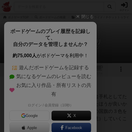
ログイン
閉じる
ボドゲーマTOP
ボードゲームの検索
チケットトゥライド / チケットトゥライ
ボードゲームのプレイ履歴を記録し
て、
チケットトゥライド：パリ
自分のデータを管理しませんか？
オグランド（Oguland）さんの戦略やコツ
約75,000人
がボドゲーマを利用中！
遊んだボードゲームを記録する
2
2
トップ
画像
動画
レビュー
カフェ
気になるゲームのレビューを読む
お気に入り作品・所有リストの共
47名
0名
約1年前
有
路線がどんどん埋まっていくので、カードは手札としてた
めずに、どんどん路線網を完成させていったほうが良いか
ログイン / 会員登録（10秒）
と思います。路線網を広げる際には、パリの国旗の３色を
Google
X
経由（同じ色は連続で使用しないように注意）していくこ
とを意識すると点が伸びます。
Apple
Facebook