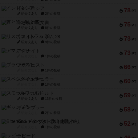
インドネシア
78
PT
紹介文あり
2件の投稿
宵と暁の呪文書
75
PT
紹介文あり
8件の投稿
リスボン・トラム 28
73
PT
紹介文あり
9件の投稿
アマナイト
73
PT
紹介文なし
1件の投稿
ブラヴェスト
66
PT
紹介文なし
1件の投稿
スペクタキュラー
60
PT
紹介文なし
1件の投稿
スモールワールド
59
PT
紹介文あり
13件の投稿
ギャンブラー
58
PT
紹介文なし
2件の投稿
Bitter End ブタペスト救出作戦
52
PT
紹介文なし
1件の投稿
ラピード
46