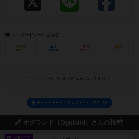
マイボードゲーム登録者
15
4
2
3
興味あり
経験あり
お気に入り
持ってる
コメントが不可、表示されない設定となっております
チケットトゥライド：パリのトップに戻る
オグランド（Oguland）さんの投稿
戦略やコツ