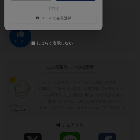
または
この投稿に
0
名が
ナイス！
しました
メールで会員登録
ナイス！
しばらく表示しない
この戦略やコツの投稿者
神
ボードゲームデザイナー:ゲムマ2023大賞受賞！、
CMONにて海外版出版等、多数制作 フォアシュピ
ール共同代表 ＜主な活動> ◆"あそびつながるカフ
ェ"：単日はもちろん、100人規模の1泊2日イベン
オグランド
ト等、ボードゲーム、カードゲーム、アナログゲー
（Oguland）
ムを広める活動 ◆...
シェアする