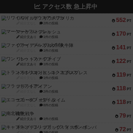
アクセス数 急上昇中
リワイルド：サウスアメリカ
552
PT
紹介文なし
2件の投稿
マーケットフレッシュ
170
PT
紹介文あり
1件の投稿
ファイアー・ブルズ / 火牛陣
141
PT
紹介文なし
1件の投稿
ワン・トゥ・ファイブ
122
PT
紹介文あり
1件の投稿
トランスオリエント・エクスプレス
119
PT
紹介文なし
1件の投稿
フラットアイアン
118
PT
紹介文なし
2件の投稿
エコーズ・オブ・タイム
118
PT
紹介文なし
8件の投稿
南北戦争
79
PT
紹介文あり
1件の投稿
キャプテン・フリップ：イスラ・ボンバ
72
PT
紹介文なし
2件の投稿