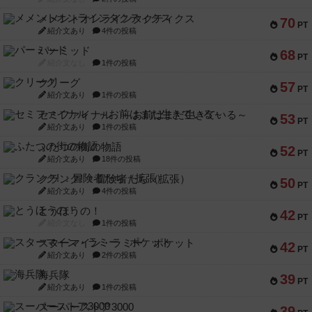
メメントオンラインタクティクス
70
PT
紹介文あり
4件の投稿
パーミッド
68
PT
紹介文なし
1件の投稿
クリーグ
57
PT
紹介文あり
1件の投稿
セミファイナル ～お前はまだ生きている～
53
PT
紹介文あり
1件の投稿
ふたつの街の物語
52
PT
紹介文あり
18件の投稿
クランク! ：冒険者たち（拡張）
50
PT
紹介文あり
4件の投稿
とうほうの！
42
PT
紹介文なし
1件の投稿
スターマイン・ラミー ポケット
42
PT
紹介文あり
2件の投稿
海兵隊
39
PT
紹介文あり
1件の投稿
スーパーストア3000
39