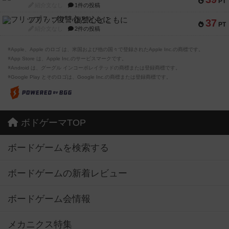
PT
紹介文なし
1件の投稿
フリップ７：復讐心とともに
37
PT
紹介文なし
2件の投稿
※Apple、Apple のロゴ は、米国および他の国々で登録されたApple Inc.の商標です。
※App Store は、Apple Inc.のサービスマークです。
※Android は、グーグル インコーポレイテッドの商標または登録商標です。
※Google Play とそのロゴは、Google Inc.の商標または登録商標です。
ボドゲーマTOP
ボードゲームを検索する
ボードゲームの新着レビュー
ボードゲーム会情報
メカニクス特集