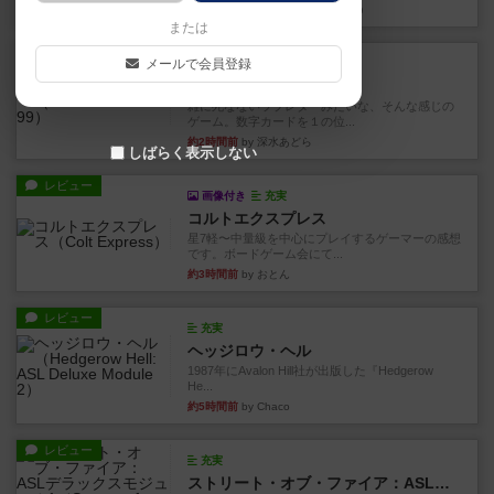
約2時間前
by 金賢守(キムヒョンス)
または
レビュー
メールで会員登録
充実
ダブルナイン
雑に死なないラブレターみたいな、そんな感じの
ゲーム。数字カードを１の位...
約2時間前
by 深水あどら
しばらく表示しない
レビュー
画像付き
充実
コルトエクスプレス
星7軽〜中量級を中心にプレイするゲーマーの感想
です。ボードゲーム会にて...
約3時間前
by おとん
レビュー
充実
ヘッジロウ・ヘル
1987年にAvalon Hill社が出版した『Hedgerow
He...
約5時間前
by Chaco
レビュー
充実
ストリート・オブ・ファイア：ASLデラックスモジュール1