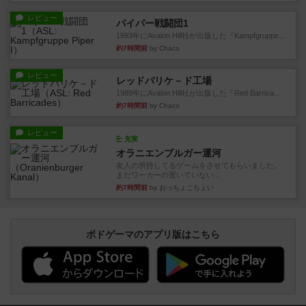
レビュー
パイパー戦闘団1
1993年にAvalon Hill社が出版した『Kampfgruppe...
約7時間前
by Chaco
レビュー
レッドバリケ－ド工場
1989年にAvalon Hill社が出版した『Red Barrica...
約7時間前
by Chaco
レビュー
充実
オラニエンブルガー運河
友人の所持してるゲームをさせてもらいました。
まだワーカーの置いていない...
約7時間前
by おっちょこちょい
ボドゲーマのアプリ版はこちら