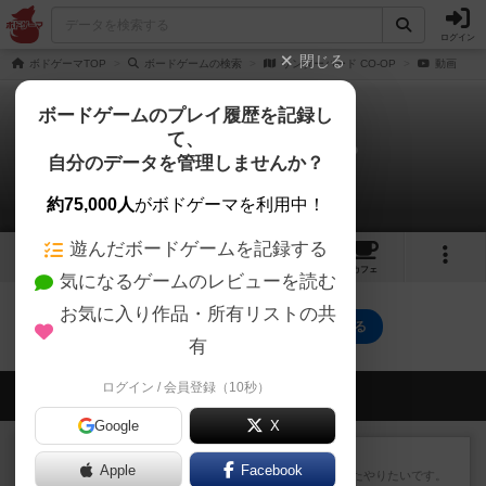
ログイン
閉じる
ボドゲーマTOP
ボードゲームの検索
サンダーバード CO-OP
動画
ボードゲームのプレイ履歴を記録し
て、
サンダーバード CO-OP
自分のデータを管理しませんか？
0件の動画
約75,000人
がボドゲーマを利用中！
遊んだボードゲームを記録する
7
3
2
トップ
画像
動画
レビュー
カフェ
気になるゲームのレビューを読む
お気に入り作品・所有リストの共
サンダーバード CO-OPのトップに戻る
有
ログイン / 会員登録（10秒）
会員の新しい投稿
Google
X
レビュー
ゴットファイブ！
Apple
Facebook
運要素があり楽しめました。またやりたいです。