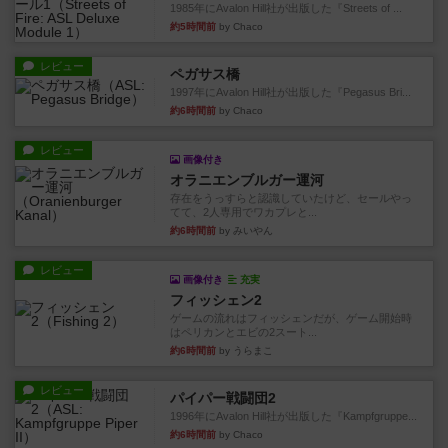
1985年にAvalon Hill社が出版した『Streets of ...
約5時間前
by Chaco
レビュー
ペガサス橋
1997年にAvalon Hill社が出版した『Pegasus Bri...
約6時間前
by Chaco
レビュー
画像付き
オラニエンブルガー運河
存在をうっすらと認識していたけど、セールやっ
てて、2人専用でワカプレと...
約6時間前
by みいやん
レビュー
画像付き
充実
フィッシェン2
ゲームの流れはフィッシェンだが、ゲーム開始時
はペリカンとエビの2スート...
約6時間前
by うらまこ
レビュー
パイパー戦闘団2
1996年にAvalon Hill社が出版した『Kampfgruppe...
約6時間前
by Chaco