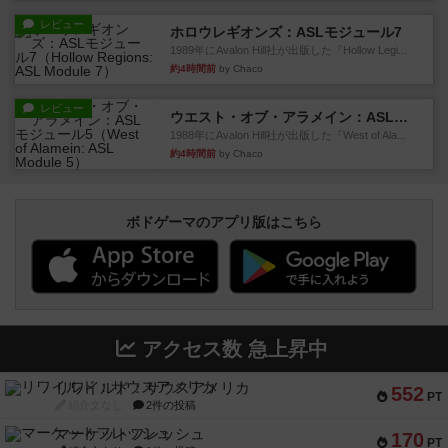
レビュー
ホロウレギオンズ：ASLモジュール7
1989年にAvalon Hill社が出版した『Hollow Legi...
約4時間前
by Chaco
レビュー
ウエスト・オブ・アラメイン：ASLモジュール5
1988年にAvalon Hill社が出版した『West of Ala...
約4時間前
by Chaco
ボドゲーマのアプリ版はこちら
アクセス数 急上昇中
リワイルド：サウスアメリカ
552
PT
紹介文なし
2件の投稿
マーケットフレッシュ
170
PT