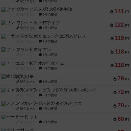
紹介文あり
1件の投稿
ファイアー・ブルズ / 火牛陣
141
PT
紹介文なし
1件の投稿
ワン・トゥ・ファイブ
122
PT
紹介文あり
1件の投稿
トランスオリエント・エクスプレス
119
PT
紹介文なし
1件の投稿
フラットアイアン
118
PT
紹介文なし
2件の投稿
エコーズ・オブ・タイム
118
PT
紹介文なし
8件の投稿
南北戦争
79
PT
紹介文あり
1件の投稿
キャプテン・フリップ：イスラ・ボンバ
72
PT
紹介文なし
2件の投稿
メメントオンラインタクティクス
70
PT
紹介文あり
4件の投稿
パーミッド
68
PT
紹介文なし
1件の投稿
クリーグ