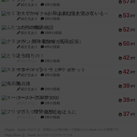
57
PT
紹介文あり
1件の投稿
セミファイナル ～お前はまだ生きている～
53
PT
紹介文あり
1件の投稿
ふたつの街の物語
52
PT
紹介文あり
18件の投稿
クランク! ：冒険者たち（拡張）
50
PT
紹介文あり
4件の投稿
とうほうの！
42
PT
紹介文なし
1件の投稿
スターマイン・ラミー ポケット
42
PT
紹介文あり
2件の投稿
海兵隊
39
PT
紹介文あり
1件の投稿
スーパーストア3000
39
PT
紹介文なし
1件の投稿
フリップ７：復讐心とともに
37
PT
紹介文なし
2件の投稿
※Apple、Apple のロゴ は、米国および他の国々で登録されたApple Inc.の商標です。
※App Store は、Apple Inc.のサービスマークです。