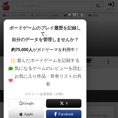
ログイン
閉じる
ボドゲーマTOP
ボードゲームの検索
変数Xを想う
動画
ボードゲームのプレイ履歴を記録し
て、
変数Xを想う
自分のデータを管理しませんか？
0件の動画
約75,000人
がボドゲーマを利用中！
遊んだボードゲームを記録する
2
2
10
トップ
画像
動画
レビュー
カフェ
気になるゲームのレビューを読む
お気に入り作品・所有リストの共
変数Xを想うのトップに戻る
有
ログイン / 会員登録（10秒）
会員の新しい投稿
Google
X
レビュー
パイパー戦闘団1
Apple
Facebook
1993年にAvalon Hill社が出版した『Kampfgruppe...