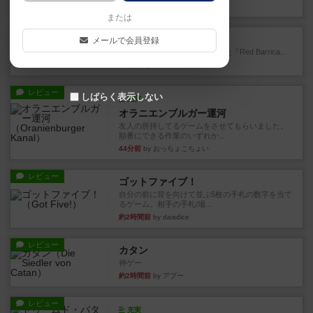
5分前
by Chaco
または
レビュー
レッドバリケ－ド工場
メールで会員登録
1989年にAvalon Hill社が出版した『Red Barrica...
19分前
by Chaco
レビュー
しばらく表示しない
充実
オラニエンブルガー運河
友人の所持してるゲームをさせてもらいました。
順番にできる作業のいずれか...
44分前
by おっちょこちょい
レビュー
ゴットファイブ！
自分の前に背を向けて並ぶ5枚の手札の数字を当て
るゲーム。相手の手札/場...
約2時間前
by daisdice
レビュー
カタン
神ゲー
約2時間前
by アプー
レビュー
充実