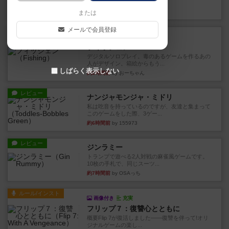
やつを決めるというより、ジ...
40分前
by わー
または
メールで会員登録
レビュー
充実
フィッシェン
デジタルソロプレイ。毒のあるゲームを作るあの
人がデザイン。箱絵からもう...
しばらく表示しない
約2時間前
by おーちゃん
レビュー
ナンジャモンジャ・ミドリ
私は吃音を持っているのですが、友達と集まって
このゲームをした際、3ゲー...
約6時間前
by 155973
レビュー
ジンラミー
トランプで遊べる2人対戦の麻雀風ゲームです。
10枚の手札で、同じスーツ...
約7時間前
by OSAっち
ルール/インスト
画像付き
充実
フリップ７：復讐心とともに
概要Flip 7が復活しました――復讐を伴って!オリ
ジナルゲームの楽し...