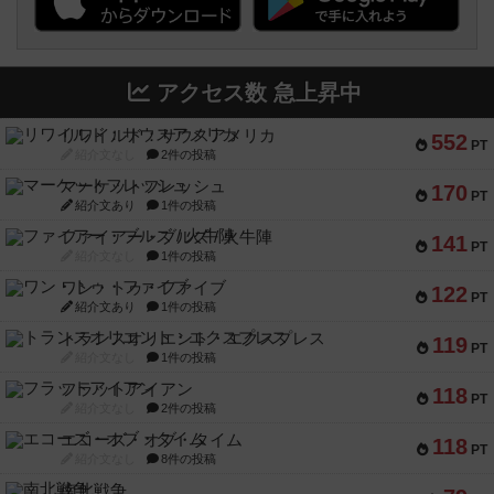
アクセス数 急上昇中
リワイルド：サウスアメリカ
552
PT
紹介文なし
2件の投稿
マーケットフレッシュ
170
PT
紹介文あり
1件の投稿
ファイアー・ブルズ / 火牛陣
141
PT
紹介文なし
1件の投稿
ワン・トゥ・ファイブ
122
PT
紹介文あり
1件の投稿
トランスオリエント・エクスプレス
119
PT
紹介文なし
1件の投稿
フラットアイアン
118
PT
紹介文なし
2件の投稿
エコーズ・オブ・タイム
118
PT
紹介文なし
8件の投稿
南北戦争