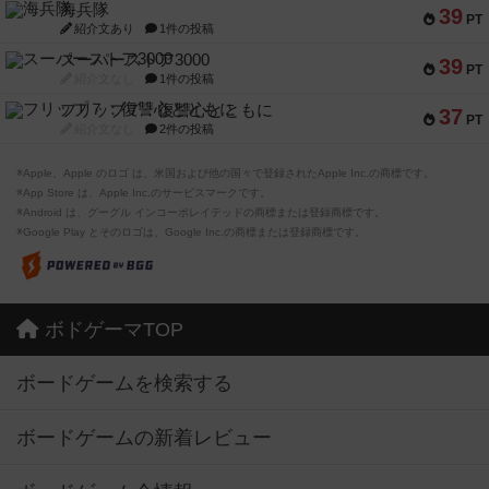
海兵隊
39
PT
紹介文あり
1件の投稿
スーパーストア3000
39
PT
紹介文なし
1件の投稿
フリップ７：復讐心とともに
37
PT
紹介文なし
2件の投稿
※Apple、Apple のロゴ は、米国および他の国々で登録されたApple Inc.の商標です。
※App Store は、Apple Inc.のサービスマークです。
※Android は、グーグル インコーポレイテッドの商標または登録商標です。
※Google Play とそのロゴは、Google Inc.の商標または登録商標です。
ボドゲーマTOP
ボードゲームを検索する
ボードゲームの新着レビュー