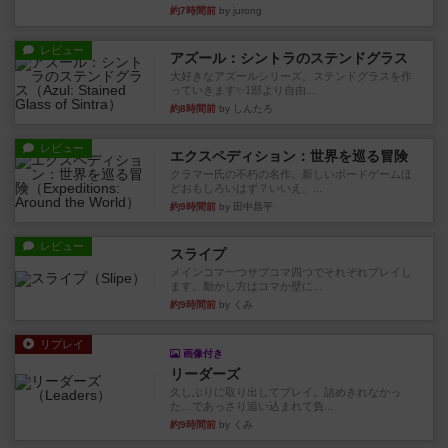
約7時間前
by jurong
レビュー
アズール：シントラのステンドグラス
大好きなアズールシリーズ。ステンドグラスを作
っていきます✨1部より自由...
約8時間前
by しんたろ
レビュー
エクスペディション：世界を巡る冒険
クラマー氏の不朽の名作。新しいボードゲームほ
どおもしろいはず？いいえ。...
約9時間前
by 田中昌平
レビュー
スライプ
メインコマ一つサブコマ四つでそれぞれプレイし
ます。動かし方はコマか壁に...
約9時間前
by くみ
リプレイ
画像付き
リーダーズ
久しぶりに取り出してプレイ。詰めきれなかっ
た…であっさり追い込まれて負...
約9時間前
by くみ