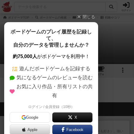
ログイン
閉じる
ボドゲーマTOP
ボードゲームの検索
変数Xを想う
戦略やコツ
ボードゲームのプレイ履歴を記録し
て、
変数Xを想う
自分のデータを管理しませんか？
0件の戦略やコツ
約75,000人
がボドゲーマを利用中！
遊んだボードゲームを記録する
2
2
10
トップ
画像
動画
レビュー
カフェ
気になるゲームのレビューを読む
お気に入り作品・所有リストの共
変数Xを想うのトップに戻る
有
ログイン / 会員登録（10秒）
会員の新しい投稿
Google
X
レビュー
マスクメン
Apple
Facebook
マスクメンすごい好き（プロレスも好き）。強い