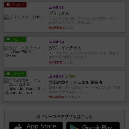
リプレイ
画像付き
ブリックス
久しぶりに取り出してプレイ。記号担当と色担当
に分かれてプレイ。あかんか...
約9時間前
by くみ
レビュー
画像付き
ダグエイトチェス
チェスなのに、ほんの10分で終わります。動きで
敵のコマの種類が分かれば...
約9時間前
by くみ
レビュー
画像付き
充実
宝石の煌き：デュエル 偽造者
筆者が最も好きな2人用ボードゲームである『宝石
の煌めき デュエル』に、...
約10時間前
by 手動人形
ボドゲーマのアプリ版はこちら