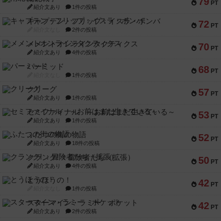
79
PT
紹介文あり
1件の投稿
キャプテン・フリップ：イスラ・ボンバ
72
PT
紹介文なし
2件の投稿
メメントオンラインタクティクス
70
PT
紹介文あり
4件の投稿
パーミッド
68
PT
紹介文なし
1件の投稿
クリーグ
57
PT
紹介文あり
1件の投稿
セミファイナル ～お前はまだ生きている～
53
PT
紹介文あり
1件の投稿
ふたつの街の物語
52
PT
紹介文あり
18件の投稿
クランク! ：冒険者たち（拡張）
50
PT
紹介文あり
4件の投稿
とうほうの！
42
PT
紹介文なし
1件の投稿
スターマイン・ラミー ポケット
42
PT
紹介文あり
2件の投稿