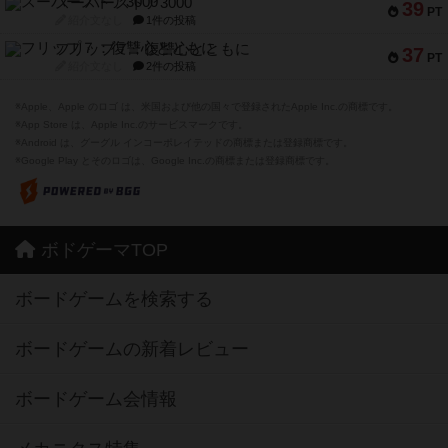
スーパーストア3000
39
PT
紹介文なし
1件の投稿
フリップ７：復讐心とともに
37
PT
紹介文なし
2件の投稿
※Apple、Apple のロゴ は、米国および他の国々で登録されたApple Inc.の商標です。
※App Store は、Apple Inc.のサービスマークです。
※Android は、グーグル インコーポレイテッドの商標または登録商標です。
※Google Play とそのロゴは、Google Inc.の商標または登録商標です。
ボドゲーマTOP
ボードゲームを検索する
ボードゲームの新着レビュー
ボードゲーム会情報