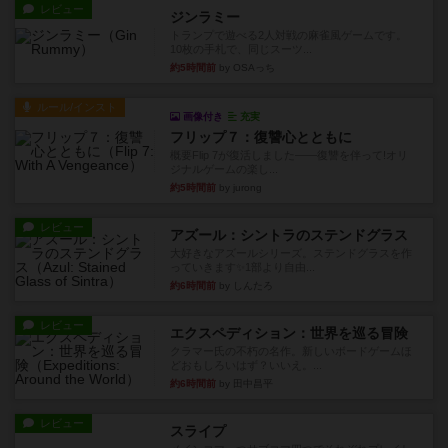
レビュー
ジンラミー
トランプで遊べる2人対戦の麻雀風ゲームです。
10枚の手札で、同じスーツ...
約5時間前
by OSAっち
ルール/インスト
画像付き
充実
フリップ７：復讐心とともに
概要Flip 7が復活しました――復讐を伴って!オリ
ジナルゲームの楽し...
約5時間前
by jurong
レビュー
アズール：シントラのステンドグラス
大好きなアズールシリーズ。ステンドグラスを作
っていきます✨1部より自由...
約6時間前
by しんたろ
レビュー
エクスペディション：世界を巡る冒険
クラマー氏の不朽の名作。新しいボードゲームほ
どおもしろいはず？いいえ。...
約6時間前
by 田中昌平
レビュー
スライプ