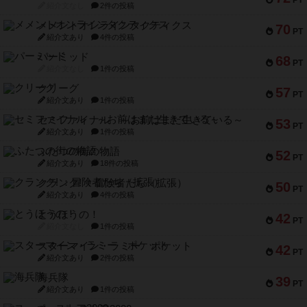
紹介文なし
2件の投稿
メメントオンラインタクティクス
70
PT
紹介文あり
4件の投稿
パーミッド
68
PT
紹介文なし
1件の投稿
クリーグ
57
PT
紹介文あり
1件の投稿
セミファイナル ～お前はまだ生きている～
53
PT
紹介文あり
1件の投稿
ふたつの街の物語
52
PT
紹介文あり
18件の投稿
クランク! ：冒険者たち（拡張）
50
PT
紹介文あり
4件の投稿
とうほうの！
42
PT
紹介文なし
1件の投稿
スターマイン・ラミー ポケット
42
PT
紹介文あり
2件の投稿
海兵隊
39
PT
紹介文あり
1件の投稿