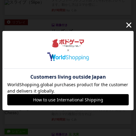
メインコマ一つサブコマ四つでそれぞれプレイし
ます。動かし方はコマか壁に...
約7時間前
by くみ
リプレイ
画像付き
リーダーズ
久しぶりに取り出してプレイ。詰めきれなかっ
た…であっさり追い込まれて負...
約7時間前
by くみ
リプレイ
画像付き
ブリックス
久しぶりに取り出してプレイ。記号担当と色担当
に分かれてプレイ。あかんか...
約7時間前
by くみ
レビュー
画像付き
ダグエイトチェス
チェスなのに、ほんの10分で終わります。動きで
敵のコマの種類が分かれば...
約7時間前
by くみ
レビュー
画像付き
充実