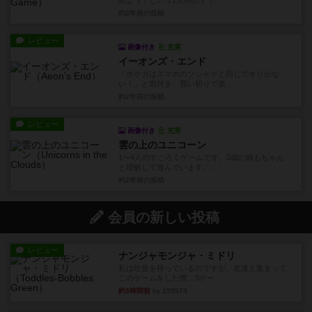
めよう！という1人用のトリ...
約2年前
の投稿
レビュー
画像付き
充実
イーオンズ・エンド
「ポケカはスマホのソシャゲと同じでキリがな
い！」と気付き、買い切りで楽...
約2年前
の投稿
レビュー
画像付き
充実
雲の上のユニコーン
1〜4人のすごろくゲームです。3歳の娘もちゃん
と理解して遊んでいます。...
約2年前
の投稿
会員の新しい投稿
レビュー
ナンジャモンジャ・ミドリ
私は吃音を持っているのですが、友達と集まって
このゲームをした際、3ゲー...
約3時間前
by 155973