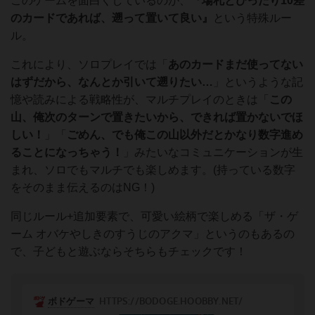
このゲームを面白くしているのが、『
場札とぴったり10差
のカードであれば、遡って置いて良い』
という特殊ルー
ル。
これにより、ソロプレイでは「
あのカードまだ使ってない
はずだから、なんとか引いて遡りたい…
」というような記
憶や読みによる戦略性が、マルチプレイのときは「
この
山、俺次のターンで置きたいから、できれば置かないでほ
しい！
」「
ごめん、でも俺この山以外だとかなり数字進め
ることになっちゃう！
」みたいなコミュニケーションが生
まれ、ソロでもマルチでも楽しめます。(持っている数字
をそのまま伝えるのはNG！)
同じルール+追加要素で、可愛い絵柄で楽しめる「ザ・ゲ
ーム オバケやしきのすうじのアクマ」というのもあるの
で、子どもと遊ぶならそちらもチェックです！