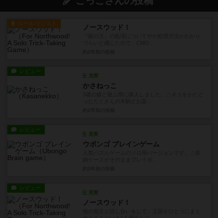
こっこさんの投稿
ルール/インスト
ノースウッド！
『眼の王』の処理についてやや処理方法がわかり
づらいと感じたので、CMO...
約2年前
の投稿
レビュー
充実
かさねっこ
3歳の娘と遊ぶ用に購入しました。△ネコをかたど
ったたくさんの木駒とお題...
約2年前
の投稿
レビュー
充実
ウボンゴ ブレインゲーム
人気パズルゲームのソロ用バージョンです。△収
納ケースがそのままプレイボ...
約2年前
の投稿
レビュー
充実
ノースウッド！
他の領主と話し合いをして、王国をひとつにまと