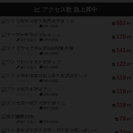
アクセス数 急上昇中
リワイルド：サウスアメリカ
552
PT
紹介文なし
2件の投稿
マーケットフレッシュ
170
PT
紹介文あり
1件の投稿
ファイアー・ブルズ / 火牛陣
141
PT
紹介文なし
1件の投稿
ワン・トゥ・ファイブ
122
PT
紹介文あり
1件の投稿
トランスオリエント・エクスプレス
119
PT
紹介文なし
1件の投稿
フラットアイアン
118
PT
紹介文なし
2件の投稿
エコーズ・オブ・タイム
118
PT
紹介文なし
8件の投稿
南北戦争
79
PT
紹介文あり
1件の投稿
キャプテン・フリップ：イスラ・ボンバ
72
PT