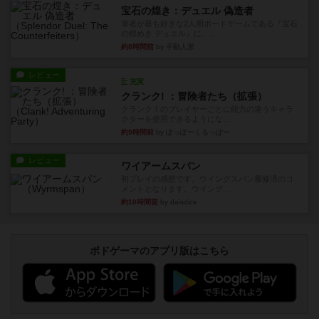
宝石の煌き：デュエル 偽造者
筆者が最も好きな2人用ボードゲームである『宝石
の煌めき デュエル』に、...
約8時間前
by 手動人形
レビュー
充実
クランク! ：冒険者たち（拡張）
クランク！のプレイヤーごとに能力の違うキャラ
クターを使用できるようにな...
約9時間前
by ぽっぽーくるっぽー
レビュー
ワイアームスパン
初プレイの感想です。ウイングスパン履修済のコ
メントとなります。ウイング...
約10時間前
by daisdice
ボドゲーマのアプリ版はこちら