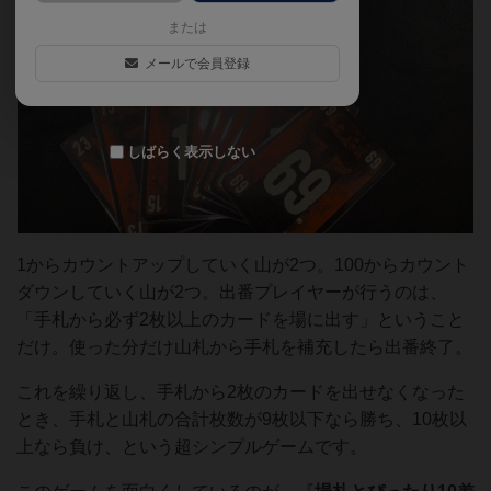
または
メールで会員登録
しばらく表示しない
1からカウントアップしていく山が2つ。100からカウント
ダウンしていく山が2つ。出番プレイヤーが行うのは、
「手札から必ず2枚以上のカードを場に出す」ということ
だけ。使った分だけ山札から手札を補充したら出番終了。
これを繰り返し、手札から2枚のカードを出せなくなった
とき、手札と山札の合計枚数が9枚以下なら勝ち、10枚以
上なら負け、という超シンプルゲームです。