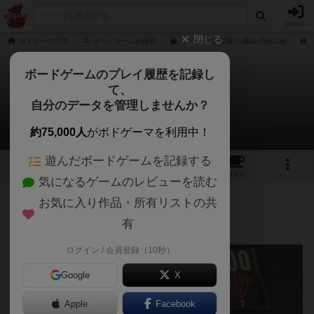
ログイン
閉じる
ボドゲーマTOP
ボードゲームの検索
ザ・ゲーム第2版 の通販/商品詳細
ボードゲームのプレイ履歴を記録し
て、
ザ・ゲーム
自分のデータを管理しませんか？
こっこさんのレビュー
約75,000人
がボドゲーマを利用中！
遊んだボードゲームを記録する
22
10
50
240
トップ
画像
動画
レビュー
カフェ
気になるゲームのレビューを読む
お気に入り作品・所有リストの共
343名
1名
0
約2年前
有
ログイン / 会員登録（10秒）
Google
X
Apple
Facebook