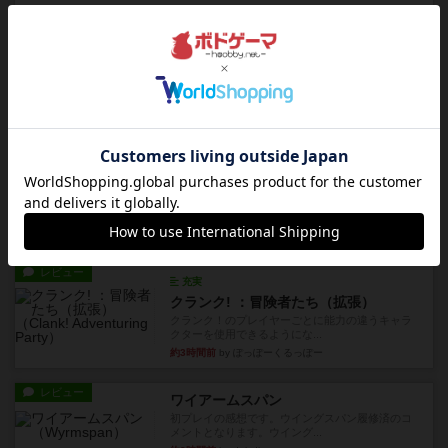
レビュー
画像付き
ダグエイトチェス
チェスなのに、ほんの10分で終わります。動きで
敵のコマの種類が分かれば...
32分前
by くみ
レビュー
画像付き
充実
宝石の煌き：デュエル 偽造者
筆者が最も好きな2人用ボードゲームである『宝石
の煌めき デュエル』に、...
約2時間前
by 手動人形
レビュー
充実
クランク! ：冒険者たち（拡張）
クランク！のプレイヤーごとに能力の違うキャラ
クターを使用できるようにな...
約3時間前
by ぽっぽーくるっぽー
レビュー
ワイアームスパン
初プレイの感想です。ウイングスパン履修済のコ
メントとなります。ウイング...