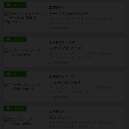
レビュー
画像付き
シーソルト&ペーパー
ブルーノ・カタラとテオ・リヴィエール共作。ブ
ルーノはファイブトライブス...
8ヶ月前
の投稿
レビュー
画像付き
充実
ファイブタワーズ
競りゲーム。カスパー・ラップ作。調べたらザッ
ツノットアハット、ファンフ...
8ヶ月前
の投稿
レビュー
画像付き
充実
キューボサウルス
セットコレクション、ドラフト。手番が来たら山
札からカードを1枚引く。欲...
8ヶ月前
の投稿
レビュー
画像付き
コンプレット
数字が書かれた木製タイルを昇順に並べるだけ！
簡単なルールでタイルの取り...