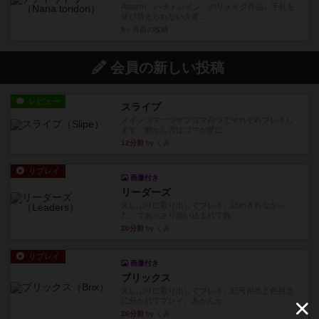
Atearm「ハチトレイン」のリメイク作品。手札を
並び替えられない大富...
8ヶ月前
の投稿
会員の新しい投稿
レビュー
スライプ
メインコマ一つサブコマ四つでそれぞれプレイし
ます。動かし方はコマか壁に...
12分前
by くみ
リプレイ
画像付き
リーダーズ
久しぶりに取り出してプレイ。詰めきれなかっ
た…であっさり追い込まれて負...
20分前
by くみ
リプレイ
画像付き
ブリックス
久しぶりに取り出してプレイ。記号担当と色担当
に分かれてプレイ。あかんか...
26分前
by くみ