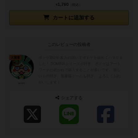
1,760
¥
（税込）
カートに追加する
このレビューの投稿者
ボドゲ歴2年 友人の誘いでボドゲを始めてハマりま
大賢者
した！ DOMINAシリーズが好き。ボドゲはアート
ワークに惹かれて購入することが多いです。 新し
いもの好き。重量級ゲームも好き。 よろしくおね
がいします！
aoiro
シェアする