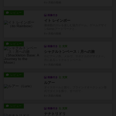
8ヶ月前
の投稿
レビュー
画像付き
イト レインボー
価値観のズレを楽しむ協力ゲーム。ゲームデザイ
ン&amp;アートワークと...
8ヶ月前
の投稿
レビュー
画像付き
充実
シャクルトンベース：月への旅
ロピアーノ作。メルヴ、サポテカのデザイナー。
月にあるシャクルトンベース...
8ヶ月前
の投稿
レビュー
画像付き
充実
ルアー
ダイスロールと競り。ブラインドオークション形
式でダイスを握り、せーので...
8ヶ月前
の投稿
レビュー
画像付き
充実
ナナトリドリ