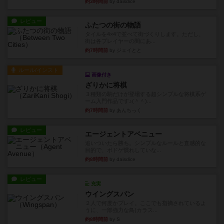
約3時間前
by daisdice
レビュー
ふたつの街の物語
タイルを4×4で並べて街づくりします。ただし、
街は各プレイヤーの間にあ...
約7時間前
by ジェイとと
ルール/インスト
画像付き
ざりかに将棋
３種類の駒だけが登場する超シンプルな将棋系ゲ
ーム入門作品です♪(＾＾)...
約7時間前
by あんちっく
レビュー
エージェントアベニュー
追いついたら勝ち。シンプルなルールと直感的な
目的で、ボドゲ慣れしていな...
約8時間前
by daisdice
レビュー
充実
ウイングスパン
２人で何度かプレイ。ここでも指摘されているよ
うに、一部強力な鳥(カラス...
約8時間前
by S