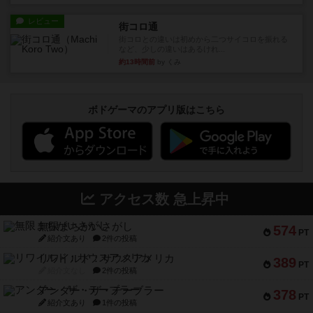
レビュー
街コロ通
街コロとの違いは初めから二つサイコロを振れる
など、少しの違いはあるけれ...
約13時間前
by くみ
ボドゲーマのアプリ版はこちら
アクセス数 急上昇中
無限まちがいさがし
574
PT
紹介文あり
2件の投稿
リワイルド：サウスアメリカ
389
PT
紹介文なし
2件の投稿
アンダー・ザ・テーブラー
378
PT
紹介文あり
1件の投稿