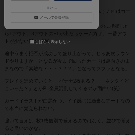
または
人数+1枚のカードを裏向きで回していく。回す方向はカー
メールで会員登録
ドの裏の矢印の方向。
ブラフが見抜かれたor正しいカードを渡したのに指摘した
ら1アウト。3アウトのPLが出たらゲーム終了。一番アウ
トが少ないPLの勝利。
しばらく表示しない
途中うまく拒否が成功して盛り上がって、じゃあ次ラウン
ドやりますか。となるが今まで回ったカードは裏向きのま
まなので「素敵な・・・？？？」となってフフッとなる。
プレイを進めていくと 「バナナ2枚ある？」「ネクタイど
こいった？」とかPL全員混乱してくるのが面白い(笑)
カードイラストが白黒かつ、イイ感じに適当なアートなの
で本当に覚えられない。
強いて言えば1枚1枚個別で覚えるのではなく、並びで覚え
ると良いのかな。