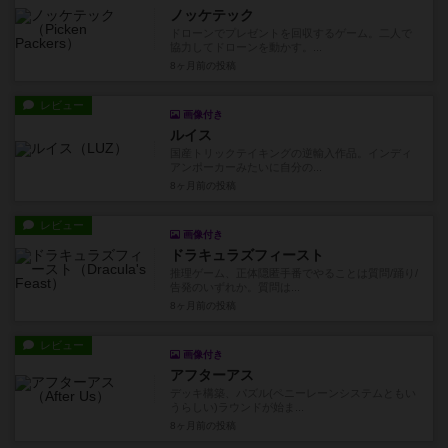
ノッケテック
ドローンでプレゼントを回収するゲーム。二人で
協力してドローンを動かす。...
8ヶ月前
の投稿
レビュー
画像付き
ルイス
国産トリックテイキングの逆輸入作品。インディ
アンポーカーみたいに自分の...
8ヶ月前
の投稿
レビュー
画像付き
ドラキュラズフィースト
推理ゲーム、正体隠匿手番でやることは質問/踊り/
告発のいずれか。質問は...
8ヶ月前
の投稿
レビュー
画像付き
アフターアス
デッキ構築、パズル(ペニーレーンシステムともい
うらしい)ラウンドが始ま...
8ヶ月前
の投稿