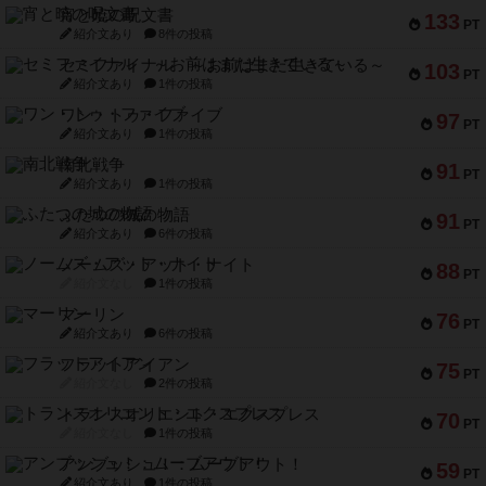
宵と暁の呪文書
133
PT
紹介文あり
8件の投稿
セミファイナル ～お前はまだ生きている～
103
PT
紹介文あり
1件の投稿
ワン・トゥ・ファイブ
97
PT
紹介文あり
1件の投稿
南北戦争
91
PT
紹介文あり
1件の投稿
ふたつの城の物語
91
PT
紹介文あり
6件の投稿
ノームズ・アット・ナイト
88
PT
紹介文なし
1件の投稿
マーリン
76
PT
紹介文あり
6件の投稿
フラットアイアン
75
PT
紹介文なし
2件の投稿
トランスオリエント・エクスプレス
70
PT
紹介文なし
1件の投稿
アンブッシュ！：ムーブアウト！
59
PT
紹介文あり
1件の投稿