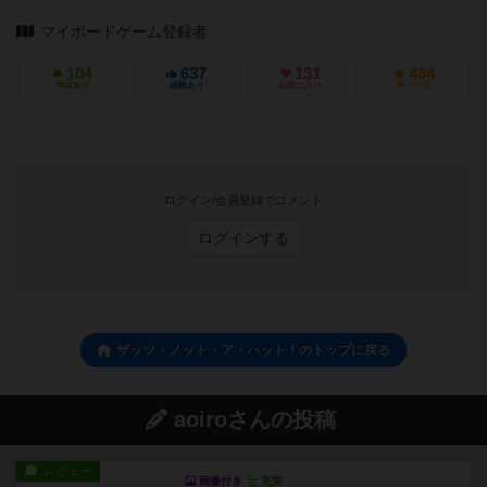
マイボードゲーム登録者
104
637
131
464
興味あり
経験あり
お気に入り
持ってる
ログイン/会員登録でコメント
ログインする
ザッツ・ノット・ア・ハット！のトップに戻る
aoiroさんの投稿
レビュー
画像付き
充実