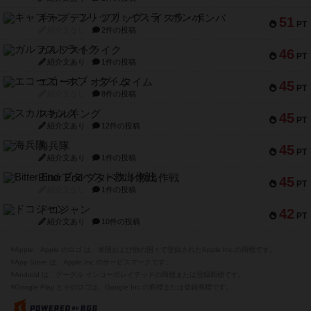
キャプテン・フリップ：イスラ・ボンバ
51
PT
紹介文なし
2件の投稿
ガルフストライク
46
PT
紹介文あり
1件の投稿
エコーズ・オブ・タイム
45
PT
紹介文なし
8件の投稿
スカルキング
45
PT
紹介文あり
12件の投稿
海兵隊
45
PT
紹介文あり
1件の投稿
Bitter End ブタペスト救出作戦
45
PT
紹介文なし
1件の投稿
ドコジャン
42
PT
紹介文あり
10件の投稿
※Apple、Apple のロゴ は、米国および他の国々で登録されたApple Inc.の商標です。
※App Store は、Apple Inc.のサービスマークです。
※Android は、グーグル インコーポレイテッドの商標または登録商標です。
※Google Play とそのロゴは、Google Inc.の商標または登録商標です。