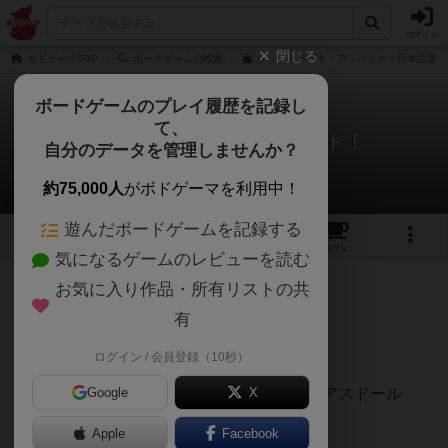
ログイン
閉じる
ボドゲーマTOP
ボードゲームの検索
ザッツ・ノット・ア・ハット！日本語版の
ボードゲームのプレイ履歴を記録し
て、
ザッツ・ノット・ア・ハット！
自分のデータを管理しませんか？
aoiroさんのレビュー
約75,000人
がボドゲーマを利用中！
遊んだボードゲームを記録する
8
1
17
114
トップ
画像
動画
レビュー
カフェ
気になるゲームのレビューを読む
お気に入り作品・所有リストの共
203名
2名
0
8ヶ月前
有
ログイン / 会員登録（10秒）
メモリーとブラフ。SDJ2023推薦リスト、アスドール
Google
X
2023ノミネート。
Apple
Facebook
子供の方が強いタイプのゲーム。