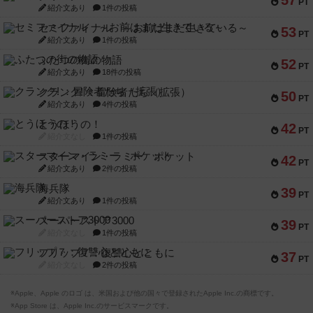
57
PT
紹介文あり
1件の投稿
セミファイナル ～お前はまだ生きている～
53
PT
紹介文あり
1件の投稿
ふたつの街の物語
52
PT
紹介文あり
18件の投稿
クランク! ：冒険者たち（拡張）
50
PT
紹介文あり
4件の投稿
とうほうの！
42
PT
紹介文なし
1件の投稿
スターマイン・ラミー ポケット
42
PT
紹介文あり
2件の投稿
海兵隊
39
PT
紹介文あり
1件の投稿
スーパーストア3000
39
PT
紹介文なし
1件の投稿
フリップ７：復讐心とともに
37
PT
紹介文なし
2件の投稿
※Apple、Apple のロゴ は、米国および他の国々で登録されたApple Inc.の商標です。
※App Store は、Apple Inc.のサービスマークです。