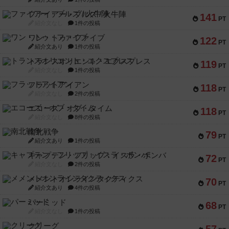
ファイアー・ブルズ / 火牛陣
141
PT
紹介文なし
1件の投稿
ワン・トゥ・ファイブ
122
PT
紹介文あり
1件の投稿
トランスオリエント・エクスプレス
119
PT
紹介文なし
1件の投稿
フラットアイアン
118
PT
紹介文なし
2件の投稿
エコーズ・オブ・タイム
118
PT
紹介文なし
8件の投稿
南北戦争
79
PT
紹介文あり
1件の投稿
キャプテン・フリップ：イスラ・ボンバ
72
PT
紹介文なし
2件の投稿
メメントオンラインタクティクス
70
PT
紹介文あり
4件の投稿
パーミッド
68
PT
紹介文なし
1件の投稿
クリーグ