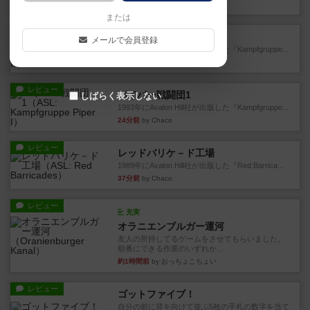
8分前
by うらまこ
または
レビュー
パイパー戦闘団2
メールで会員登録
1996年にAvalon Hill社が出版した『Kampfgruppe...
13分前
by Chaco
レビュー
パイパー戦闘団1
しばらく表示しない
1993年にAvalon Hill社が出版した『Kampfgruppe...
24分前
by Chaco
レビュー
レッドバリケ－ド工場
1989年にAvalon Hill社が出版した『Red Barrica...
37分前
by Chaco
レビュー
充実
オラニエンブルガー運河
友人の所持してるゲームをさせてもらいました。
順番にできる作業のいずれか...
約1時間前
by おっちょこちょい
レビュー
ゴットファイブ！
自分の前に背を向けて並ぶ5枚の手札の数字を当て