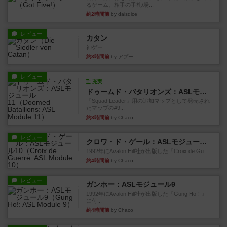
るゲーム。相手の手札/場...
約2時間前
by daisdice
レビュー
カタン
神ゲー
約3時間前
by アプー
レビュー
充実
ドゥームド・バタリオンズ：ASLモジュール11
『Squad Leader』用の追加マップとして発売され
たマップの#9...
約3時間前
by Chaco
レビュー
クロワ・ド・ゲール：ASLモジュール10
1992年にAvalon Hill社が出版した『Croix de Gu...
約4時間前
by Chaco
レビュー
ガンホー：ASLモジュール9
1992年にAvalon Hill社が出版した『Gung Ho！』
に付...
約4時間前
by Chaco