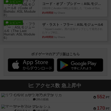
レビュー
コード・オブ・ブシドー：ASLモジュール8
1991年にAvalon Hill社が出版した『Code of Bus...
約4時間前
by Chaco
レビュー
ザ・ラスト・フラー：ASLモジュール6
『Squad Leader』用の追加マップとして発売され
たマップ#11...
約4時間前
by Chaco
ボドゲーマのアプリ版はこちら
アクセス数 急上昇中
リワイルド：サウスアメリカ
552
PT
紹介文なし
2件の投稿
マーケットフレッシュ
170
PT
紹介文あり
1件の投稿