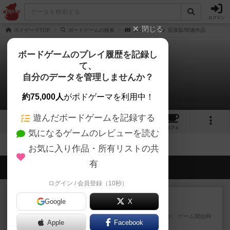
ログイン
閉じる
ボドゲーマTOP
ボードゲームの検索
タロス
拡張版/関連作品
ボードゲームのプレイ履歴を記録し
て、
タロス
自分のデータを管理しませんか？
拡張/関連作品 0件
約75,000人
がボドゲーマを利用中！
遊んだボードゲームを記録する
5
1
1
トップ
画像
動画
レビュー
カフェ
気になるゲームのレビューを読む
お気に入り作品・所有リストの共
有
会員の新しい投稿
ログイン / 会員登録（10秒）
レビュー
画像付き
充実
Google
X
フィッシェン2
ゲームの流れはフィッシェンだが、ゲーム開始時
Apple
Facebook
はペリカンとエビの2スート...