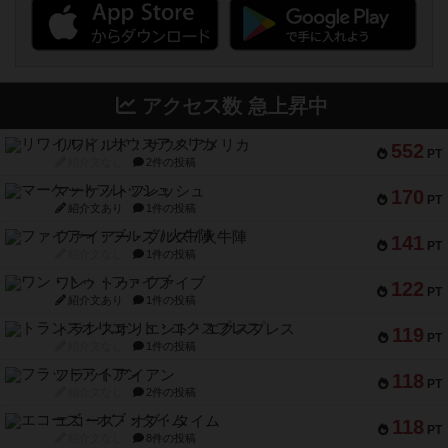
アクセス数 急上昇中
リワイルド：サウスアメリカ
552
PT
紹介文なし
2件の投稿
マーケットフレッシュ
170
PT
紹介文あり
1件の投稿
ファイアー・ブルズ / 火牛陣
141
PT
紹介文なし
1件の投稿
ワン・トゥ・ファイブ
122
PT
紹介文あり
1件の投稿
トランスオリエント・エクスプレス
119
PT
紹介文なし
1件の投稿
フラットアイアン
118
PT
紹介文なし
2件の投稿
エコーズ・オブ・タイム
118
PT
紹介文なし
8件の投稿