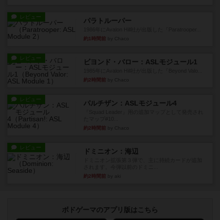
レビュー
パラトルーパー
1986年にAvalon Hill社が出版した『Paratrooper...
約1時間前
by Chaco
レビュー
ビヨンド・バロー：ASLモジュール1
1985年にAvalon Hill社が出版した『Beyond Valo...
約2時間前
by Chaco
レビュー
パルチザン：ASLモジュール4
『Squad Leader』用の追加マップとして発売され
たマップ#10...
約2時間前
by Chaco
レビュー
ドミニオン：海辺
ドミニオン拡張第３弾で、主に持続カードが追加
されます。今弾以前のドミニ...
約2時間前
by aki
ボドゲーマのアプリ版はこちら