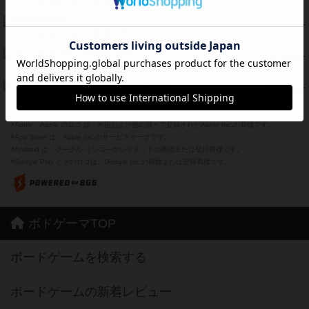
紹介文あり
2件の投稿
海兵隊
39
PT
紹介文あり
1件の投稿
スーパーストア3000
39
PT
紹介文なし
1件の投稿
フリップ７：復讐心とともに
37
PT
紹介文なし
2件の投稿
※Apple、Apple のロゴ は、米国および他の国々で登録されたApple Inc.の商標です。
※App Store は、Apple Inc.のサービスマークです。
※Android は、グーグル インコーポレイテッドの商標または登録商標です。
※Google Play とそのロゴは、Google Inc.の商標または登録商標です。
ボドゲーマTOP
ボードゲームを検索する
ボードゲームの新着レビュー