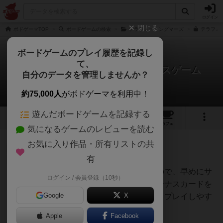
ログイン
閉じる
ボドゲーマTOP
ボードゲームの検索
テラフォーミングマーズ
テラフォー
ボードゲームのプレイ履歴を記録し
て、
テラフォーミングマーズ：ダイスゲーム
自分のデータを管理しませんか？
1件の戦略やコツ
約75,000人
がボドゲーマを利用中！
遊んだボードゲームを記録する
5
13
67
トップ
画像
動画
レビュー
カフェ
気になるゲームのレビューを読む
お気に入り作品・所有リストの共
神
89名
0名
有
資源が無いとどうにもならないので、早めにサ
ログイン / 会員登録（10秒）
オグランド
イコロを増やすこと、５点のボーナスカードを
（Oguland）
Google
X
早めに獲得することを意識するとプレイしやす
くなるかと思います。
Apple
Facebook
続きを読む（1年以上前）