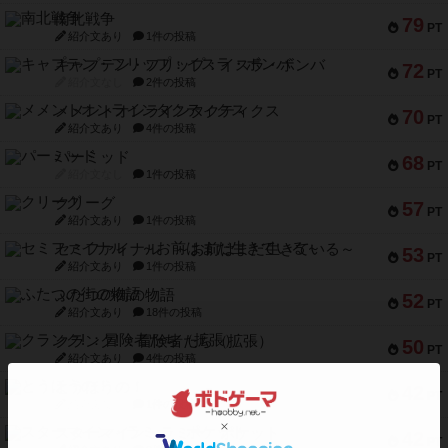
南北戦争
79
PT
紹介文あり
1件の投稿
キャプテン・フリップ：イスラ・ボンバ
72
PT
紹介文なし
2件の投稿
メメントオンラインタクティクス
70
PT
紹介文あり
4件の投稿
パーミッド
68
PT
紹介文なし
1件の投稿
クリーグ
57
PT
紹介文あり
1件の投稿
セミファイナル ～お前はまだ生きている～
53
PT
紹介文あり
1件の投稿
ふたつの街の物語
52
PT
紹介文あり
18件の投稿
クランク! ：冒険者たち（拡張）
50
PT
紹介文あり
4件の投稿
とうほうの！
42
PT
紹介文なし
1件の投稿
スターマイン・ラミー ポケット
42
PT