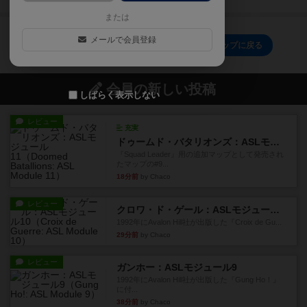
または
メールで会員登録
テラフォーミングマーズ：ダイスゲームのトップに戻る
会員の新しい投稿
しばらく表示しない
レビュー
充実
ドゥームド・バタリオンズ：ASLモジュール11
『Squad Leader』用の追加マップとして発売され
たマップの#9...
18分前
by Chaco
レビュー
クロワ・ド・ゲール：ASLモジュール10
1992年にAvalon Hill社が出版した『Croix de Gu...
29分前
by Chaco
レビュー
ガンホー：ASLモジュール9
1992年にAvalon Hill社が出版した『Gung Ho！』
に付...
38分前
by Chaco