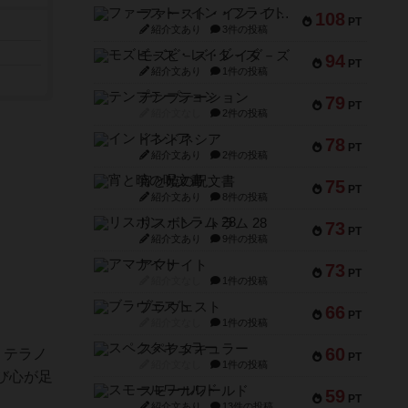
ファースト・イン・フライト
108
PT
紹介文あり
3件の投稿
モズビ－ズ・レイダ－ズ
94
PT
紹介文あり
1件の投稿
テンプテーション
79
PT
紹介文なし
2件の投稿
インドネシア
78
PT
紹介文あり
2件の投稿
宵と暁の呪文書
75
PT
紹介文あり
8件の投稿
リスボン・トラム 28
73
PT
紹介文あり
9件の投稿
アマナイト
73
PT
紹介文なし
1件の投稿
ブラヴェスト
66
PT
紹介文なし
1件の投稿
スペクタキュラー
60
、テラノ
PT
紹介文なし
1件の投稿
び心が足
スモールワールド
59
PT
紹介文あり
13件の投稿