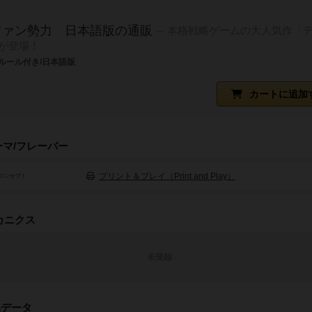
ファン勢力 日本語版の通販
本格戦略ゲームの大人気作「
が登場！
ルール付き/日本語版
カートに追加
ーマ/フレーバー
プリント＆プレイ（Print and Play）
コンセプト
カニクス
未登録
品データ