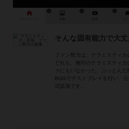
1
1
1
ゲーム
トップ
画像
動画
レビ
そんな固有能力で大丈
ファン勢力は、テラミスティカ
どれも、無印のテラミスティカ
ァにもいなかった、ぶっとんだ
BGGでテストプレイを行い、
式拡張です。