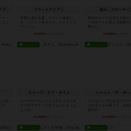
トランスオリエント・エクスプレス
フラットアイアン
花火：スターマイ
ント・
世界に浸れる度 ☆☆☆☆★楽し
自分のカードは見えず他の
とうご
さ ☆☆☆☆★タイパ ☆☆☆☆☆
ーのカードが見える状態で
マンハッ...
教えた...
約4時間前
by DKnewyork
約5時間前
by mob567
レビュー
レビュー
ブ
エコーズ・オブ・タイム
シャット・ザ・ボッ
をうめ
カードゲームにファイナルファンタ
とてもシンプルなダイスゲ
ムで
ジーのアクティブタイムバトル（も
つのダイスを振って、出目
しくは...
自分の...
約13時間前
by ジェイとと
約13時間前
by OSAっち
レビュー
レビュー