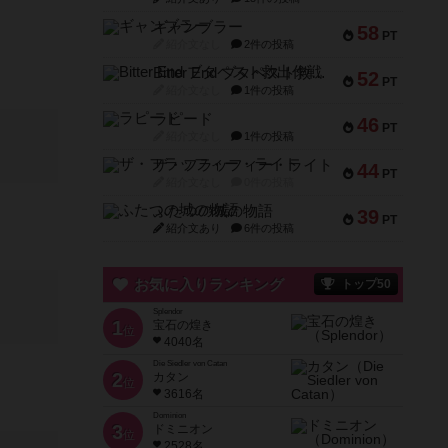
ギャンブラー
58
PT
紹介文なし
2件の投稿
Bitter End ブタペスト救出作戦
52
PT
紹介文なし
1件の投稿
ラピード
46
PT
紹介文なし
1件の投稿
ザ・フラッフィー・ライト
44
PT
紹介文なし
0件の投稿
ふたつの城の物語
39
PT
紹介文あり
6件の投稿
お気に入りランキング
トップ50
Splendor
1
宝石の煌き
位
4040名
Die Siedler von Catan
2
カタン
位
3616名
Dominion
3
ドミニオン
位
2528名