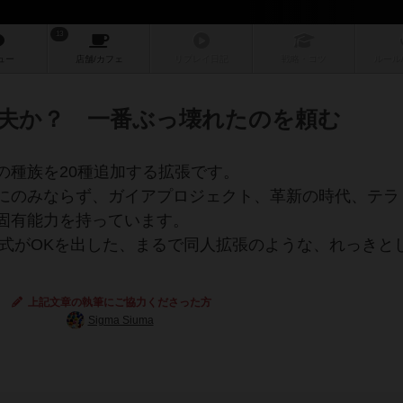
13
ュー
店舗/
カフェ
リプレイ
日記
戦略
・コツ
ルール
夫か？ 一番ぶっ壊れたのを頼む
の種族を20種追加する拡張です。
にのみならず、ガイアプロジェクト、革新の時代、テラ
固有能力を持っています。
公式がOKを出した、まるで同人拡張のような、れっきと
上記文章の執筆にご協力くださった方
Sigma Siuma