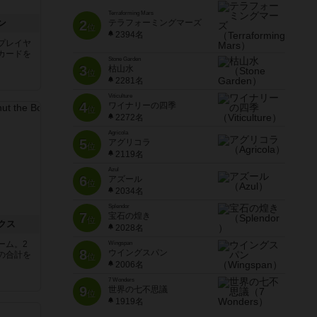
Terraforming Mars
ン
2
テラフォーミングマーズ
位
2394名
プレイヤ
カードを
Stone Garden
3
枯山水
位
2281名
Viticulture
4
ワイナリーの四季
位
2272名
Agricola
5
アグリコラ
位
2119名
Azul
6
アズール
位
2034名
Splendor
7
宝石の煌き
位
クス
2028名
ーム。2
Wingspan
8
ウイングスパン
の合計を
位
2006名
7 Wonders
9
世界の七不思議
位
1919名