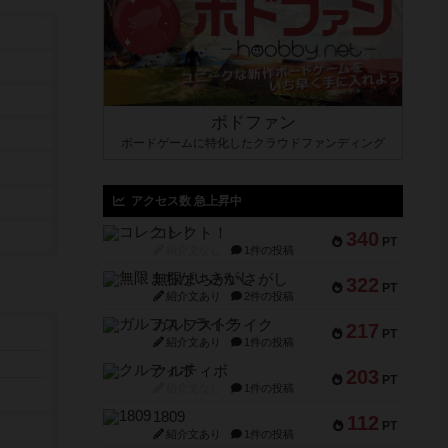
ボドファン
ボードゲームに特化したクラウドファンディング
アクセス数 急上昇中
コレクト！
340
PT
紹介文なし
1件の投稿
無限まちがいさがし
322
PT
紹介文あり
2件の投稿
ガルフストライク
217
PT
紹介文あり
1件の投稿
クルティボ
203
PT
紹介文なし
1件の投稿
1809
112
PT
紹介文あり
1件の投稿