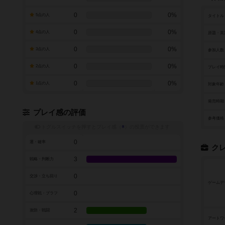
0
0%
5点の人
タイトル
0
0%
4点の人
原題・英
0
0%
3点の人
参加人数
0
0%
2点の人
プレイ時
0
0%
1点の人
対象年齢
発売時期
プレイ感の評価
参考価格
トグルスイッチを押すとプレイ感（
※
）の投票ができます
0
運・確率
ク
3
戦略・判断力
0
交渉・立ち回り
ゲームデ
0
心理戦・ブラフ
2
攻防・戦闘
アートワ