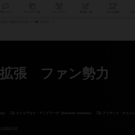
索
新着レビュー
ボードゲーム会
コミュニティ
掲示板一覧
語版の通販/商品詳細
作品データ
拡張 ファン勢力
rg）
エドゥアルド・アンドラーデ（Eduardo Andrade）
アイザック・チルドレス（I
の登録/分布