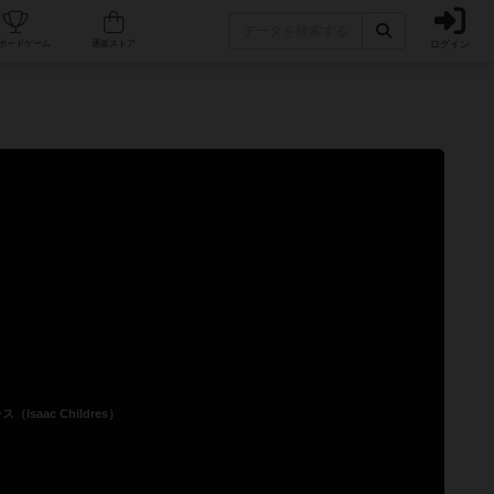
ログイン
カフェ/店舗
人気ボードゲーム
通販ストア
saac Childres）