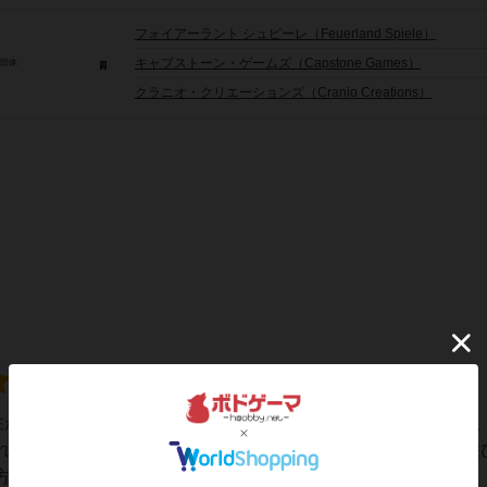
フォイアーラント シュピーレ（Feuerland Spiele）
キャプストーン・ゲームズ（Capstone Games）
/団体
クラニオ・クリエーションズ（Cranio Creations）
個性が足りない！ガイアプロジェクトを見ろ、革新の時代を見ろ
れているのに、やっぱり無印は最初に出たセットだからか、遊
に朗報。そんなあなたに、お勧めの拡張が出...