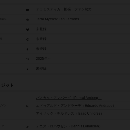
テラミスティカ：拡張 ファン勢力
Terra Mystica: Fan Factions
題表記
未登録
未登録
間
未登録
2025年～
未登録
レジット
パスカル・アンバーグ（Pascal Amberg）
エドゥアルド・アンドラーデ（Eduardo Andrade）
ザイン
アイザック・チルドレス（Isaac Childres）
デニス・ロハウゼン（Dennis Lohausen）
ーク