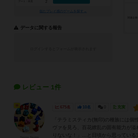
2
アート・外見
似たプレイ感のゲームを探す→
関連企業
データに関する報告
ログインするとフォームが表示されます
レビュー 1件
神
675名
10名
0
充実
「テラミスティカ(無印)の種族には
ヴァを見ろ、百花繚乱の固有能力が溢
りないな！」…と日頃から思っている方
Sigma Siuma