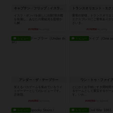
キャプテン・フリップ：イスラ・ボンバ
イスラ・ボンバを探しに出航!潜水艦
乗客の皆様、トランスオリエ
を装備し、あなたの乗組員を監獄か
エクスプレスにご乗車ありが
ら解...
ざいま...
約2時間前
by jurong
約2時間前
by jurong
レビュー
レビュー
アンダー・ザ・テーブラー
ワン・トゥ・ファイ
笑えるバカゲームを集めているライ
とにかくお手軽にすき間時間
トゲーマーとしてのレビューです。
るゲームとして重宝するゲー
正体隠...
す。いわ...
約8時間前
by toyota
約9時間前
by nabekoh
レビュー
レビュー