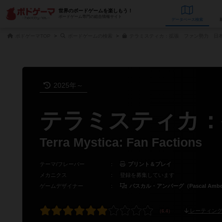
世界のボードゲームを楽しもう！
ボードゲーム専門の総合情報サイト
データベース
検
ボドゲーマTOP
ボードゲームの検索
テラミスティカ：拡張 ファン勢力 日本
2025年～
テラミスティカ：
Terra Mystica: Fan Factions
テーマ/フレーバー
：
プリント＆プレイ
メカニクス
：
登録を募集しています
ゲームデザイナー
：
パスカル・アンバーグ（Pascal Ambe
レーティング