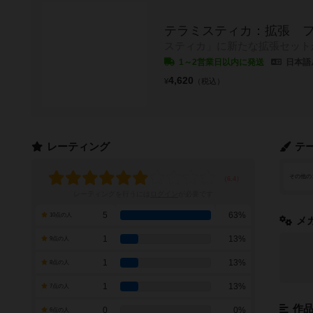
テラミスティカ：拡張 
スティカ」に新たな拡張セット
1～2営業日以内に発送
日本語
4,620
¥
（税込）
レーティング
テ
その他の
レーティングを行うには
ログイン
が必要です
5
63%
10点の人
メ
1
13%
9点の人
1
13%
8点の人
1
13%
7点の人
作
0
0%
6点の人