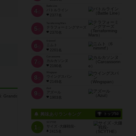
Battle Line
4
バトルライン
位
2377名
Terraforming Mars
5
テラフォーミングマーズ
位
2370名
6 nimmt!
6
ニムト
位
2201名
Carcassonne
7
カルカソンヌ
位
2190名
Wingspan
8
ウイングスパン
位
2149名
Azul
9
アズール
位
1903名
興味ありランキング
トップ50
SCYTHE
1
サイズ -大鎌戦役-
位
2415名