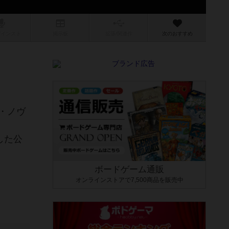
/インスト
掲示板
拡張/関連
作
次のおすすめ
・ノヴ
した公
ボードゲーム通販
オンラインストアで7,500商品を販売中